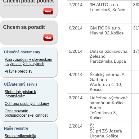
Chcem podať podnet
7/2014
3H AUTO s.r.o.
36
Lesnícka3, Košice
Chcem sa poradiť
6/2014
GM ROCK s.r.o.
31
Hlavná 92,Košice
5/2014
Detská ozdravovňa
17
Užitočné dokumenty
Železnô
Vzory žiadostí v slovenskom
Partizánska Ľupča
jazyku a iných jazykoch
Právne predpisy
4/2014
Školský internát A.
Garbana
Werferova č. 10,
Užívateľský servis
Košice
Slobodný prístup k
informáciám
3/2014
Liečebno-výchovné
sanatóriumKošice-
Ochrana osobných údajov
Barca
Oznamovanie
Tešedíkova 3,
protispoločenskej činnosti
Košice
2/2014
ŠJ
Naše registre
ŠJ pri ZŠ Jozefa
Urbana,Košice
Sprostredkovatelia