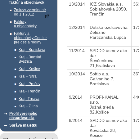
faktúr a objednávok
13/2014
ICZ Slovakia a.s.
36
Soblahovska 2050,
Zmluvy zverejnené
Trenčín
od 1.1.2012
Faktúry
a objednávky
12/2014
Detská ozdravovňa
17
Železnô
Faktúry a
Partizánska Ľupča
objednávky Centier
pre deti a rodiny
Kraj - Bratislava
11/2014
SPDDD úsmev ako
17
dar
Kraj - Banská
Ševčenkova
Bystrica
21,Bratislava
Kraj - Košice
10/2014
Softip a.s.
36
Kraj - Nitra
Galvaniho 7,
Bratislava
Kraj - Prešov
Kraj- Trenčín
9/2014
PROFI-KANAL
44
Kraj- Trnava
s.r.o.
Kraj - Žilina
Južná trieda
82,Košice
Profil verejného
obstarávateľa
8/2014
SPDDD úsmev ako
17
dar
Správa majetku
Kováčska 28,
Košice