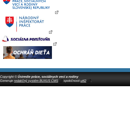
Copyright ©
Ústredie práce, sociálnych vecí a rodiny
Generuje
redakčný systém BUXUS CMS
spoločnosti
ui42
.