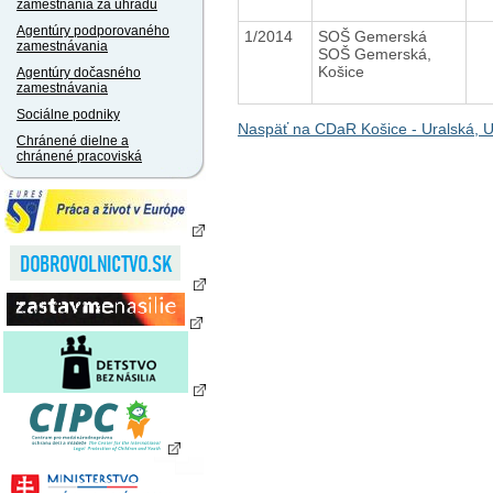
zamestnania za úhradu
Agentúry podporovaného
1/2014
SOŠ Gemerská
zamestnávania
SOŠ Gemerská,
Košice
Agentúry dočasného
zamestnávania
Sociálne podniky
Naspäť na CDaR Košice - Uralská, U
Chránené dielne a
chránené pracoviská