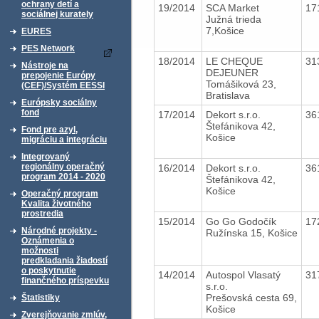
ochrany detí a
19/2014
SCA Market
17
sociálnej kurately
Južná trieda
7,Košice
EURES
PES Network
18/2014
LE CHEQUE
31
Nástroje na
DEJEUNER
prepojenie Európy
Tomášiková 23,
(CEF)/Systém EESSI
Bratislava
Európsky sociálny
fond
17/2014
Dekort s.r.o.
36
Štefánikova 42,
Fond pre azyl,
Košice
migráciu a integráciu
Integrovaný
regionálny operačný
16/2014
Dekort s.r.o.
36
program 2014 - 2020
Štefánikova 42,
Košice
Operačný program
Kvalita životného
prostredia
15/2014
Go Go Godočík
17
Národné projekty -
Ružínska 15, Košice
Oznámenia o
možnosti
predkladania žiadostí
o poskytnutie
14/2014
Autospol Vlasatý
31
finančného príspevku
s.r.o.
Prešovská cesta 69,
Štatistiky
Košice
Zverejňovanie zmlúv,