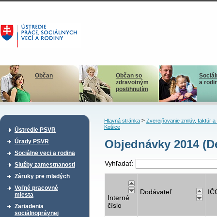
Občan
Občan so
Sociál
zdravotným
a rodi
postihnutím
>
Hlavná stránka
Zverejňovanie zmlúv, faktúr 
Košice
Ústredie PSVR
Objednávky 2014 (De
Úrady PSVR
Sociálne veci a rodina
Vyhľadať:
Služby zamestnanosti
Záruky pre mladých
Voľné pracovné
Dodávateľ
IČ
miesta
Interné
číslo
Zariadenia
sociálnoprávnej