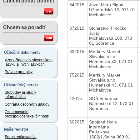
Chcem podať podnet
642015
Jozef Mitro Signál
Užhorodská 13, 071 01
Michalovce
Chcem sa poradiť
372015
Stolárstvo Timočko
Juraj
Michalovská 108, 073
01 Sobrance
832015
Merkury Market
Užitočné dokumenty
Slovakia s.r.o.
Vzory žiadostí v slovenskom
Humenská 43, 071 01
jazyku a iných jazykoch
Michalovce
Právne predpisy
752015
Merkury Market
Slovakia s.r.o.
Humenská 43, 071 01
Užívateľský servis
Michalovce
Slobodný prístup k
informáciám
42015
SOŠ Sobrance
Námestie č.12, 073 01
Ochrana osobných údajov
Sobrance
Oznamovanie
protispoločenskej činnosti
602015
Spojená škola
internátna
Naše registre
Palárikova
1602/1,Snina 069 01
Sprostredkovatelia