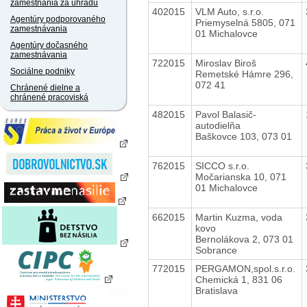
zamestnania za úhradu
402015
VLM Auto, s.r.o.
Agentúry podporovaného
Priemyselná 5805, 071
zamestnávania
01 Michalovce
Agentúry dočasného
zamestnávania
722015
Miroslav Biroš
Sociálne podniky
Remetské Hámre 296,
072 41
Chránené dielne a
chránené pracoviská
482015
Pavol Balasič-
autodielňa
Baškovce 103, 073 01
762015
SICCO s.r.o.
Močarianska 10, 071
01 Michalovce
662015
Martin Kuzma, voda
kovo
Bernolákova 2, 073 01
Sobrance
772015
PERGAMON,spol.s.r.o.
Chemická 1, 831 06
Bratislava