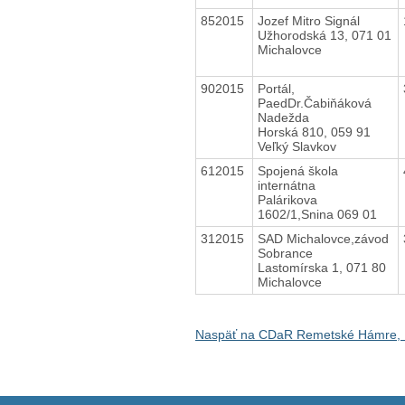
852015
Jozef Mitro Signál
Užhorodská 13, 071 01
Michalovce
902015
Portál,
PaedDr.Čabiňáková
Nadežda
Horská 810, 059 91
Veľký Slavkov
612015
Spojená škola
internátna
Palárikova
1602/1,Snina 069 01
312015
SAD Michalovce,závod
Sobrance
Lastomírska 1, 071 80
Michalovce
Naspäť na CDaR Remetské Hámre,