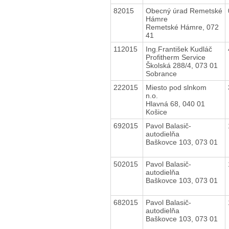
82015
Obecný úrad Remetské
Hámre
Remetské Hámre, 072
41
112015
Ing.František Kudláč
Profitherm Service
Školská 288/4, 073 01
Sobrance
222015
Miesto pod slnkom
n.o.
Hlavná 68, 040 01
Košice
692015
Pavol Balasič-
autodielňa
Baškovce 103, 073 01
502015
Pavol Balasič-
autodielňa
Baškovce 103, 073 01
682015
Pavol Balasič-
autodielňa
Baškovce 103, 073 01