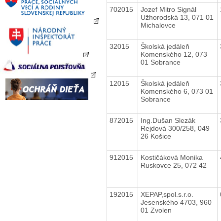
702015
Jozef Mitro Signál
Užhorodská 13, 071 01
Michalovce
32015
Školská jedáleň
Komenského 12, 073
01 Sobrance
12015
Školská jedáleň
Komenského 6, 073 01
Sobrance
872015
Ing.Dušan Slezák
Rejdová 300/258, 049
26 Košice
912015
Kostičáková Monika
Ruskovce 25, 072 42
192015
XEPAP,spol.s.r.o.
Jesenského 4703, 960
01 Zvolen