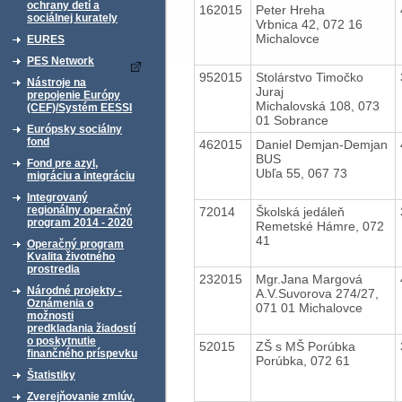
ochrany detí a
162015
Peter Hreha
sociálnej kurately
Vrbnica 42, 072 16
Michalovce
EURES
PES Network
952015
Stolárstvo Timočko
Nástroje na
Juraj
prepojenie Európy
Michalovská 108, 073
(CEF)/Systém EESSI
01 Sobrance
Európsky sociálny
fond
462015
Daniel Demjan-Demjan
BUS
Fond pre azyl,
Ubľa 55, 067 73
migráciu a integráciu
Integrovaný
regionálny operačný
72014
Školská jedáleň
program 2014 - 2020
Remetské Hámre, 072
41
Operačný program
Kvalita životného
prostredia
232015
Mgr.Jana Margová
Národné projekty -
A.V.Suvorova 274/27,
Oznámenia o
071 01 Michalovce
možnosti
predkladania žiadostí
o poskytnutie
52015
ZŠ s MŠ Porúbka
finančného príspevku
Porúbka, 072 61
Štatistiky
Zverejňovanie zmlúv,