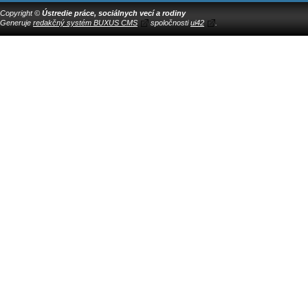
Copyright ©
Ústredie práce, sociálnych vecí a rodiny
Generuje
redakčný systém BUXUS CMS
spoločnosti
ui42
.