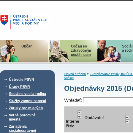
Občan
Občan so
Sociál
zdravotným
a rodi
postihnutím
>
Hlavná stránka
Zverejňovanie zmlúv, faktúr 
Košice
Ústredie PSVR
Objednávky 2015 (D
Úrady PSVR
Sociálne veci a rodina
Vyhľadať:
Služby zamestnanosti
Záruky pre mladých
Voľné pracovné
Dodávateľ
miesta
Interné
číslo
Zariadenia
sociálnoprávnej