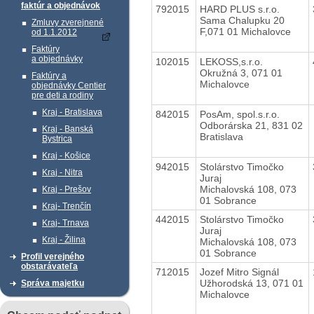
faktúr a objednávok
792015
HARD PLUS s.r.o.
Sama Chalupku 20
Zmluvy zverejnené
F,071 01 Michalovce
od 1.1.2012
Faktúry
a objednávky
102015
LEKOSS,s.r.o.
Okružná 3, 071 01
Faktúry a
Michalovce
objednávky Centier
pre deti a rodiny
Kraj - Bratislava
842015
PosAm, spol.s.r.o.
Odborárska 21, 831 02
Kraj - Banská
Bratislava
Bystrica
Kraj - Košice
942015
Stolárstvo Timočko
Kraj - Nitra
Juraj
Michalovská 108, 073
Kraj - Prešov
01 Sobrance
Kraj- Trenčín
442015
Stolárstvo Timočko
Kraj- Trnava
Juraj
Kraj - Žilina
Michalovská 108, 073
01 Sobrance
Profil verejného
obstarávateľa
712015
Jozef Mitro Signál
Užhorodská 13, 071 01
Správa majetku
Michalovce