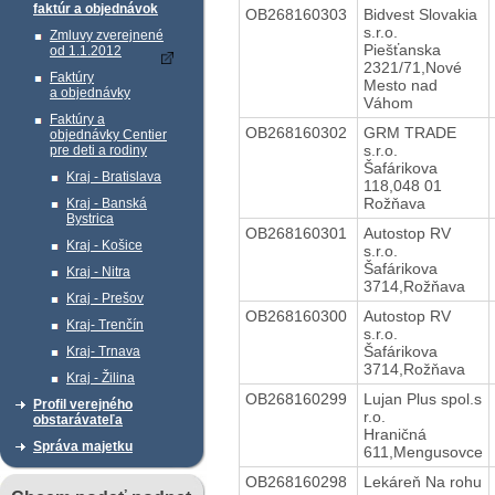
faktúr a objednávok
OB268160303
Bidvest Slovakia
s.r.o.
Zmluvy zverejnené
Piešťanska
od 1.1.2012
2321/71,Nové
Faktúry
Mesto nad
a objednávky
Váhom
Faktúry a
OB268160302
GRM TRADE
objednávky Centier
s.r.o.
pre deti a rodiny
Šafárikova
Kraj - Bratislava
118,048 01
Rožňava
Kraj - Banská
Bystrica
OB268160301
Autostop RV
Kraj - Košice
s.r.o.
Šafárikova
Kraj - Nitra
3714,Rožňava
Kraj - Prešov
OB268160300
Autostop RV
Kraj- Trenčín
s.r.o.
Šafárikova
Kraj- Trnava
3714,Rožňava
Kraj - Žilina
OB268160299
Lujan Plus spol.s
Profil verejného
r.o.
obstarávateľa
Hraničná
Správa majetku
611,Mengusovce
OB268160298
Lekáreň Na rohu