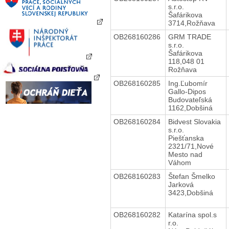
s.r.o.
Šafárikova
3714,Rožňava
OB268160286
GRM TRADE
s.r.o.
Šafárikova
118,048 01
Rožňava
OB268160285
Ing.Ľubomír
Gallo-Dipos
Budovateľská
1162,Dobšiná
OB268160284
Bidvest Slovakia
s.r.o.
Piešťanska
2321/71,Nové
Mesto nad
Váhom
OB268160283
Štefan Šmelko
Jarková
3423,Dobšiná
OB268160282
Katarína spol.s
r.o.