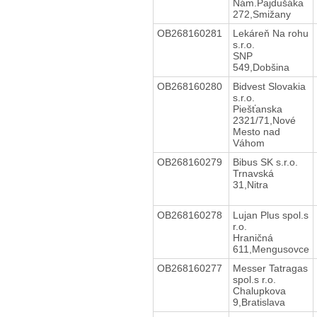
Nám.Pajdušáka
272,Smižany
OB268160281
Lekáreň Na rohu
s.r.o.
SNP
549,Dobšina
OB268160280
Bidvest Slovakia
s.r.o.
Piešťanska
2321/71,Nové
Mesto nad
Váhom
OB268160279
Bibus SK s.r.o.
Trnavská
31,Nitra
OB268160278
Lujan Plus spol.s
r.o.
Hraničná
611,Mengusovce
OB268160277
Messer Tatragas
spol.s r.o.
Chalupkova
9,Bratislava