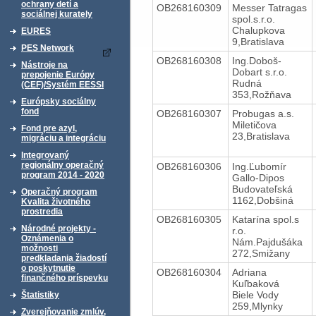
ochrany detí a
OB268160309
Messer Tatragas
sociálnej kurately
spol.s.r.o.
Chalupkova
EURES
9,Bratislava
PES Network
OB268160308
Ing.Doboš-
Nástroje na
Dobart s.r.o.
prepojenie Európy
Rudná
(CEF)/Systém EESSI
353,Rožňava
Európsky sociálny
fond
OB268160307
Probugas a.s.
Miletičova
Fond pre azyl,
23,Bratislava
migráciu a integráciu
Integrovaný
regionálny operačný
OB268160306
Ing.Ľubomír
program 2014 - 2020
Gallo-Dipos
Budovateľská
Operačný program
1162,Dobšiná
Kvalita životného
prostredia
OB268160305
Katarína spol.s
Národné projekty -
r.o.
Oznámenia o
Nám.Pajdušáka
možnosti
272,Smižany
predkladania žiadostí
o poskytnutie
OB268160304
Adriana
finančného príspevku
Kuľbaková
Biele Vody
Štatistiky
259,Mlynky
Zverejňovanie zmlúv,