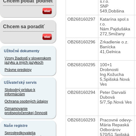
Chcem podať podnet
s.r.o.
SNP
549,Dobšina
OB268160297
Katarína spol.s
r.o.
Chcem sa poradiť
Nám.Pajdušáka
272,Smižany
OB268160296
Zrkadlenie o.z.
Banícka
Užitočné dokumenty
41,Gelnica
Vzory žiadostí v slovenskom
jazyku a iných jazykoch
OB268160295
100+1
Drobnosti
Právne predpisy
Ing.Kožucha
5,Spišská Nová
Užívateľský servis
Ves
Slobodný prístup k
OB268160294
Peter Darvaši
informáciám
Dubová
Ochrana osobných údajov
5/7,Sp.Nová Ves
Oznamovanie
protispoločenskej činnosti
OB268160293
Pracovné odevy-
Mária Repaská
Naše registre
Odborárov
Sprostredkovatelia
570/51,Spišská