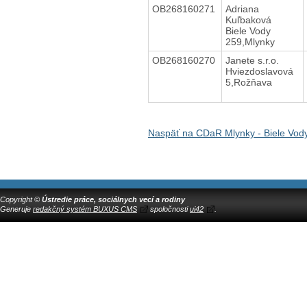
OB268160271
Adriana
Kuľbaková
Biele Vody
259,Mlynky
OB268160270
Janete s.r.o.
Hviezdoslavová
5,Rožňava
Naspäť na CDaR Mlynky - Biele Vod
Copyright ©
Ústredie práce, sociálnych vecí a rodiny
Generuje
redakčný systém BUXUS CMS
spoločnosti
ui42
.