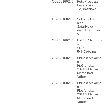
OB268160276
Petit Press a.s.
Lazaretská
12,Bratislava
OB268160275
Seteza elektro
s.r.o.
Šafárikovo
nám.1,Sp.Nová
Ves
OB268160274
Lekáreň Na rohu
s.r.o.
SNP
549,Dobšina
OB268160273
Bidvest Slovakia
s.r.o.
Piešťanska
2321/71,Nové
Mesto nad
Váhom
OB268160272
Bidvest Slovakia
s.r.o.
Piešťanska
2321/71,Nové
Mesto nad
Váhom