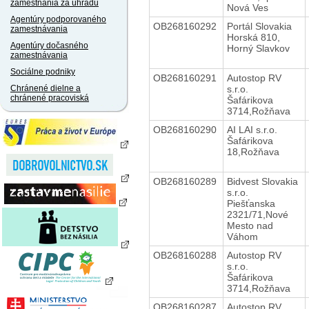
zamestnania za úhradu
Nová Ves
Agentúry podporovaného
OB268160292
Portál Slovakia
zamestnávania
Horská 810,
Agentúry dočasného
Horný Slavkov
zamestnávania
Sociálne podniky
OB268160291
Autostop RV
s.r.o.
Chránené dielne a
chránené pracoviská
Šafárikova
3714,Rožňava
OB268160290
AI LAI s.r.o.
Šafárikova
18,Rožňava
OB268160289
Bidvest Slovakia
s.r.o.
Piešťanska
2321/71,Nové
Mesto nad
Váhom
OB268160288
Autostop RV
s.r.o.
Šafárikova
3714,Rožňava
OB268160287
Autostop RV