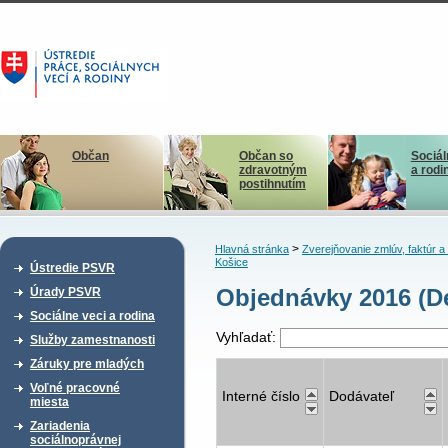
Občan
Občan so
Sociál
zdravotným
a rodi
postihnutím
>
Hlavná stránka
Zverejňovanie zmlúv, faktúr 
Košice
Ústredie PSVR
Objednávky 2016 (De
Úrady PSVR
Sociálne veci a rodina
Vyhľadať:
Služby zamestnanosti
Záruky pre mladých
Voľné pracovné
Interné číslo
Dodávateľ
miesta
Zariadenia
sociálnoprávnej