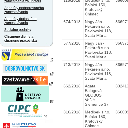
118/2018
Medipek s.r.o.
36600
zamestnania za úhradu
Boľská 150,
Agentúry podporovaného
Kráľovský
zamestnávania
Chlmec
Agentúry dočasného
674/2018
Nagy Ján -
36697
zamestnávania
Pekáreň s.r.o.
Sociálne podniky
Pavlovská 118,
Svätá Mária
Chránené dielne a
chránené pracoviská
577/2018
Nagy Ján -
36697
Pekáreň s.r.o.
Pavlovská 118,
Svätá Mária
713/2018
Nagy Ján -
36697
Pekáreň s.r.o.
Pavlovská 118,
Svätá Mária
662/2018
Agáta
30241
Balogová
GLOBUS
Veľké
Slemence 37
316/2018
Medipek s.r.o.
36600
Boľská 150,
Kráľovský
Chlmec