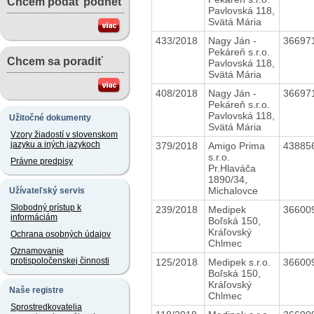
Chcem podať podnet
Pavlovská 118,
Svätá Mária
433/2018
Nagy Ján -
36697
Pekáreň s.r.o.
Chcem sa poradiť
Pavlovská 118,
Svätá Mária
408/2018
Nagy Ján -
36697
Pekáreň s.r.o.
Pavlovská 118,
Užitočné dokumenty
Svätá Mária
Vzory žiadostí v slovenskom
jazyku a iných jazykoch
379/2018
Amigo Prima
43885
s.r.o.
Právne predpisy
Pr.Hlaváča
1890/34,
Michalovce
Užívateľský servis
Slobodný prístup k
239/2018
Medipek
36600
informáciám
Boľská 150,
Kráľovský
Ochrana osobných údajov
Chlmec
Oznamovanie
protispoločenskej činnosti
125/2018
Medipek s.r.o.
36600
Boľská 150,
Kráľovský
Naše registre
Chlmec
Sprostredkovatelia