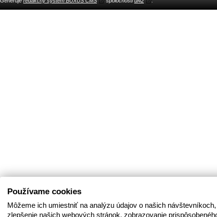
Generuje
redakčný systém BUXUS CMS
spoločnosti
ui42
.
Používame cookies
Môžeme ich umiestniť na analýzu údajov o našich návštevníkoch,
zlepšenie našich webových stránok, zobrazovanie prispôsobenéh