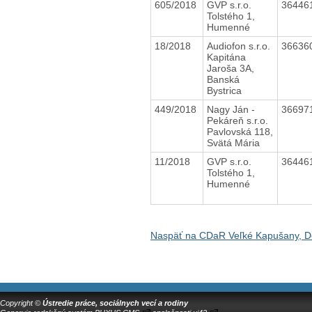
605/2018
GVP s.r.o.
36446
Tolstého 1,
Humenné
18/2018
Audiofon s.r.o.
36636
Kapitána
Jaroša 3A,
Banská
Bystrica
449/2018
Nagy Ján -
36697
Pekáreň s.r.o.
Pavlovská 118,
Svätá Mária
11/2018
GVP s.r.o.
36446
Tolstého 1,
Humenné
Naspäť na CDaR Veľké Kapušany, D
Copyright ©
Ústredie práce, sociálnych vecí a rodiny