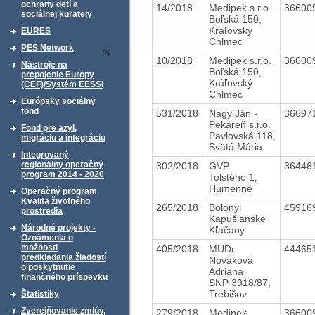
ochrany detí a
14/2018
Medipek s.r.o.
36600
sociálnej kurately
Boľská 150,
Kráľovský
EURES
Chlmec
PES Network
10/2018
Medipek s.r.o.
36600
Nástroje na
Boľská 150,
prepojenie Európy
Kráľovský
(CEF)/Systém EESSI
Chlmec
Európsky sociálny
fond
531/2018
Nagy Ján -
36697
Pekáreň s.r.o.
Fond pre azyl,
Pavlovská 118,
migráciu a integráciu
Svätá Mária
Integrovaný
regionálny operačný
302/2018
GVP
36446
program 2014 - 2020
Tolstého 1,
Humenné
Operačný program
Kvalita životného
265/2018
Bolonyi
45916
prostredia
Kapušianske
Národné projekty -
Kľačany
Oznámenia o
možnosti
405/2018
MUDr.
44465
predkladania žiadostí
Nováková
o poskytnutie
Adriana
finančného príspevku
SNP 3918/87,
Trebišov
Štatistiky
Zverejňovanie zmlúv,
279/2018
Medipek
36600