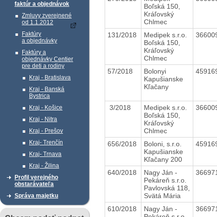
faktúr a objednávok
Boľská 150,
Kráľovský
Zmluvy zverejnené
Chlmec
od 1.1.2012
Faktúry
131/2018
Medipek s.r.o.
36600
a objednávky
Boľská 150,
Kráľovský
Faktúry a
Chlmec
objednávky Centier
pre deti a rodiny
57/2018
Bolonyi
45916
Kraj - Bratislava
Kapušianske
Kľačany
Kraj - Banská
Bystrica
3/2018
Medipek s.r.o.
36600
Kraj - Košice
Boľská 150,
Kraj - Nitra
Kráľovský
Chlmec
Kraj - Prešov
Kraj- Trenčín
656/2018
Boloni, s.r.o.
45916
Kapušianske
Kraj- Trnava
Kľačany 200
Kraj - Žilina
640/2018
Nagy Ján -
36697
Profil verejného
Pekáreň s.r.o.
obstarávateľa
Pavlovská 118,
Svätá Mária
Správa majetku
610/2018
Nagy Ján -
36697
Pekáreň s.r.o.