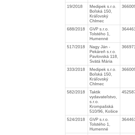
19/2018
Medipek s.r.o.
36600
Boľská 150,
Kráľovský
Chlmec
688/2018
GVP s.r.o.
36446
Tolstého 1,
Humenné
517/2018
Nagy Ján -
36697
Pekáreň s.r.o.
Pavlovská 118,
Svätá Mária
333/2018
Medipek s.r.o.
36600
Boľská 150,
Kráľovský
Chlmec
582/2018
Taktik
45258
vydavateľstvo,
s.r.o.
Krompašská
510/96, Košice
524/2018
GVP s.r.o.
36446
Tolstého 1,
Humenné