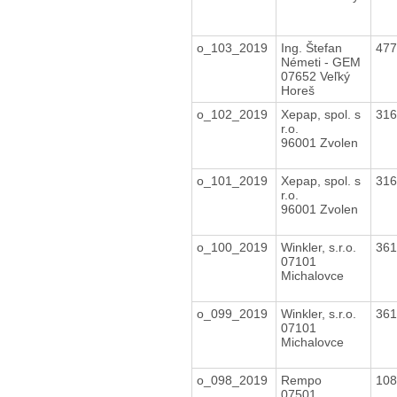
o_103_2019
Ing. Štefan
47
Németi - GEM
07652 Veľký
Horeš
o_102_2019
Xepap, spol. s
31
r.o.
96001 Zvolen
o_101_2019
Xepap, spol. s
31
r.o.
96001 Zvolen
o_100_2019
Winkler, s.r.o.
36
07101
Michalovce
o_099_2019
Winkler, s.r.o.
36
07101
Michalovce
o_098_2019
Rempo
10
07501