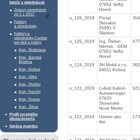
faktúr a objednávok
07652 Veľký
Horeš
Zmluvy zverejnené
od 1.1.2012
o_126_2019
Portal
35
Faktúry
Slovakia
a objednávky
05991 V
Slavkov
Faktúry a
objednávky Centier
o_125_2019
Ing. Štefan
47
pre deti a rodiny
Németi - GEM
Kraj - Bratislava
07652 Veľký
Horeš
Kraj - Banská
Bystrica
o_124_2019
3H Mobil s.r.o.
36
04011 Košice
Kraj - Košice
Kraj - Nitra
Kraj - Prešov
o_123_2019
Ľuboš Kalinič-
52
Kraj- Trenčín
Autoservisján
07633
Kraj- Trnava
Slovenské
Kraj - Žilina
Nové Mesto
Profil verejného
o_122_2019
Úsmev ako
17
obstarávateľa
dar
Správa majetku
o_121_2019
3H Mobil s.r.o.
36