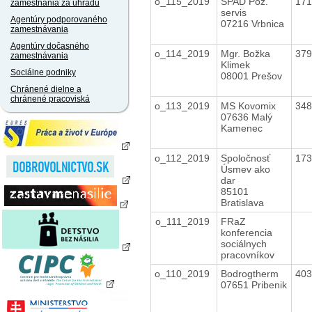
o_115_2019
SPAD Pož.
17
zamestnania za úhradu
servis
Agentúry podporovaného
07216 Vrbnica
zamestnávania
Agentúry dočasného
o_114_2019
Mgr. Božka
37
zamestnávania
Klimek
Sociálne podniky
08001 Prešov
Chránené dielne a
chránené pracoviská
o_113_2019
MS Kovomix
34
07636 Malý
Kamenec
o_112_2019
Spoločnosť
17
Úsmev ako
dar
85101
Bratislava
o_111_2019
FRaZ
konferencia
sociálnych
pracovníkov
o_110_2019
Bodrogtherm
40
07651 Pribenik