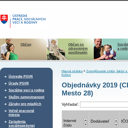
Občan
Občan so
Sociál
zdravotným
a rodi
postihnutím
>
Hlavná stránka
Zverejňovanie zmlúv, faktúr 
Košice
Ústredie PSVR
Objednávky 2019 (C
Úrady PSVR
Sociálne veci a rodina
Mesto 28)
Služby zamestnanosti
Záruky pre mladých
Vyhľadať:
Voľné pracovné
miesta
Interné
Dodávateľ
IČ
Zariadenia
číslo
sociálnoprávnej