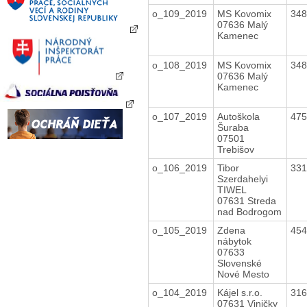
o_109_2019
MS Kovomix
34
07636 Malý
Kamenec
o_108_2019
MS Kovomix
34
07636 Malý
Kamenec
o_107_2019
Autoškola
47
Šuraba
07501
Trebišov
o_106_2019
Tibor
33
Szerdahelyi
TIWEL
07631 Streda
nad Bodrogom
o_105_2019
Zdena
45
nábytok
07633
Slovenské
Nové Mesto
o_104_2019
Kájel s.r.o.
31
07631 Viničky