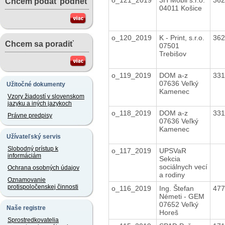
Chcem podať podnet
04011 Košice
o_120_2019
K - Print, s.r.o.
36
Chcem sa poradiť
07501
Trebišov
o_119_2019
DOM a-z
33
07636 Veľký
Užitočné dokumenty
Kamenec
Vzory žiadostí v slovenskom
jazyku a iných jazykoch
o_118_2019
DOM a-z
33
Právne predpisy
07636 Veľký
Kamenec
Užívateľský servis
Slobodný prístup k
o_117_2019
UPSVaR
informáciám
Sekcia
sociálnych vecí
Ochrana osobných údajov
a rodiny
Oznamovanie
protispoločenskej činnosti
o_116_2019
Ing. Štefan
47
Németi - GEM
07652 Veľký
Naše registre
Horeš
Sprostredkovatelia