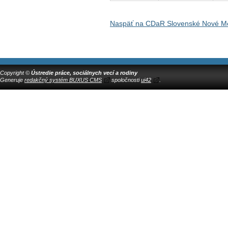
Naspäť na CDaR Slovenské Nové Me
Copyright ©
Ústredie práce, sociálnych vecí a rodiny
Generuje
redakčný systém BUXUS CMS
spoločnosti
ui42
.