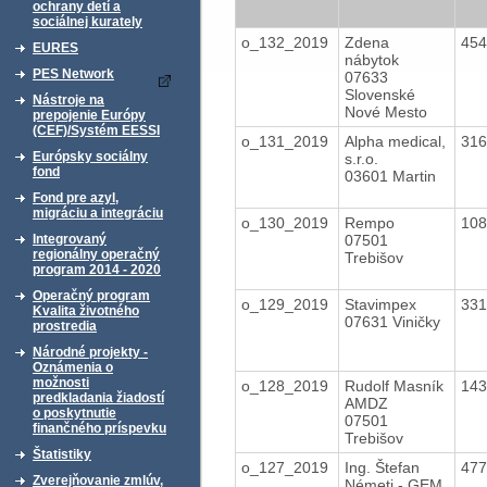
ochrany detí a
sociálnej kurately
o_132_2019
Zdena
45
EURES
nábytok
PES Network
07633
Slovenské
Nástroje na
Nové Mesto
prepojenie Európy
(CEF)/Systém EESSI
o_131_2019
Alpha medical,
31
Európsky sociálny
s.r.o.
fond
03601 Martin
Fond pre azyl,
migráciu a integráciu
o_130_2019
Rempo
10
07501
Integrovaný
regionálny operačný
Trebišov
program 2014 - 2020
Operačný program
o_129_2019
Stavimpex
33
Kvalita životného
07631 Viničky
prostredia
Národné projekty -
Oznámenia o
možnosti
o_128_2019
Rudolf Masník
14
predkladania žiadostí
AMDZ
o poskytnutie
07501
finančného príspevku
Trebišov
Štatistiky
o_127_2019
Ing. Štefan
47
Zverejňovanie zmlúv,
Németi - GEM