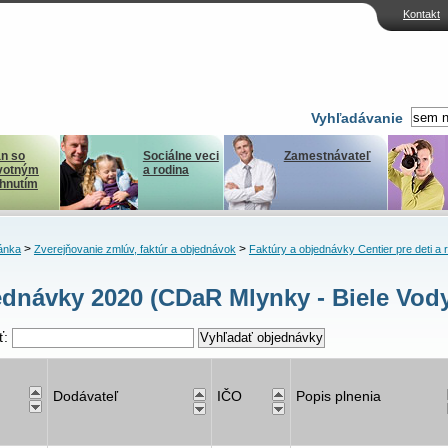
Kontakt
Vyhľadávanie
n so
Sociálne veci
Zamestnávateľ
votným
a rodina
ihnutím
>
>
ánka
Zverejňovanie zmlúv, faktúr a objednávok
Faktúry a objednávky Centier pre deti a 
dnávky 2020 (CDaR Mlynky - Biele Vod
ť:
Dodávateľ
IČO
Popis plnenia