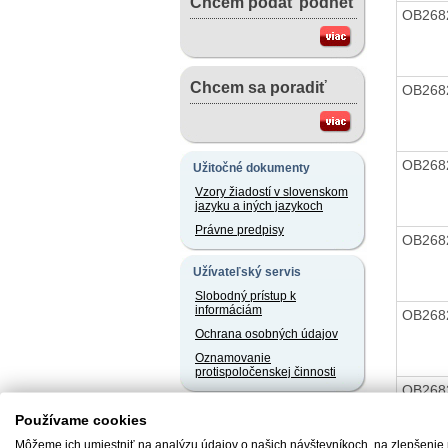
Chcem podať podnet
OB268
Chcem sa poradiť
OB268
OB268
Užitočné dokumenty
Vzory žiadostí v slovenskom
jazyku a iných jazykoch
Právne predpisy
OB268
Užívateľský servis
Slobodný prístup k
informáciám
OB268
Ochrana osobných údajov
Oznamovanie
protispoločenskej činnosti
OB268
Naše registre
Používame cookies
Sprostredkovatelia
Môžeme ich umiestniť na analýzu údajov o našich návštevníkoch, na zlepšenie