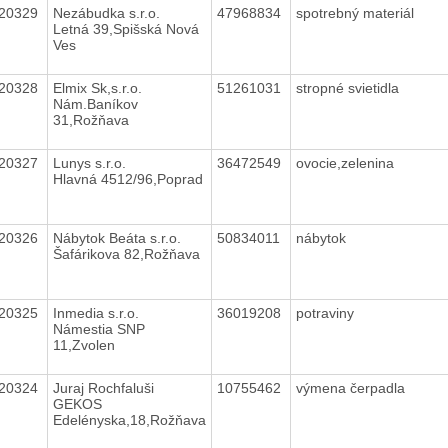
20329
Nezábudka s.r.o.
47968834
spotrebný materiál
Letná 39,Spišská Nová
Ves
20328
Elmix Sk,s.r.o.
51261031
stropné svietidla
Nám.Baníkov
31,Rožňava
20327
Lunys s.r.o.
36472549
ovocie,zelenina
Hlavná 4512/96,Poprad
20326
Nábytok Beáta s.r.o.
50834011
nábytok
Šafárikova 82,Rožňava
20325
Inmedia s.r.o.
36019208
potraviny
Námestia SNP
11,Zvolen
20324
Juraj Rochfaluši
10755462
výmena čerpadla
GEKOS
Edelényska,18,Rožňava