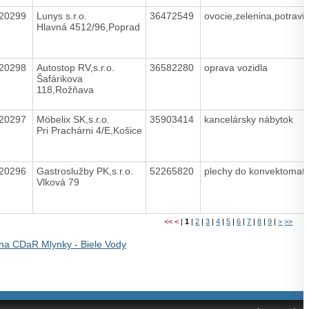
20299
Lunys s.r.o.
36472549
ovocie,zelenina,potravi
Hlavná 4512/96,Poprad
20298
Autostop RV,s.r.o.
36582280
oprava vozidla
Šafárikova
118,Rožňava
20297
Möbelix SK,s.r.o.
35903414
kancelársky nábytok
Pri Prachárni 4/E,Košice
20296
Gastroslužby PK,s.r.o.
52265820
plechy do konvektomat
Vlková 79
<<
<
|
1
|
2
|
3
|
4
|
5
|
6
|
7
|
8
|
9
|
>
>>
na CDaR Mlynky - Biele Vody