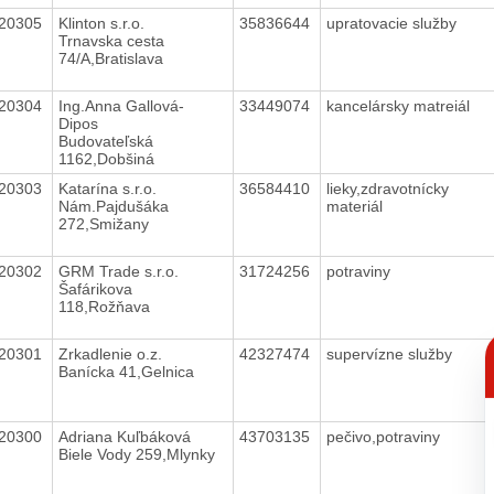
20305
Klinton s.r.o.
35836644
upratovacie služby
Trnavska cesta
74/A,Bratislava
20304
Ing.Anna Gallová-
33449074
kancelársky matreiál
Dipos
Budovateľská
1162,Dobšiná
20303
Katarína s.r.o.
36584410
lieky,zdravotnícky
Nám.Pajdušáka
materiál
272,Smižany
20302
GRM Trade s.r.o.
31724256
potraviny
Šafárikova
118,Rožňava
C
20301
Zrkadlenie o.z.
42327474
supervízne služby
p
Banícka 41,Gelnica
20300
Adriana Kuľbáková
43703135
pečivo,potraviny
Biele Vody 259,Mlynky