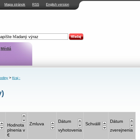
Mapa stránok
RSS
English version
Médiá
>
rodiny
Kraj -
y)
Dátum
Dátum
Zmluva
Schválil
Hodnota
plnenia v
vyhotovenia
zverejnenia
€