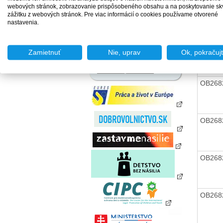
zamestnania za úhradu
webových stránok, zobrazovanie prispôsobeného obsahu a na poskytovanie sk
OB268
Agentúry podporovaného
zážitku z webových stránok. Pre viac informácií o cookies používame otvorené
zamestnávania
nastavenia.
Agentúry dočasného
zamestnávania
OB268
Sociálne podniky
Zamietnuť
Nie, uprav
Ok, pokračuj
Chránené dielne a
chránené pracoviská
OB268
OB268
OB268
OB268