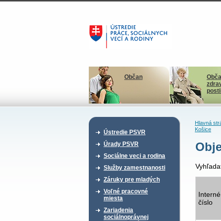
Občan
Obča
zdra
post
Hlavná str
Košice
Ústredie PSVR
Obje
Úrady PSVR
Sociálne veci a rodina
Vyhľada
Služby zamestnanosti
Záruky pre mladých
Voľné pracovné
Interné
miesta
číslo
Zariadenia
sociálnoprávnej