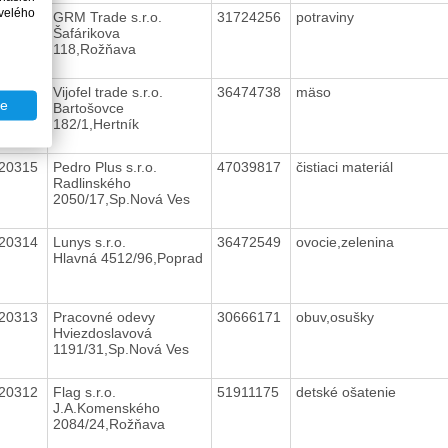
velého
20317
GRM Trade s.r.o.
31724256
potraviny
Šafárikova
118,Rožňava
20316
Vijofel trade s.r.o.
36474738
mäso
te
Bartošovce
182/1,Hertník
20315
Pedro Plus s.r.o.
47039817
čistiaci materiál
Radlinského
2050/17,Sp.Nová Ves
20314
Lunys s.r.o.
36472549
ovocie,zelenina
Hlavná 4512/96,Poprad
20313
Pracovné odevy
30666171
obuv,osušky
Hviezdoslavová
1191/31,Sp.Nová Ves
20312
Flag s.r.o.
51911175
detské ošatenie
J.A.Komenského
2084/24,Rožňava