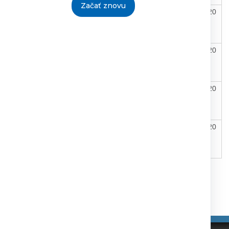
Začať znovu
ny
303,78
20.11.2020
Mgr.Tokoly
26.11.2020
vrátane
Ivan
DPH
riaditeľ
CDR
195,74
Zmluva o
19.11.2020
Mgr.Tokoly
26.11.2020
vrátane
obchodnej
Ivan
DPH
spolupráci
riaditeľ
CDR
632,60
Kúpna
19.11.2020
Mgr.Tokoly
26.11.2020
vrátane
zmluva
Ivan
DPH
riaditeľ
CDR
u
144,36
19.11.2020
Mgr.Tokoly
26.11.2020
vrátane
Ivan
DPH
riaditeľ
CDR
Tlačiť