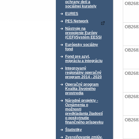
ochrany detí a
OB268
sociálnej kurately
EURES
PES Network
OB268
Nástroje na
prepojenie Európy
(CEF)/Systém EESSI
Európsky sociálny
fond
OB268
Fond pre azyl,
migráciu a integráciu
Integrovaný
regionálny operačný
OB268
program 2014 - 2020
Operačný program
Kvalita životného
prostredia
OB268
Národné projekty -
Oznámenia o
možnosti
predkladania žiadostí
o poskytnutie
OB268
finančného príspevku
Štatistiky
Zverejňovanie zmlúv,