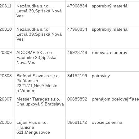
20311
Nezábudka s.r.o.
47968834
spotrebný materiál
Letná 39,Spišská Nová
Ves
20310
Nezábudka s.r.o.
47968834
spotrebný materiál
Letná 39,Spišská Nová
Ves
20309
ADCOMP SK s.r.o.
46923748
renovácia tonerov
Fabíniho 23,Spišská
Nová Ves
20308
Bidfood Slovakia s.r.o.
34152199
potraviny
Piešťanska
2321/71,Nové Mesto
n.Váhom
20307
Messer Tatragas s.r.o.
00685852
prenájom oceľovej fľaš
Chalupková 9,Bratislava
20306
Lujan Plus s.r.o.
36681172
ovocie,zelenina
Hraničná
611,Mengusovce