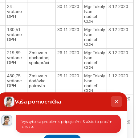
24.-
30.11.2020
Mgr.Tokoly
3.12.2020
vrátane
Ivan
DPH
riaditeľ
CDR
130,51
30.11.2020
Mgr.Tokoly
3.12.2020
vrátane
Ivan
DPH
riaditeľ
CDR
219,89
Zmluva o
26.11.2020
Mgr.Tokoly
3.12.2020
vrátane
obchodnej
Ivan
DPH
spolupráci
riaditeľ
CDR
430,75
Zmluva o
25.11.2020
Mgr.Tokoly
1.12.2020
vrátane
dodávke
Ivan
DPH
potravín
riaditeľ
CDR
hatbot
135.-
25.11.2020
Mgr.Tokoly
30.11.2020
íše
Vaša pomocníčka
bez DPH
Ivan
riaditeľ
CDR
Vyskytol sa problém s pripojením. Skúste to prosím
419,25
25.11.2020
Mgr.Tokoly
30.11.2020
znovu.
vrátane
Ivan
DPH
riaditeľ
CDR