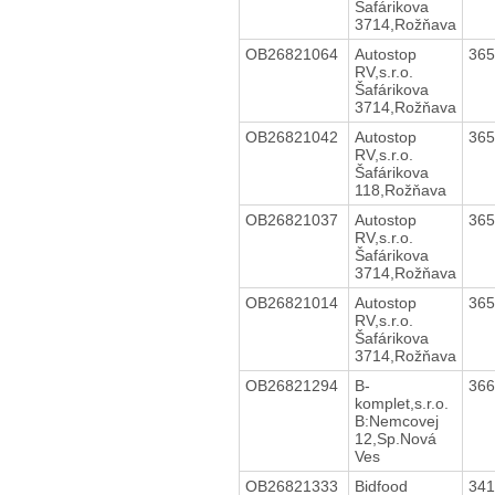
Šafárikova
3714,Rožňava
OB26821064
Autostop
36
RV,s.r.o.
Šafárikova
3714,Rožňava
OB26821042
Autostop
36
RV,s.r.o.
Šafárikova
118,Rožňava
OB26821037
Autostop
36
RV,s.r.o.
Šafárikova
3714,Rožňava
OB26821014
Autostop
36
RV,s.r.o.
Šafárikova
3714,Rožňava
OB26821294
B-
36
komplet,s.r.o.
B:Nemcovej
12,Sp.Nová
Ves
OB26821333
Bidfood
34