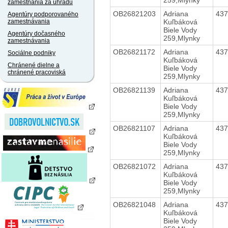
zamestnania za úhradu
OB26821203
Adriana
43
Agentúry podporovaného
Kuľbáková
zamestnávania
Biele Vody
Agentúry dočasného
259,Mlynky
zamestnávania
OB26821172
Adriana
43
Sociálne podniky
Kuľbáková
Chránené dielne a
Biele Vody
chránené pracoviská
259,Mlynky
OB26821139
Adriana
43
Kuľbáková
Biele Vody
259,Mlynky
OB26821107
Adriana
43
Kuľbáková
Biele Vody
259,Mlynky
OB26821072
Adriana
43
Kuľbáková
Biele Vody
259,Mlynky
OB26821048
Adriana
43
Kuľbáková
Biele Vody