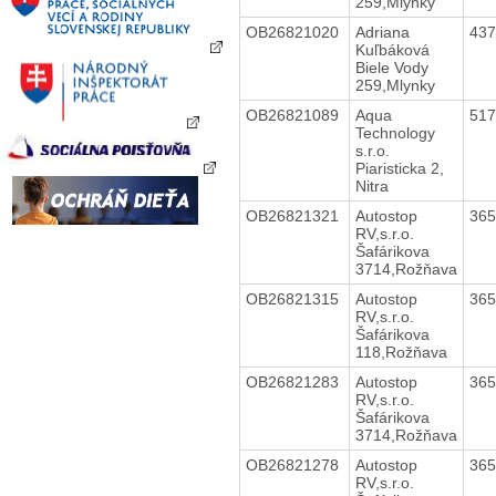
259,Mlynky
OB26821020
Adriana
43
Kuľbáková
Biele Vody
259,Mlynky
OB26821089
Aqua
51
Technology
s.r.o.
Piaristicka 2,
Nitra
OB26821321
Autostop
36
RV,s.r.o.
Šafárikova
3714,Rožňava
OB26821315
Autostop
36
RV,s.r.o.
Šafárikova
118,Rožňava
OB26821283
Autostop
36
RV,s.r.o.
Šafárikova
3714,Rožňava
OB26821278
Autostop
36
RV,s.r.o.