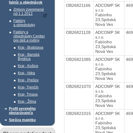
faktúr a objednávok
OB26821166
ADCOMP SK
46
Zmluvy zverejnené
s.r.o.
od 1.1.2012
Fabíniho
23,Spišská
Faktúry
Nová Ves
a objednávky
OB26821128
ADCOMP SK
46
Faktúry a
objednávky Centier
s.r.o.
pre deti a rodiny
Fabíniho
23,Spišská
Kraj - Bratislava
Nová Ves
Kraj - Banská
Bystrica
OB26821085
ADCOMP SK
46
s.r.o.
Kraj - Košice
Fabíniho
Kraj - Nitra
23,Spišská
Nová Ves
Kraj - Prešov
OB26821070
ADCOMP SK
46
Kraj- Trenčín
s.r.o.
Kraj- Trnava
Fabíniho
23,Spišská
Kraj - Žilina
Nová Ves
Profil verejného
obstarávateľa
OB26821015
ADCOMP SK
46
s.r.o.
Správa majetku
Fabíniho
23,Spišská
Nová Ves