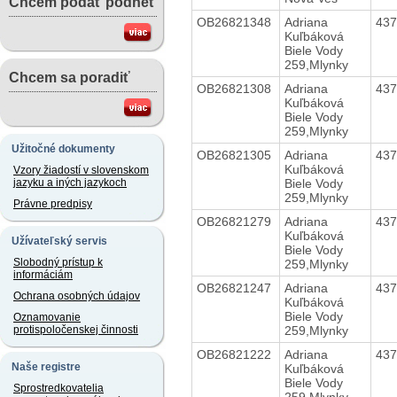
Chcem podať podnet
OB26821348
Adriana
43
Kuľbáková
Biele Vody
259,Mlynky
Chcem sa poradiť
OB26821308
Adriana
43
Kuľbáková
Biele Vody
259,Mlynky
Užitočné dokumenty
OB26821305
Adriana
43
Kuľbáková
Vzory žiadostí v slovenskom
Biele Vody
jazyku a iných jazykoch
259,Mlynky
Právne predpisy
OB26821279
Adriana
43
Kuľbáková
Užívateľský servis
Biele Vody
Slobodný prístup k
259,Mlynky
informáciám
OB26821247
Adriana
43
Ochrana osobných údajov
Kuľbáková
Biele Vody
Oznamovanie
259,Mlynky
protispoločenskej činnosti
OB26821222
Adriana
43
Naše registre
Kuľbáková
Biele Vody
Sprostredkovatelia
259,Mlynky