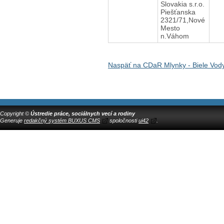
Slovakia s.r.o.
Piešťanska
2321/71,Nové
Mesto
n.Váhom
Naspäť na CDaR Mlynky - Biele Vod
Copyright ©
Ústredie práce, sociálnych vecí a rodiny
Generuje
redakčný systém BUXUS CMS
spoločnosti
ui42
.