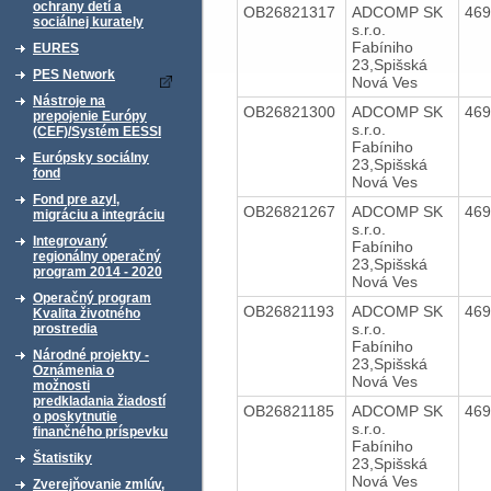
ochrany detí a
OB26821317
ADCOMP SK
46
sociálnej kurately
s.r.o.
Fabíniho
EURES
23,Spišská
PES Network
Nová Ves
Nástroje na
OB26821300
ADCOMP SK
46
prepojenie Európy
s.r.o.
(CEF)/Systém EESSI
Fabíniho
Európsky sociálny
23,Spišská
fond
Nová Ves
Fond pre azyl,
OB26821267
ADCOMP SK
46
migráciu a integráciu
s.r.o.
Integrovaný
Fabíniho
regionálny operačný
23,Spišská
program 2014 - 2020
Nová Ves
Operačný program
OB26821193
ADCOMP SK
46
Kvalita životného
s.r.o.
prostredia
Fabíniho
Národné projekty -
23,Spišská
Oznámenia o
Nová Ves
možnosti
predkladania žiadostí
OB26821185
ADCOMP SK
46
o poskytnutie
s.r.o.
finančného príspevku
Fabíniho
Štatistiky
23,Spišská
Nová Ves
Zverejňovanie zmlúv,