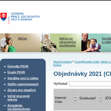
Občan
Občan so
Sociál
zdravotným
a rodi
postihnutím
>
Hlavná stránka
Zverejňovanie zmlúv, faktúr 
Košice
Ústredie PSVR
Objednávky 2021 (C
Úrady PSVR
Sociálne veci a rodina
Vyhľadať:
Služby zamestnanosti
Záruky pre mladých
Voľné pracovné
Interné
Dodávateľ
IČ
miesta
číslo
Zariadenia
sociálnoprávnej