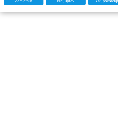
Zamietnuť
Nie, uprav
Ok, pokračuj