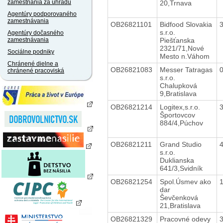
zamestnania za úhradu
20,Trnava
Agentúry podporovaného
zamestnávania
OB26821101
Bidfood Slovakia
s.r.o.
Agentúry dočasného
Piešťanska
zamestnávania
2321/71,Nové
Sociálne podniky
Mesto n.Váhom
Chránené dielne a
OB26821083
Messer Tatragas
chránené pracoviská
s.r.o.
Chalupková
9,Bratislava
OB26821214
Logitex,s.r.o.
Športovcov
884/4,Púchov
OB26821211
Grand Studio
s.r.o.
Duklianska
641/3,Svidník
OB26821254
Spol.Úsmev ako
dar
Ševčenková
21,Bratislava
OB26821329
Pracovné odevy