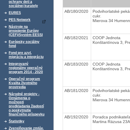
ochrany detí a
sociálnej kurately
AB/180/2020
Podvihorlatské peká
EURES
cukr.
PES Network
Mierova 34 Humen
Nástroje na
prepojenie Európy
(CEF)/Systém EESSI
AB/182/2021
COOP Jednota
Európsky sociálny
Konštantínova 3, Pr
fond
Fond pre azyl,
migráciu a integráciu
AB/183/2020
COOP Jednota
Integrovaný
regionálny operačný
Konštantínova 3, Pr
program 2014 - 2020
Operačný program
Kvalita životného
prostredia
AB/181/2020
Podvihorlatské peká
Národné projekty -
cukr.
Oznámenia o
Mierova 34 Humen
možnosti
predkladania žiadostí
o poskytnutie
finančného príspevku
AB/192/2020
Poradca podnikateľ
Martina Rázusa 23A,
Štatistiky
Zverejňovanie zmlúv,