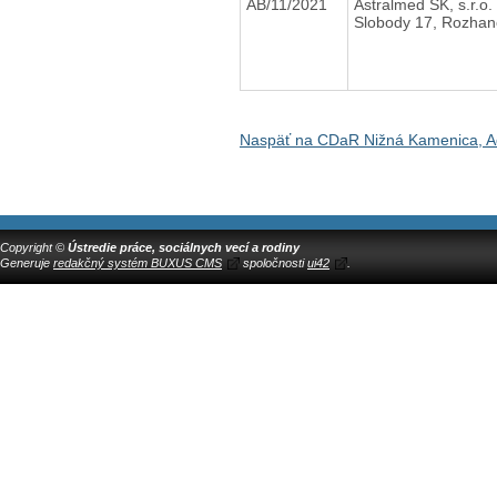
AB/11/2021
Astralmed SK, s.r.o.
Slobody 17, Rozha
Naspäť na CDaR Nižná Kamenica, Ad
Copyright ©
Ústredie práce, sociálnych vecí a rodiny
Generuje
redakčný systém BUXUS CMS
spoločnosti
ui42
.