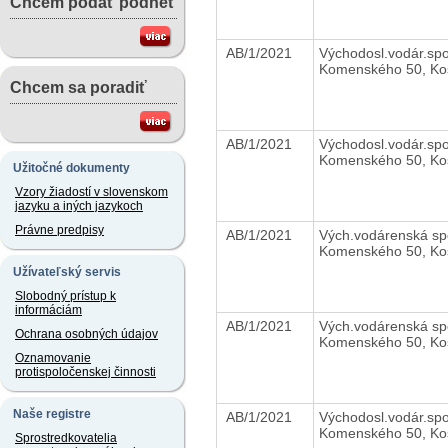
Chcem podať podnet
AB/1/2021
Východosl.vodár.sp
Komenského 50, Ko
Chcem sa poradiť
AB/1/2021
Východosl.vodár.sp
Komenského 50, Ko
Užitočné dokumenty
Vzory žiadostí v slovenskom
jazyku a iných jazykoch
Právne predpisy
AB/1/2021
Vých.vodárenská spo
Komenského 50, Ko
Užívateľský servis
Slobodný prístup k
informáciám
AB/1/2021
Vých.vodárenská spo
Ochrana osobných údajov
Komenského 50, Ko
Oznamovanie
protispoločenskej činnosti
Naše registre
AB/1/2021
Východosl.vodár.sp
Komenského 50, Ko
Sprostredkovatelia