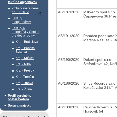
faktúr a objednávok
Zmluvy zverejnené
AB/187/2020
Milk-Agro spol.s.r.o.
od 1.1.2012
Čapajevova 36 Preš
Faktúry
a objednávky
Faktúry a
objednávky Centier
AB/191/2020
Poradca podnikateľ
pre deti a rodiny
Martina Rázusa 23A,
Kraj - Bratislava
Kraj - Banská
Bystrica
Kraj - Košice
AB/190/2020
Dekort spol. s.r.o.
Štefanikova 42, Koš
Kraj - Nitra
Kraj - Prešov
Kraj- Trenčín
AB/188/2020
Sinus Records s.r.o
Kraj- Trnava
Kokošovská 212/4 Va
Kraj - Žilina
Profil verejného
obstarávateľa
Správa majetku
AB/189/2020
Paulína Koverová 
Hrašovík 54