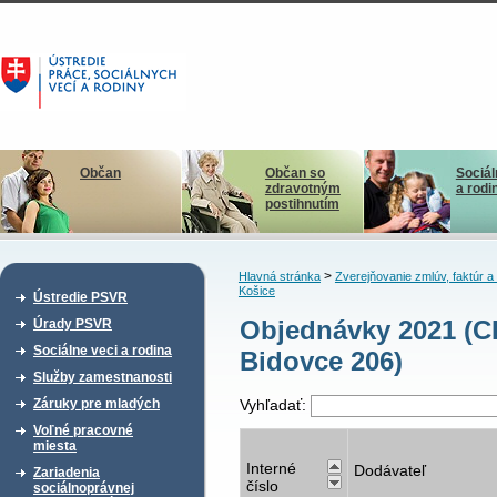
Občan
Občan so
Sociál
zdravotným
a rodi
postihnutím
>
Hlavná stránka
Zverejňovanie zmlúv, faktúr 
Košice
Ústredie PSVR
Objednávky 2021 (C
Úrady PSVR
Sociálne veci a rodina
Bidovce 206)
Služby zamestnanosti
Záruky pre mladých
Vyhľadať:
Voľné pracovné
miesta
Interné
Dodávateľ
Zariadenia
číslo
sociálnoprávnej