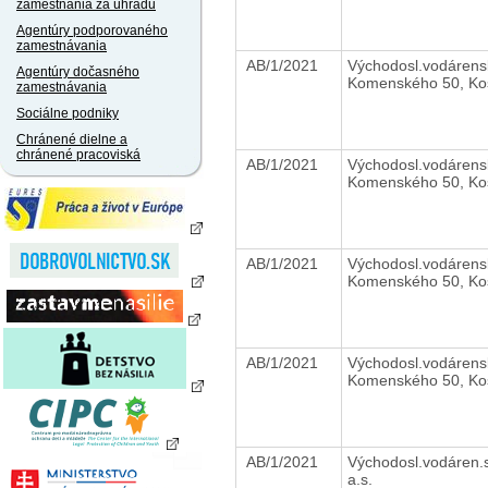
zamestnania za úhradu
Agentúry podporovaného
zamestnávania
AB/1/2021
Východosl.vodárens
Agentúry dočasného
Komenského 50, Ko
zamestnávania
Sociálne podniky
Chránené dielne a
chránené pracoviská
AB/1/2021
Východosl.vodárens
Komenského 50, Ko
AB/1/2021
Východosl.vodárens
Komenského 50, Ko
AB/1/2021
Východosl.vodárens
Komenského 50, Ko
AB/1/2021
Východosl.vodáren.s
a.s.