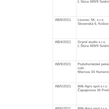
Ľ.Štúra 489/9 Svidn
AB/8/2021
Livonec SK, s.r.o.
Slovenská 6, Košice
AB/4/2021
Grand studio s.r.o.
Ľ.Štúra 489/9 Svidn
AB/9/2021
Podvihorlatské peká
cukr.
Mierova 34 Humen
AB/5/2021
Milk-Agro spol.s.r.o.
Čapajevova 36 Preš
AB/6/2021
Milk-Agro spol.s.r.o.