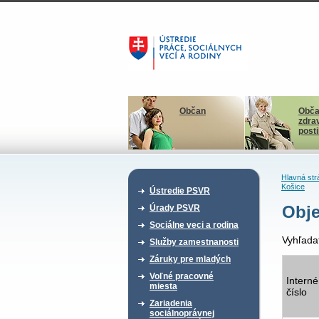
Občan
Obča
zdra
post
Hlavná str
Košice
Ústredie PSVR
Obje
Úrady PSVR
Sociálne veci a rodina
Vyhľada
Služby zamestnanosti
Záruky pre mladých
Voľné pracovné
Interné
miesta
číslo
Zariadenia
sociálnoprávnej