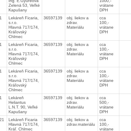
Ing. E.Gyureová
1000,-
Zelená 53, Veľké
vrátane
Kapušany
DPH
21
Lekáreň Ficaria,
36597139
obj. liekov a
cca
s.r.o.
zdrav.
100,-
Hlavná 717/174,
Materiálu
vrátane
Kráľovský
DPH
Chlmec
21
Lekáreň Ficaria,
36597139
obj. liekov a
cca
s.r.o.
zdrav.
100,-
Hlavná 717/174,
Materiálu
vrátane
Kráľovský
DPH
Chlmec
21
Lekáreň Ficaria,
36597139
obj. liekov a
cca
s.r.o.
zdrav.
100,-
Hlavná 717/174,
Materiálu
vrátane
Kráľovský
DPH
Chlmec
21
Lekáreň
36597139
obj. liekov a
cca
Heliantus
zdrav.
500,-
L.N.T. 90, Veľké
Materiálu
vrátane
Kapušany
DPH
021
Lekáreň Ficaria
36597139
obj. liekov a
cca
Hlavná 717/174,
zdrav.materiálu
100,-
Kráľ. Chlmec
vrátane