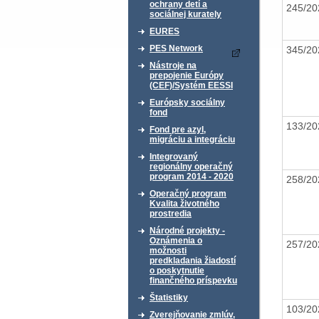
ochrany detí a
245/2
sociálnej kurately
EURES
PES Network
345/2
Nástroje na
prepojenie Európy
(CEF)/Systém EESSI
Európsky sociálny
fond
133/2
Fond pre azyl,
migráciu a integráciu
Integrovaný
regionálny operačný
program 2014 - 2020
258/2
Operačný program
Kvalita životného
prostredia
Národné projekty -
Oznámenia o
257/2
možnosti
predkladania žiadostí
o poskytnutie
finančného príspevku
Štatistiky
103/2
Zverejňovanie zmlúv,