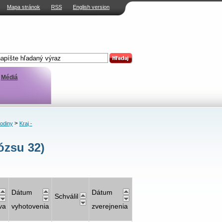
Mapa stránok
RSS
English version
Médiá
>
rodiny
Kraj -
ózsu 32)
Dátum
Dátum
Schválil
va
vyhotovenia
zverejnenia