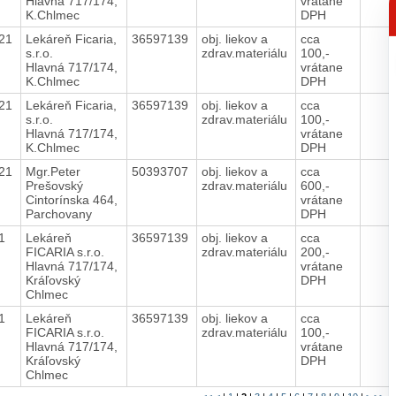
Hlavná 717/174,
vrátane
p
K.Chlmec
DPH
021
Lekáreň Ficaria,
36597139
obj. liekov a
cca
s.r.o.
zdrav.materiálu
100,-
Hlavná 717/174,
vrátane
K.Chlmec
DPH
021
Lekáreň Ficaria,
36597139
obj. liekov a
cca
s.r.o.
zdrav.materiálu
100,-
Hlavná 717/174,
vrátane
K.Chlmec
DPH
021
Mgr.Peter
50393707
obj. liekov a
cca
Prešovský
zdrav.materiálu
600,-
Cintorínska 464,
vrátane
Parchovany
DPH
21
Lekáreň
36597139
obj. liekov a
cca
FICARIA s.r.o.
zdrav.materiálu
200,-
Hlavná 717/174,
vrátane
Kráľovský
DPH
Chlmec
21
Lekáreň
36597139
obj. liekov a
cca
FICARIA s.r.o.
zdrav.materiálu
100,-
Hlavná 717/174,
vrátane
Kráľovský
DPH
Chlmec