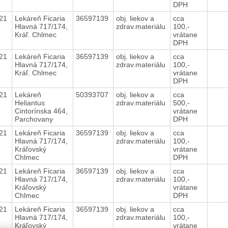
DPH
021
Lekáreň Ficaria
36597139
obj. liekov a
cca
Hlavná 717/174,
zdrav.materiálu
100,-
Kráľ. Chlmec
vrátane
DPH
021
Lekáreň Ficaria
36597139
obj. liekov a
cca
Hlavná 717/174,
zdrav.materiálu
100,-
Kráľ. Chlmec
vrátane
DPH
021
Lekáreň
50393707
obj. liekov a
cca
Heliantus
zdrav.materiálu
500,-
Cintorínska 464,
vrátane
Parchovany
DPH
021
Lekáreň Ficaria
36597139
obj. liekov a
cca
Hlavná 717/174,
zdrav.materiálu
100,-
Kráľovský
vrátane
Chlmec
DPH
021
Lekáreň Ficaria
36597139
obj. liekov a
cca
Hlavná 717/174,
zdrav.materiálu
100,-
Kráľovský
vrátane
Chlmec
DPH
021
Lekáreň Ficaria
36597139
obj. liekov a
cca
Hlavná 717/174,
zdrav.materiálu
100,-
Kráľovský
vrátane