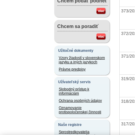
Chcem podať podnet
373/2
Chcem sa poradiť
372/2
Užitočné dokumenty
371/2
Vzory žiadostí v slovenskom
jazyku a iných jazykoch
Právne predpisy
319/2
Užívateľský servis
Slobodný prístup k
informáciám
Ochrana osobných údajov
318/2
Oznamovanie
protispoločenskej činnosti
317/2
Naše registre
Sprostredkovatelia