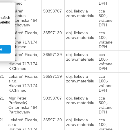
Chlmec
DPH
021
Lekáreň
50393707
obj. liekov a
cca
Heliantus
zdrav.materiálu
500,-
 našich
Cintorínska 464,
vrátane
velého
Parchovany
DPH
021
Lekáreň Ficaria,
36597139
obj. liekov a
cca
s.r.o.
zdrav.materiálu
100,-
Hlavná 717/174,
vrátane
K.Chlmec
DPH
te
021
Lekáreň Ficaria,
36597139
obj. liekov a
cca
s.r.o.
zdrav.materiálu
100,-
Hlavná 717/174,
vrátane
K.Chlmec
DPH
021
Lekáreň Ficaria,
36597139
obj. liekov a
cca
s.r.o.
zdrav.materiálu
100,-
Hlavná 717/174,
vrátane
K.Chlmec
DPH
021
Mgr.Peter
50393707
obj. liekov a
cca
Prešovský
zdrav.materiálu
500,-
Cintorínska 464,
vrátane
Parchovany
DPH
021
Lekáreň Ficaria,
36597139
obj. liekov a
cca
s.r.o.
zdrav.materiálu
100,-
Hlavná 717/174,
vrátane