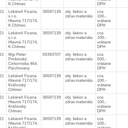
K.Chlmec
DPH
021
Lekáreň Ficaria,
36597139
obj. liekov a
cca
s.r.o.
zdrav.materiálu
100,-
Hlavná 717/174,
vrátane
K.Chlmec
DPH
021
Lekáreň Ficaria,
36597139
obj. liekov a
cca
s.r.o.
zdrav.materiálu
100,-
Hlavná 717/174,
vrátane
K.Chlmec
DPH
021
Mgr.Peter
50393707
obj. liekov a
cca
Prešovský
zdrav.materiálu
500,-
Cintorínska 464,
vrátane
Parchovany
DPH
021
Lekáreň Ficaria
36597139
obj. liekov a
cca
Hlavná 717/174,
zdrav.materiálu
100,-
Kráľovský
vrátane
Chlmec
DPH
021
Lekáreň Ficaria
36597139
obj. liekov a
cca
Hlavná 717/174,
zdrav.materiálu
100,-
Kráľovský
vrátane
Chlmec
DPH
021
Lekáreň Ficaria
36597139
obj. liekov a
cca
Hlavná 717/174,
zdrav.materiálu
100,-
Kráľovský
vrátane