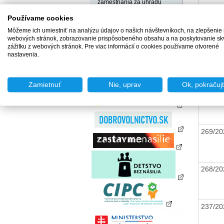
zamestnania za úhradu
Agentúry podporovaného
Používame cookies
316/2
zamestnávania
Môžeme ich umiestniť na analýzu údajov o našich návštevníkoch, na zlepšenie
Agentúry dočasného
webových stránok, zobrazovanie prispôsobeného obsahu a na poskytovanie sk
zamestnávania
zážitku z webových stránok. Pre viac informácií o cookies používame otvorené
Sociálne podniky
nastavenia.
271/2
Chránené dielne a
chránené pracoviská
Zamietnuť
Nie, uprav
Ok, pokračuj
270/2
269/2
268/2
237/2