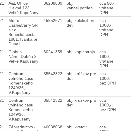
021
A&L Office
36208809
obj.
cca 50,-
Hlavná 123,
kancel.potrieb
vrátane
Veľké Kapušany
DPH
021
Metro
45952671
obj. kolekcií pre
cca
Cash&Carry SR
detí
1000,-
s.r.o.
vrátane
Senecká cesta
DPH
1881, Ivanka pri
Dunaji
021
Globus
30241359
obj. kopír.stroja
cca
Nám.I.Dobóa 2,
1800,-
Veľké Kapušany
vrátane
DPH
021
Centrum
35542322
obj. krúžkov pre
cca
voľného času
deti
1000,-
Komenského
bez DPH
1249/36,
V.Kapušany
021
Centrum
35542322
obj. krúžkov pre
cca
voľného času
deti
1000,-
Komenského
bez DPH
1249/36,
V.Kapušany
021
Záhradníctvo -
40038068
obj. kvetov
cca