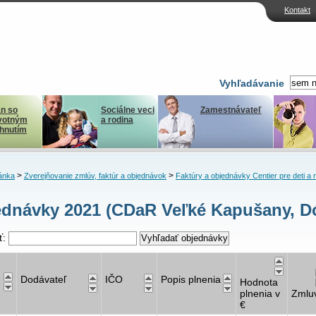
Kontakt
Vyhľadávanie
n so
Sociálne veci
Zamestnávateľ
votným
a rodina
ihnutím
>
>
ánka
Zverejňovanie zmlúv, faktúr a objednávok
Faktúry a objednávky Centier pre deti a 
dnávky 2021 (CDaR Veľké Kapušany, D
ť:
Dodávateľ
IČO
Popis plnenia
Hodnota
plnenia v
Zmlu
€