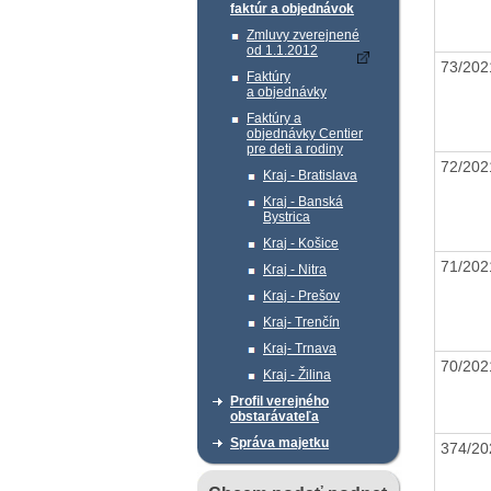
faktúr a objednávok
Zmluvy zverejnené
od 1.1.2012
73/20
Faktúry
a objednávky
Faktúry a
objednávky Centier
pre deti a rodiny
72/20
Kraj - Bratislava
Kraj - Banská
Bystrica
Kraj - Košice
71/20
Kraj - Nitra
Kraj - Prešov
Kraj- Trenčín
Kraj- Trnava
70/20
Kraj - Žilina
Profil verejného
obstarávateľa
Správa majetku
374/2