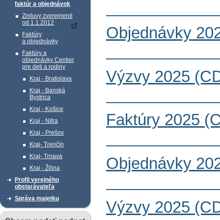
faktúr a objednávok
Zmluvy zverejnené
od 1.1.2012
Objednávky 202
Faktúry
a objednávky
Faktúry a
objednávky Centier
pre deti a rodiny
Výzvy 2025 (CD
Kraj - Bratislava
Kraj - Banská
Bystrica
Kraj - Košice
Faktúry 2025 (
Kraj - Nitra
Kraj - Prešov
Kraj- Trenčín
Kraj- Trnava
Objednávky 202
Kraj - Žilina
Profil verejného
obstarávateľa
Správa majetku
Výzvy 2025 (CD