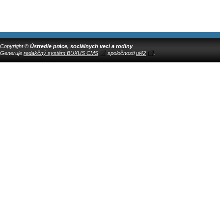
Copyright ©
Ústredie práce, sociálnych vecí a rodiny
Generuje
redakčný systém BUXUS CMS
spoločnosti
ui42
.