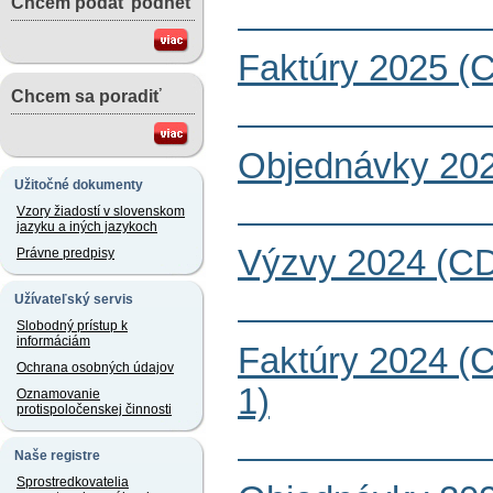
Chcem podať podnet
Faktúry 2025 (
Chcem sa poradiť
Objednávky 202
Užitočné dokumenty
Vzory žiadostí v slovenskom
jazyku a iných jazykoch
Výzvy 2024 (CD
Právne predpisy
Užívateľský servis
Slobodný prístup k
informáciám
Faktúry 2024 (
Ochrana osobných údajov
1)
Oznamovanie
protispoločenskej činnosti
Naše registre
Sprostredkovatelia