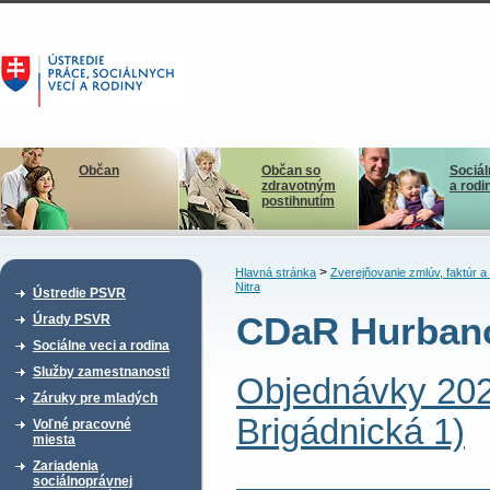
Občan
Občan so
Sociál
zdravotným
a rodi
postihnutím
>
Hlavná stránka
Zverejňovanie zmlúv, faktúr 
Nitra
Ústredie PSVR
CDaR Hurbano
Úrady PSVR
Sociálne veci a rodina
Služby zamestnanosti
Objednávky 20
Záruky pre mladých
Brigádnická 1)
Voľné pracovné
miesta
Zariadenia
sociálnoprávnej