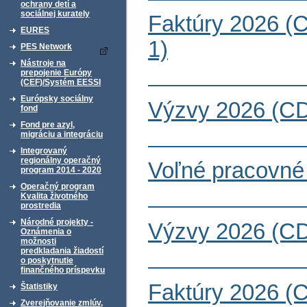
ochrany detí a
sociálnej kurately
Faktúry 2026 (
EURES
1)
PES Network
Nástroje na
prepojenie Európy
(CEF)/Systém EESSI
Európsky sociálny
Výzvy 2026 (CD
fond
Fond pre azyl,
migráciu a integráciu
Integrovaný
regionálny operačný
Voľné pracovné
program 2014 - 2020
Operačný program
Kvalita životného
prostredia
Národné projekty -
Výzvy 2026 (CD
Oznámenia o
možnosti
predkladania žiadostí
o poskytnutie
finančného príspevku
Faktúry 2026 (
Štatistiky
Zverejňovanie zmlúv,