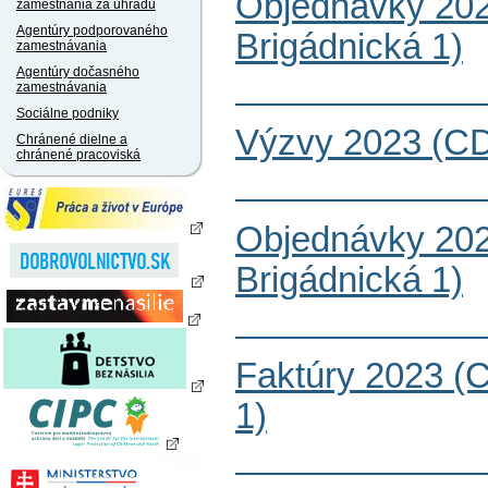
Objednávky 20
zamestnania za úhradu
Agentúry podporovaného
Brigádnická 1)
zamestnávania
Agentúry dočasného
zamestnávania
Sociálne podniky
Výzvy 2023 (CD
Chránené dielne a
chránené pracoviská
Objednávky 20
Brigádnická 1)
Faktúry 2023 (
1)