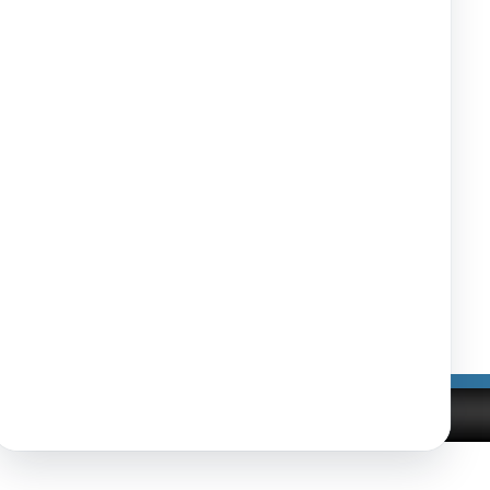
vových
ách
1863443
282
05.12.2012
21.12.2012
31.1.2013
295
05.12.2012
21.12.2012
31.1.2013
405
05.12.2012
21.12.2012
31.1.2013
Tlačiť
|
|
nosti
Správca obsahu
Technický prevádzkovateľ