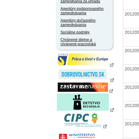
zamestnania za úhradu
Agentúry podporovaného
zamestnávania
20120
Agentúry dočasného
zamestnávania
20120
Sociálne podniky
Chránené dielne a
chránené pracoviská
20120
20120
20120
20120
20120