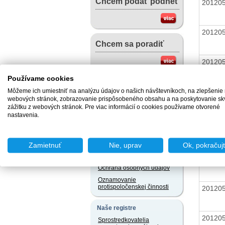
Chcem podať podnet
20120
20120
Chcem sa poradiť
20120
Používame cookies
Užitočné dokumenty
Môžeme ich umiestniť na analýzu údajov o našich návštevníkoch, na zlepšenie
Vzory žiadostí v slovenskom
webových stránok, zobrazovanie prispôsobeného obsahu a na poskytovanie sk
20120
jazyku a iných jazykoch
zážitku z webových stránok. Pre viac informácií o cookies používame otvorené
nastavenia.
Právne predpisy
20120
Užívateľský servis
Zamietnuť
Nie, uprav
Ok, pokračuj
Slobodný prístup k
informáciám
20120
Ochrana osobných údajov
Oznamovanie
protispoločenskej činnosti
20120
Naše registre
20120
Sprostredkovatelia