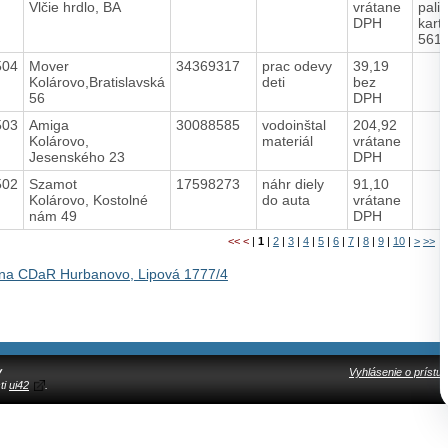
Vlčie hrdlo, BA
vrátane
pali
DPH
kart
561
504
Mover
34369317
prac odevy
39,19
Kolárovo,Bratislavská
deti
bez
56
DPH
503
Amiga
30088585
vodoinštal
204,92
Kolárovo,
materiál
vrátane
Jesenského 23
DPH
502
Szamot
17598273
náhr diely
91,10
Kolárovo, Kostolné
do auta
vrátane
nám 49
DPH
<<
<
|
1
|
2
|
3
|
4
|
5
|
6
|
7
|
8
|
9
|
10
|
>
>>
na CDaR Hurbanovo, Lipová 1777/4
y
Vyhlásenie o prístup
ti
ui42
.