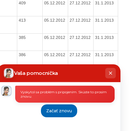
409
05.12.2012
27.12.2012
31.1.2013
413
05.12.2012
27.12.2012
31.1.2013
385
05.12.2012
27.12.2012
31.1.2013
386
05.12.2012
27.12.2012
31.1.2013
hatbot
íše
393
05.12.2012
21.12.2012
31.1.2013
Vaša pomocníčka
371
05.12.2012
21.12.2012
31.1.2013
Vyskytol sa problém s pripojením. Skúste to prosím
znovu.
378
05.12.2012
21.12.2012
31.1.2013
Začať znovu
va o
05.12.2012
21.12.2012
31.1.2013