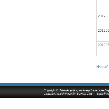
20120
20120
20120
Naspäť 
Copyright ©
Ústredie práce, sociálnych vecí a rodin
Generuje
redakčný systém BUXUS CMS
spoločnos