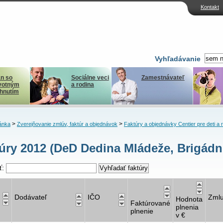
Kontakt
Vyhľadávanie
n so
Sociálne veci
Zamestnávateľ
votným
a rodina
ihnutím
>
>
ánka
Zverejňovanie zmlúv, faktúr a objednávok
Faktúry a objednávky Centier pre deti a 
úry 2012 (DeD Dedina Mládeže, Brigádn
ť:
Dodávateľ
IČO
Zml
Hodnota
Faktúrované
plnenia
plnenie
v €