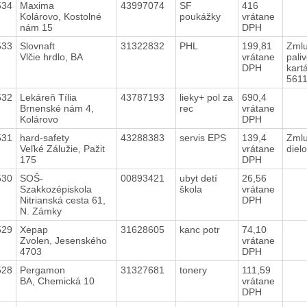
534
Maxima
43997074
SF
416
Kolárovo, Kostolné
poukážky
vrátane
nám 15
DPH
533
Slovnaft
31322832
PHL
199,81
Zmlu
Vlčie hrdlo, BA
vrátane
pali
DPH
kart
561
532
Lekáreň Tília
43787193
lieky+ pol za
690,4
Brnenské nám 4,
rec
vrátane
Kolárovo
DPH
531
hard-safety
43288383
servis EPS
139,4
Zmlu
Veľké Zálužie, Pažit
vrátane
diel
175
DPH
530
SOŠ-
00893421
ubyt detí
26,56
Szakkozépiskola
škola
vrátane
Nitrianská cesta 61,
DPH
N. Zámky
529
Xepap
31628605
kanc potr
74,10
Zvolen, Jesenského
vrátane
4703
DPH
528
Pergamon
31327681
tonery
111,59
BA, Chemická 10
vrátane
DPH