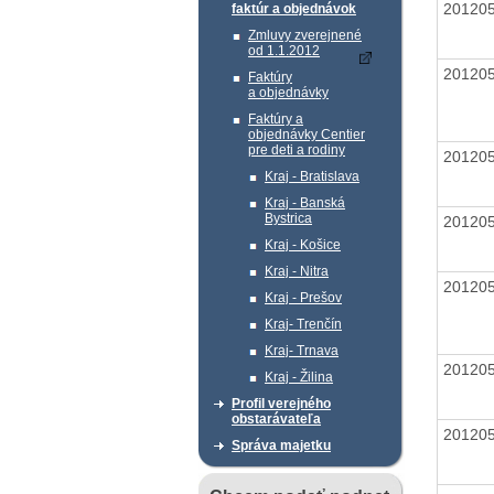
20120
faktúr a objednávok
Zmluvy zverejnené
od 1.1.2012
20120
Faktúry
a objednávky
Faktúry a
objednávky Centier
pre deti a rodiny
20120
Kraj - Bratislava
Kraj - Banská
Bystrica
20120
Kraj - Košice
Kraj - Nitra
20120
Kraj - Prešov
Kraj- Trenčín
Kraj- Trnava
20120
Kraj - Žilina
Profil verejného
obstarávateľa
20120
Správa majetku