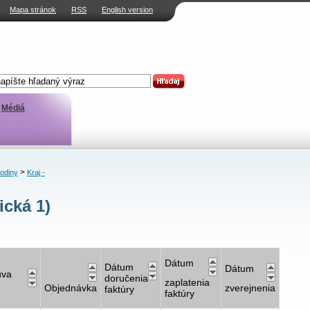
Mapa stránok
RSS
English version
Médiá
>
rodiny
Kraj -
ická 1)
Dátum
Dátum
Dátum
uva
doručenia
zaplatenia
Objednávka
zverejnenia
faktúry
faktúry