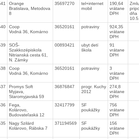
541
Orange
35697270
tel+internet
190,64
Zmlu
Bratislava, Metodova
mobil
vrátane
prip
8
DPH
dňa
10.
540
Coop
36520161
potraviny
924,35
Vodná 36, Komárno
vrátane
DPH
539
SOŠ-
00893421
ubyt detí
91
Szakkozépiskola
škola
vrátane
Nitrianská cesta 61,
DPH
N. Zámky
538
Coop
36520161
potraviny
3
Vodná 36, Komárno
vrátane
DPH
537
Promys Soft
36876847
progr. Kuchy
274,8
Myjava,
2012
vrátane
Staromyjavská 59
DPH
536
Fega,
32417799
SF
756
Kolárovo,
poukážky
vrátane
Budovateľaská 12
DPH
535
Nagy Szilárd
371194569
SF
156
Kolárovo, Rábska 7
poukážky
vrátane
DPH