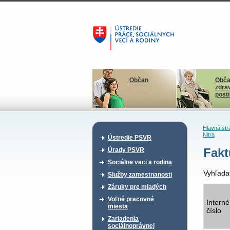
Občan
Obča
zdra
post
Hlavná str
Nitra
Ústredie PSVR
Fakt
Úrady PSVR
Sociálne veci a rodina
Vyhľada
Služby zamestnanosti
Záruky pre mladých
Voľné pracovné
Interné
miesta
číslo
Zariadenia
sociálnoprávnej