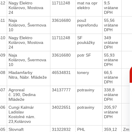
512
Nagy Elektro
11711248
mat na opr
9,5
Kolárovo, Mostova
elektro
vrátane
24
DPH
511
Naja
33616680
použ
55,56
Kolárovo, Švermova
reprefondu
vrátane
10
DPH
510
Nagy Elektro
11711248
SF
349
Kolárovo, Mostova
poukážky
vrátane
24
DPH
509
Naja
33616680
potr SF
55,93
Kolárovo, Švermova
vrátane
10
DPH
C
p
508
Hladamfarby
46534831
tonery
66,5
Nitra, Nábr. Mládeže
vrátane
DPH
507
Agroreal
34137777
potraviny
338,8
č. 190, Dedina
vrátane
Mládeže
DPH
506
Cungi Kalmár
34022651
potraviny
205,97
Ladislav
vrátane
Kostolné nám.
DPH
23,Kolárovo
505
Slovnaft
31322832
PHL
359,12
Zmlu