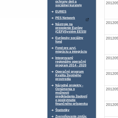
ochrany detí a
20120
sociálnej kurately
EURES
PES Network
20120
Nástroje na
prepojenie Európy
(CEF)/Systém EESSI
20120
Európsky sociálny
fond
Fond pre azyl,
migráciu a integráciu
20120
Integrovaný
regionálny operačný
program 2014 - 2020
Operačný program
20120
Kvalita životného
prostredia
Národné projekty -
20120
Oznámenia o
možnosti
predkladania žiadostí
o poskytnutie
finančného príspevku
20120
Štatistiky
Zverejňovanie zmlúv,