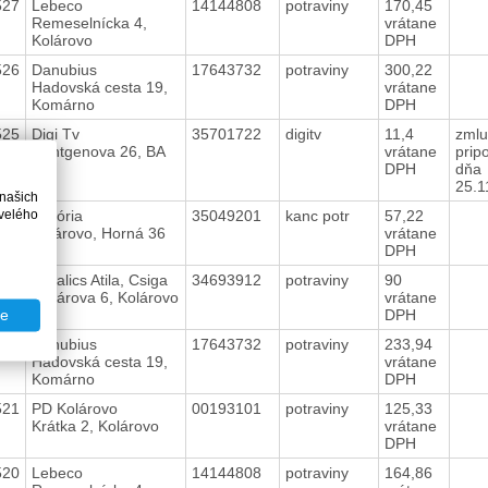
527
Lebeco
14144808
potraviny
170,45
Remeselnícka 4,
vrátane
Kolárovo
DPH
526
Danubius
17643732
potraviny
300,22
Hadovská cesta 19,
vrátane
Komárno
DPH
525
Digi Tv
35701722
digitv
11,4
zmlu
Rontgenova 26, BA
vrátane
prip
DPH
dňa
25.1
 našich
velého
524
Viktória
35049201
kanc potr
57,22
Kolárovo, Horná 36
vrátane
DPH
523
Mihalics Atila, Csiga
34693912
potraviny
90
Kollárova 6, Kolárovo
vrátane
DPH
te
522
Danubius
17643732
potraviny
233,94
Hadovská cesta 19,
vrátane
Komárno
DPH
521
PD Kolárovo
00193101
potraviny
125,33
Krátka 2, Kolárovo
vrátane
DPH
520
Lebeco
14144808
potraviny
164,86