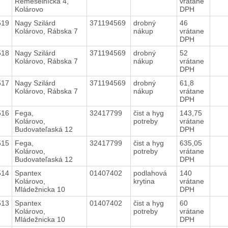
Remeselnícka 4,
vrátane
Kolárovo
DPH
519
Nagy Szilárd
371194569
drobný
46
Kolárovo, Rábska 7
nákup
vrátane
DPH
518
Nagy Szilárd
371194569
drobný
52
Kolárovo, Rábska 7
nákup
vrátane
DPH
517
Nagy Szilárd
371194569
drobný
61,8
Kolárovo, Rábska 7
nákup
vrátane
DPH
516
Fega,
32417799
čist a hyg
143,75
Kolárovo,
potreby
vrátane
Budovateľaská 12
DPH
515
Fega,
32417799
čist a hyg
635,05
Kolárovo,
potreby
vrátane
Budovateľaská 12
DPH
514
Spantex
01407402
podlahová
140
Kolárovo,
krytina
vrátane
Mládežnicka 10
DPH
513
Spantex
01407402
čist a hyg
60
Kolárovo,
potreby
vrátane
Mládežnicka 10
DPH