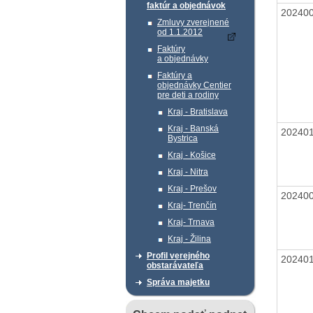
faktúr a objednávok
20240
Zmluvy zverejnené
od 1.1.2012
Faktúry
a objednávky
Faktúry a
objednávky Centier
pre deti a rodiny
Kraj - Bratislava
Kraj - Banská
20240
Bystrica
Kraj - Košice
Kraj - Nitra
Kraj - Prešov
20240
Kraj- Trenčín
Kraj- Trnava
Kraj - Žilina
Profil verejného
20240
obstarávateľa
Správa majetku