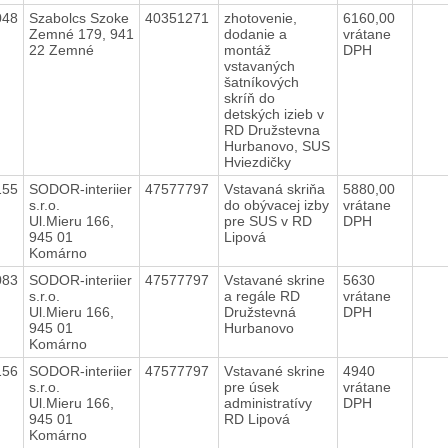
048
Szabolcs Szoke
40351271
zhotovenie,
6160,00
Zemné 179, 941
dodanie a
vrátane
22 Zemné
montáž
DPH
vstavaných
šatníkových
skríň do
detských izieb v
RD Družstevna
Hurbanovo, SUS
Hviezdičky
155
SODOR-interiier
47577797
Vstavaná skriňa
5880,00
s.r.o.
do obývacej izby
vrátane
Ul.Mieru 166,
pre SUS v RD
DPH
945 01
Lipová
Komárno
083
SODOR-interiier
47577797
Vstavané skrine
5630
s.r.o.
a regále RD
vrátane
Ul.Mieru 166,
Družstevná
DPH
945 01
Hurbanovo
Komárno
156
SODOR-interiier
47577797
Vstavané skrine
4940
s.r.o.
pre úsek
vrátane
Ul.Mieru 166,
administratívy
DPH
945 01
RD Lipová
Komárno