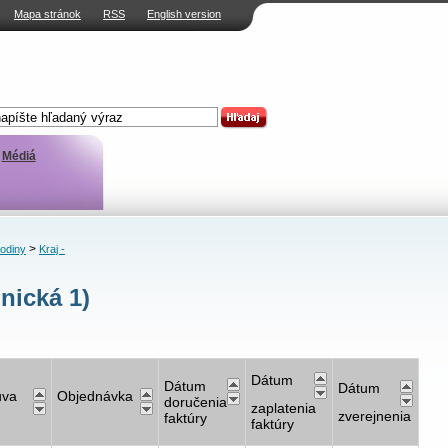
Mapa stránok
RSS
English version
Médiá
>
rodiny
Kraj -
nická 1)
Dátum
Dátum
Dátum
uva
Objednávka
doručenia
zaplatenia
zverejnenia
faktúry
faktúry