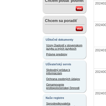
Chcem podať podnet
20240
Chcem sa poradiť
20240
Užitočné dokumenty
Vzory žiadostí v slovenskom
jazyku a iných jazykoch
20240
Právne predpisy
Užívateľský servis
Slobodný prístup k
20240
informáciám
Ochrana osobných údajov
Oznamovanie
protispoločenskej činnosti
20240
Naše registre
Sprostredkovatelia