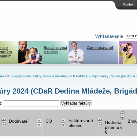
Kontakt
Vyhľadávanie
n so
Sociálne veci
Zamestnávateľ
votným
a rodina
ihnutím
>
>
ánka
Zverejňovanie zmlúv, faktúr a objednávok
Faktúry a objednávky Centier pre deti a 
úry 2024 (CDaR Dedina Mládeže, Brigád
ť:
Faktúrované
Dodávateľ
IČO
Zml
Hodnota
plnenie
plnenia v
€