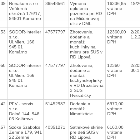
239
Ronakom s.r.o.
36548561
Výmena
16336,85
19/
Vnútorná
oplotenia
vrátane
okružná 176/17,
pozemku pri RD
DPH
94501 Komárno
na Mičurinovej
ulici v DML
153
SODOR-interiier
47577797
Zhotovenie,
12360,00
2/20
s.r.o.
dodanie a
vrátane
1.2.
Ul.Mieru 166,
montáž
DPH
945 01
kuch.linky na
Komárno
mieru pre SUS v
RD Lipová
058
SODOR-interiier
47577797
Zhotovenie,
12360
2/20
s.r.o.
dodanie a
vrátane
30.
Ul.Mieru 166,
montáž
DPH
945 01
kuchynskej linky
Komárno
v RD Družstevná
3 SUS
Hviezdičky
242
PFV - servis
51452987
Dodanie a
6970,00
s.r.o.
montáž
vrátane
Dolná 144, 946
klimatizácie
DPH
03 Kolárovo
157
Szőke Szabolcs
40351271
Šatníkové skrine
6160,00
Zemné 179, 941
pre deti SUS v
vrátane
22 Zemné
RD Lipová
DPH