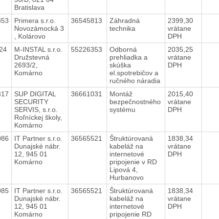
Bratislava
353
Primera s.r.o.
36545813
Záhradná
2399,30
Novozámocká 3
technika
vrátane
, Kolárovo
DPH
24
M-INSTAL s.r.o.
55226353
Odborná
2035,25
Družstevná
prehliadka a
vrátane
2693/2,
skúška
DPH
Komárno
el.spotrebičov a
ručného náradia
317
SUP DIGITAL
36661031
Montáž
2015,40
SECURITY
bezpečnostného
vrátane
SERVIS, s.r.o.
systému
DPH
Roľníckej školy,
Komárno
086
IT Partner s.r.o.
36565521
Štruktúrovaná
1838,34
Dunajské nábr.
kabeláž na
vrátane
12, 945 01
internetové
DPH
Komárno
pripojenie v RD
Lipová 4,
Hurbanovo
085
IT Partner s.r.o.
36565521
Štruktúrovaná
1838,34
Dunajské nábr.
kabeláž na
vrátane
12, 945 01
internetové
DPH
Komárno
pripojenie RD