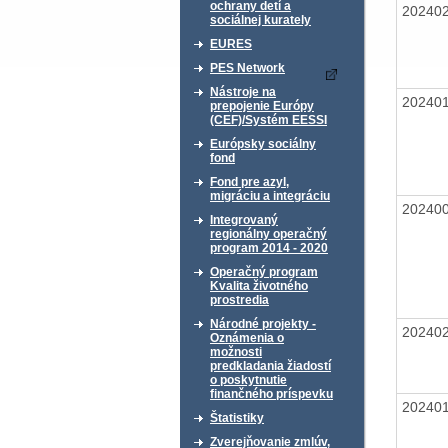
ochrany detí a
20240
sociálnej kurately
EURES
PES Network
Nástroje na
20240
prepojenie Európy
(CEF)/Systém EESSI
Európsky sociálny
fond
Fond pre azyl,
migráciu a integráciu
20240
Integrovaný
regionálny operačný
program 2014 - 2020
Operačný program
Kvalita životného
prostredia
Národné projekty -
20240
Oznámenia o
možnosti
predkladania žiadostí
o poskytnutie
finančného príspevku
20240
Štatistiky
Zverejňovanie zmlúv,