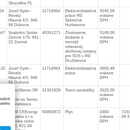
Skryzdlna PL
24
Jozef Gyén -
11714964
Elektroinštalačné
3245,58
Revelz
práce RD
vrátane
Hlavná 4/3, 946
Sklnečná
DPH
56 Dulovce
Hurbanovo
047
Szabolcs Szoke
40351271
Zhotovenie,
3148,00
Zemné 179, 941
dodanie a
vrátane
22 Zemné
montáž
DPH
vstavanej
skriňovej zostavy
pre SUS v RD
Družstevná
132
Jozef Gyén -
11714964
Elektroinštalačné
2805,48
Revelz
práce
vrátane
Hlavná 4/3, 946
DPH
56 Dulovce
284
TescoStores SR
31321828
Tesco poukážky
2625,00
a.s.
vrátane
 našich
Cesta na Senec
DPH
velého
2, Bratislava
323
MVM CEEnergy
50060872
Plyn
2460
7/20
Slovakia s.r.o.
vrátane
28.
Ivánska cesta
DPH
30/B, 821 04