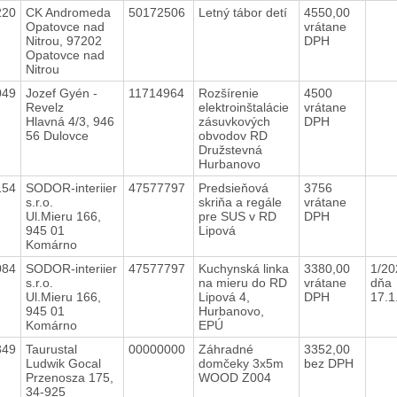
220
CK Andromeda
50172506
Letný tábor detí
4550,00
Opatovce nad
vrátane
Nitrou, 97202
DPH
Opatovce nad
Nitrou
049
Jozef Gyén -
11714964
Rozšírenie
4500
Revelz
elektroinštalácie
vrátane
Hlavná 4/3, 946
zásuvkových
DPH
56 Dulovce
obvodov RD
Družstevná
Hurbanovo
154
SODOR-interiier
47577797
Predsieňová
3756
s.r.o.
skriňa a regále
vrátane
Ul.Mieru 166,
pre SUS v RD
DPH
945 01
Lipová
Komárno
084
SODOR-interiier
47577797
Kuchynská linka
3380,00
1/20
s.r.o.
na mieru do RD
vrátane
dňa
Ul.Mieru 166,
Lipová 4,
DPH
17.
945 01
Hurbanovo,
Komárno
EPÚ
349
Taurustal
00000000
Záhradné
3352,00
Ludwik Gocal
domčeky 3x5m
bez DPH
Przenosza 175,
WOOD Z004
34-925