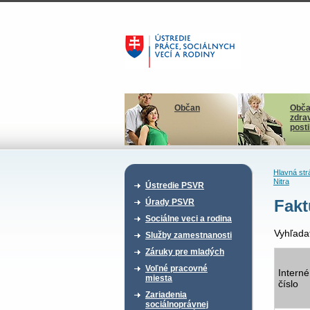
Občan
Obča
zdra
post
Hlavná str
Nitra
Ústredie PSVR
Fakt
Úrady PSVR
Sociálne veci a rodina
Vyhľada
Služby zamestnanosti
Záruky pre mladých
Voľné pracovné
Interné
miesta
číslo
Zariadenia
sociálnoprávnej