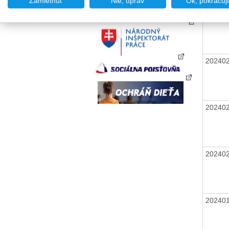
Zamietnuť
Nie, uprav
Ok, pokračuj
20240
20240
20240
20240
20240