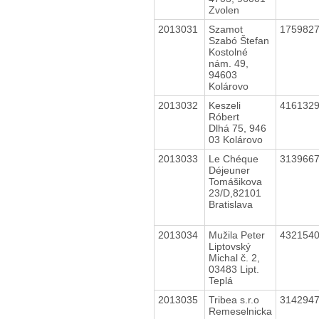
Zvolen
2013031
Szamot
175982
Szabó Štefan
Kostolné
nám. 49,
94603
Kolárovo
2013032
Keszeli
416132
Róbert
Dlhá 75, 946
03 Kolárovo
2013033
Le Chéque
313966
Déjeuner
Tomášikova
23/D,82101
Bratislava
2013034
Mužila Peter
432154
Liptovský
Michal č. 2,
03483 Lipt.
Teplá
2013035
Tribea s.r.o
314294
Remeselnicka