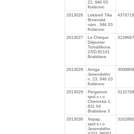
22, 946 03
Kolárovo
2013026
Lekáreň Tilia
437871
Brnenské
nám., 946 03
Kolárovo
2013027
Le Chéque
313966
Déjeuner
Tomášikova
23/D,82101
Bratislava
2013028
Amiga
300885
Jesenského
n. 23, 946 03
Kolárovo
2013029
Pergamon
313276
spol.s.r.o
Chemická 1,
831 04
Bratislava 3
2013030
Xepap,
316286
spol.s.r.o
Jesenského
4703, 96001