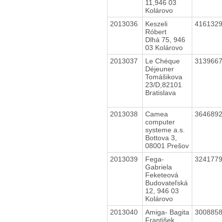
11,946 03
Kolárovo
2013036
Keszeli
416132
Róbert
Dlhá 75, 946
03 Kolárovo
2013037
Le Chéque
313966
Déjeuner
Tomášikova
23/D,82101
Bratislava
2013038
Camea
364689
computer
systeme a.s.
Bottova 3,
08001 Prešov
2013039
Fega-
324177
Gabriela
Feketeová
Budovateľská
12, 946 03
Kolárovo
2013040
Amiga- Bagita
300885
František