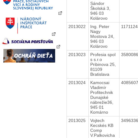
Sándor
Školská 3,
946 03
Kolárovo
2013022
Ing. Peter
117112
Nagy
Mostova 24,
946 03
Kolárovo
2013023
Profesia spol
358008
s s.r.o
Pribinova 25,
81109
Bratislava
2013024
Kamocsai
408560
Vladimír
Profitechnik
Dunajské
nábrežie36,
945 01
Komárno
2013025
Vojtech
349633
Kecskés KB
Comp
V.Palkovicha