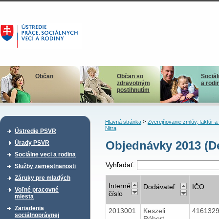
Občan
Občan so
Sociál
zdravotným
a rodi
postihnutím
>
Hlavná stránka
Zverejňovanie zmlúv, faktúr 
Nitra
Ústredie PSVR
Objednávky 2013 (D
Úrady PSVR
Sociálne veci a rodina
Vyhľadať:
Služby zamestnanosti
Záruky pre mladých
Interné
Dodávateľ
IČO
Voľné pracovné
číslo
miesta
Zariadenia
2013001
Keszeli
416132
sociálnoprávnej
Róbert