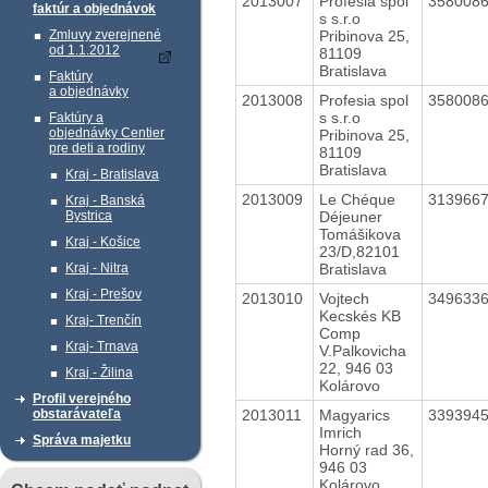
2013007
Profesia spol
358008
faktúr a objednávok
s s.r.o
Pribinova 25,
Zmluvy zverejnené
od 1.1.2012
81109
Bratislava
Faktúry
a objednávky
2013008
Profesia spol
358008
s s.r.o
Faktúry a
objednávky Centier
Pribinova 25,
pre deti a rodiny
81109
Bratislava
Kraj - Bratislava
2013009
Le Chéque
313966
Kraj - Banská
Déjeuner
Bystrica
Tomášikova
Kraj - Košice
23/D,82101
Bratislava
Kraj - Nitra
Kraj - Prešov
2013010
Vojtech
349633
Kecskés KB
Kraj- Trenčín
Comp
Kraj- Trnava
V.Palkovicha
22, 946 03
Kraj - Žilina
Kolárovo
Profil verejného
2013011
Magyarics
339394
obstarávateľa
Imrich
Správa majetku
Horný rad 36,
946 03
Kolárovo