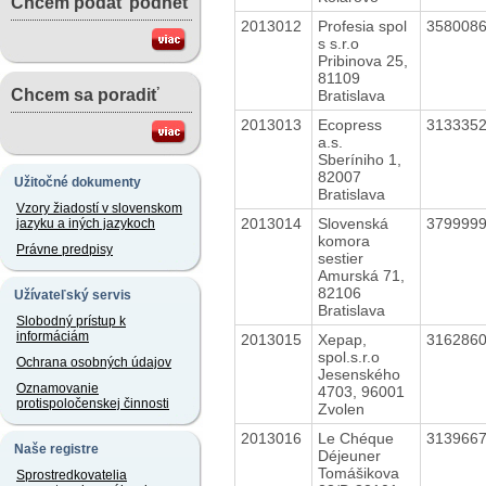
Chcem podať podnet
2013012
Profesia spol
358008
s s.r.o
Pribinova 25,
81109
Chcem sa poradiť
Bratislava
2013013
Ecopress
313335
a.s.
Sberíniho 1,
82007
Užitočné dokumenty
Bratislava
Vzory žiadostí v slovenskom
2013014
Slovenská
379999
jazyku a iných jazykoch
komora
Právne predpisy
sestier
Amurská 71,
82106
Užívateľský servis
Bratislava
Slobodný prístup k
informáciám
2013015
Xepap,
316286
spol.s.r.o
Ochrana osobných údajov
Jesenského
Oznamovanie
4703, 96001
protispoločenskej činnosti
Zvolen
2013016
Le Chéque
313966
Naše registre
Déjeuner
Tomášikova
Sprostredkovatelia