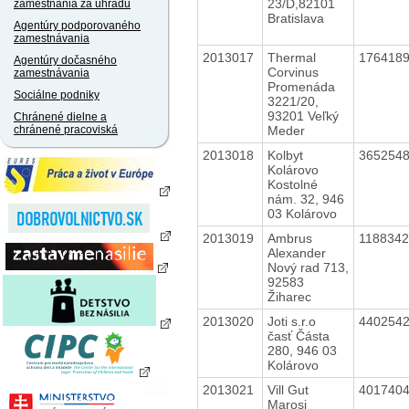
23/D,82101
zamestnania za úhradu
Bratislava
Agentúry podporovaného
zamestnávania
2013017
Thermal
176418
Agentúry dočasného
Corvinus
zamestnávania
Promenáda
Sociálne podniky
3221/20,
93201 Veľký
Chránené dielne a
Meder
chránené pracoviská
2013018
Kolbyt
365254
Kolárovo
Kostolné
nám. 32, 946
03 Kolárovo
2013019
Ambrus
118834
Alexander
Nový rad 713,
92583
Žiharec
2013020
Joti s.r.o
440254
časť Částa
280, 946 03
Kolárovo
2013021
Vill Gut
401740
Marosi