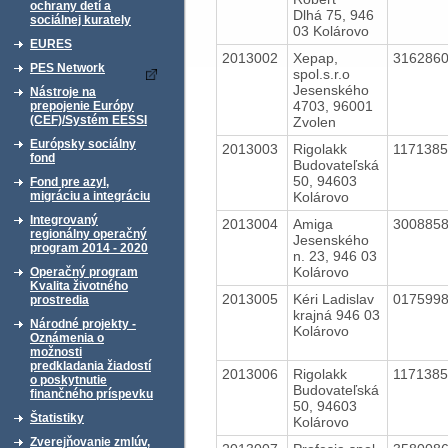
ochrany detí a
Dlhá 75, 946
sociálnej kurately
03 Kolárovo
EURES
2013002
Xepap,
316286
PES Network
spol.s.r.o
Jesenského
Nástroje na
4703, 96001
prepojenie Európy
(CEF)/Systém EESSI
Zvolen
Európsky sociálny
2013003
Rigolakk
117138
fond
Budovateľská
50, 94603
Fond pre azyl,
Kolárovo
migráciu a integráciu
Integrovaný
2013004
Amiga
300885
regionálny operačný
Jesenského
program 2014 - 2020
n. 23, 946 03
Kolárovo
Operačný program
Kvalita životného
2013005
Kéri Ladislav
017599
prostredia
krajná 946 03
Národné projekty -
Kolárovo
Oznámenia o
možnosti
predkladania žiadostí
2013006
Rigolakk
117138
o poskytnutie
Budovateľská
finančného príspevku
50, 94603
Štatistiky
Kolárovo
Zverejňovanie zmlúv,