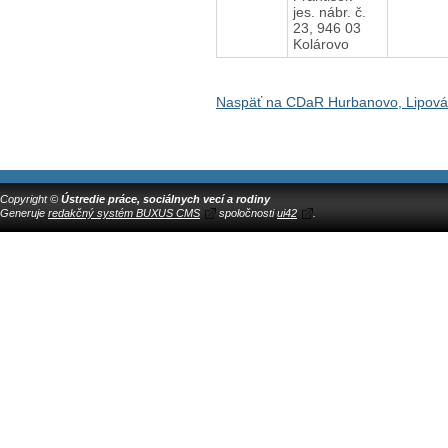
jes. nábr. č.
23, 946 03
Kolárovo
Naspäť na CDaR Hurbanovo, Lipová
Copyright ©
Ústredie práce, sociálnych vecí a rodiny
Generuje
redakčný systém BUXUS CMS
spoločnosti
ui42
.