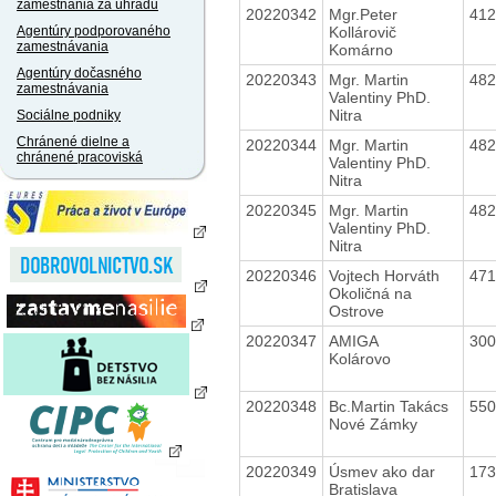
zamestnania za úhradu
20220342
Mgr.Peter
41
Kollárovič
Agentúry podporovaného
zamestnávania
Komárno
Agentúry dočasného
20220343
Mgr. Martin
48
zamestnávania
Valentiny PhD.
Nitra
Sociálne podniky
Chránené dielne a
20220344
Mgr. Martin
48
chránené pracoviská
Valentiny PhD.
Nitra
20220345
Mgr. Martin
48
Valentiny PhD.
Nitra
20220346
Vojtech Horváth
47
Okoličná na
Ostrove
20220347
AMIGA
30
Kolárovo
20220348
Bc.Martin Takács
55
Nové Zámky
20220349
Úsmev ako dar
17
Bratislava