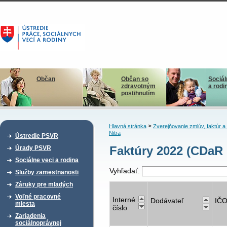
Občan
Občan so
Sociál
zdravotným
a rodi
postihnutím
>
Hlavná stránka
Zverejňovanie zmlúv, faktúr 
Nitra
Ústredie PSVR
Faktúry 2022 (CDaR 
Úrady PSVR
Sociálne veci a rodina
Vyhľadať:
Služby zamestnanosti
Záruky pre mladých
Voľné pracovné
Interné
Dodávateľ
IČ
miesta
číslo
Zariadenia
sociálnoprávnej