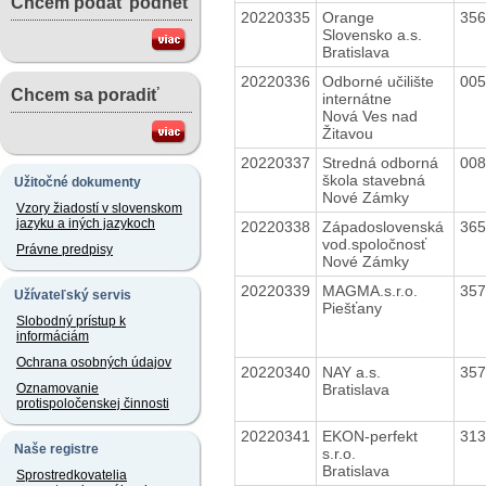
Chcem podať podnet
20220335
Orange
35
Slovensko a.s.
Bratislava
20220336
Odborné učilište
00
Chcem sa poradiť
internátne
Nová Ves nad
Žitavou
20220337
Stredná odborná
00
škola stavebná
Užitočné dokumenty
Nové Zámky
Vzory žiadostí v slovenskom
jazyku a iných jazykoch
20220338
Západoslovenská
36
vod.spoločnosť
Právne predpisy
Nové Zámky
20220339
MAGMA.s.r.o.
35
Užívateľský servis
Piešťany
Slobodný prístup k
informáciám
Ochrana osobných údajov
20220340
NAY a.s.
35
Bratislava
Oznamovanie
protispoločenskej činnosti
20220341
EKON-perfekt
31
Naše registre
s.r.o.
Bratislava
Sprostredkovatelia