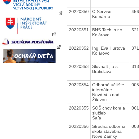
20220350
C-Servise
45
Komárno
20220351
BNS Tech, s.r.o.
52
Kolárovo
20220352
Ing. Eva Hurtová
37
Kolárovo
20220353
Slovnaft , a.s.
31
Bratislava
20220354
Odborné učilište
00
internátne
Nová Ves nad
Žitavou
20220355
SOŠ chov koní a
00
služieb
Šaľa
20220356
Stredná odborná
00
škola stavebná
Nové Zámky