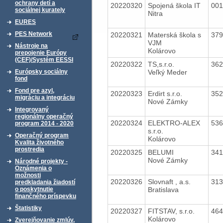
ochrany detí a
20220320
Spojená škola IT
00
sociálnej kurately
Nitra
EURES
PES Network
20220321
Materská škola s
37
VJM
Nástroje na
Kolárovo
prepojenie Európy
(CEF)/Systém EESSI
20220322
TS,s.r.o.
36
Veľký Meder
Európsky sociálny
fond
Fond pre azyl,
20220323
Erdirt s.r.o.
35
migráciu a integráciu
Nové Zámky
Integrovaný
regionálny operačný
20220324
ELEKTRO-ALEX
53
program 2014 - 2020
s.r.o.
Operačný program
Kolárovo
Kvalita životného
prostredia
20220325
BELUMI
34
Nové Zámky
Národné projekty -
Oznámenia o
možnosti
20220326
Slovnaft , a.s.
31
predkladania žiadostí
Bratislava
o poskytnutie
finančného príspevku
Štatistiky
20220327
FITSTAV, s.r.o.
46
Kolárovo
Zverejňovanie zmlúv,