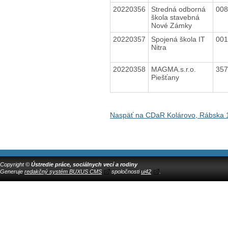
20220356
Stredná odborná
00
škola stavebná
Nové Zámky
20220357
Spojená škola IT
00
Nitra
20220358
MAGMA.s.r.o.
35
Piešťany
Naspäť na CDaR Kolárovo, Rábska 
Copyright ©
Ústredie práce, sociálnych vecí a rodiny
Generuje
redakčný systém BUXUS CMS
spoločnosti
ui42
.