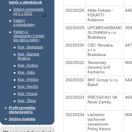
faktúr a objednávok
Zmluvy zverejnené
20220328
Attila Fekete -
44
od 1.1.2012
FEKATTI
Kolárovo
Faktúry
a objednávky
20220329
UPCBROADBAND
35
Faktúry a
SLOVAKIA s.r.o
objednávky Centier
Bratislava
pre deti a rodiny
20220330
CBC Slovakia
44
Kraj - Bratislava
s.r.o.
Bratislava
Kraj - Banská
Bystrica
20220331
Slovenský
00
Kraj - Košice
červený kríž
Komárno
Kraj - Nitra
20220332
BKF Group s.r.o.
54
Kraj - Prešov
Baloň
Kraj- Trenčín
Kraj- Trnava
20220333
PRESSICKO SK
46
Kraj - Žilina
Nové Zámky
Profil verejného
obstarávateľa
20220334
Liečebno
00
výchovné
Správa majetku
sanatórium
Poľný Kesov