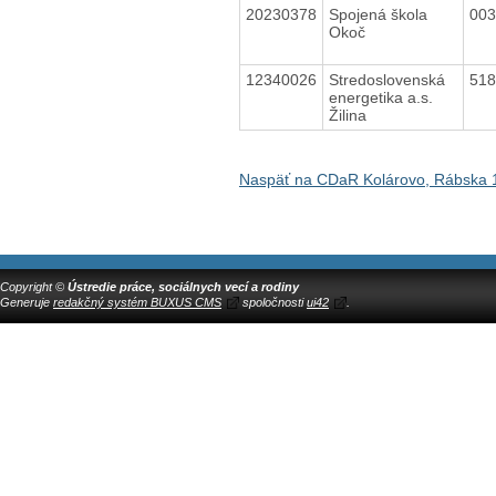
20230378
Spojená škola
00
Okoč
12340026
Stredoslovenská
51
energetika a.s.
Žilina
Naspäť na CDaR Kolárovo, Rábska 
Copyright ©
Ústredie práce, sociálnych vecí a rodiny
Generuje
redakčný systém BUXUS CMS
spoločnosti
ui42
.