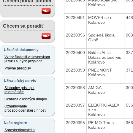
Chcem podať podnet
Kolárovo
20230401
MOVER s.r.o.
44
Kolárovo
Chcem sa poradiť
20230396
Spojená škola
00
Okoč
Užitočné dokumenty
20230400
Balázs Attila -
33
Balázs autoservis
Vzory žiadostí v slovenskom
jazyku a iných jazykoch
Kolárovo
Právne predpisy
20230399
PNEUMONT
37
Kolárovo
Užívateľský servis
20230398
AMIGA
30
Slobodný prístup k
Kolárovo
informáciám
Ochrana osobných údajov
20230397
ELEKTRO-ALEX
53
Oznamovanie
s.r.o.
protispoločenskej činnosti
Kolárovo
20230395
PE-MO Trans
36
Naše registre
Kolárovo
Sprostredkovatelia