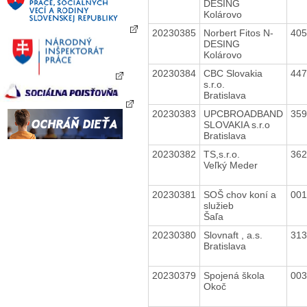
DESING
Kolárovo
20230385
Norbert Fitos N-
40
DESING
Kolárovo
20230384
CBC Slovakia
44
s.r.o.
Bratislava
20230383
UPCBROADBAND
35
SLOVAKIA s.r.o
Bratislava
20230382
TS,s.r.o.
36
Veľký Meder
20230381
SOŠ chov koní a
00
služieb
Šaľa
20230380
Slovnaft , a.s.
31
Bratislava
20230379
Spojená škola
00
Okoč