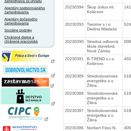
zamestnania za úhradu
20230394
Škop Julius ml.
14
Agentúry podporovaného
Kolárovo
zamestnávania
Agentúry dočasného
zamestnávania
20230393
Tienime s.r.o.
52
Dedina Mládeže
Sociálne podniky
Chránené dielne a
20230390
Stredná odborná
00
chránené pracoviská
škola stavebná
Nové Zámky
20230391
B-TREND s.r.o.
45
Kolárovo
20230389
Stredoslovenská
51
energetika a.s.
Žilina
20230388
Stredoslovenská
51
energetika a.s.
Žilina
20230387
Stredoslovenská
51
energetika a.s.
Žilina
20230386
Norbert Fitos N-
40