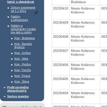
Bratislava
faktúr a objednávok
Zmluvy zverejnené
20230410
Mesto Kolárovo
00
od 1.1.2012
Kolárovo
Faktúry
a objednávky
20230409
Mesto Kolárovo
00
Faktúry a
Kolárovo
objednávky Centier
pre deti a rodiny
20230408
Mesto Kolárovo
00
Kraj - Bratislava
Kolárovo
Kraj - Banská
Bystrica
20230407
Mesto Kolárovo
00
Kraj - Košice
Kolárovo
Kraj - Nitra
20230406
Mesto Kolárovo
00
Kraj - Prešov
Kolárovo
Kraj- Trenčín
Kraj- Trnava
20230405
Mesto Kolárovo
00
Kraj - Žilina
Kolárovo
Profil verejného
obstarávateľa
20230404
Mesto Kolárovo
00
Kolárovo
Správa majetku
20230403
Mesto Kolárovo
00