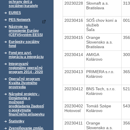
ochrany detí a
20230228
Slovnaft a.s.
31
sociálnej kurately
Bratislava
EURES
PES Network
20230416
SOŠ chov koní a
00
služieb
Nástroje na
Šaľa
prepojenie Európy
(CEF)/Systém EESSI
20230415
Orange
35
Slovensko a.s.
Európsky sociálny
fond
Bratislava
Fond pre azyl,
20230414
AMIGA
30
migráciu a integráciu
Kolárovo
Integrovaný
regionálny operačný
20230413
PRIMERA s.r.o.
36
program 2014 - 2020
Kolárovo
Operačný program
Kvalita životného
prostredia
20230412
BNS Tech, s.r.o.
52
Kolárovo
Národné projekty -
Oznámenia o
možnosti
20230402
Tomáš Szépe
54
predkladania žiadostí
Hotovosť
Kolárovo
o poskytnutie
finančného príspevku
Štatistiky
20230411
Orange
35
Slovensko a.s.
Zverejňovanie zmlúv,