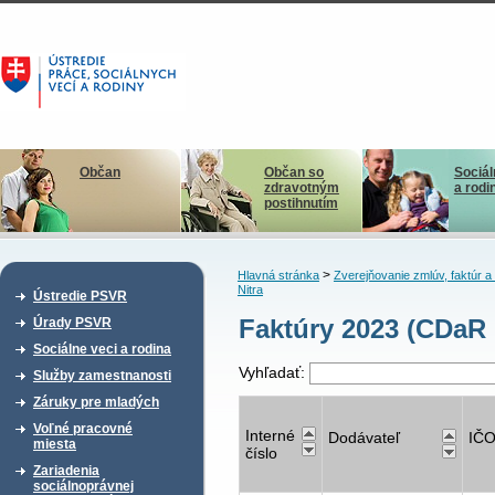
Občan
Občan so
Sociál
zdravotným
a rodi
postihnutím
>
Hlavná stránka
Zverejňovanie zmlúv, faktúr 
Nitra
Ústredie PSVR
Faktúry 2023 (CDaR 
Úrady PSVR
Sociálne veci a rodina
Vyhľadať:
Služby zamestnanosti
Záruky pre mladých
Voľné pracovné
Interné
Dodávateľ
IČ
miesta
číslo
Zariadenia
sociálnoprávnej