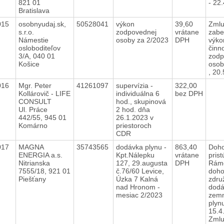
821 01
- 22
Bratislava
015
osobnyudaj.sk,
50528041
výkon
39,60
Zmlu
s.r.o.
zodpovednej
vrátane
zabe
Námestie
osoby za 2/2023
DPH
výko
osloboditeľov
činno
3/A, 040 01
zodp
Košice
osob
, 20
016
Mgr. Peter
41261097
supervízia -
322,00
Kollárovič - LIFE
individuálna 6
bez DPH
CONSULT
hod., skupinová
Ul. Práce
2 hod. dňa
442/55, 945 01
26.1.2023 v
Komárno
priestoroch
CDR
017
MAGNA
35743565
dodávka plynu -
863,40
Doho
ENERGIA a.s.
Kpt.Nálepku
vrátane
prist
Nitrianska
127, 29.augusta
DPH
Rám
7555/18, 921 01
č.76/60 Levice,
doho
Piešťany
Úzka 7 Kalná
zdru
nad Hronom -
dodá
mesiac 2/2023
zem
plyn
15.4
Zmlu