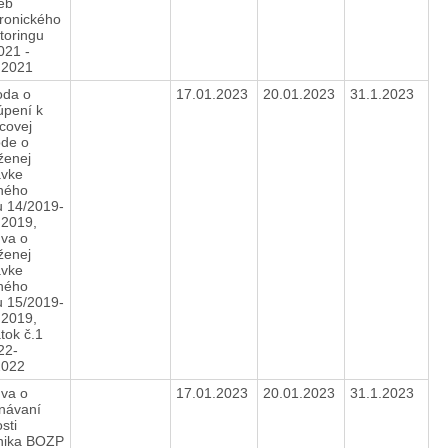
ieb
tronického
toringu
021 -
2.2021
da o
17.01.2023
20.01.2023
31.1.2023
úpení k
covej
de o
ženej
vke
ného
u 14/2019-
.2019,
va o
ženej
vke
ného
u 15/2019-
.2019,
tok č.1
22-
.2022
va o
17.01.2023
20.01.2023
31.1.2023
návaní
sti
nika BOZP