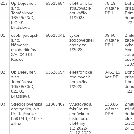
0217
Up Déjeuner,
53528654
elektronické
75,19
Doho
s.r.o.
stravovacie
vrátane
prist
Tomášikova
poukážky
DPH
Rám
16529/23/D,
11/2023
doho
821 01
- 22
Bratislava
001
osobnyudaj.sk,
50528041
výkon
39,60
Zmlu
s.r.o.
zodpovednej
vrátane
zabe
Námestie
osoby za
DPH
výko
osloboditeľov
1/2023
činno
3/A, 040 01
zodp
Košice
osob
, 20
002
Up Déjeuner,
53528654
elektronické
3461,15
Doho
s.r.o.
stravovacie
bez DPH
prist
Tomášikova
poukážky
Rám
16529/23/D,
1/2023
doho
821 01
- 22
Bratislava
003
Stredoslovenská
51865467
vyúčtovacia
133,86
Zmlu
energetika, a.s.
faktúra za
vrátane
zdru
Pri Rajčianke
dodávku a
DPH
dodá
8591/4B, 010 47
distribúciu
elekt
Žilina
elektriny
1/20
1.2.2022-
24.
31.12.2022