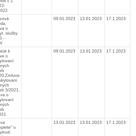
tok č.1
22-
.2022
cová
09.01.2023
13.01.2023
17.1.2023
da,
va o
yt. služby
 -
SV
tok k
09.01.2023
13.01.2023
17.1.2023
ve o
ytovaní
jných
ieb
20,Zmluva
skytovaní
jných
ieb 3/2021,
va o
ytovaní
jných
ieb
2021
uva
13.01.2023
13.01.2023
17.1.2023
plete" o
ytnutí