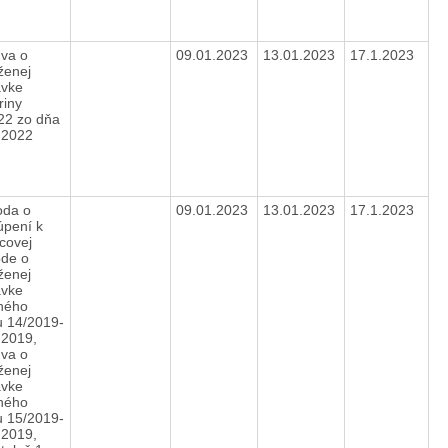
va o
09.01.2023
13.01.2023
17.1.2023
ženej
vke
riny
22 zo dňa
1.2022
da o
09.01.2023
13.01.2023
17.1.2023
úpení k
covej
de o
ženej
vke
ného
u 14/2019-
.2019,
va o
ženej
vke
ného
u 15/2019-
.2019,