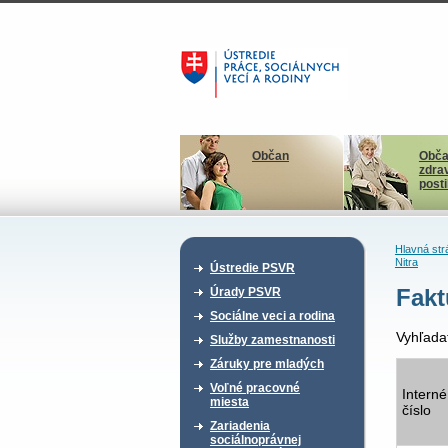
Občan
Obča
zdra
post
Hlavná str
Nitra
Ústredie PSVR
Fakt
Úrady PSVR
Sociálne veci a rodina
Vyhľada
Služby zamestnanosti
Záruky pre mladých
Voľné pracovné
Interné
miesta
číslo
Zariadenia
sociálnoprávnej