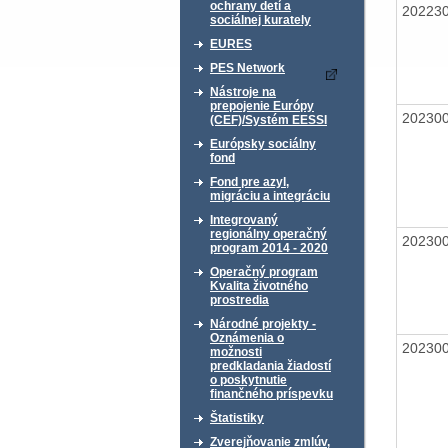
ochrany detí a
20223
sociálnej kurately
EURES
PES Network
Nástroje na
prepojenie Európy
20230
(CEF)/Systém EESSI
Európsky sociálny
fond
Fond pre azyl,
migráciu a integráciu
Integrovaný
regionálny operačný
20230
program 2014 - 2020
Operačný program
Kvalita životného
prostredia
Národné projekty -
Oznámenia o
20230
možnosti
predkladania žiadostí
o poskytnutie
finančného príspevku
Štatistiky
Zverejňovanie zmlúv,