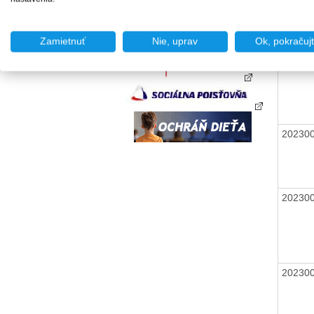
20230
Zamietnuť
Nie, uprav
Ok, pokračuj
20230
20230
20230