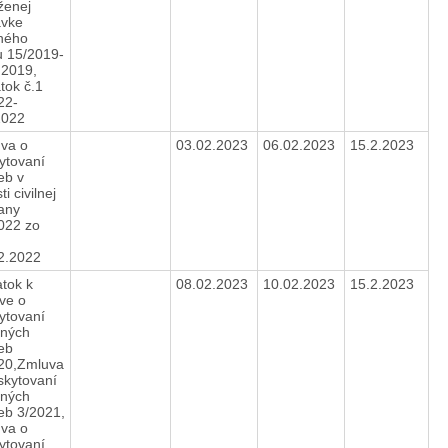
ženej
vke
ného
u 15/2019-
.2019,
tok č.1
22-
.2022
va o
03.02.2023
06.02.2023
15.2.2023
ytovaní
eb v
ti civilnej
any
022 zo
12.2022
tok k
08.02.2023
10.02.2023
15.2.2023
ve o
ytovaní
jných
ieb
20,Zmluva
skytovaní
jných
ieb 3/2021,
va o
ytovaní