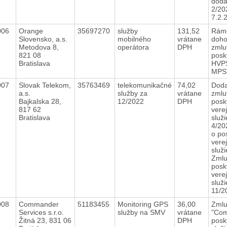
doda
2/20
7.2
006
Orange
35697270
služby
131,52
Rám
Slovensko, a.s.
mobilného
vrátane
doho
Metodova 8,
operátora
DPH
zmlu
821 08
posk
Bratislava
HVPS
MP
007
Slovak Telekom,
35763469
telekomunikačné
74,02
Doda
a.s.
služby za
vrátane
zmlu
Bajkalska 28,
12/2022
DPH
posk
817 62
vere
Bratislava
služ
4/20
o po
vere
služ
Zmlu
posk
vere
služ
11/
008
Commander
51183455
Monitoring GPS
36,00
Zml
Services s.r.o.
služby na SMV
vrátane
"Com
Žitná 23, 831 06
DPH
posk