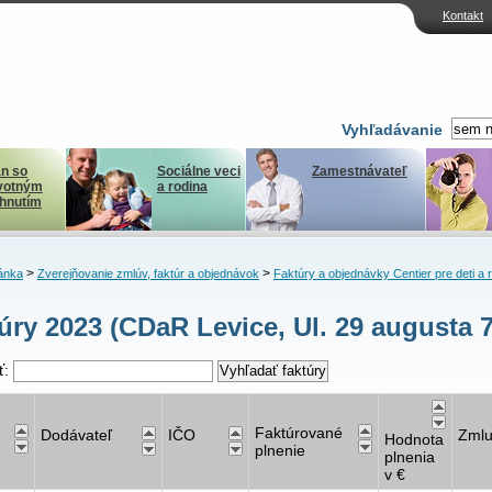
Kontakt
Vyhľadávanie
n so
Sociálne veci
Zamestnávateľ
votným
a rodina
ihnutím
>
>
ánka
Zverejňovanie zmlúv, faktúr a objednávok
Faktúry a objednávky Centier pre deti a 
úry 2023 (CDaR Levice, Ul. 29 augusta 7
ť:
Faktúrované
Dodávateľ
IČO
Zml
Hodnota
plnenie
plnenia
v €