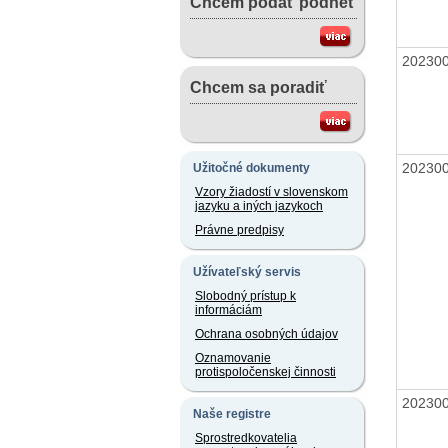
Chcem podať podnet
20230
Chcem sa poradiť
20230
Užitočné dokumenty
Vzory žiadostí v slovenskom
jazyku a iných jazykoch
Právne predpisy
Užívateľský servis
Slobodný prístup k
informáciám
Ochrana osobných údajov
Oznamovanie
protispoločenskej činnosti
20230
Naše registre
Sprostredkovatelia