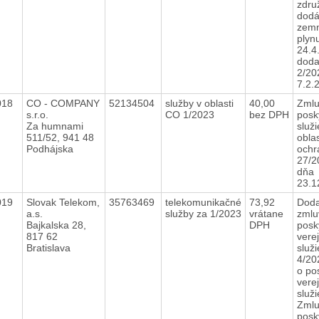
zdru
dodá
zem
plyn
24.4
doda
2/20
7.2
018
CO - COMPANY
52134504
služby v oblasti
40,00
Zmlu
s.r.o.
CO 1/2023
bez DPH
posk
Za humnami
služi
511/52, 941 48
oblas
Podhájska
ochr
27/2
dňa
23.
019
Slovak Telekom,
35763469
telekomunikačné
73,92
Doda
a.s.
služby za 1/2023
vrátane
zmlu
Bajkalska 28,
DPH
posk
817 62
vere
Bratislava
služ
4/20
o po
vere
služ
Zmlu
posk