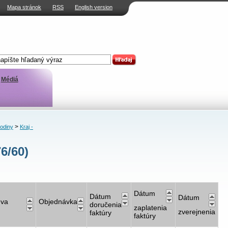
Mapa stránok
RSS
English version
Médiá
>
rodiny
Kraj -
6/60)
Dátum
Dátum
Dátum
uva
Objednávka
doručenia
zaplatenia
zverejnenia
faktúry
faktúry