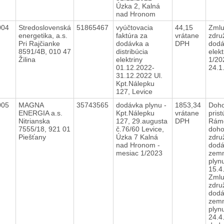
Úzka 2, Kalná
nad Hronom
004
Stredoslovenská
51865467
vyúčtovacia
44,15
Zmlu
energetika, a.s.
faktúra za
vrátane
zdru
Pri Rajčianke
dodávka a
DPH
dodá
8591/4B, 010 47
distribúcia
elekt
Žilina
elektriny
1/20
01.12.2022-
24.
31.12.2022 Ul.
Kpt.Nálepku
127, Levice
005
MAGNA
35743565
dodávka plynu -
1853,34
Doho
ENERGIA a.s.
Kpt.Nálepku
vrátane
prist
Nitrianska
127, 29.augusta
DPH
Rám
7555/18, 921 01
č.76/60 Levice,
doho
Piešťany
Úzka 7 Kalná
zdru
nad Hronom -
dodá
mesiac 1/2023
zem
plyn
15.4
Zmlu
zdru
dodá
zem
plyn
24.4