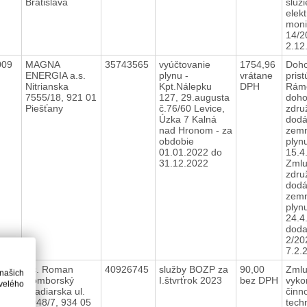
Bratislava
služ
elek
moni
14/2
2.1
009
MAGNA
35743565
vyúčtovanie
1754,96
Doho
ENERGIA a.s.
plynu -
vrátane
prist
Nitrianska
Kpt.Nálepku
DPH
Rám
7555/18, 921 01
127, 29.augusta
doho
Piešťany
č.76/60 Levice,
zdru
Úzka 7 Kalná
dodá
nad Hronom - za
zem
obdobie
plyn
01.01.2022 do
15.4
31.12.2022
Zmlu
zdru
dodá
zem
plyn
24.4
doda
2/20
7.2
010
Bc. Roman
40926745
služby BOZP za
90,00
Zmlu
 našich
Zomborský
I.štvrťrok 2023
bez DPH
vyko
velého
Pradiarska ul.
činno
3048/7, 934 05
tech