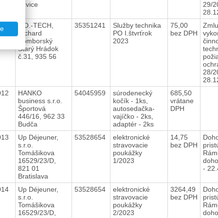
Levice
29/2
28.1
011
P.O.-TECH,
35351241
Služby technika
75,00
Zmlu
te
Richard
PO I.štvrťrok
bez DPH
vyko
Zomborský
2023
činno
Starý Hrádok
tech
č.31, 935 56
poži
ochr
28/2
28.1
012
HANKO
54045959
súrodenecký
685,50
business s.r.o.
kočík - 1ks,
vrátane
Športová
autosedačka-
DPH
446/16, 962 33
vajíčko - 2ks,
Budča
adaptér - 2ks
013
Up Déjeuner,
53528654
elektronické
14,75
Doho
s.r.o.
stravovacie
bez DPH
prist
Tomášikova
poukážky
Rám
16529/23/D,
1/2023
doho
821 01
- 22
Bratislava
014
Up Déjeuner,
53528654
elektronické
3264,49
Doho
s.r.o.
stravovacie
bez DPH
prist
Tomášikova
poukážky
Rám
16529/23/D,
2/2023
doho