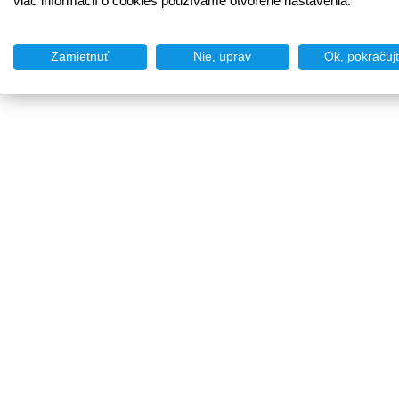
viac informácií o cookies používame otvorené nastavenia.
Zamietnuť
Nie, uprav
Ok, pokračuj