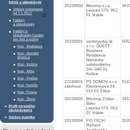
faktúr a objednávok
20220002
Bitcomp s.r.o.
367
Zmluvy zverejnené
Levická 579, 952
od 1.1.2012
01 Vráble
Faktúry
a objednávky
Faktúry a
objednávky Centier
pre deti a rodiny
20220001
osobnyudaj.sk
505
s.r.o. DUETT
Kraj - Bratislava
Business
Kraj - Banská
Residence
Bystrica
Námestie
osloboditeľov
Kraj - Košice
3/A, 040 01
Kraj - Nitra
Košice
Kraj - Prešov
22240001
PS DOMOV s.r.o.
511
Kraj- Trenčín
zálohová
Klemensova 34,
010 01 Žilina
Kraj- Trnava
20220005
Bitcomp-Zoltán
345
Kraj - Žilina
Bako
Profil verejného
Levická 579, 952
obstarávateľa
01 Vráble
Správa majetku
20220004
P.O.TECH
353
Richard
Zomborský