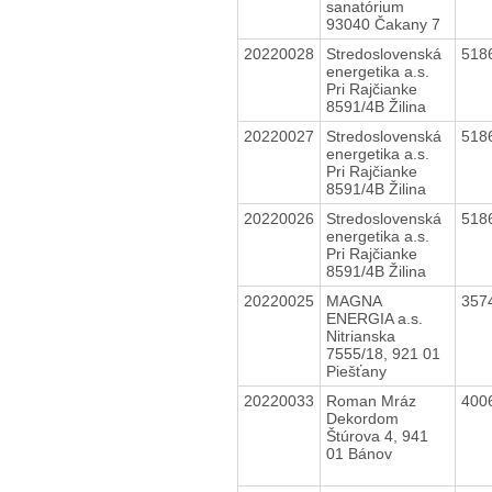
sanatórium
93040 Čakany 7
20220028
Stredoslovenská
518
energetika a.s.
Pri Rajčianke
8591/4B Žilina
20220027
Stredoslovenská
518
energetika a.s.
Pri Rajčianke
8591/4B Žilina
20220026
Stredoslovenská
518
energetika a.s.
Pri Rajčianke
8591/4B Žilina
20220025
MAGNA
357
ENERGIA a.s.
Nitrianska
7555/18, 921 01
Piešťany
20220033
Roman Mráz
400
Dekordom
Štúrova 4, 941
01 Bánov