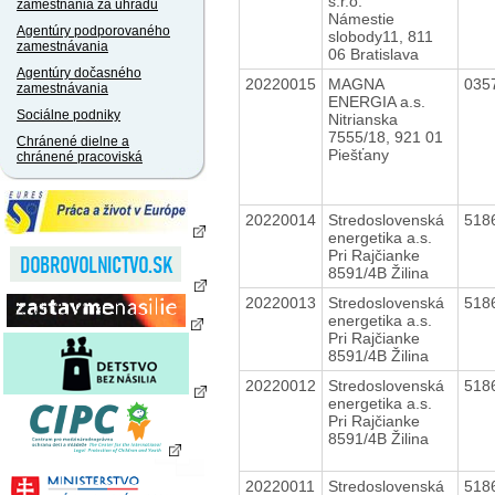
s.r.o.
zamestnania za úhradu
Námestie
Agentúry podporovaného
slobody11, 811
zamestnávania
06 Bratislava
Agentúry dočasného
20220015
MAGNA
035
zamestnávania
ENERGIA a.s.
Sociálne podniky
Nitrianska
7555/18, 921 01
Chránené dielne a
Piešťany
chránené pracoviská
20220014
Stredoslovenská
518
energetika a.s.
Pri Rajčianke
8591/4B Žilina
20220013
Stredoslovenská
518
energetika a.s.
Pri Rajčianke
8591/4B Žilina
20220012
Stredoslovenská
518
energetika a.s.
Pri Rajčianke
8591/4B Žilina
20220011
Stredoslovenská
518