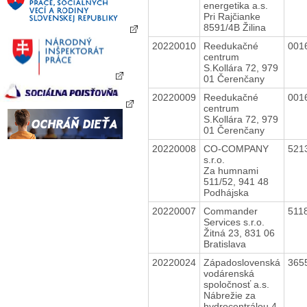
energetika a.s.
Pri Rajčianke
8591/4B Žilina
20220010
Reedukačné
001
centrum
S.Kollára 72, 979
01 Čerenčany
20220009
Reedukačné
001
centrum
S.Kollára 72, 979
01 Čerenčany
20220008
CO-COMPANY
521
s.r.o.
Za humnami
511/52, 941 48
Podhájska
20220007
Commander
511
Services s.r.o.
Žitná 23, 831 06
Bratislava
20220024
Západoslovenská
365
vodárenská
spoločnosť a.s.
Nábrežie za
hydrocentrálou 4,