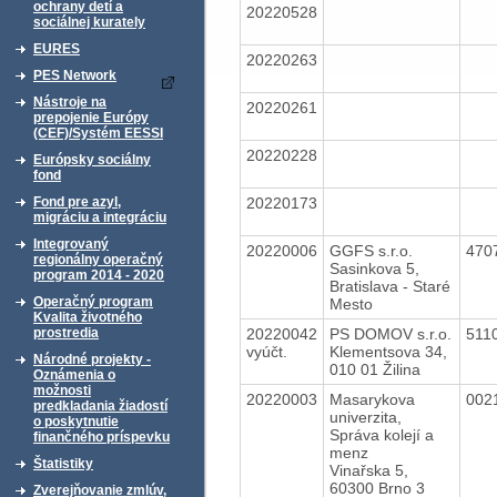
ochrany detí a
20220528
sociálnej kurately
EURES
20220263
PES Network
Nástroje na
20220261
prepojenie Európy
(CEF)/Systém EESSI
20220228
Európsky sociálny
fond
20220173
Fond pre azyl,
migráciu a integráciu
Integrovaný
20220006
GGFS s.r.o.
470
regionálny operačný
Sasinkova 5,
program 2014 - 2020
Bratislava - Staré
Operačný program
Mesto
Kvalita životného
20220042
PS DOMOV s.r.o.
511
prostredia
vyúčt.
Klementsova 34,
Národné projekty -
010 01 Žilina
Oznámenia o
možnosti
20220003
Masarykova
002
predkladania žiadostí
univerzita,
o poskytnutie
Správa kolejí a
finančného príspevku
menz
Štatistiky
Vinařska 5,
60300 Brno 3
Zverejňovanie zmlúv,