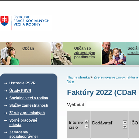
Občan
Občan so
Sociál
zdravotným
a rodi
postihnutím
>
Hlavná stránka
Zverejňovanie zmlúv, faktúr 
Nitra
Ústredie PSVR
Faktúry 2022 (CDaR 
Úrady PSVR
Sociálne veci a rodina
Vyhľadať:
Služby zamestnanosti
Záruky pre mladých
Voľné pracovné
Interné
Dodávateľ
IČO
miesta
číslo
Zariadenia
sociálnoprávnej