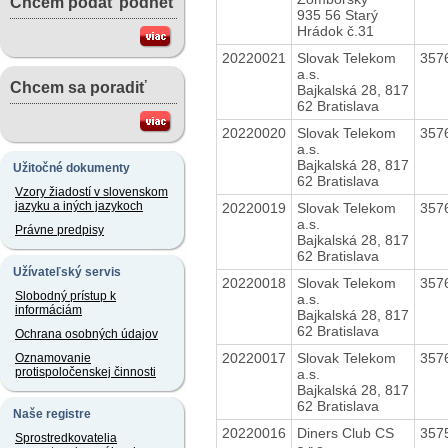
Chcem podať podnet
935 56 Starý
Hrádok č.31
20220021
Slovak Telekom
357
a.s.
Chcem sa poradiť
Bajkalská 28, 817
62 Bratislava
20220020
Slovak Telekom
357
a.s.
Bajkalská 28, 817
Užitočné dokumenty
62 Bratislava
Vzory žiadostí v slovenskom
jazyku a iných jazykoch
20220019
Slovak Telekom
357
a.s.
Právne predpisy
Bajkalská 28, 817
62 Bratislava
Užívateľský servis
20220018
Slovak Telekom
357
Slobodný prístup k
a.s.
informáciám
Bajkalská 28, 817
62 Bratislava
Ochrana osobných údajov
20220017
Slovak Telekom
357
Oznamovanie
protispoločenskej činnosti
a.s.
Bajkalská 28, 817
62 Bratislava
Naše registre
20220016
Diners Club CS
357
Sprostredkovatelia