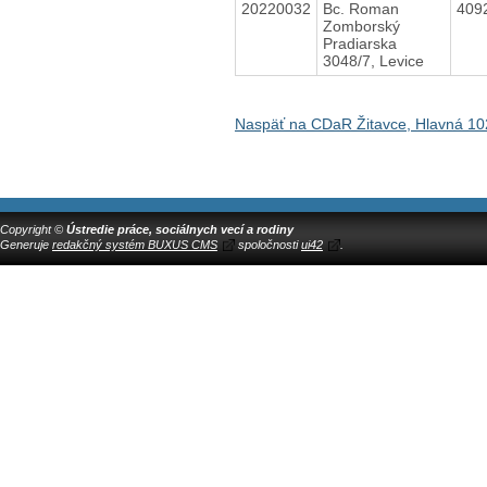
20220032
Bc. Roman
409
Zomborský
Pradiarska
3048/7, Levice
Naspäť na CDaR Žitavce, Hlavná 10
Copyright ©
Ústredie práce, sociálnych vecí a rodiny
Generuje
redakčný systém BUXUS CMS
spoločnosti
ui42
.