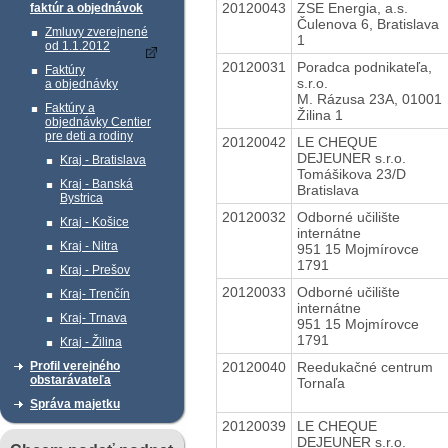
20120043
ZSE Energia, a.s.
faktúr a objednávok
Čulenova 6, Bratislava
Zmluvy zverejnené
1
od 1.1.2012
20120031
Poradca podnikateľa,
Faktúry
s.r.o.
a objednávky
M. Rázusa 23A, 01001
Faktúry a
Žilina 1
objednávky Centier
pre deti a rodiny
20120042
LE CHEQUE
DEJEUNER s.r.o.
Kraj - Bratislava
Tomášikova 23/D
Kraj - Banská
Bratislava
Bystrica
20120032
Odborné učilište
Kraj - Košice
internátne
Kraj - Nitra
951 15 Mojmírovce
1791
Kraj - Prešov
20120033
Odborné učilište
Kraj- Trenčín
internátne
Kraj- Trnava
951 15 Mojmírovce
1791
Kraj - Žilina
20120040
Reedukačné centrum
Profil verejného
obstarávateľa
Tornaľa
Správa majetku
20120039
LE CHEQUE
DEJEUNER s.r.o.