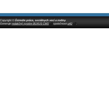
Copyright ©
Ústredie práce, sociálnych vecí a rodiny
Generuje
redakčný systém BUXUS CMS
spoločnosti
ui42
.