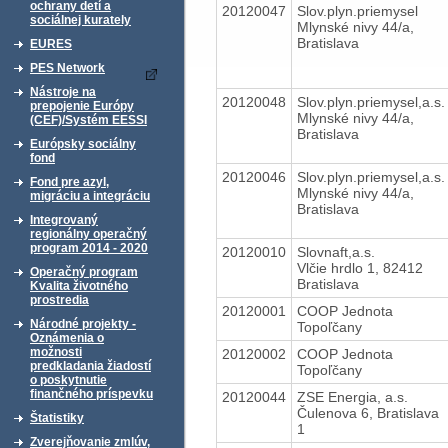
ochrany detí a
20120047
Slov.plyn.priemysel
sociálnej kurately
Mlynské nivy 44/a,
Bratislava
EURES
PES Network
Nástroje na
20120048
Slov.plyn.priemysel,a.s.
prepojenie Európy
Mlynské nivy 44/a,
(CEF)/Systém EESSI
Bratislava
Európsky sociálny
fond
20120046
Slov.plyn.priemysel,a.s.
Fond pre azyl,
Mlynské nivy 44/a,
migráciu a integráciu
Bratislava
Integrovaný
regionálny operačný
program 2014 - 2020
20120010
Slovnaft,a.s.
Vlčie hrdlo 1, 82412
Operačný program
Bratislava
Kvalita životného
prostredia
20120001
COOP Jednota
Národné projekty -
Topoľčany
Oznámenia o
možnosti
20120002
COOP Jednota
predkladania žiadostí
Topoľčany
o poskytnutie
finančného príspevku
20120044
ZSE Energia, a.s.
Čulenova 6, Bratislava
Štatistiky
1
Zverejňovanie zmlúv,