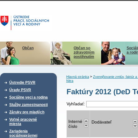
Občan
Občan so
Sociál
zdravotným
a rodi
postihnutím
>
Hlavná stránka
Zverejňovanie zmlúv, faktúr 
Nitra
Ústredie PSVR
Faktúry 2012 (DeD T
Úrady PSVR
Sociálne veci a rodina
Vyhľadať:
Služby zamestnanosti
Záruky pre mladých
Voľné pracovné
Interné
Dodávateľ
miesta
číslo
Zariadenia
sociálnoprávnej