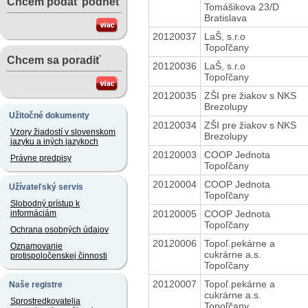
Chcem podať podnet
Tomášikova 23/D
Bratislava
20120037
LaŠ, s.r.o
Topoľčany
Chcem sa poradiť
20120036
LaŠ, s.r.o
Topoľčany
20120035
ZŠI pre žiakov s NKS
Brezolupy
Užitočné dokumenty
20120034
ZŠI pre žiakov s NKS
Vzory žiadostí v slovenskom
Brezolupy
jazyku a iných jazykoch
20120003
COOP Jednota
Právne predpisy
Topoľčany
20120004
COOP Jednota
Užívateľský servis
Topoľčany
Slobodný prístup k
20120005
COOP Jednota
informáciám
Topoľčany
Ochrana osobných údajov
20120006
Topoľ.pekárne a
Oznamovanie
cukrárne a.s.
protispoločenskej činnosti
Topoľčany
20120007
Topoľ.pekárne a
Naše registre
cukrárne a.s.
Sprostredkovatelia
Topoľčany