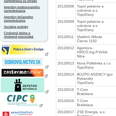
zamestnania za úhradu
20120008
Topoľ.pekárne a
Agentúry podporovaného
cukrárne a.s.
zamestnávania
Topoľčany
Agentúry dočasného
zamestnávania
20120009
Topoľ.pekárne a
cukrárne a.s.
Sociálne podniky
Topoľčany
Chránené dielne a
20120011
Vladimír Mikula
chránené pracoviská
Čierne 1192
20120012
Agentúra -
VIRCO,Ing.P.Viršík
Nitra
20120013
Nova Poliklinika s.r.o.
Topoľčany
20120014
BOZPO AGENCY Igor
Rybanský
Topoľčany
20120015
T-Com
Bratislava
20120016
T-Com
Bratislava
20120017
ZSE Energia, a.s.
Bratislava