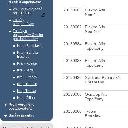
faktúr a objednávok
Zmluvy zverejnené
20130603
Elektro Alfa
od 1.1.2012
Nemčice
Faktúry
a objednávky
20130602
Elektro Alfa
Faktúry a
Nemčice
objednávky Centier
pre deti a rodiny
20130584
Elektro Alfa
Kraj - Bratislava
Topoľčany
Kraj - Banská
Bystrica
20130338
Elektro Alfa
Kraj - Košice
Topoľčany
Kraj - Nitra
20130496
Svetlana Rybanská
Kraj - Prešov
Chrabrany
Kraj- Trenčín
Kraj- Trnava
20130008
Očná optika
Kraj - Žilina
Topoľčany
Profil verejného
obstarávateľa
20130368
T-com
Bratislava
Správa majetku
20130091
SPP