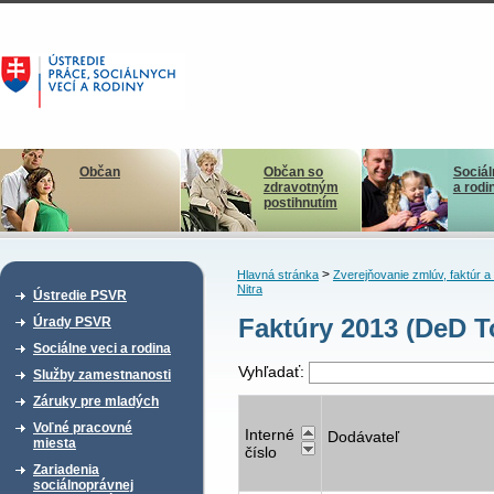
Občan
Občan so
Sociál
zdravotným
a rodi
postihnutím
>
Hlavná stránka
Zverejňovanie zmlúv, faktúr 
Nitra
Ústredie PSVR
Faktúry 2013 (DeD T
Úrady PSVR
Sociálne veci a rodina
Vyhľadať:
Služby zamestnanosti
Záruky pre mladých
Voľné pracovné
Interné
Dodávateľ
miesta
číslo
Zariadenia
sociálnoprávnej