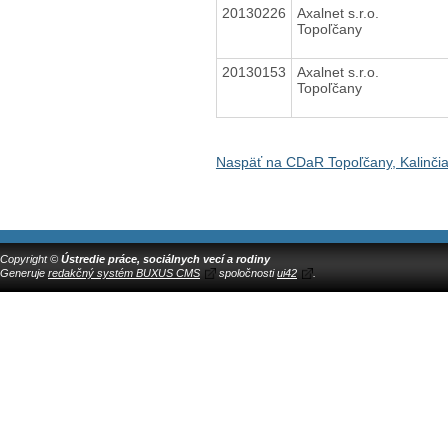
20130226
Axalnet s.r.o.
Topoľčany
20130153
Axalnet s.r.o.
Topoľčany
Naspäť na CDaR Topoľčany, Kalinči
Copyright ©
Ústredie práce, sociálnych vecí a rodiny
Generuje
redakčný systém BUXUS CMS
spoločnosti
ui42
.