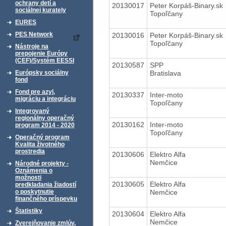
ochrany detí a
20130017
Peter Korpáš-Binary.sk
sociálnej kurately
Topoľčany
EURES
PES Network
20130016
Peter Korpáš-Binary.sk
Topoľčany
Nástroje na
prepojenie Európy
(CEF)/Systém EESSI
20130587
SPP
Bratislava
Európsky sociálny
fond
Fond pre azyl,
20130337
Inter-moto
migráciu a integráciu
Topoľčany
Integrovaný
regionálny operačný
20130162
Inter-moto
program 2014 - 2020
Topoľčany
Operačný program
Kvalita životného
prostredia
20130606
Elektro Alfa
Nemčice
Národné projekty -
Oznámenia o
možnosti
20130605
Elektro Alfa
predkladania žiadostí
Nemčice
o poskytnutie
finančného príspevku
Štatistiky
20130604
Elektro Alfa
Nemčice
Zverejňovanie zmlúv,