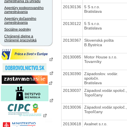
zamestnania za úhradu
20130136
5 S s.r.o.
Agentúry podporovaného
Bratislava
zamestnávania
Agentúry dočasného
zamestnávania
20130122
5 S s.r.o.
Bratislava
Sociálne podniky
Chránené dielne a
20130367
Slovenská pošta
chránené pracoviská
B.Bystrica
20130085
Motor House s.r.o.
Tovarníky
20130390
Západoslov. vodár.
spoločn.
Bratislava
20130037
Západosl.vodár.spoloč.,
Topoľčany
20130036
Západosl.vodár.spoloč.,
Topoľčany
20130618
Axalnet s.r.o.