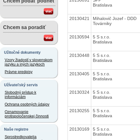
Chcem podať podnet
Bratislava
20130421
Mihalovič Jozef - DDD
Továrniky
Chcem sa poradiť
20130594
5 S s.r.o.
Bratislava
Užitočné dokumenty
20130448
5 S s.r.o.
Bratislava
Vzory žiadostí v slovenskom
jazyku a iných jazykoch
Právne predpisy
20130405
5 S s.r.o.
Bratislava
Užívateľský servis
20130324
5 S s.r.o.
Slobodný prístup k
Bratislava
informáciám
Ochrana osobných údajov
20130255
5 S s.r.o.
Oznamovanie
Bratislava
protispoločenskej činnosti
20130169
5 S s.r.o.
Naše registre
Bratislava
Sprostredkovatelia