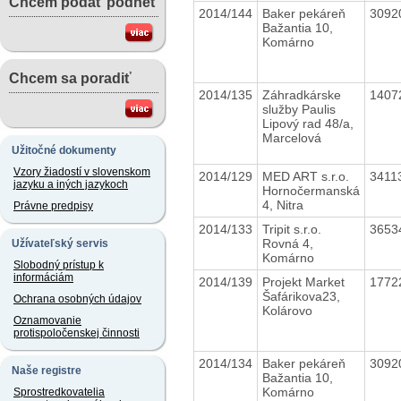
Chcem podať podnet
2014/144
Baker pekáreň
3092
Bažantia 10,
Komárno
Chcem sa poradiť
2014/135
Záhradkárske
1407
služby Paulis
Lipový rad 48/a,
Marcelová
Užitočné dokumenty
Vzory žiadostí v slovenskom
2014/129
MED ART s.r.o.
3411
jazyku a iných jazykoch
Hornočermanská
4, Nitra
Právne predpisy
2014/133
Tripit s.r.o.
3653
Rovná 4,
Užívateľský servis
Komárno
Slobodný prístup k
informáciám
2014/139
Projekt Market
1772
Šafárikova23,
Ochrana osobných údajov
Kolárovo
Oznamovanie
protispoločenskej činnosti
2014/134
Baker pekáreň
3092
Naše registre
Bažantia 10,
Komárno
Sprostredkovatelia