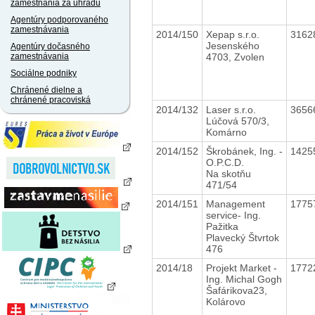
zamestnania za úhradu
Agentúry podporovaného
zamestnávania
2014/150
Xepap s.r.o.
3162
Jesenského
Agentúry dočasného
4703, Zvolen
zamestnávania
Sociálne podniky
Chránené dielne a
chránené pracoviská
2014/132
Laser s.r.o.
3656
Lúčová 570/3,
Komárno
2014/152
Škrobánek, Ing. -
1425
O.P.C.D.
Na skotňu
471/54
2014/151
Management
1775
service- Ing.
Pažitka
Plavecký Štvrtok
476
2014/18
Projekt Market -
1772
Ing. Michal Gogh
Šafárikova23,
Kolárovo