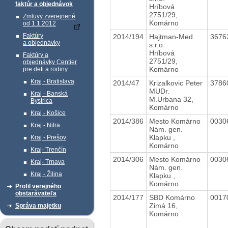
faktúr a objednávok
Hríbová
2751/29,
Zmluvy zverejnené
Komárno
od 1.1.2012
Faktúry
2014/194
Hajtman-Med
3676
a objednávky
s.r.o.
Hríbová
Faktúry a
2751/29,
objednávky Centier
Komárno
pre deti a rodiny
Kraj - Bratislava
2014/47
Krizalkovic Peter
3786
MUDr.
Kraj - Banská
M.Urbana 32,
Bystrica
Komárno
Kraj - Košice
2014/386
Mesto Komárno
0030
Kraj - Nitra
Nám. gen.
Klapku ,
Kraj - Prešov
Komárno
Kraj- Trenčín
2014/306
Mesto Komárno
0030
Kraj- Trnava
Nám. gen.
Kraj - Žilina
Klapku ,
Komárno
Profil verejného
obstarávateľa
2014/177
SBD Komárno
0017
Zimá 16,
Správa majetku
Komárno