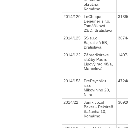
okružná,
Komárno
2014/120
LeCheque
3139
Dejeuner s.r.o.
Tomášiková
23/D, Bratislava
2014/125
5S s.r.o.
3674
Bajkalská 5B,
Bratislava
2014/122
Záhradkárske
1407
služby Paulis
Lipový rad 48/a,
Marcelová
2014/153
PrePsychiku
4724
s.r.o.
Mikovíniho 20,
Nitra
2014/22
Janík Jozef
3092
Baker - Pekáreň
Bažantia 10,
Komárno