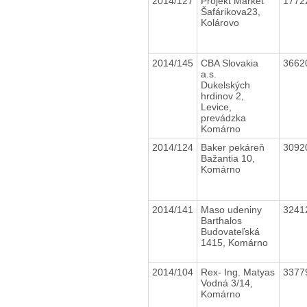
2014/127
Projekt Market
1772
Šafárikova23,
Kolárovo
2014/145
CBA Slovakia
3662
a.s.
Dukelských
hrdinov 2,
Levice,
prevádzka
Komárno
2014/124
Baker pekáreň
3092
Bažantia 10,
Komárno
2014/141
Maso udeniny
3241
Barthalos
Budovateľská
1415, Komárno
2014/104
Rex- Ing. Matyas
3377
Vodná 3/14,
Komárno