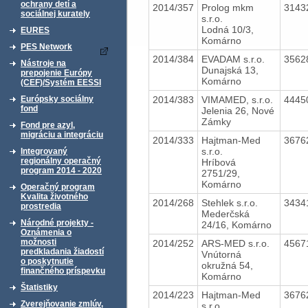
ochrany detí a
2014/357
Prolog mkm
3143
sociálnej kurately
s.r.o.
Lodná 10/3,
EURES
Komárno
PES Network
2014/384
EVADAM s.r.o.
3562
Nástroje na
Dunajská 13,
prepojenie Európy
Komárno
(CEF)/Systém EESSI
2014/383
VIMAMED, s.r.o.
4445
Európsky sociálny
fond
Jelenia 26, Nové
Zámky
Fond pre azyl,
migráciu a integráciu
2014/333
Hajtman-Med
3676
s.r.o.
Integrovaný
regionálny operačný
Hríbová
program 2014 - 2020
2751/29,
Komárno
Operačný program
Kvalita životného
2014/268
Stehlek s.r.o.
3434
prostredia
Mederčská
Národné projekty -
24/16, Komárno
Oznámenia o
možnosti
2014/252
ARS-MED s.r.o.
4567
predkladania žiadostí
Vnútorná
o poskytnutie
okružná 54,
finančného príspevku
Komárno
Štatistiky
2014/223
Hajtman-Med
3676
Zverejňovanie zmlúv,
s.r.o.