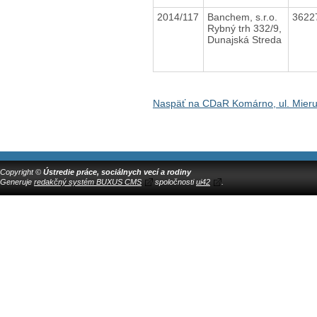
2014/117
Banchem, s.r.o.
3622
Rybný trh 332/9,
Dunajská Streda
Naspäť na CDaR Komárno, ul. Mieru
Copyright ©
Ústredie práce, sociálnych vecí a rodiny
Generuje
redakčný systém BUXUS CMS
spoločnosti
ui42
.