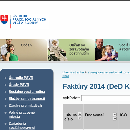
Občan
Občan so
Sociál
zdravotným
a rodi
postihnutím
>
Hlavná stránka
Zverejňovanie zmlúv, faktúr 
Nitra
Ústredie PSVR
Faktúry 2014 (DeD K
Úrady PSVR
Sociálne veci a rodina
Vyhľadať:
Služby zamestnanosti
Záruky pre mladých
Voľné pracovné
Interné
Dodávateľ
IČO
miesta
číslo
Zariadenia
sociálnoprávnej