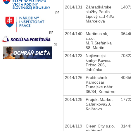
2014/131
Záhradkárske
1407
služby Paulis
Lipový rad 48/a,
Marcelová
2014/140
Martinus.sk,
3644
s.r.o.
M.R.Štefánika
58, Martin
2014/123
Nejlevnejsi
7032
knihy- Kavina
Pržno 206,
Jablúnka
2014/126
Profitechnik
4085
Kamocsai
Dunajské nábr.
36/34, Komárno
2014/128
Projekt Market
1772
Šafárikova23,
Kolárovo
2014/119
Clean City s.r.o.
3144
Vnútorná