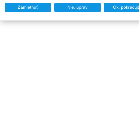
Zamietnuť
Nie, uprav
Ok, pokračuj