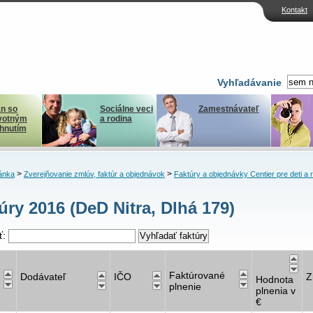
Kontakt
Vyhľadávanie
n so
Sociálne veci
Zamestnávateľ
votným
a rodina
ihnutím
>
>
ánka
Zverejňovanie zmlúv, faktúr a objednávok
Faktúry a objednávky Centier pre deti a 
úry 2016 (DeD Nitra, Dlhá 179)
ť:
Faktúrované
Dodávateľ
IČO
Z
Hodnota
plnenie
plnenia v
€