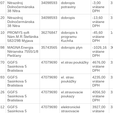
207
Nitrazdroj
34098593
dobropis
-3,00
3
Dolnočermánska
potraviny
vrátane
38 NItra
DPH
120
Nitrazdroj
34098593
dobropis
-13,60
3
Dolnočermánska
vrátane
38 Nitra
DPH
410
PROMYS soft
36276847
dobropis k
-45,60
1
Nám.M.R.Štefánika
programu
vrátane
582/29B Myjava
Kuchňa
DPH
398
MAGNA Energia
35743565
dobropis plyn
-1026,16
3
Nitrianska 7555/1/8
vrátane
Piešťany
DPH
270
GGFS
47079690
el.strav.poukážky
4676,00
3
Sasinkova 5
vrátane
Bratislava
DPH
393
GGFS
47079690
el. strav.
4235,00
3
Sasinkova 5
poukážky
vrátane
Bratislava
DPH
426
GGFS
47079690
el.stravovacie
4056,50
3
Sasinkova 5
poukazy
vrátane
Bratislava
DPH
312
GGFS
47079690
elektronické
3927,00
3
Sasinkova 5
stravovacie
vrátane