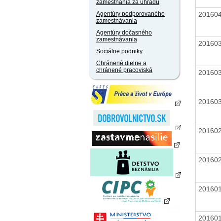
zamestnania za úhradu
20160
Agentúry podporovaného
zamestnávania
Agentúry dočasného
zamestnávania
20160
Sociálne podniky
Chránené dielne a
chránené pracoviská
20160
20160
20160
20160
20160
20160