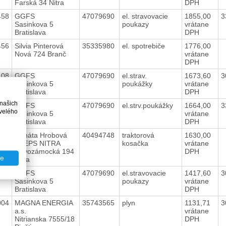
Farská 34 Nitra
DPH
458
GGFS
47079690
el. stravovacie
1855,00
3
Sasinkova 5
poukazy
vrátane
Bratislava
DPH
456
Silvia Pinterová
35335980
el. spotrebiče
1776,00
Nová 724 Branč
vrátane
DPH
108
GGFS
47079690
el.strav.
1673,60
3
Sasinkova 5
poukážky
vrátane
Bratislava
DPH
 našich
209
GGFS
47079690
el.strv.poukážky
1664,00
3
velého
Sasinkova 5
vrátane
Bratislava
DPH
338
Renáta Hrobová
40494748
traktorová
1630,00
STEPS NITRA
kosačka
vrátane
Novozámocká 194
DPH
te
Nitra
058
GGFS
47079690
el.stravovacie
1417,60
3
Sasinkova 5
poukazy
vrátane
Bratislava
DPH
004
MAGNA ENERGIA
35743565
plyn
1131,71
3
a.s.
vrátane
Nitrianska 7555/18
DPH