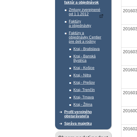
faktúr a objednávok
Zmluvy zverejnené
20160
od 1.1.2012
Faktúry
a objednávky
20160
Faktúry a
objednávky Centier
pre deti a rodiny
Kraj - Bratislava
20160
Kraj - Banská
Bystrica
Kraj - Košice
20160
Kraj - Nitra
Kraj - Prešov
Kraj- Trenčín
20160
Kraj- Trnava
Kraj - Žilina
20160
Profil verejného
obstarávateľa
Správa majetku
20160