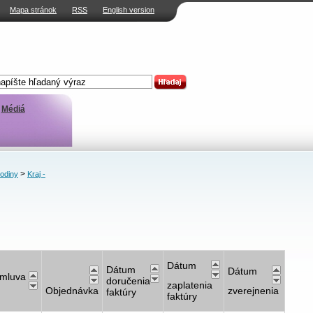
Mapa stránok
RSS
English version
Médiá
>
rodiny
Kraj -
Dátum
Dátum
Dátum
mluva
doručenia
zaplatenia
Objednávka
zverejnenia
faktúry
faktúry