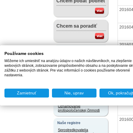
Chcem podať podnet
20160
Chcem sa poradiť
20160
20160
Užitočné dokumenty
Používame cookies
Vzory žiadostí v slovenskom
Môžeme ich umiestniť na analýzu údajov o našich návštevníkoch, na zlepšenie
jazyku a iných jazykoch
20160
webových stránok, zobrazovanie prispôsobeného obsahu a na poskytovanie sk
Právne predpisy
zážitku z webových stránok. Pre viac informácií o cookies používame otvorené
nastavenia.
20160
Užívateľský servis
Slobodný prístup k
informáciám
Zamietnuť
Nie, uprav
Ok, pokračuj
Ochrana osobných údajov
20160
Oznamovanie
protispoločenskej činnosti
20160
Naše registre
Sprostredkovatelia