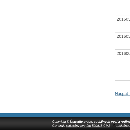
20160
20160
20160
Naspäť 
Copyright ©
Ústredie práce, sociálnych vecí a rodin
Generuje
redakčný systém BUXUS CMS
spoločnos