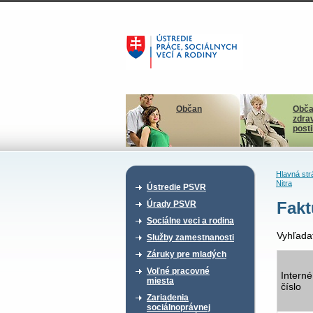
Občan
Obča
zdra
post
Hlavná str
Nitra
Ústredie PSVR
Fakt
Úrady PSVR
Sociálne veci a rodina
Vyhľada
Služby zamestnanosti
Záruky pre mladých
Voľné pracovné
Interné
miesta
číslo
Zariadenia
sociálnoprávnej