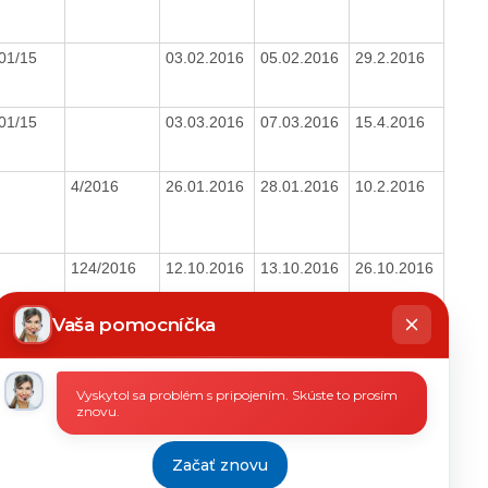
01/15
03.02.2016
05.02.2016
29.2.2016
01/15
03.03.2016
07.03.2016
15.4.2016
4/2016
26.01.2016
28.01.2016
10.2.2016
124/2016
12.10.2016
13.10.2016
26.10.2016
hatbot
íše
Vaša pomocníčka
6/2016
16.01.2016
21.01.2016
10.2.2016
Vyskytol sa problém s pripojením. Skúste to prosím
97/15
14/2016
31.01.2016
03.02.2016
29.2.2016
znovu.
Začať znovu
92/2016
25.07.2016
29.07.2016
8.8.2016