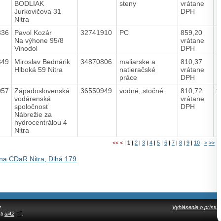
BODLIAK
steny
vrátane
Jurkovičova 31
DPH
Nitra
336
Pavol Kozár
32741910
PC
859,20
Na výhone 95/8
vrátane
Vinodol
DPH
349
Miroslav Bednárik
34870806
maliarske a
810,37
Hlboká 59 Nitra
natieračské
vrátane
práce
DPH
057
Západoslovenská
36550949
vodné, stočné
810,72
1
vodárenská
vrátane
spoločnosť
DPH
Nábrežie za
hydrocentrálou 4
Nitra
<<
<
|
1
|
2
|
3
|
4
|
5
|
6
|
7
|
8
|
9
|
10
|
>
>>
na CDaR Nitra, Dlhá 179
y
Vyhlásenie o prístup
ti
ui42
.