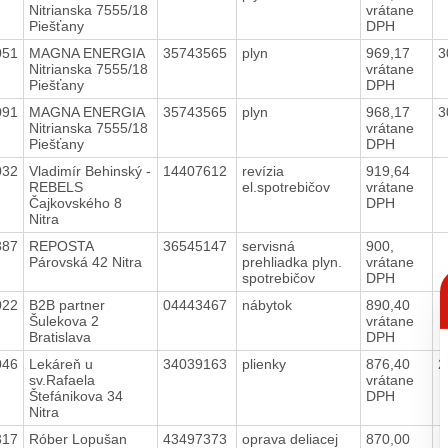
Nitrianska 7555/18
vrátane
Piešťany
DPH
051
MAGNA ENERGIA
35743565
plyn
969,17
3
Nitrianska 7555/18
vrátane
Piešťany
DPH
091
MAGNA ENERGIA
35743565
plyn
968,17
3
Nitrianska 7555/18
vrátane
Piešťany
DPH
032
Vladimír Behinský -
14407612
revízia
919,64
REBELS
el.spotrebičov
vrátane
Čajkovského 8
DPH
Nitra
387
REPOSTA
36545147
servisná
900,
Párovská 42 Nitra
prehliadka plyn.
vrátane
C
spotrebičov
DPH
p
022
B2B partner
04443467
nábytok
890,40
Šulekova 2
vrátane
Bratislava
DPH
046
Lekáreň u
34039163
plienky
876,40
2
sv.Rafaela
vrátane
Štefánikova 34
DPH
Nitra
317
Róber Lopušan
43497373
oprava deliacej
870,00