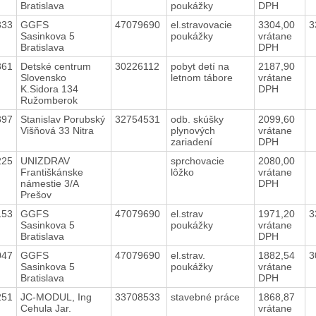
Bratislava
poukážky
DPH
333
GGFS
47079690
el.stravovacie
3304,00
3
Sasinkova 5
poukážky
vrátane
Bratislava
DPH
361
Detské centrum
30226112
pobyt detí na
2187,90
Slovensko
letnom tábore
vrátane
K.Sidora 134
DPH
Ružomberok
397
Stanislav Porubský
32754531
odb. skúšky
2099,60
Višňová 33 Nitra
plynových
vrátane
zariadení
DPH
225
UNIZDRAV
sprchovacie
2080,00
Františkánske
lôžko
vrátane
námestie 3/A
DPH
Prešov
153
GGFS
47079690
el.strav
1971,20
3
Sasinkova 5
poukážky
vrátane
Bratislava
DPH
047
GGFS
47079690
el.strav.
1882,54
3
Sasinkova 5
poukážky
vrátane
Bratislava
DPH
251
JC-MODUL, Ing
33708533
stavebné práce
1868,87
Cehula Jar.
vrátane