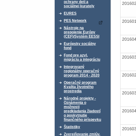
ochrany detí a
20160
sociálnej kurately
EURES
PES Network
20160
Nástroje na
prepojenie Európy
(CEF)/Systém EESSI
20160
Európsky sociálny
fond
Fond pre azyl,
20160
migráciu a integráciu
Integrovaný
regionálny operačný
20160
program 2014 - 2020
Operačný program
Kvalita životného
prostredia
20160
Národné projekty -
Oznámenia o
možnosti
20160
predkladania žiadostí
o poskytnutie
finančného príspevku
Štatistiky
20160
Zverejňovanie zmlúv,