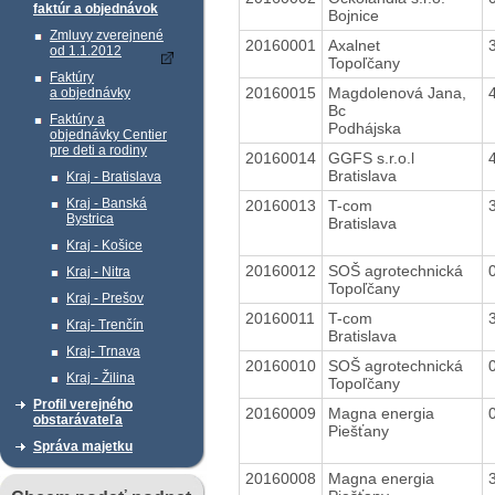
faktúr a objednávok
Bojnice
Zmluvy zverejnené
20160001
Axalnet
od 1.1.2012
Topoľčany
Faktúry
20160015
Magdolenová Jana,
a objednávky
Bc
Faktúry a
Podhájska
objednávky Centier
pre deti a rodiny
20160014
GGFS s.r.o.l
Bratislava
Kraj - Bratislava
Kraj - Banská
20160013
T-com
Bystrica
Bratislava
Kraj - Košice
20160012
SOŠ agrotechnická
Kraj - Nitra
Topoľčany
Kraj - Prešov
20160011
T-com
Kraj- Trenčín
Bratislava
Kraj- Trnava
20160010
SOŠ agrotechnická
Kraj - Žilina
Topoľčany
Profil verejného
20160009
Magna energia
obstarávateľa
Piešťany
Správa majetku
20160008
Magna energia