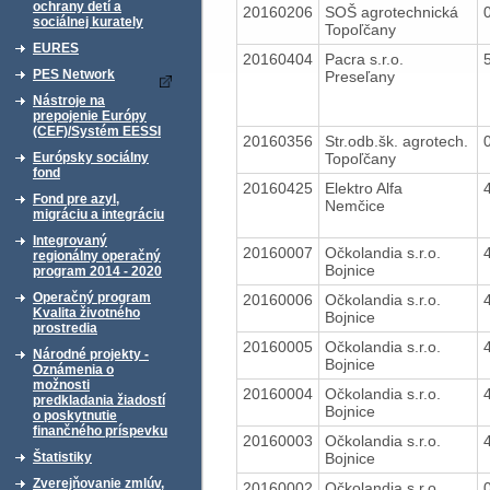
ochrany detí a
20160206
SOŠ agrotechnická
sociálnej kurately
Topoľčany
EURES
20160404
Pacra s.r.o.
PES Network
Preseľany
Nástroje na
prepojenie Európy
(CEF)/Systém EESSI
20160356
Str.odb.šk. agrotech.
Topoľčany
Európsky sociálny
fond
20160425
Elektro Alfa
Fond pre azyl,
Nemčice
migráciu a integráciu
Integrovaný
20160007
Očkolandia s.r.o.
regionálny operačný
Bojnice
program 2014 - 2020
Operačný program
20160006
Očkolandia s.r.o.
Kvalita životného
Bojnice
prostredia
20160005
Očkolandia s.r.o.
Národné projekty -
Bojnice
Oznámenia o
možnosti
20160004
Očkolandia s.r.o.
predkladania žiadostí
Bojnice
o poskytnutie
finančného príspevku
20160003
Očkolandia s.r.o.
Bojnice
Štatistiky
Zverejňovanie zmlúv,
20160002
Očkolandia s.r.o.