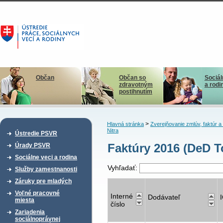
Občan
Občan so
Sociál
zdravotným
a rodi
postihnutím
>
Hlavná stránka
Zverejňovanie zmlúv, faktúr 
Nitra
Ústredie PSVR
Faktúry 2016 (DeD T
Úrady PSVR
Sociálne veci a rodina
Vyhľadať:
Služby zamestnanosti
Záruky pre mladých
Voľné pracovné
Interné
Dodávateľ
miesta
číslo
Zariadenia
sociálnoprávnej