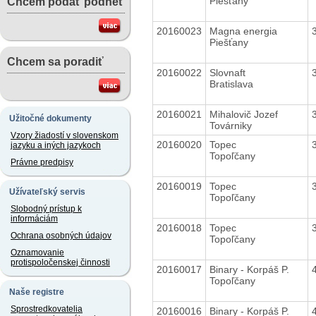
Piešťany
Chcem podať podnet
20160023
Magna energia
Piešťany
Chcem sa poradiť
20160022
Slovnaft
Bratislava
20160021
Mihalovič Jozef
Užitočné dokumenty
Továrniky
Vzory žiadostí v slovenskom
20160020
Topec
jazyku a iných jazykoch
Topoľčany
Právne predpisy
20160019
Topec
Užívateľský servis
Topoľčany
Slobodný prístup k
informáciám
20160018
Topec
Ochrana osobných údajov
Topoľčany
Oznamovanie
protispoločenskej činnosti
20160017
Binary - Korpáš P.
Topoľčany
Naše registre
Sprostredkovatelia
20160016
Binary - Korpáš P.