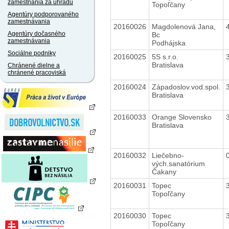
zamestnania za úhradu
Topoľčany
Agentúry podporovaného
zamestnávania
20160026
Magdolenová Jana,
Agentúry dočasného
Bc
zamestnávania
Podhájska
Sociálne podniky
20160025
5S s.r.o.
Bratislava
Chránené dielne a
chránené pracoviská
20160024
Západoslov.vod.spol.
Bratislava
20160033
Orange Slovensko
Bratislava
20160032
Liečebno-
vých.sanatórium
Čakany
20160031
Topec
Topoľčany
20160030
Topec
Topoľčany