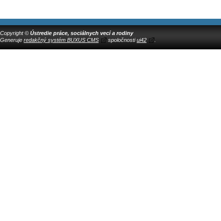
Copyright ©
Ústredie práce, sociálnych vecí a rodiny
Generuje
redakčný systém BUXUS CMS
spoločnosti
ui42
.