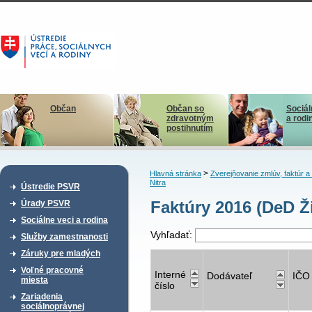
Občan
Občan so
Sociál
zdravotným
a rodi
postihnutím
>
Hlavná stránka
Zverejňovanie zmlúv, faktúr 
Nitra
Ústredie PSVR
Faktúry 2016 (DeD Ž
Úrady PSVR
Sociálne veci a rodina
Vyhľadať:
Služby zamestnanosti
Záruky pre mladých
Voľné pracovné
Interné
Dodávateľ
IČO
miesta
číslo
Zariadenia
sociálnoprávnej