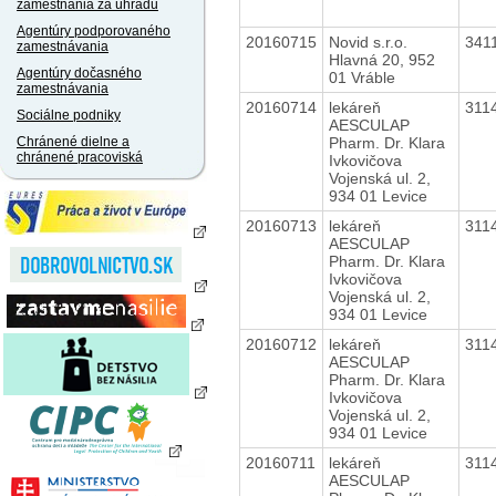
zamestnania za úhradu
Agentúry podporovaného
20160715
Novid s.r.o.
341
zamestnávania
Hlavná 20, 952
Agentúry dočasného
01 Vráble
zamestnávania
20160714
lekáreň
311
Sociálne podniky
AESCULAP
Pharm. Dr. Klara
Chránené dielne a
chránené pracoviská
Ivkovičova
Vojenská ul. 2,
934 01 Levice
20160713
lekáreň
311
AESCULAP
Pharm. Dr. Klara
Ivkovičova
Vojenská ul. 2,
934 01 Levice
20160712
lekáreň
311
AESCULAP
Pharm. Dr. Klara
Ivkovičova
Vojenská ul. 2,
934 01 Levice
20160711
lekáreň
311
AESCULAP