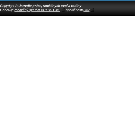
Copyright ©
Ústredie práce, sociálnych vecí a rodiny
Generuje
redakčný systém BUXUS CMS
spoločnosti
ui42
.