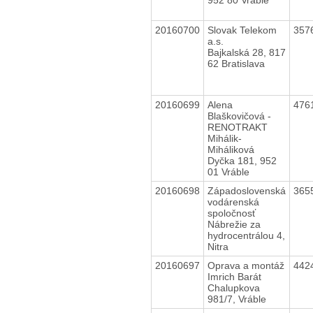
20160700
Slovak Telekom
357
a.s.
Bajkalská 28, 817
62 Bratislava
20160699
Alena
476
Blaškovičová -
RENOTRAKT
Mihálik-
Miháliková
Dyčka 181, 952
01 Vráble
20160698
Západoslovenská
365
vodárenská
spoločnosť
Nábrežie za
hydrocentrálou 4,
Nitra
20160697
Oprava a montáž
442
Imrich Barát
Chalupkova
981/7, Vráble