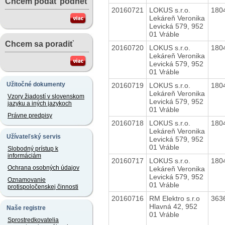
Chcem podať podnet
20160721
LOKUS s.r.o.
180
Lekáreň Veronika
Levická 579, 952
01 Vráble
Chcem sa poradiť
20160720
LOKUS s.r.o.
180
Lekáreň Veronika
Levická 579, 952
01 Vráble
Užitočné dokumenty
20160719
LOKUS s.r.o.
180
Lekáreň Veronika
Vzory žiadostí v slovenskom
Levická 579, 952
jazyku a iných jazykoch
01 Vráble
Právne predpisy
20160718
LOKUS s.r.o.
180
Lekáreň Veronika
Užívateľský servis
Levická 579, 952
01 Vráble
Slobodný prístup k
informáciám
20160717
LOKUS s.r.o.
180
Ochrana osobných údajov
Lekáreň Veronika
Levická 579, 952
Oznamovanie
01 Vráble
protispoločenskej činnosti
20160716
RM Elektro s.r.o
363
Hlavná 42, 952
Naše registre
01 Vráble
Sprostredkovatelia