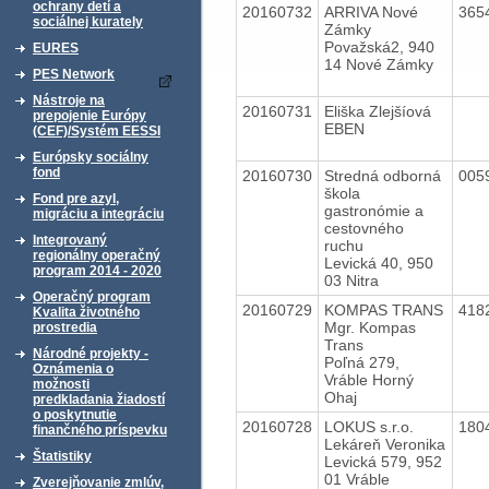
ochrany detí a
20160732
ARRIVA Nové
365
sociálnej kurately
Zámky
Považská2, 940
EURES
14 Nové Zámky
PES Network
Nástroje na
20160731
Eliška Zlejšíová
prepojenie Európy
EBEN
(CEF)/Systém EESSI
Európsky sociálny
fond
20160730
Stredná odborná
005
škola
Fond pre azyl,
gastronómie a
migráciu a integráciu
cestovného
Integrovaný
ruchu
regionálny operačný
Levická 40, 950
program 2014 - 2020
03 Nitra
Operačný program
20160729
KOMPAS TRANS
418
Kvalita životného
Mgr. Kompas
prostredia
Trans
Národné projekty -
Poľná 279,
Oznámenia o
Vráble Horný
možnosti
Ohaj
predkladania žiadostí
o poskytnutie
20160728
LOKUS s.r.o.
180
finančného príspevku
Lekáreň Veronika
Štatistiky
Levická 579, 952
01 Vráble
Zverejňovanie zmlúv,