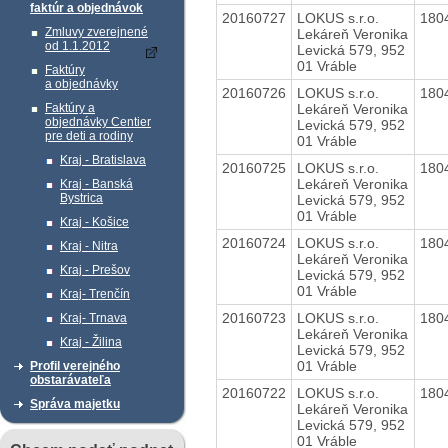
faktúr a objednávok
20160727
LOKUS s.r.o.
180
Zmluvy zverejnené
Lekáreň Veronika
od 1.1.2012
Levická 579, 952
01 Vráble
Faktúry
a objednávky
20160726
LOKUS s.r.o.
180
Lekáreň Veronika
Faktúry a
objednávky Centier
Levická 579, 952
pre deti a rodiny
01 Vráble
Kraj - Bratislava
20160725
LOKUS s.r.o.
180
Lekáreň Veronika
Kraj - Banská
Bystrica
Levická 579, 952
01 Vráble
Kraj - Košice
20160724
LOKUS s.r.o.
180
Kraj - Nitra
Lekáreň Veronika
Kraj - Prešov
Levická 579, 952
01 Vráble
Kraj- Trenčín
20160723
LOKUS s.r.o.
180
Kraj- Trnava
Lekáreň Veronika
Kraj - Žilina
Levická 579, 952
01 Vráble
Profil verejného
obstarávateľa
20160722
LOKUS s.r.o.
180
Správa majetku
Lekáreň Veronika
Levická 579, 952
01 Vráble