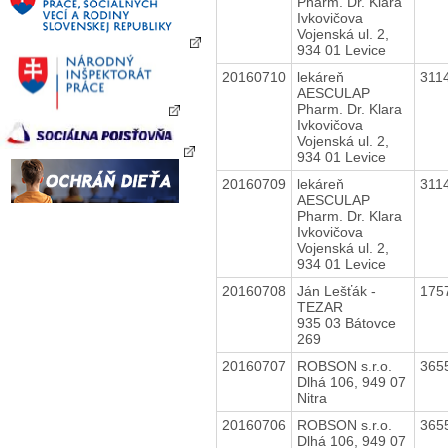
Pharm. Dr. Klara
Ivkovičova
Vojenská ul. 2,
934 01 Levice
20160710
lekáreň
311
AESCULAP
Pharm. Dr. Klara
Ivkovičova
Vojenská ul. 2,
934 01 Levice
20160709
lekáreň
311
AESCULAP
Pharm. Dr. Klara
Ivkovičova
Vojenská ul. 2,
934 01 Levice
20160708
Ján Lešťák -
175
TEZAR
935 03 Bátovce
269
20160707
ROBSON s.r.o.
365
Dlhá 106, 949 07
Nitra
20160706
ROBSON s.r.o.
365
Dlhá 106, 949 07