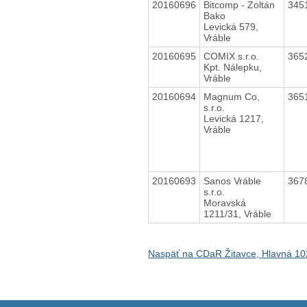
20160696
Bitcomp - Zoltán
345
Bako
Levická 579,
Vráble
20160695
COMIX s.r.o.
365
Kpt. Nálepku,
Vráble
20160694
Magnum Co,
365
s.r.o.
Levická 1217,
Vráble
20160693
Sanos Vráble
367
s.r.o.
Moravská
1211/31, Vráble
Naspäť na CDaR Žitavce, Hlavná 10