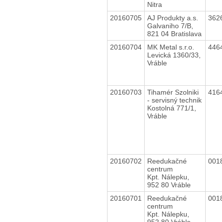
Nitra
20160705
AJ Produkty a.s.
362
Galvaniho 7/B,
821 04 Bratislava
20160704
MK Metal s.r.o.
446
Levická 1360/33,
Vráble
20160703
Tihamér Szolniki
416
- servisný technik
Kostolná 771/1,
Vráble
20160702
Reedukačné
001
centrum
Kpt. Nálepku,
952 80 Vráble
20160701
Reedukačné
001
centrum
Kpt. Nálepku,
952 80 Vráble