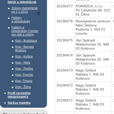
faktúr a objednávok
20190477
PORADCA, s.r.o.
Zmluvy zverejnené
Pri Celulózke 40, 010
od 1.1.2012
01 Žilina
Faktúry
20190476
Reedukačné centrum
a objednávky
Nám.Štefana
Faktúry a
Kluberta 1, 054 01
objednávky Centier
Levoča
pre deti a rodiny
20190475
Ján Spányik
Kraj - Bratislava
Mládežnícka 10, 946
Kraj - Banská
03 Kolárovo
Bystrica
20190474
Ján Spányik
Kraj - Košice
Mládežnícka 10, 946
Kraj - Nitra
03 Kolárovo
Kraj - Prešov
20190473
Nagy Szilárd
Rábska 7, 946 03
Kraj- Trenčín
Kolárovo
Kraj- Trnava
20190472
Nagy Szilárd
Kraj - Žilina
Rábska 7, 946 03
Kolárovo
Profil verejného
obstarávateľa
20190471
Nagy Szilárd
Správa majetku
Rábska 7, 946 03
Kolárovo