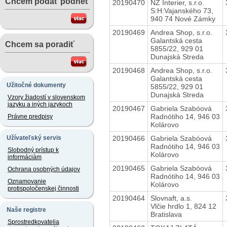
Chcem podať podnet
20190470
NZ Interier, s.r.o.
S:H:Vajanského 73,
940 74 Nové Zámky
20190469
Andrea Shop, s.r.o.
Galantská cesta
Chcem sa poradiť
5855/22, 929 01
Dunajská Streda
20190468
Andrea Shop, s.r.o.
Galantská cesta
Užitočné dokumenty
5855/22, 929 01
Dunajská Streda
Vzory žiadostí v slovenskom
jazyku a iných jazykoch
20190467
Gabriela Szabóová
Radnótiho 14, 946 03
Právne predpisy
Kolárovo
20190466
Gabriela Szabóová
Užívateľský servis
Radnótiho 14, 946 03
Slobodný prístup k
Kolárovo
informáciám
20190465
Gabriela Szabóová
Ochrana osobných údajov
Radnótiho 14, 946 03
Oznamovanie
Kolárovo
protispoločenskej činnosti
20190464
Slovnaft, a.s.
Vlčie hrdlo 1, 824 12
Naše registre
Bratislava
Sprostredkovatelia