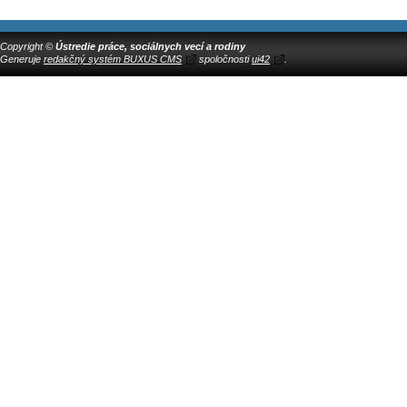
Copyright ©
Ústredie práce, sociálnych vecí a rodiny
Generuje
redakčný systém BUXUS CMS
spoločnosti
ui42
.