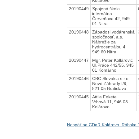
Kolárovo
20190449
Spojená škola
internátna
Červeňova 42, 949
01 Nitra
20190448
Západosl.vodárenská
spoločnosť, a.s.
Nábrežie za
hydrocentrálou 4,
949 60 Nitra
20190447
Mgr. Peter Kollárovič
Ul.Práce 442/55, 945
01 Komárno
20190446
CBC Slovakia s.r.o.
Nové Záhrady I/9,
821 05 Bratislava
20190445
Attila Fekete
Vrbová 11, 946 03
Kolárovo
Naspäť na CDaR Kolárovo, Rábska 