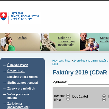
Občan
Občan so
Sociál
zdravotným
a rodi
postihnutím
>
Hlavná stránka
Zverejňovanie zmlúv, faktúr 
Nitra
Ústredie PSVR
Faktúry 2019 (CDaR 
Úrady PSVR
Sociálne veci a rodina
Vyhľadať:
Služby zamestnanosti
Záruky pre mladých
Voľné pracovné
Interné
Dodávateľ
miesta
číslo
Zariadenia
sociálnoprávnej