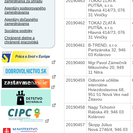
20190463
TOKAJ ZLATÁ
zamestnania za úhradu
PUTŇA, s.r.o.
Agentúry podporovaného
Hlavná 414/73, 076
zamestnávania
31 Viničky
Agentúry dočasného
20190462
TOKAJ ZLATÁ
zamestnávania
PUTŇA, s.r.o.
Sociálne podniky
Hlavná 414/73, 076
31 Viničky
Chránené dielne a
chránené pracoviská
20190461
B-TREND, s.r.o.
Partizánska 32, 946
03 Kolárovo
20190460
Mgr.Pavol Zámečník
Mikovíniho 20, 949
11 Nitra
20190459
Odborné učilište
internátne
Hviezdoslavova 68,
951 51 Nová Ves nad
Žitavou
20190458
Nagy Tichomír
Rábska 49, 946 03
Kolárovo
20190457
Škopp Július
Nová 2746/4, 946 03