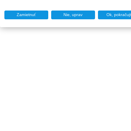
Zamietnuť
Nie, uprav
Ok, pokračuj