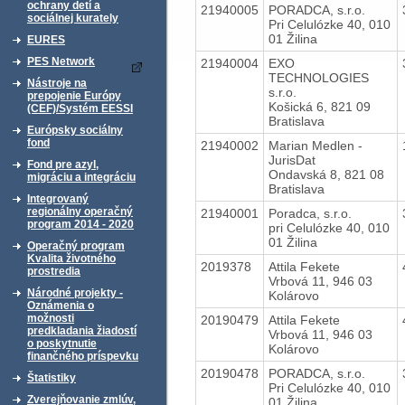
ochrany detí a
21940005
PORADCA, s.r.o.
sociálnej kurately
Pri Celulózke 40, 010
01 Žilina
EURES
PES Network
21940004
EXO
TECHNOLOGIES
Nástroje na
s.r.o.
prepojenie Európy
Košická 6, 821 09
(CEF)/Systém EESSI
Bratislava
Európsky sociálny
fond
21940002
Marian Medlen -
JurisDat
Fond pre azyl,
Ondavská 8, 821 08
migráciu a integráciu
Bratislava
Integrovaný
regionálny operačný
21940001
Poradca, s.r.o.
program 2014 - 2020
pri Celulózke 40, 010
01 Žilina
Operačný program
Kvalita životného
2019378
Attila Fekete
prostredia
Vrbová 11, 946 03
Národné projekty -
Kolárovo
Oznámenia o
možnosti
20190479
Attila Fekete
predkladania žiadostí
Vrbová 11, 946 03
o poskytnutie
Kolárovo
finančného príspevku
20190478
PORADCA, s.r.o.
Štatistiky
Pri Celulózke 40, 010
Zverejňovanie zmlúv,
01 Žilina