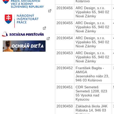
Kolárovo
20190456
ARC Design, s.r.o.
Výpalisko 65, 940 02
Nové Zámky
20190455
ARC Design, s.r.o.
Výpalisko 65, 940 02
Nové Zámky
20190454
ARC Design, s.r.o.
Výpalisko 65, 940 02
Nové Zámky
20190453
ARC Design, s.r.o.
Výpalisko 65, 940 02
Nové Zámky
20190452
František Bagita -
AMIGA
Jesenského nábr.23,
946 03 Kolárovo
20190451
CDR Semeteš
Semeteš 1208, 023
55 Vysoká nad
Kysucou
20190450
Základná škola JAK
Rábska 14, 946 03