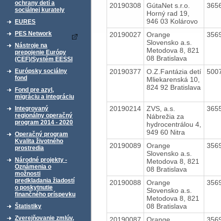
ochrany detí a
20190308
GútaNet s.r.o.
365
sociálnej kurately
Horný rad 19,
946 03 Kolárovo
EURES
PES Network
20190027
Orange
356
Slovensko a.s.
Nástroje na
Metodova 8, 821
prepojenie Európy
08 Bratislava
(CEF)/Systém EESSI
20190377
O.Z.Fantázia detí
500
Európsky sociálny
fond
Mliekarenská 10,
824 92 Bratislava
Fond pre azyl,
migráciu a integráciu
20190214
ZVS, a.s.
365
Integrovaný
regionálny operačný
Nábrežia za
program 2014 - 2020
hydrocentrálou 4,
949 60 Nitra
Operačný program
Kvalita životného
20190089
Orange
356
prostredia
Slovensko a.s.
Národné projekty -
Metodova 8, 821
Oznámenia o
08 Bratislava
možnosti
predkladania žiadostí
20190088
Orange
356
o poskytnutie
Slovensko a.s.
finančného príspevku
Metodova 8, 821
08 Bratislava
Štatistiky
Zverejňovanie zmlúv,
20190087
Orange
356