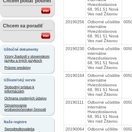
Chcem podať podnet
Hviezdoslavova
68, 951 51 Nová
Ves nad Žitavou
20190256
Odborné učislište
005
Chcem sa poradiť
internátne
Hviezdoslavova
68, 951 51 Nová
Ves nad Žitavou
20190230
Odborné učislište
005
Užitočné dokumenty
internátne
Vzory žiadostí v slovenskom
Hviezdoslavova
jazyku a iných jazykoch
68, 951 51 Nová
Ves nad Žitavou
Právne predpisy
20190164
Odborné učislište
005
internátne
Užívateľský servis
Hviezdoslavova
Slobodný prístup k
68, 951 51 Nová
informáciám
Ves nad Žitavou
Ochrana osobných údajov
20190111
Odborné učislište
005
Oznamovanie
internátne
protispoločenskej činnosti
Hviezdoslavova
68, 951 51 Nová
Ves nad Žitavou
Naše registre
20190064
Odborné učilište
005
Sprostredkovatelia