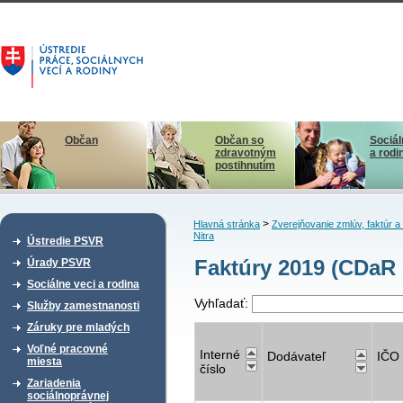
Občan
Občan so
Sociál
zdravotným
a rodi
postihnutím
>
Hlavná stránka
Zverejňovanie zmlúv, faktúr 
Nitra
Ústredie PSVR
Faktúry 2019 (CDaR 
Úrady PSVR
Sociálne veci a rodina
Vyhľadať:
Služby zamestnanosti
Záruky pre mladých
Voľné pracovné
Interné
Dodávateľ
IČO
miesta
číslo
Zariadenia
sociálnoprávnej