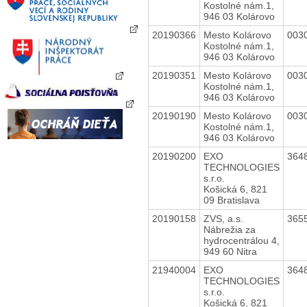
Kostolné nám.1,
946 03 Kolárovo
20190366
Mesto Kolárovo
003
Kostolné nám.1,
946 03 Kolárovo
20190351
Mesto Kolárovo
003
Kostolné nám.1,
946 03 Kolárovo
20190190
Mesto Kolárovo
003
Kostolné nám.1,
946 03 Kolárovo
20190200
EXO
364
TECHNOLOGIES
s.r.o.
Košická 6, 821
09 Bratislava
20190158
ZVS, a.s.
365
Nábrežia za
hydrocentrálou 4,
949 60 Nitra
21940004
EXO
364
TECHNOLOGIES
s.r.o.
Košická 6, 821