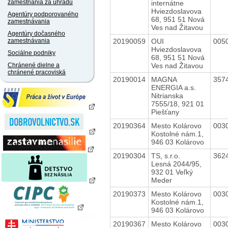
zamestnania za úhradu
internátne
Hviezdoslavova
Agentúry podporovaného
68, 951 51 Nová
zamestnávania
Ves nad Žitavou
Agentúry dočasného
20190059
OUI
005
zamestnávania
Hviezdoslavova
Sociálne podniky
68, 951 51 Nová
Ves nad Žitavou
Chránené dielne a
chránené pracoviská
20190014
MAGNA
357
ENERGIA a.s.
Nitrianska
7555/18, 921 01
Piešťany
20190364
Mesto Kolárovo
003
Kostolné nám.1,
946 03 Kolárovo
20190304
TS, s.r.o.
362
Lesná 2044/95,
932 01 Veľký
Meder
20190373
Mesto Kolárovo
003
Kostolné nám.1,
946 03 Kolárovo
20190367
Mesto Kolárovo
003