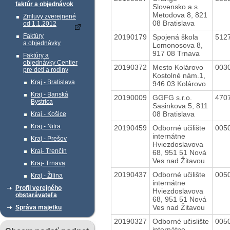
faktúr a objednávok
Slovensko a.s.
Metodova 8, 821
Zmluvy zverejnené
08 Bratislava
od 1.1.2012
Faktúry
20190179
Spojená škola
512
a objednávky
Lomonosova 8,
917 08 Trnava
Faktúry a
objednávky Centier
20190372
Mesto Kolárovo
003
pre deti a rodiny
Kostolné nám.1,
Kraj - Bratislava
946 03 Kolárovo
Kraj - Banská
20190009
GGFG s.r.o.
470
Bystrica
Sasinkova 5, 811
08 Bratislava
Kraj - Košice
Kraj - Nitra
20190459
Odborné učilište
005
internátne
Kraj - Prešov
Hviezdoslavova
Kraj- Trenčín
68, 951 51 Nová
Ves nad Žitavou
Kraj- Trnava
20190437
Odborné učilište
005
Kraj - Žilina
internátne
Profil verejného
Hviezdoslavova
obstarávateľa
68, 951 51 Nová
Ves nad Žitavou
Správa majetku
20190327
Odborné učislište
005
internátne