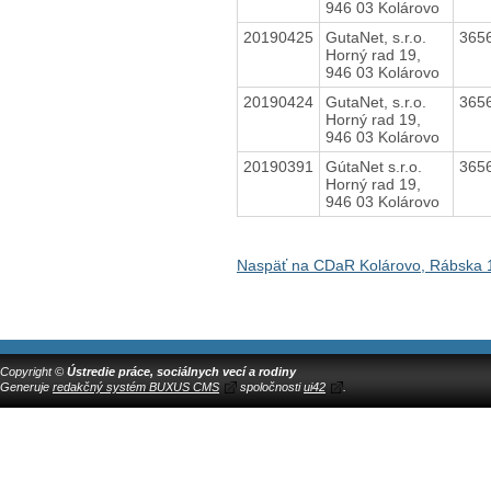
946 03 Kolárovo
20190425
GutaNet, s.r.o.
365
Horný rad 19,
946 03 Kolárovo
20190424
GutaNet, s.r.o.
365
Horný rad 19,
946 03 Kolárovo
20190391
GútaNet s.r.o.
365
Horný rad 19,
946 03 Kolárovo
Naspäť na CDaR Kolárovo, Rábska 
Copyright ©
Ústredie práce, sociálnych vecí a rodiny
Generuje
redakčný systém BUXUS CMS
spoločnosti
ui42
.