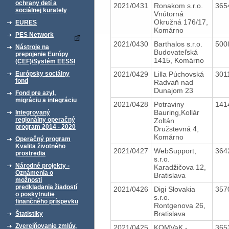
ochrany detí a
2021/0431
Ronakom s.r.o.
365
sociálnej kurately
Vnútorná
Okružná 176/17,
EURES
Komárno
PES Network
2021/0430
Barthalos s.r.o.
500
Nástroje na
Budovateľská
prepojenie Európy
1415, Komárno
(CEF)/Systém EESSI
2021/0429
Lilla Púchovská
301
Európsky sociálny
fond
Radvaň nad
Dunajom 23
Fond pre azyl,
migráciu a integráciu
2021/0428
Potraviny
141
Bauring,Kollár
Integrovaný
regionálny operačný
Zoltán
program 2014 - 2020
Družstevná 4,
Komárno
Operačný program
Kvalita životného
2021/0427
WebSupport,
364
prostredia
s.r.o.
Národné projekty -
Karadžičova 12,
Oznámenia o
Bratislava
možnosti
predkladania žiadostí
2021/0426
Digi Slovakia
357
o poskytnutie
s.r.o.
finančného príspevku
Rontgenova 26,
Bratislava
Štatistiky
Zverejňovanie zmlúv,
2021/0425
KOMVaK -
365