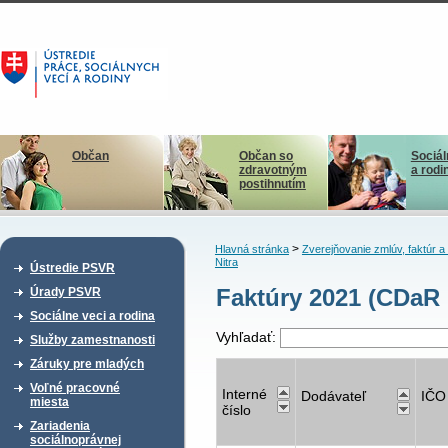
Občan
Občan so
Sociál
zdravotným
a rodi
postihnutím
>
Hlavná stránka
Zverejňovanie zmlúv, faktúr 
Nitra
Ústredie PSVR
Faktúry 2021 (CDaR 
Úrady PSVR
Sociálne veci a rodina
Vyhľadať:
Služby zamestnanosti
Záruky pre mladých
Voľné pracovné
Interné
Dodávateľ
IČO
miesta
číslo
Zariadenia
sociálnoprávnej