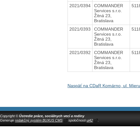
2021/0394
COMMANDER
511
Services s.r.o.
Žitná 23,
Bratislava
2021/0393
COMMANDER
511
Services s.r.o.
Žitná 23,
Bratislava
2021/0392
COMMANDER
511
Services s.r.o.
Žitná 23,
Bratislava
Naspäť na CDaR Komárno, ul. Mieru
Copyright ©
Ústredie práce, sociálnych vecí a rodiny
Generuje
redakčný systém BUXUS CMS
spoločnosti
ui42
.