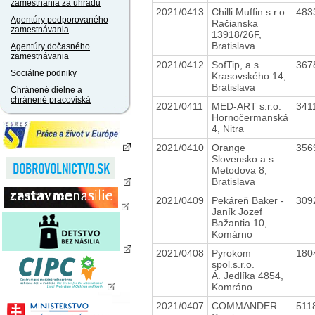
zamestnania za úhradu
2021/0413
Chilli Muffin s.r.o.
483
Agentúry podporovaného
Račianska
zamestnávania
13918/26F,
Bratislava
Agentúry dočasného
zamestnávania
2021/0412
SofTip, a.s.
367
Sociálne podniky
Krasovského 14,
Bratislava
Chránené dielne a
chránené pracoviská
2021/0411
MED-ART s.r.o.
341
Hornočermanská
4, Nitra
2021/0410
Orange
356
Slovensko a.s.
Metodova 8,
Bratislava
2021/0409
Pekáreň Baker -
309
Janík Jozef
Bažantia 10,
Komárno
2021/0408
Pyrokom
180
spol.s.r.o.
Á. Jedlíka 4854,
Komráno
2021/0407
COMMANDER
511