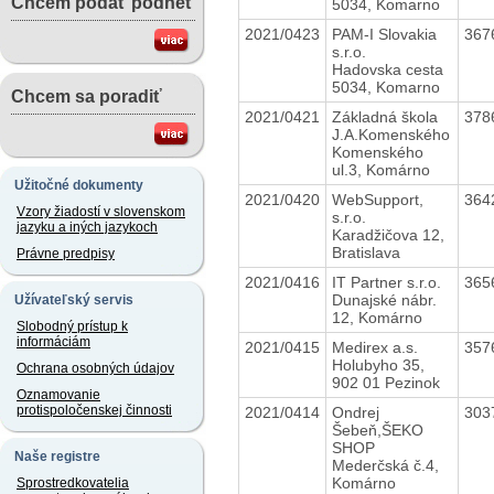
Chcem podať podnet
5034, Komarno
2021/0423
PAM-I Slovakia
367
s.r.o.
Hadovska cesta
5034, Komarno
Chcem sa poradiť
2021/0421
Základná škola
378
J.A.Komenského
Komenského
ul.3, Komárno
Užitočné dokumenty
2021/0420
WebSupport,
364
Vzory žiadostí v slovenskom
s.r.o.
jazyku a iných jazykoch
Karadžičova 12,
Bratislava
Právne predpisy
2021/0416
IT Partner s.r.o.
365
Dunajské nábr.
Užívateľský servis
12, Komárno
Slobodný prístup k
informáciám
2021/0415
Medirex a.s.
357
Holubyho 35,
Ochrana osobných údajov
902 01 Pezinok
Oznamovanie
protispoločenskej činnosti
2021/0414
Ondrej
303
Šebeň,ŠEKO
SHOP
Naše registre
Mederčská č.4,
Komárno
Sprostredkovatelia