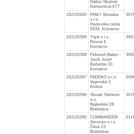
Gábor Škotnár
Kameničná 677
2021/0400
PAM-I Slovakia
367
s.r.o.
Hadovska cesta
5034, Komarno
2021/0399
Tripit s.r.o.
365
Rovná 4,
Komárno
2021/0398
Pekáreň Baker -
309
Janík Jozef
Bažantia 10,
Komárno
2021/0397
PADEKO s.r.o.
509
Vojenská 2,
Košice
2021/0396
Slovak Telekom
357
a.s.
Bajkalská 28,
Bratislava
2021/0395
COMMANDER
511
Services s.r.o.
Žitná 23,
Bratislava