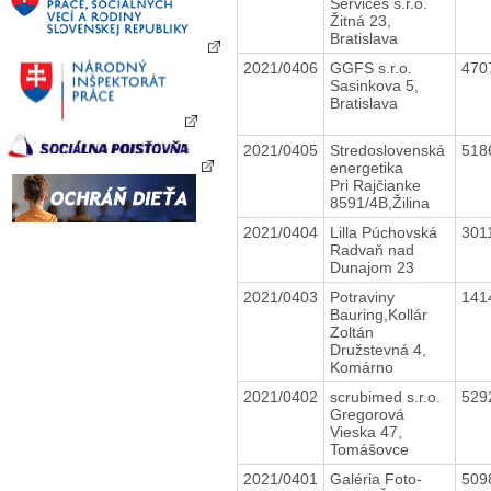
Services s.r.o.
Žitná 23,
Bratislava
2021/0406
GGFS s.r.o.
470
Sasinkova 5,
Bratislava
2021/0405
Stredoslovenská
518
energetika
Pri Rajčianke
8591/4B,Žilina
2021/0404
Lilla Púchovská
301
Radvaň nad
Dunajom 23
2021/0403
Potraviny
141
Bauring,Kollár
Zoltán
Družstevná 4,
Komárno
2021/0402
scrubimed s.r.o.
529
Gregorová
Vieska 47,
Tomášovce
2021/0401
Galéria Foto-
509