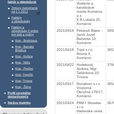
faktúr a objednávok
Vodárne a
kanalizácie
Zmluvy zverejnené
mesta Komárna
od 1.1.2012
a.s.
Faktúry
E.B.Lukáča 25,
a objednávky
Komárno
Faktúry a
2021/0419
Pekáreň Baker -
309
objednávky Centier
Janík Jozef
pre deti a rodiny
Bažantia 10,
Kraj - Bratislava
Komárno
Kraj - Banská
2021/0418
Tripit s.r.o.
365
Bystrica
Rovná 4,
Kraj - Košice
Komárno
Kraj - Nitra
2021/0422
Hudeková
378
Andrea, Mgr.
Kraj - Prešov
Šafárikova 10,
Kraj- Trenčín
Trnava
Kraj- Trnava
2021/0417
Ronakom s.r.o.
365
Kraj - Žilina
Vnútorná
Okružná 176/17,
Profil verejného
Komárno
obstarávateľa
2021/0424
PAM-I Slovakia
367
Správa majetku
s.r.o.
Hadovska cesta