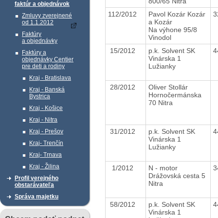
800/65 Nitra
faktúr a objednávok
112/2012
Pavol Kozár Kozár
3
Zmluvy zverejnené
a Kozár
od 1.1.2012
Na výhone 95/8
Faktúry
Vinodol
a objednávky
15/2012
p.k. Solvent SK
4
Faktúry a
Vinárska 1
objednávky Centier
Lužianky
pre deti a rodiny
Kraj - Bratislava
28/2012
Oliver Stollár
Kraj - Banská
Hornočermánska
Bystrica
70 Nitra
Kraj - Košice
Kraj - Nitra
31/2012
p.k. Solvent SK
4
Kraj - Prešov
Vinárska 1
Kraj- Trenčín
Lužianky
Kraj- Trnava
Kraj - Žilina
1/2012
N - motor
3
Drážovská cesta 5
Profil verejného
Nitra
obstarávateľa
Správa majetku
58/2012
p.k. Solvent SK
4
Vinárska 1