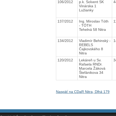
106/2012
p.k. Solvent SK
4
Vinárska 1
Lužianky
137/2012
Ing. Miroslav Tóth
1
- TÓTH
Tehelná 58 Nitra
134/2012
Vladimír Behinský -
1
REBELS
Čajkovského 8
Nitra
120/2012
Lekáreň u Sv.
3
Rafaela RNDr.
Marcela Žáková
Štefánikova 34
Nitra
Naspäť na CDaR Nitra, Dlhá 179