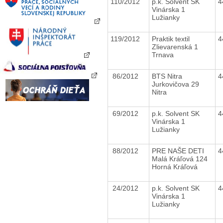
110/2012
p.k. Solvent SK
4
Vinárska 1
Lužianky
119/2012
Praktik textil
4
Zlievarenská 1
Trnava
86/2012
BTS Nitra
4
Jurkovičova 29
Nitra
69/2012
p.k. Solvent SK
4
Vinárska 1
Lužianky
88/2012
PRE NAŠE DETI
4
Malá Kráľová 124
Horná Kráľová
24/2012
p.k. Solvent SK
4
Vinárska 1
Lužianky