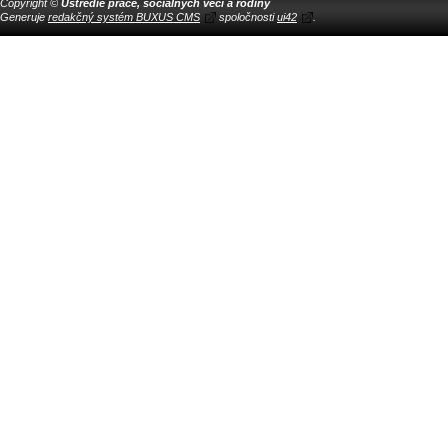
Copyright ©
Ústredie práce, sociálnych vecí a rodiny
Generuje
redakčný systém BUXUS CMS
spoločnosti
ui42
.