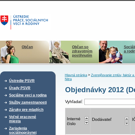
Občan
Občan so
Sociál
zdravotným
a rodi
postihnutím
>
Hlavná stránka
Zverejňovanie zmlúv, faktúr 
Nitra
Ústredie PSVR
Objednávky 2012 (De
Úrady PSVR
Sociálne veci a rodina
Vyhľadať:
Služby zamestnanosti
Záruky pre mladých
Voľné pracovné
Interné
Dodávateľ
I
miesta
číslo
Zariadenia
sociálnoprávnej