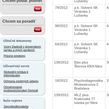
Chcem podať podnet
Lužianky
79/2012
p.k. Solvent SK
4
Vinárska 1
Lužianky
Chcem sa poradiť
98/2012
p.k. Solvent SK
4
Vinárska 1
Lužianky
Užitočné dokumenty
64/2012
p.k. Solvent SK
4
Vzory žiadostí v slovenskom
Vinárska 1
jazyku a iných jazykoch
Lužianky
Právne predpisy
138/2012
Elex plus
3
Štúrova 69/A Nitra
Užívateľský servis
Slobodný prístup k
informáciám
18/2012
Psychodiagnostika
3
Ochrana osobných údajov
Mickewiczova 2
Oznamovanie
Bratislava
protispoločenskej činnosti
139/2012
MLZ plus
3
Krakovská 77
Naše registre
Ivánka pri Nitre
Sprostredkovatelia