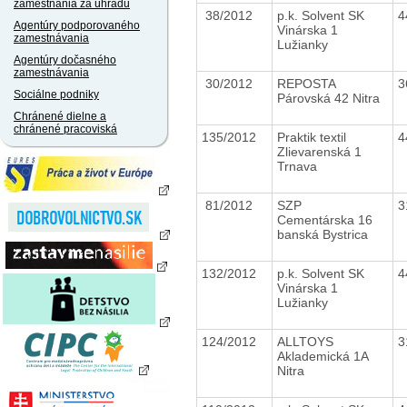
zamestnania za úhradu
38/2012
p.k. Solvent SK
4
Agentúry podporovaného
Vinárska 1
zamestnávania
Lužianky
Agentúry dočasného
zamestnávania
30/2012
REPOSTA
3
Sociálne podniky
Párovská 42 Nitra
Chránené dielne a
chránené pracoviská
135/2012
Praktik textil
4
Zlievarenská 1
Trnava
81/2012
SZP
3
Cementárska 16
banská Bystrica
132/2012
p.k. Solvent SK
4
Vinárska 1
Lužianky
124/2012
ALLTOYS
3
Aklademická 1A
Nitra