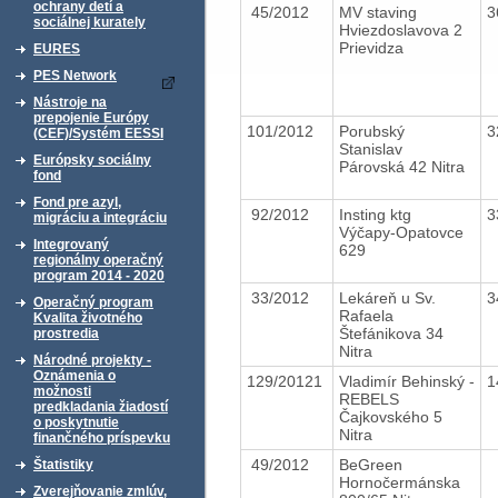
ochrany detí a
45/2012
MV staving
3
sociálnej kurately
Hviezdoslavova 2
Prievidza
EURES
PES Network
Nástroje na
prepojenie Európy
101/2012
Porubský
3
(CEF)/Systém EESSI
Stanislav
Európsky sociálny
Párovská 42 Nitra
fond
Fond pre azyl,
92/2012
Insting ktg
3
migráciu a integráciu
Výčapy-Opatovce
Integrovaný
629
regionálny operačný
program 2014 - 2020
33/2012
Lekáreň u Sv.
3
Operačný program
Rafaela
Kvalita životného
Štefánikova 34
prostredia
Nitra
Národné projekty -
Oznámenia o
129/20121
Vladimír Behinský -
1
možnosti
REBELS
predkladania žiadostí
Čajkovského 5
o poskytnutie
Nitra
finančného príspevku
49/2012
BeGreen
Štatistiky
Hornočermánska
Zverejňovanie zmlúv,