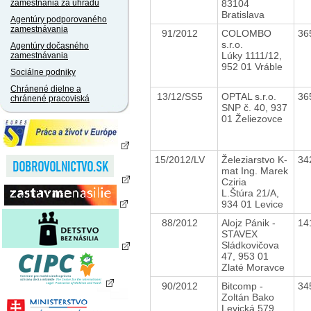
83104
zamestnania za úhradu
Bratislava
Agentúry podporovaného
zamestnávania
91/2012
COLOMBO
36
s.r.o.
Agentúry dočasného
Lúky 1111/12,
zamestnávania
952 01 Vráble
Sociálne podniky
Chránené dielne a
13/12/SS5
OPTAL s.r.o.
36
chránené pracoviská
SNP č. 40, 937
01 Želiezovce
15/2012/LV
Železiarstvo K-
34
mat Ing. Marek
Cziria
L.Štúra 21/A,
934 01 Levice
88/2012
Alojz Pánik -
14
STAVEX
Sládkovičova
47, 953 01
Zlaté Moravce
90/2012
Bitcomp -
34
Zoltán Bako
Levická 579,