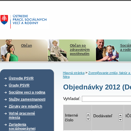
Občan
Občan so
Sociál
zdravotným
a rodi
postihnutím
>
Hlavná stránka
Zverejňovanie zmlúv, faktúr 
Nitra
Ústredie PSVR
Objednávky 2012 (De
Úrady PSVR
Sociálne veci a rodina
Vyhľadať:
Služby zamestnanosti
Záruky pre mladých
Voľné pracovné
Interné
Dodávateľ
IČ
miesta
číslo
Zariadenia
sociálnoprávnej