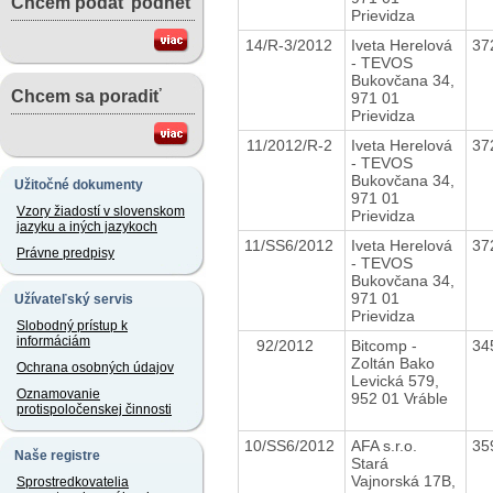
Chcem podať podnet
Prievidza
14/R-3/2012
Iveta Herelová
37
- TEVOS
Bukovčana 34,
Chcem sa poradiť
971 01
Prievidza
11/2012/R-2
Iveta Herelová
37
- TEVOS
Bukovčana 34,
Užitočné dokumenty
971 01
Vzory žiadostí v slovenskom
Prievidza
jazyku a iných jazykoch
11/SS6/2012
Iveta Herelová
37
Právne predpisy
- TEVOS
Bukovčana 34,
971 01
Užívateľský servis
Prievidza
Slobodný prístup k
informáciám
92/2012
Bitcomp -
34
Zoltán Bako
Ochrana osobných údajov
Levická 579,
Oznamovanie
952 01 Vráble
protispoločenskej činnosti
10/SS6/2012
AFA s.r.o.
35
Naše registre
Stará
Vajnorská 17B,
Sprostredkovatelia