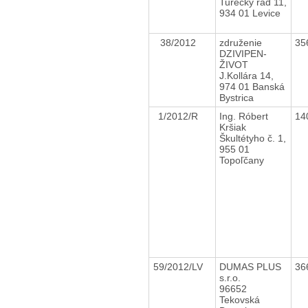
Turecký rad 11,
934 01 Levice
38/2012
združenie
35
DZIVIPEN-
ŽIVOT
J.Kollára 14,
974 01 Banská
Bystrica
1/2012/R
Ing. Róbert
14
Kršiak
Škultétyho č. 1,
955 01
Topoľčany
59/2012/LV
DUMAS PLUS
36
s.r.o.
96652
Tekovská