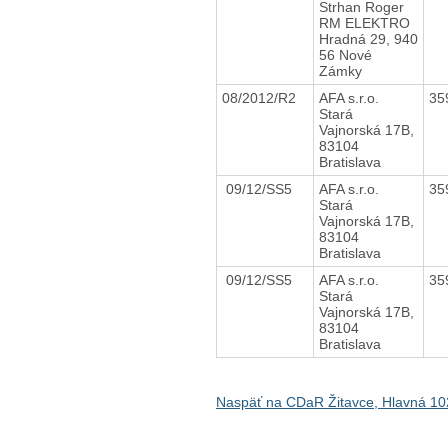
Strhan Roger
RM ELEKTRO
Hradná 29, 940
56 Nové
Zámky
08/2012/R2
AFA s.r.o.
35
Stará
Vajnorská 17B,
83104
Bratislava
09/12/SS5
AFA s.r.o.
35
Stará
Vajnorská 17B,
83104
Bratislava
09/12/SS5
AFA s.r.o.
35
Stará
Vajnorská 17B,
83104
Bratislava
Naspäť na CDaR Žitavce, Hlavná 10