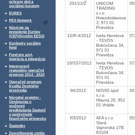
ochrany detí a
201/12/Ž
UNICOM
35
sociálnej kurately
TRADING
s.r.o.
EURES
Hviezdoslavova
PES Network
3, 971 01
Prievidza
Nástroje na
prepojenie Európy
15/R-4/2012
Iveta Herelová
37
(CEF)/Systém EESSI
- TEVOS
Európsky sociálny
Bukovčana 34,
fond
971 01
Prievidza
Fond pre azyl,
migráciu a integráciu
10/SS7/2012
Iveta Herelová
37
Integrovaný
- TEVOS
regionálny operačný
Bukovčana 34,
program 2014 - 2020
971 01
Prievidza
Operačný program
Kvalita životného
94/2012
NOVID spol
34
prostredia
s.r.o.
Národné projekty -
Hlavná 20, 952
Oznámenia o
01 Vráble
možnosti
predkladania žiadostí
o poskytnutie
R3/2012
AFA s.r.o.
35
finančného príspevku
Stará
Štatistiky
Vajnorská 17B,
83104
Zverejňovanie zmlúv,