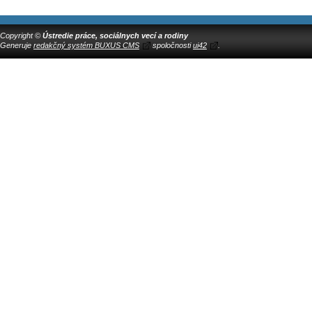
Copyright ©
Ústredie práce, sociálnych vecí a rodiny
Generuje
redakčný systém BUXUS CMS
spoločnosti
ui42
.