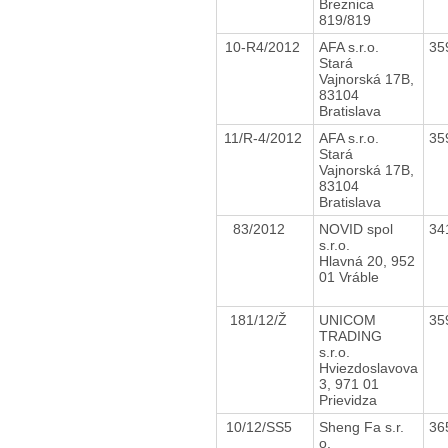
Breznica
819/819
10-R4/2012
AFA s.r.o.
35
Stará
Vajnorská 17B,
83104
Bratislava
11/R-4/2012
AFA s.r.o.
35
Stará
Vajnorská 17B,
83104
Bratislava
83/2012
NOVID spol
34
s.r.o.
Hlavná 20, 952
01 Vráble
181/12/Ž
UNICOM
35
TRADING
s.r.o.
Hviezdoslavova
3, 971 01
Prievidza
10/12/SS5
Sheng Fa s.r.
36
o.