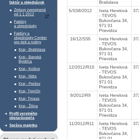
Bratislava
faktúr a objednávok
Zmluvy zverejnené
5/SS8/2012
Iveta Herelová
37
od 1.1.2012
- TEVOS
Bukovčana 34,
Faktúry
971 01
a objednávky
Prievidza
Faktúry a
objednávky Centier
16/12/SS5
Iveta Herelová
37
pre deti a rodiny
- TEVOS
Bukovčana 34,
Kraj - Bratislava
971 01
Kraj - Banská
Prievidza
Bystrica
12/2012/R10
Iveta Herelová
37
Kraj - Košice
- TEVOS
Kraj - Nitra
Bukovčana 34,
971 01
Kraj - Prešov
Prievidza
Kraj- Trenčín
9/2012/R9
Iveta Herelová
37
Kraj- Trnava
- TEVOS
Bukovčana 34,
Kraj - Žilina
971 01
Profil verejného
Prievidza
obstarávateľa
11/2012/R11
Iveta Herelová
37
Správa majetku
- TEVOS
Bukovčana 34,
971 01