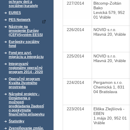
ochrany detí a
227/2014
Bitcomp-Zoltán
sociálnej kurately
Bako
Levická 579, 952
EURES
01 Vráble
PES Network
Nástroje na
226/2014
NOVID s.r.o.
prepojenie Európy
Hlavná 20, Vráble
(CEF)/Systém EESSI
Európsky sociálny
fond
Fond pre azyl,
225/2014
NOVID s.r.o.
migráciu a integráciu
Hlavná 20, Vráble
Integrovaný
regionálny operačný
program 2014 - 2020
Operačný program
224/2014
Pergamon s.r.o.
Kvalita životného
Chemická 1, 831
prostredia
04 Bratislava
Národné projekty -
Oznámenia o
možnosti
predkladania žiadostí
223/2014
Eliška Zlejšíová -
o poskytnutie
EBEN
finančného príspevku
1.mája 20, 952 01
Štatistiky
Vráble
Zverejňovanie zmlúv,