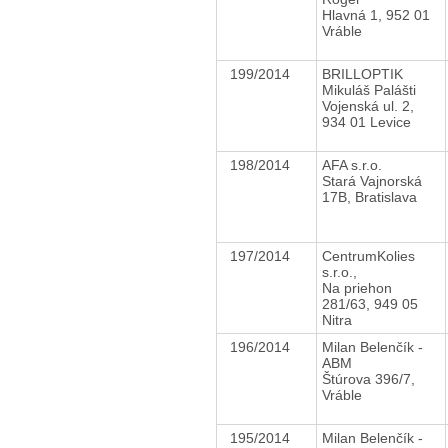
Hlavná 1, 952 01
Vráble
199/2014
BRILLOPTIK
Mikuláš Palášti
Vojenská ul. 2,
934 01 Levice
198/2014
AFA s.r.o.
Stará Vajnorská
17B, Bratislava
197/2014
CentrumKolies
s.r.o.,
Na priehon
281/63, 949 05
Nitra
196/2014
Milan Belenčík -
ABM
Štúrova 396/7,
Vráble
195/2014
Milan Belenčík -