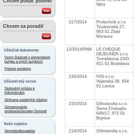
Chcem podať podnet
Nitra
217/2014
Protechnik s.r.o.
Chcem sa poradiť
Továrenská 27,
953 01 Zlaté
Moravce
12/2014/PAM
LE CHEQUE
Užitočné dokumenty
DEJEUNER s.r.o.
Vzory žiadostí v slovenskom
Tomášikova 23/D,
jazyku a iných jazykoch
821 01 Bratislava
Právne predpisy
216/2014
IVIS s.r.o.
Vojenská 39, 934
Užívateľský servis
01 Levice
Slobodný prístup k
informáciám
Ochrana osobných údajov
215/2014
Očkolandia s.r.o.
Oznamovanie
Sama Chalupku
protispoločenskej činnosti
649/17, 972 01
Bojnice
Naše registre
214/2014
Očkolandia s.r.o.
Sprostredkovatelia