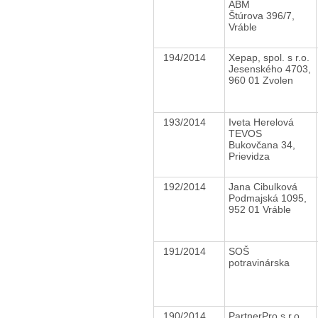
ABM
Štúrova 396/7,
Vráble
194/2014
Xepap, spol. s r.o.
Jesenského 4703,
960 01 Zvolen
193/2014
Iveta Herelová
TEVOS
Bukovčana 34,
Prievidza
192/2014
Jana Cibulková
Podmajská 1095,
952 01 Vráble
191/2014
SOŠ
potravinárska
190/2014
PartnerPro s.r.o.