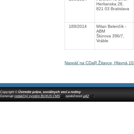
Herlianska 28,
821 03 Bratislava
189/2014
Milan Belenčík -
ABM
Štúrova 396/7,
Vráble
Naspäť na CDaR Žitavce, Hlavná 10
Copyright ©
Ústredie práce, sociálnych vecí a rodiny
Generuje
redakčný systém BUXUS CMS
spoločnosti
ui42
.