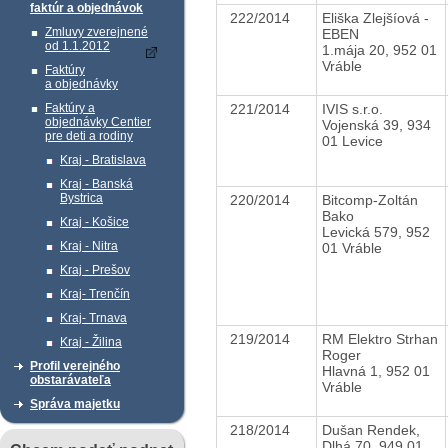
faktúr a objednávok
222/2014
Eliška Zlejšíová -
Zmluvy zverejnené
EBEN
od 1.1.2012
1.mája 20, 952 01
Vráble
Faktúry
a objednávky
221/2014
IVIS s.r.o.
Faktúry a
objednávky Centier
Vojenská 39, 934
pre deti a rodiny
01 Levice
Kraj - Bratislava
Kraj - Banská
Bystrica
220/2014
Bitcomp-Zoltán
Bako
Kraj - Košice
Levická 579, 952
Kraj - Nitra
01 Vráble
Kraj - Prešov
Kraj- Trenčín
Kraj- Trnava
219/2014
RM Elektro Strhan
Kraj - Žilina
Roger
Profil verejného
Hlavná 1, 952 01
obstarávateľa
Vráble
Správa majetku
218/2014
Dušan Rendek,
Dlhá 70, 949 01