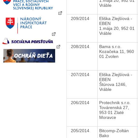
1.mája 20, 952 01
Vráble
209/2014
Eliška Zlejšíová -
EBEN
1.mája 20, 952 01
Vráble
208/2014
Bama s.r.o.
Kozačeka 11, 960
01 Zvolen
207/2014
Eliška Zlejšíová -
EBEN
Štúrova 1246,
Vráble
206/2014
Protechnik s.r.o.
Továrenská 27,
953 01 Zlaté
Moravce
205/2014
Bitcomp-Zoltán
Bako