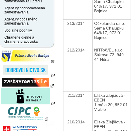
Sama Chalupku
zamestnania za úhradu
649/17, 972 01
Agentúry podporovaného
Bojnice
zamestnávania
Agentúry dočasného
213/2014
Očkolandia s.r.o.
zamestnávania
Sama Chalupku
Sociálne podniky
649/17, 972 01
Bojnice
Chránené dielne a
chránené pracoviská
212/2014
NITRAVEL s.r.o.
Štúrova 72, 949
44 Nitra
211/2014
Eliška Zlejšíová -
EBEN
1.mája 20, 952 01
Vráble
210/2014
Eliška Zlejšíová -
EBEN