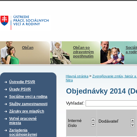
Občan
Občan so
Sociál
zdravotným
a rodi
postihnutím
>
Hlavná stránka
Zverejňovanie zmlúv, faktúr 
Nitra
Ústredie PSVR
Objednávky 2014 (De
Úrady PSVR
Sociálne veci a rodina
Vyhľadať:
Služby zamestnanosti
Záruky pre mladých
Voľné pracovné
Interné
Dodávateľ
miesta
číslo
Zariadenia
sociálnoprávnej