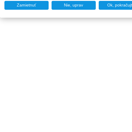
Zamietnuť
Nie, uprav
Ok, pokračuj