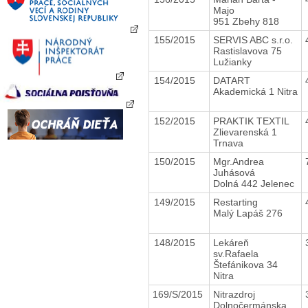
Majo
951 Zbehy 818
155/2015
SERVIS ABC s.r.o.
Rastislavova 75
Lužianky
154/2015
DATART
Akademická 1 Nitra
152/2015
PRAKTIK TEXTIL
Zlievarenská 1
Trnava
150/2015
Mgr.Andrea
Juhásová
Dolná 442 Jelenec
149/2015
Restarting
Malý Lapáš 276
148/2015
Lekáreň
sv.Rafaela
Štefánikova 34
Nitra
169/S/2015
Nitrazdroj
Dolnočermánska