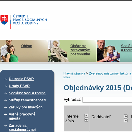
Občan
Občan so
Sociál
zdravotným
a rodi
postihnutím
>
Hlavná stránka
Zverejňovanie zmlúv, faktúr 
Nitra
Ústredie PSVR
Objednávky 2015 (De
Úrady PSVR
Sociálne veci a rodina
Vyhľadať:
Služby zamestnanosti
Záruky pre mladých
Voľné pracovné
Interné
Dodávateľ
miesta
číslo
Zariadenia
sociálnoprávnej