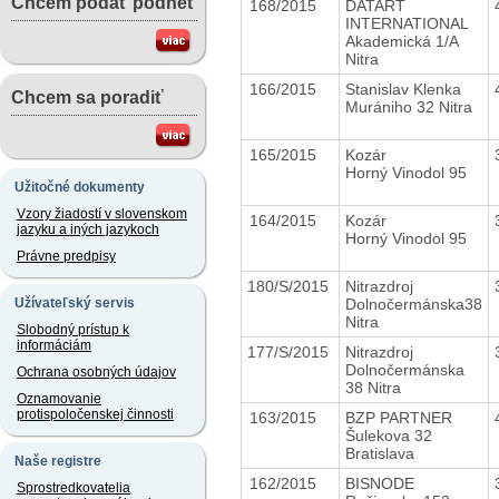
Chcem podať podnet
168/2015
DATART
INTERNATIONAL
Akademická 1/A
Nitra
166/2015
Stanislav Klenka
Chcem sa poradiť
Murániho 32 Nitra
165/2015
Kozár
Horný Vinodol 95
Užitočné dokumenty
Vzory žiadostí v slovenskom
164/2015
Kozár
jazyku a iných jazykoch
Horný Vinodol 95
Právne predpisy
180/S/2015
Nitrazdroj
Dolnočermánska38
Užívateľský servis
Nitra
Slobodný prístup k
informáciám
177/S/2015
Nitrazdroj
Dolnočermánska
Ochrana osobných údajov
38 Nitra
Oznamovanie
protispoločenskej činnosti
163/2015
BZP PARTNER
Šulekova 32
Bratislava
Naše registre
162/2015
BISNODE
Sprostredkovatelia