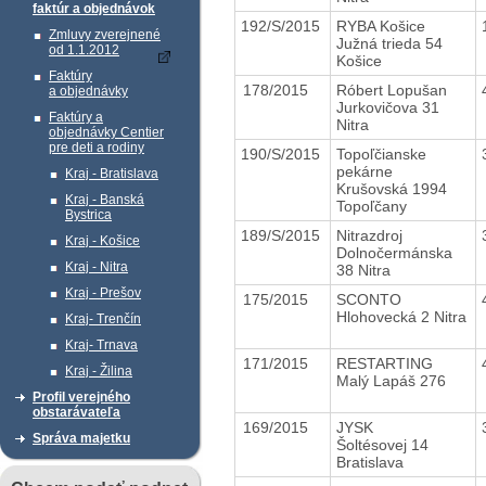
faktúr a objednávok
192/S/2015
RYBA Košice
Zmluvy zverejnené
Južná trieda 54
od 1.1.2012
Košice
Faktúry
178/2015
Róbert Lopušan
a objednávky
Jurkovičova 31
Faktúry a
Nitra
objednávky Centier
pre deti a rodiny
190/S/2015
Topoľčianske
pekárne
Kraj - Bratislava
Krušovská 1994
Kraj - Banská
Topoľčany
Bystrica
189/S/2015
Nitrazdroj
Kraj - Košice
Dolnočermánska
Kraj - Nitra
38 Nitra
Kraj - Prešov
175/2015
SCONTO
Hlohovecká 2 Nitra
Kraj- Trenčín
Kraj- Trnava
171/2015
RESTARTING
Kraj - Žilina
Malý Lapáš 276
Profil verejného
obstarávateľa
169/2015
JYSK
Správa majetku
Šoltésovej 14
Bratislava