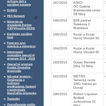
ochrany detí a
187/2015
ASKO
sociálnej kurately
OC Galéria
Bratislavská cesta
EURES
5B Nitra
PES Network
186/2015
B2B partner
Nástroje na
Šulekova 2
prepojenie Európy
Bratislava
(CEF)/Systém EESSI
185/2015
Kozár a Kozár
Európsky sociálny
fond
Horný Vinodol 95
Fond pre azyl,
migráciu a integráciu
184/2015
Kozár a Kozár
Horný Vinodol 95
Integrovaný
regionálny operačný
program 2014 - 2020
183/2015
Dušan Rendek
Operačný program
Dlhá 70 Nitra
Kvalita životného
prostredia
181/2015
METRO
Národné projekty -
Senecká cesta
Oznámenia o
možnosti
1881 Ivanka pri
predkladania žiadostí
Dunaji
o poskytnutie
finančného príspevku
180/2015
Róbert Lopušan
Bodliak
Štatistiky
Jurkovičova 31
Zverejňovanie zmlúv,
Nitra