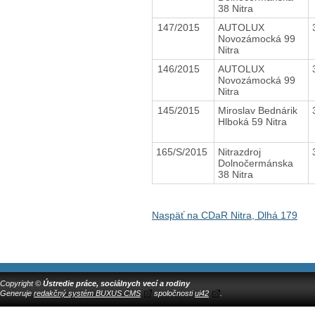
38 Nitra
147/2015
AUTOLUX
Novozámocká 99
Nitra
146/2015
AUTOLUX
Novozámocká 99
Nitra
145/2015
Miroslav Bednárik
Hlboká 59 Nitra
165/S/2015
Nitrazdroj
Dolnočermánska
38 Nitra
Naspäť na CDaR Nitra, Dlhá 179
Copyright ©
Ústredie práce, sociálnych vecí a rodiny
Generuje
redakčný systém BUXUS CMS
spoločnosti
ui42
.