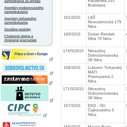
Račianska 153
zamestnania za úhradu
Bratislava
Agentúry podporovaného
zamestnávania
161/2015
L&Š
Agentúry dočasného
Novozámocká 179
zamestnávania
Nitra
Sociálne podniky
160/2015
Dušan Rendek
Chránené dielne a
Dlhá 70 Nitra
chránené pracoviská
174/S/2015
Nitrazdroj
Dolnočermánska
38 Nitra
158/2015
Ľubomír Tichanský
MATI
Priemyselná 2
Nitra
171/S/2015
Nitrazdroj
Dolnočermánska
38 Nitra
157/2015
EKO - DU
Čajkovského 5
Nitra
156/2015
Marián Barta -