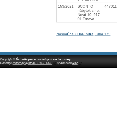
153/2021
SCONTO
44731
nábytok s.r.o.
Nová 10, 917
01 Trnava
Naspäť na CDaR Nitra, Dlhá 179
Copyright ©
Ústredie práce, sociálnych vecí a rodiny
Generuje
redakčný systém BUXUS CMS
spoločnosti
ui42
.