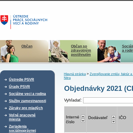
Občan
Občan so
Sociál
zdravotným
a rodi
postihnutím
>
Hlavná stránka
Zverejňovanie zmlúv, faktúr 
Nitra
Ústredie PSVR
Objednávky 2021 (CD
Úrady PSVR
Sociálne veci a rodina
Vyhľadať:
Služby zamestnanosti
Záruky pre mladých
Voľné pracovné
Interné
Dodávateľ
IČO
miesta
číslo
Zariadenia
sociálnoprávnej