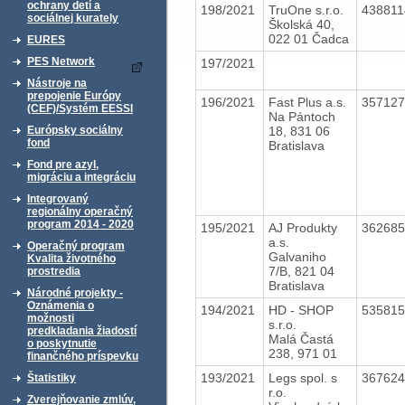
ochrany detí a
198/2021
TruOne s.r.o.
43881
sociálnej kurately
Školská 40,
022 01 Čadca
EURES
PES Network
197/2021
Nástroje na
prepojenie Európy
196/2021
Fast Plus a.s.
35712
(CEF)/Systém EESSI
Na Pántoch
18, 831 06
Európsky sociálny
fond
Bratislava
Fond pre azyl,
migráciu a integráciu
Integrovaný
regionálny operačný
program 2014 - 2020
195/2021
AJ Produkty
36268
a.s.
Operačný program
Galvaniho
Kvalita životného
7/B, 821 04
prostredia
Bratislava
Národné projekty -
Oznámenia o
194/2021
HD - SHOP
53581
možnosti
s.r.o.
predkladania žiadostí
Malá Častá
o poskytnutie
238, 971 01
finančného príspevku
193/2021
Legs spol. s
36762
Štatistiky
r.o.
Zverejňovanie zmlúv,