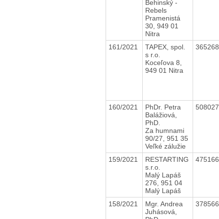
Behinský -
Rebels
Pramenistá
30, 949 01
Nitra
161/2021
TAPEX, spol.
36526
s r.o.
Koceľova 8,
949 01 Nitra
160/2021
PhDr. Petra
50802
Balážiová,
PhD.
Za humnami
90/27, 951 35
Veľké zálužie
159/2021
RESTARTING
47516
s.r.o.
Malý Lapáš
276, 951 04
Malý Lapáš
158/2021
Mgr. Andrea
37856
Juhásová,