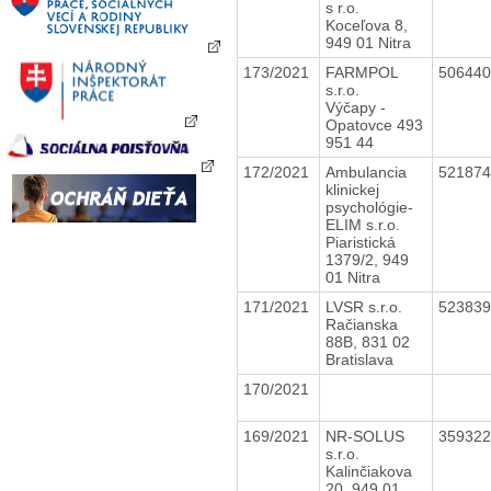
s r.o.
Koceľova 8,
949 01 Nitra
173/2021
FARMPOL
50644
s.r.o.
Výčapy -
Opatovce 493
951 44
172/2021
Ambulancia
52187
klinickej
psychológie-
ELIM s.r.o.
Piaristická
1379/2, 949
01 Nitra
171/2021
LVSR s.r.o.
52383
Račianska
88B, 831 02
Bratislava
170/2021
169/2021
NR-SOLUS
35932
s.r.o.
Kalinčiakova
20, 949 01