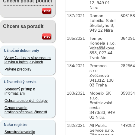
Chcem podať podnet
12, 949 01
Nitra
187/2021
Roman
50615
Látečka Satel
Škultétyho 8,
Chcem sa poradiť
949 12 Nitra
185/2021
Tempo
36409
Kondela s.r.o.
Vojtaššákova
Užitočné dokumenty
893, 027 44
Tvrdošín
Vzory žiadostí v slovenskom
jazyku a iných jazykoch
184/2021
Pramaco
28256
Právne predpisy
s.r.o.
Zvěžinová
341312, 130
Užívateľský servis
03 Praha
Slobodný prístup k
183/2021
Mobelix SK
35903
informáciám
s.r.o.
Ochrana osobných údajov
Bratislavská
cesta
Oznamovanie
3473/33, 949
protispoločenskej činnosti
01 Nitra
Naše registre
182/2021
All Public
44928
Service s.r.o.
Sprostredkovatelia
Zlievarenska