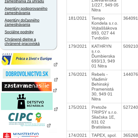
zamestnania za úhradu
1/227, 949 05
Agentúry podporovaného
Nitra
zamestnávania
181/2021
Tempo
36409
Agentúry dočasného
Kondela s.r.o.
zamestnávania
Vojtaššákova
Sociálne podniky
893, 027 44
Tvrdošín
Chránené dielne a
chránené pracoviská
179/2021
KATHRYN
50921
s.r.o.
Ďumbierska
693/13, 949
01 Nitra
176/2021
Rebels -
14407
Vladimír
Behinský
Pramenistá
30, 949 01
Nitra
175/2021
Pretože
52724
TRIPSY s.r.o.
Sliačska 1E,
831 02
Bratislava
174/2021
TAPEX, spol.
36526