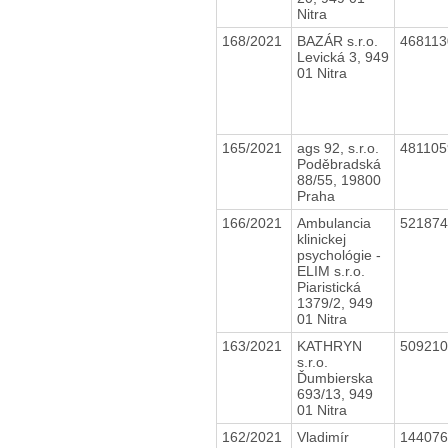
Nitra
168/2021
BAZÁR s.r.o.
46811
Levická 3, 949
01 Nitra
165/2021
ags 92, s.r.o.
48110
Poděbradská
88/55, 19800
Praha
166/2021
Ambulancia
52187
klinickej
psychológie -
ELIM s.r.o.
Piaristická
1379/2, 949
01 Nitra
163/2021
KATHRYN
50921
s.r.o.
Ďumbierska
693/13, 949
01 Nitra
162/2021
Vladimír
14407