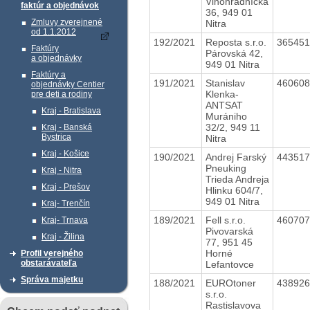
Vinohradnícka
faktúr a objednávok
36, 949 01
Zmluvy zverejnené
Nitra
od 1.1.2012
192/2021
Reposta s.r.o.
36545
Faktúry
Párovská 42,
a objednávky
949 01 Nitra
Faktúry a
191/2021
Stanislav
46060
objednávky Centier
Klenka-
pre deti a rodiny
ANTSAT
Kraj - Bratislava
Murániho
32/2, 949 11
Kraj - Banská
Bystrica
Nitra
Kraj - Košice
190/2021
Andrej Farský
44351
Pneuking
Kraj - Nitra
Trieda Andreja
Kraj - Prešov
Hlinku 604/7,
949 01 Nitra
Kraj- Trenčín
189/2021
Fell s.r.o.
46070
Kraj- Trnava
Pivovarská
Kraj - Žilina
77, 951 45
Horné
Profil verejného
obstarávateľa
Lefantovce
Správa majetku
188/2021
EUROtoner
43892
s.r.o.
Rastislavova