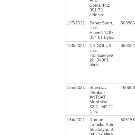
PhD.
Dolná 442,
951 73
Jelenec
157/2021
Benet Sport,
50988
s.r.o.
Hlavná 1467,
014 01 Bytča
156/2021
NR-SOLUS
35932
s.r.o.
Kalinčiakova
20, 94901
nitra
155/2021
Stanislav
46060
Klenka -
ANTSAT
Murániho
32/2, 949 11
Nitra
154/2021
Roman
50615
Látečka Satel
Škultétyho 8,
949 12 Nitra