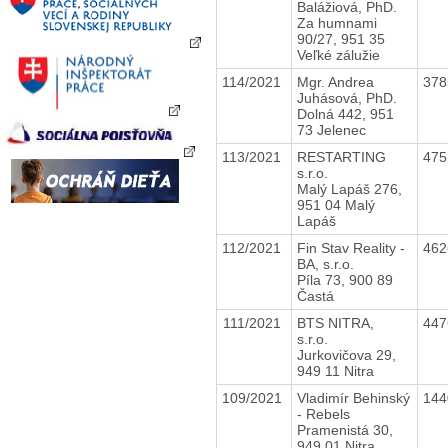
Balážiová, PhD.
Za humnami
90/27, 951 35
Veľké zálužie
114/2021
Mgr. Andrea
37
Juhásová, PhD.
Dolná 442, 951
73 Jelenec
113/2021
RESTARTING
47
s.r.o.
Malý Lapáš 276,
951 04 Malý
Lapáš
112/2021
Fin Stav Reality -
46
BA, s.r.o.
Píla 73, 900 89
Častá
111/2021
BTS NITRA,
44
s.r.o.
Jurkovičova 29,
949 11 Nitra
109/2021
Vladimír Behinský
14
- Rebels
Pramenistá 30,
949 01 Nitra