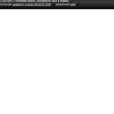
Copyright ©
Ústredie práce, sociálnych vecí a rodiny
Generuje
redakčný systém BUXUS CMS
spoločnosti
ui42
.