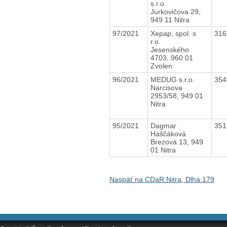
s.r.o.
Jurkovičova 29,
949 11 Nitra
97/2021
Xepap, spol. s
31
r.o.
Jesenského
4703, 960 01
Zvolen
96/2021
MEDUG s.r.o.
35
Narcisova
2953/58, 949 01
Nitra
95/2021
Dagmar
35
Haščáková
Brezová 13, 949
01 Nitra
Naspäť na CDaR Nitra, Dlhá 179