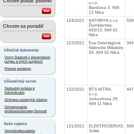
Chcem podať podnet
s.r.o.
Baničova 3, 949
12 Nitra
124/2021
KATHRYN s.r.o.
50
Ďumbierska
Chcem sa poradiť
693/13, 949 01
Nitra
123/2021
Eva Ostertágová
34
Nábrežie Mládeže
Užitočné dokumenty
83, 949 01 Nitra
Vzory žiadostí v slovenskom
jazyku a iných jazykoch
Právne predpisy
Užívateľský servis
Slobodný prístup k
122/2021
BTS NITRA,
44
informáciám
s.r.o.
Jurkovičova 29,
Ochrana osobných údajov
949 11 Nitra
Oznamovanie
protispoločenskej činnosti
Naše registre
121/2021
ELEKTROSERVIS
50
Sollár
Sprostredkovatelia