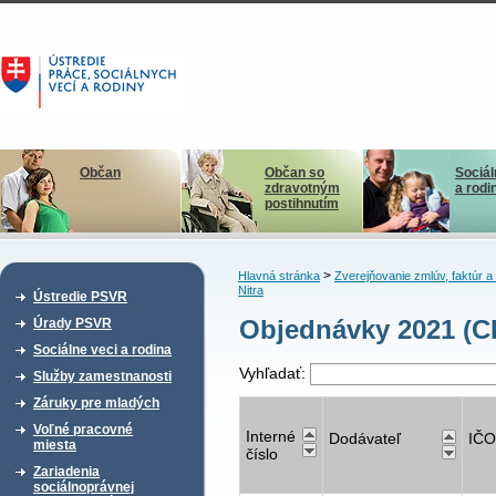
Občan
Občan so
Sociál
zdravotným
a rodi
postihnutím
>
Hlavná stránka
Zverejňovanie zmlúv, faktúr 
Nitra
Ústredie PSVR
Objednávky 2021 (CD
Úrady PSVR
Sociálne veci a rodina
Vyhľadať:
Služby zamestnanosti
Záruky pre mladých
Voľné pracovné
Interné
Dodávateľ
IČO
miesta
číslo
Zariadenia
sociálnoprávnej