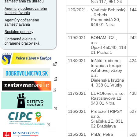
Sila 117, 951 24
zamestnania za úhradu
Agentúry podporovaného
120/2021
Vladimír Behinský
14
zamestnávania
- Rebels
Pramenistá 30,
Agentúry dočasného
949 01 Nitra
zamestnávania
Sociálne podniky
119/2021
BONAMI.CZ.,
242
Chránené dielne a
a.s.
chránené pracoviská
Újezd 450/40, 118
01 Praha 1
118/2021
Inštitút rodinnej
42
terapie a terapie
vzťahovej väzby
o.z.
Dielenská kružná
4, 038 61 Vrútky
117/2021
EUROtoner, s.r.o.
43
Rastislavova 12,
949 01 Nitra
116/2021
Pretože TRIPSY
52
s.r.o.
Sliačska 1E, 831
02 Bratislava
115/2021
PhDr. Petra
50