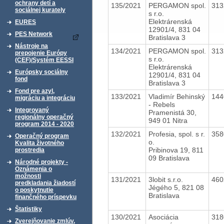
ochrany detí a
135/2021
PERGAMON spol.
31
sociálnej kurately
s r.o.
Elektrárenská
EURES
12901/4, 831 04
PES Network
Bratislava 3
Nástroje na
134/2021
PERGAMON spol.
31
prepojenie Európy
s r.o.
(CEF)/Systém EESSI
Elektrárenská
Európsky sociálny
12901/4, 831 04
fond
Bratislava 3
Fond pre azyl,
133/2021
Vladimír Behinský
14
migráciu a integráciu
- Rebels
Integrovaný
Pramenistá 30,
regionálny operačný
949 01 Nitra
program 2014 - 2020
132/2021
Profesia, spol. s r.
35
Operačný program
o.
Kvalita životného
Pribinova 19, 811
prostredia
09 Bratislava
Národné projekty -
Oznámenia o
možnosti
131/2021
3lobit s.r.o.
46
predkladania žiadostí
Jégého 5, 821 08
o poskytnutie
Bratislava
finančného príspevku
Štatistiky
130/2021
Asociácia
31
Zverejňovanie zmlúv,