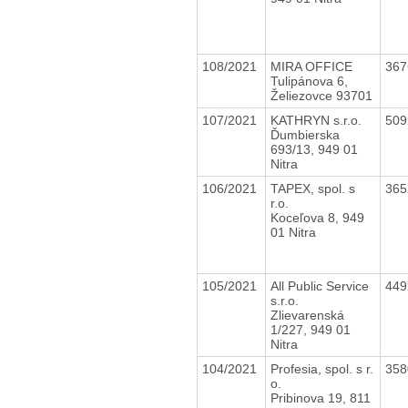
108/2021
MIRA OFFICE
36
Tulipánova 6,
Želiezovce 93701
107/2021
KATHRYN s.r.o.
50
Ďumbierska
693/13, 949 01
Nitra
106/2021
TAPEX, spol. s
36
r.o.
Koceľova 8, 949
01 Nitra
105/2021
All Public Service
44
s.r.o.
Zlievarenská
1/227, 949 01
Nitra
104/2021
Profesia, spol. s r.
35
o.
Pribinova 19, 811