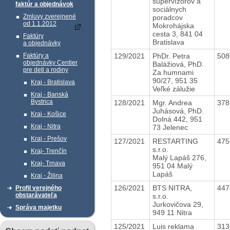
supervízorov a
faktúr a objednávok
sociálnych
Zmluvy zverejnené
poradcov
od 1.1.2012
Mokrohájska
cesta 3, 841 04
Faktúry
Bratislava
a objednávky
129/2021
PhDr. Petra
50
Faktúry a
objednávky Centier
Balážiová, PhD.
pre deti a rodiny
Za humnami
90/27, 951 35
Kraj - Bratislava
Veľké zálužie
Kraj - Banská
Bystrica
128/2021
Mgr. Andrea
37
Juhásová, PhD.
Kraj - Košice
Dolná 442, 951
Kraj - Nitra
73 Jelenec
Kraj - Prešov
127/2021
RESTARTING
47
s.r.o.
Kraj- Trenčín
Malý Lapáš 276,
Kraj- Trnava
951 04 Malý
Lapáš
Kraj - Žilina
126/2021
BTS NITRA,
44
Profil verejného
obstarávateľa
s.r.o.
Jurkovičova 29,
Správa majetku
949 11 Nitra
125/2021
Luis reklama
31