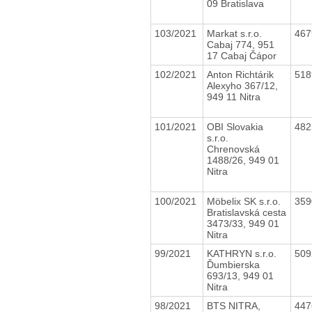
09 Bratislava
103/2021
Markat s.r.o.
46
Cabaj 774, 951
17 Cabaj Čápor
102/2021
Anton Richtárik
51
Alexyho 367/12,
949 11 Nitra
101/2021
OBI Slovakia
48
s.r.o.
Chrenovská
1488/26, 949 01
Nitra
100/2021
Möbelix SK s.r.o.
35
Bratislavská cesta
3473/33, 949 01
Nitra
99/2021
KATHRYN s.r.o.
50
Ďumbierska
693/13, 949 01
Nitra
98/2021
BTS NITRA,
44