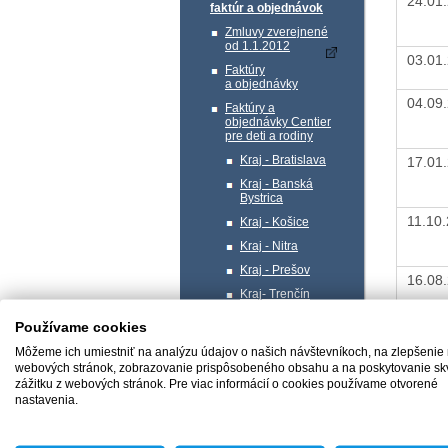
24.01
faktúr a objednávok
Zmluvy zverejnené
od 1.1.2012
03.01
Faktúry
a objednávky
04.09
Faktúry a
objednávky Centier
pre deti a rodiny
Kraj - Bratislava
17.01
Kraj - Banská
Bystrica
11.10
Kraj - Košice
Kraj - Nitra
Kraj - Prešov
16.08
Kraj- Trenčín
Kraj- Trnava
Používame cookies
Kraj - Žilina
Môžeme ich umiestniť na analýzu údajov o našich návštevníkoch, na zlepšenie
23.05
Profil verejného
webových stránok, zobrazovanie prispôsobeného obsahu a na poskytovanie sk
obstarávateľa
zážitku z webových stránok. Pre viac informácií o cookies používame otvorené
nastavenia.
Správa majetku
18.04