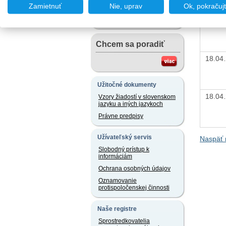
Chcem podať podnet
Zamietnuť
Nie, uprav
Ok, pokračuj
18.04
Chcem sa poradiť
18.04
Užitočné dokumenty
18.04
Vzory žiadostí v slovenskom
jazyku a iných jazykoch
Právne predpisy
Užívateľský servis
Naspäť 
Slobodný prístup k
informáciám
Ochrana osobných údajov
Oznamovanie
protispoločenskej činnosti
Naše registre
Sprostredkovatelia