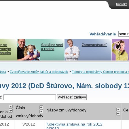
Kontakt
Vyhľadávanie
n so
Sociálne veci
Zamestnávateľ
votným
a rodina
ihnutím
>
>
ánka
Zverejňovanie zmlúv, faktúr a objednávok
Faktúry a objednávky Centier pre deti a 
vy 2012 (DeD Štúrovo, Nám. slobody 1
ť:
Číslo
Názov zmluvy/dohody
Ce
nenia
zmluvy/dohody
/dohod
.2012
9/2012
Kolektívna zmluva na rok 2012
9/2012