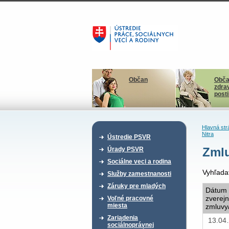
Občan
Obča
zdra
post
Hlavná str
Nitra
Ústredie PSVR
Zmlu
Úrady PSVR
Sociálne veci a rodina
Vyhľada
Služby zamestnanosti
Záruky pre mladých
Dátum
zverej
Voľné pracovné
miesta
zmluvy
Zariadenia
13.04
sociálnoprávnej