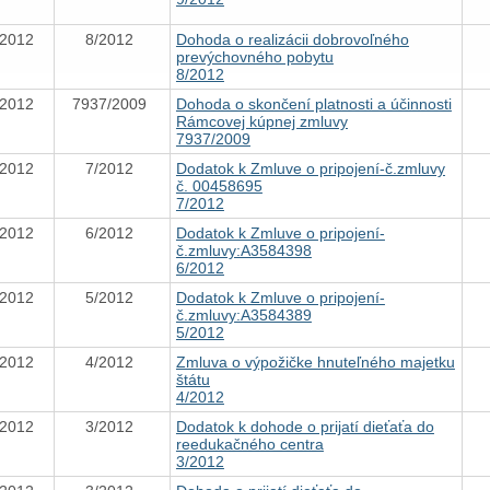
.2012
8/2012
Dohoda o realizácii dobrovoľného
prevýchovného pobytu
8/2012
.2012
7937/2009
Dohoda o skončení platnosti a účinnosti
Rámcovej kúpnej zmluvy
7937/2009
.2012
7/2012
Dodatok k Zmluve o pripojení-č.zmluvy
č. 00458695
7/2012
.2012
6/2012
Dodatok k Zmluve o pripojení-
č.zmluvy:A3584398
6/2012
.2012
5/2012
Dodatok k Zmluve o pripojení-
č.zmluvy:A3584389
5/2012
.2012
4/2012
Zmluva o výpožičke hnuteľného majetku
štátu
4/2012
.2012
3/2012
Dodatok k dohode o prijatí dieťaťa do
reedukačného centra
3/2012