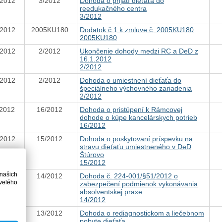
.2012
3/2012
Dohoda o prijatí dieťaťa do
reedukačného centra
3/2012
.2012
2005KU180
Dodatok č.1 k zmluve č. 2005KU180
2005KU180
.2012
2/2012
Ukončenie dohody medzi RC a DeD z
16.1.2012
2/2012
.2012
2/2012
Dohoda o umiestnení dieťaťa do
špeciálneho výchovného zariadenia
2/2012
.2012
16/2012
Dohoda o pristúpení k Rámcovej
dohode o kúpe kancelárskych potrieb
16/2012
.2012
15/2012
Dohoda o poskytovaní príspevku na
stravu dieťaťu umiestneného v DeD
Štúrovo
15/2012
 našich
.2012
14/2012
Dohoda č. 224-001/§51/2012 o
velého
zabezpečení podmienok vykonávania
absolventskej praxe
14/2012
.2012
13/2012
Dohoda o rediagnostickom a liečebnom
pobyte dieťaťa