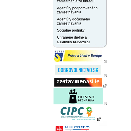
zamestnania za úhradu
Agentúry podporovaného
zamestnávania
Agentúry dočasného
zamestnávania
Sociálne podniky
Chránené dielne a
chránené pracoviská