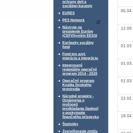
ochrany detí a
sociálnej kurately
05.04
EURES
PES Network
Nástroje na
12.09
prepojenie Európy
(CEF)/Systém EESSI
Európsky sociálny
01.03
fond
Fond pre azyl,
migráciu a integráciu
01.03
Integrovaný
regionálny operačný
program 2014 - 2020
01.03
Operačný program
Kvalita životného
prostredia
Národné projekty -
22.02
Oznámenia o
možnosti
predkladania žiadostí
o poskytnutie
18.04
finančného príspevku
Štatistiky
Zverejňovanie zmlúv,