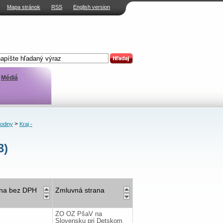
Mapa stránok
RSS
English version
Médiá
>
rodiny
Kraj -
3)
na bez DPH
Zmluvná strana
ZO OZ PšaV na
Slovensku pri Detskom