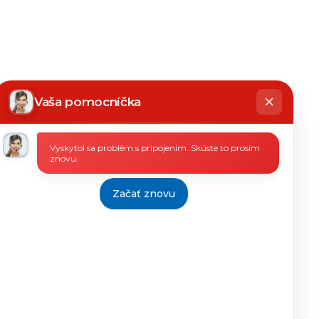
hatbot
íše
Vaša pomocníčka
Vyskytol sa problém s pripojením. Skúste to prosím
znovu.
Začať znovu