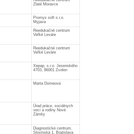
Zlaté Moravce
Promys soft s.r.o.
Myjava
Reedukačné centrum
Veľké Leváre
Reedukačné centrum
Veľké Leváre
Xepap, s.r.o. Jesenského
4703, 96001 Zvolen
Marta Domeová
Úrad práce, sociálnych
vecí a rodiny Nové
Zámky
Diagnostické centrum,
Slovinská 1, Bratislava