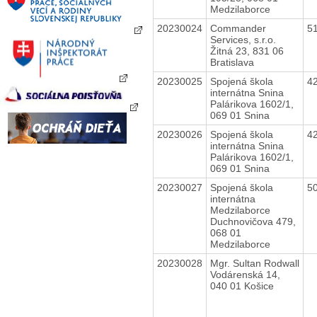
Medzilaborce
20230024
Commander
5
Services, s.r.o.
Žitná 23, 831 06
Bratislava
20230025
Spojená škola
4
internátna Snina
Palárikova 1602/1,
069 01 Snina
20230026
Spojená škola
4
internátna Snina
Palárikova 1602/1,
069 01 Snina
20230027
Spojená škola
5
internátna
Medzilaborce
Duchnovičova 479,
068 01
Medzilaborce
20230028
Mgr. Sultan Rodwall
Vodárenská 14,
040 01 Košice