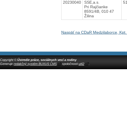
20230040
SSE,a.s.
5
Pri Rajčianke
8591/4B, 010 47
Žilina
Naspäť na CDaR Medzilaborce, Kpt.
Copyright ©
Ústredie práce, sociálnych vecí a rodiny
Generuje
redakčný systém BUXUS CMS
spoločnosti
ui42
.