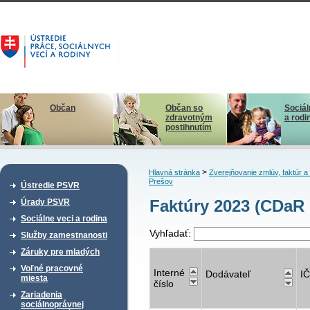
Občan
Občan so
Sociál
zdravotným
a rodi
postihnutím
>
Hlavná stránka
Zverejňovanie zmlúv, faktúr 
Prešov
Ústredie PSVR
Faktúry 2023 (CDaR 
Úrady PSVR
Sociálne veci a rodina
Vyhľadať:
Služby zamestnanosti
Záruky pre mladých
Voľné pracovné
Interné
Dodávateľ
I
miesta
číslo
Zariadenia
sociálnoprávnej