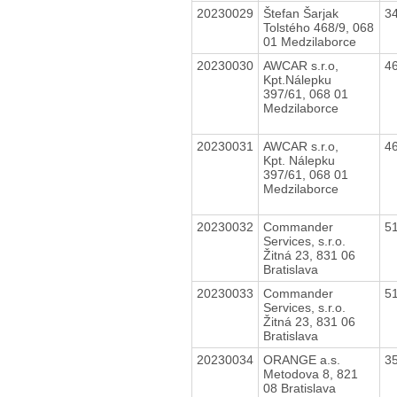
20230029
Štefan Šarjak
3
Tolstého 468/9, 068
01 Medzilaborce
20230030
AWCAR s.r.o,
4
Kpt.Nálepku
397/61, 068 01
Medzilaborce
20230031
AWCAR s.r.o,
4
Kpt. Nálepku
397/61, 068 01
Medzilaborce
20230032
Commander
5
Services, s.r.o.
Žitná 23, 831 06
Bratislava
20230033
Commander
5
Services, s.r.o.
Žitná 23, 831 06
Bratislava
20230034
ORANGE a.s.
3
Metodova 8, 821
08 Bratislava