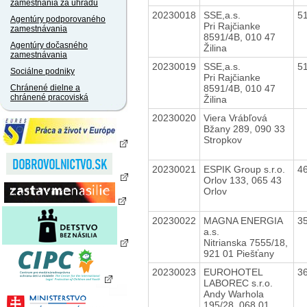
zamestnania za úhradu
20230018
SSE,a.s.
5
Agentúry podporovaného
Pri Rajčianke
zamestnávania
8591/4B, 010 47
Agentúry dočasného
Žilina
zamestnávania
20230019
SSE,a.s.
5
Sociálne podniky
Pri Rajčianke
8591/4B, 010 47
Chránené dielne a
chránené pracoviská
Žilina
20230020
Viera Vrábľová
Bžany 289, 090 33
Stropkov
20230021
ESPIK Group s.r.o.
4
Orlov 133, 065 43
Orlov
20230022
MAGNA ENERGIA
3
a.s.
Nitrianska 7555/18,
921 01 Piešťany
20230023
EUROHOTEL
3
LABOREC s.r.o.
Andy Warhola
195/28, 068 01