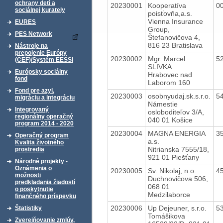
ochrany detí a
20230001
Kooperatíva
0
sociálnej kurately
poisťovňa,a.s.
Vienna Insurance
EURES
Group,
PES Network
Štefanovičova 4,
816 23 Bratislava
Nástroje na
prepojenie Európy
20230002
Mgr. Marcel
5
(CEF)/Systém EESSI
SLIVKA
Európsky sociálny
Hrabovec nad
fond
Laborom 160
Fond pre azyl,
20230003
osobnyudaj.sk.s.r.o.
5
migráciu a integráciu
Námestie
Integrovaný
osloboditeľov 3/A,
regionálny operačný
040 01 Košice
program 2014 - 2020
20230004
MAGNA ENERGIA
3
Operačný program
a.s.
Kvalita životného
Nitrianska 7555/18,
prostredia
921 01 Piešťany
Národné projekty -
Oznámenia o
20230005
Sv. Nikolaj, n.o.
4
možnosti
Duchnovičova 506,
predkladania žiadostí
068 01
o poskytnutie
Medzilaborce
finančného príspevku
20230006
Up Dejeuner, s.r.o.
5
Štatistiky
Tomášikova
Zverejňovanie zmlúv,