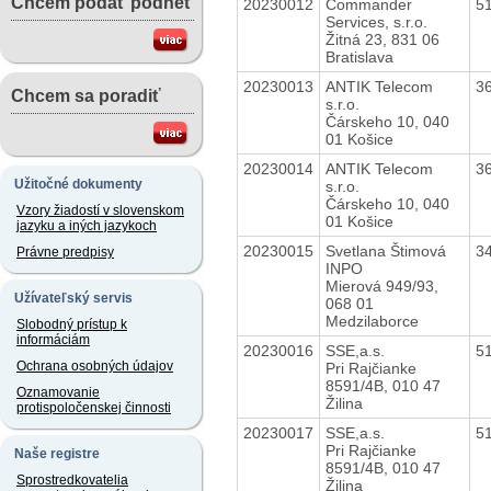
Chcem podať podnet
20230012
Commander
5
Services, s.r.o.
Žitná 23, 831 06
Bratislava
20230013
ANTIK Telecom
3
Chcem sa poradiť
s.r.o.
Čárskeho 10, 040
01 Košice
20230014
ANTIK Telecom
3
Užitočné dokumenty
s.r.o.
Čárskeho 10, 040
Vzory žiadostí v slovenskom
01 Košice
jazyku a iných jazykoch
20230015
Svetlana Štimová
3
Právne predpisy
INPO
Mierová 949/93,
Užívateľský servis
068 01
Medzilaborce
Slobodný prístup k
informáciám
20230016
SSE,a.s.
5
Ochrana osobných údajov
Pri Rajčianke
8591/4B, 010 47
Oznamovanie
Žilina
protispoločenskej činnosti
20230017
SSE,a.s.
5
Pri Rajčianke
Naše registre
8591/4B, 010 47
Sprostredkovatelia
Žilina