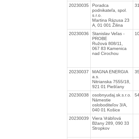
20230035
Poradca
3
podnikateľa, spol.
s.r.o.
Martina Rázusa 23
A, 01 001 Žilina
20230036
Stanislav Veľas -
1
PROBE
Ružová 808/11,
067 83 Kamenica
nad Cirochou
20230037
MAGNA ENERGIA
3
a.s.
Nitrianska 7555/18,
921 01 Piešťany
20230038
osobnyudaj.sk.s.r.o.
5
Námestie
osloboditeľov 3/A,
040 01 Košice
20230039
Viera Vrábľová
Bžany 289, 090 33
Stropkov