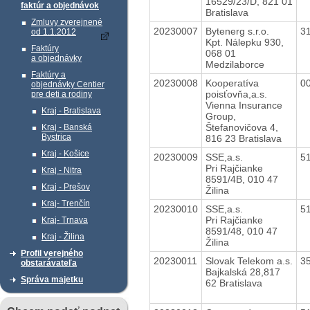
16529/23/D, 821 01
faktúr a objednávok
Bratislava
Zmluvy zverejnené
20230007
Bytenerg s.r.o.
3
od 1.1.2012
Kpt. Nálepku 930,
Faktúry
068 01
a objednávky
Medzilaborce
Faktúry a
20230008
Kooperatíva
0
objednávky Centier
poisťovňa,a.s.
pre deti a rodiny
Vienna Insurance
Kraj - Bratislava
Group,
Štefanovičova 4,
Kraj - Banská
Bystrica
816 23 Bratislava
Kraj - Košice
20230009
SSE,a.s.
5
Pri Rajčianke
Kraj - Nitra
8591/4B, 010 47
Kraj - Prešov
Žilina
Kraj- Trenčín
20230010
SSE,a.s.
5
Pri Rajčianke
Kraj- Trnava
8591/48, 010 47
Kraj - Žilina
Žilina
Profil verejného
20230011
Slovak Telekom a.s.
3
obstarávateľa
Bajkalská 28,817
Správa majetku
62 Bratislava