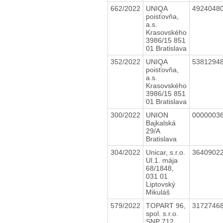
662/2022
UNIQA
4924048
poisťovňa,
a.s.
Krasovského
3986/15 851
01 Bratislava
352/2022
UNIQA
5381294
poisťovňa,
a.s.
Krasovského
3986/15 851
01 Bratislava
300/2022
UNION
0000003
Bajkalská
29/A
Bratislava
304/2022
Unicar, s.r.o.
3640902
Ul.1. mája
68/1848,
031 01
Liptovský
Mikuláš
579/2022
TOPART 96,
3172746
spol. s.r.o.
SNP 712