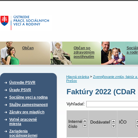
Občan
Občan so
Sociál
zdravotným
a rodi
postihnutím
>
Hlavná stránka
Zverejňovanie zmlúv, faktúr 
Prešov
Ústredie PSVR
Faktúry 2022 (CDaR 
Úrady PSVR
Sociálne veci a rodina
Vyhľadať:
Služby zamestnanosti
Záruky pre mladých
Voľné pracovné
Interné
Dodávateľ
IČO
miesta
číslo
Zariadenia
sociálnoprávnej