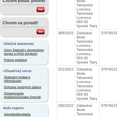
Chcem podať podnet
škola
Tatranská
Lomnica
Tatranská
Lomnica,
059 60
Chcem sa poradiť
Vysoké Tatry
389/2022
Základná
3787601
škola
Tatranská
Užitočné dokumenty
Lomnica
Tatranská
Vzory žiadostí v slovenskom
Lomnica,
jazyku a iných jazykoch
059 60
Právne predpisy
Vysoké Tatry
321/2022
Základná
3787601
Užívateľský servis
škola
Tatranská
Slobodný prístup k
informáciám
Lomnica
Tatranská
Ochrana osobných údajov
Lomnica,
Oznamovanie
059 60
protispoločenskej činnosti
Vysoké Tatry
180/2022
Základná
3787601
Naše registre
škola
Tatranská
Sprostredkovatelia