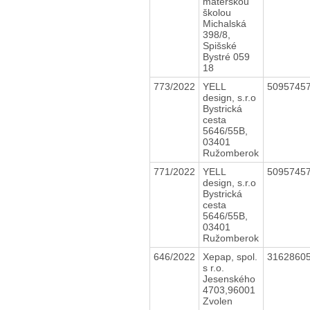
materskou
školou
Michalská
398/8,
Spišské
Bystré 059
18
773/2022
YELL
5095745
design, s.r.o
Bystrická
cesta
5646/55B,
03401
Ružomberok
771/2022
YELL
5095745
design, s.r.o
Bystrická
cesta
5646/55B,
03401
Ružomberok
646/2022
Xepap, spol.
3162860
s r.o.
Jesenského
4703,96001
Zvolen