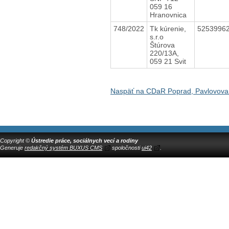
059 16
Hranovnica
748/2022
Tk kúrenie,
5253996
s.r.o
Štúrova
220/13A,
059 21 Svit
Naspäť na CDaR Poprad, Pavlovova
Copyright ©
Ústredie práce, sociálnych vecí a rodiny
Generuje
redakčný systém BUXUS CMS
spoločnosti
ui42
.