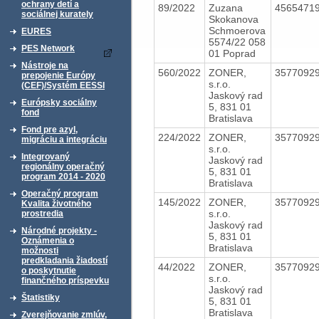
ochrany detí a
89/2022
Zuzana
4565471
sociálnej kurately
Skokanova
Schmoerova
EURES
5574/22 058
PES Network
01 Poprad
Nástroje na
560/2022
ZONER,
3577092
prepojenie Európy
s.r.o.
(CEF)/Systém EESSI
Jaskový rad
Európsky sociálny
5, 831 01
fond
Bratislava
Fond pre azyl,
224/2022
ZONER,
3577092
migráciu a integráciu
s.r.o.
Integrovaný
Jaskový rad
regionálny operačný
5, 831 01
program 2014 - 2020
Bratislava
Operačný program
145/2022
ZONER,
3577092
Kvalita životného
s.r.o.
prostredia
Jaskový rad
Národné projekty -
5, 831 01
Oznámenia o
Bratislava
možnosti
predkladania žiadostí
44/2022
ZONER,
3577092
o poskytnutie
s.r.o.
finančného príspevku
Jaskový rad
Štatistiky
5, 831 01
Bratislava
Zverejňovanie zmlúv,