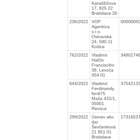
Karadžičova
17, 825 22
Bratislava 26
236/2022
VOP
0000005
Agentúra
s.r.o.
Ostravská
24, 040 11
Košice
762/2022
Vladimír
3480274
Halčin
Francisciho
38, Levoča
054 01
644/2022
Vladimír
3754213
Ferdinandy,
ferdi75
Maša 432/1,
05001
Revúca
299/2022
Úsmev ako
1731653
dar
Ševčenková
21 851 01
Bratislava