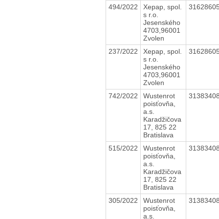
494/2022
Xepap, spol.
3162860
s r.o.
Jesenského
4703,96001
Zvolen
237/2022
Xepap, spol.
3162860
s r.o.
Jesenského
4703,96001
Zvolen
742/2022
Wustenrot
3138340
poisťovňa,
a.s.
Karadžičova
17, 825 22
Bratislava
515/2022
Wustenrot
3138340
poisťovňa,
a.s.
Karadžičova
17, 825 22
Bratislava
305/2022
Wustenrot
3138340
poisťovňa,
a.s.