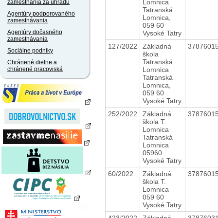
Lomnica
zamestnania za úhradu
Tatranská
Agentúry podporovaného
Lomnica,
zamestnávania
059 60
Agentúry dočasného
Vysoké Tatry
zamestnávania
127/2022
Základná
3787601
Sociálne podniky
škola
Tatranská
Chránené dielne a
Lomnica
chránené pracoviská
Tatranská
Lomnica,
059 60
Vysoké Tatry
252/2022
Základná
3787601
škola T.
Lomnica
Tatranská
Lomnica
05960
Vysoké Tatry
60/2022
Základná
3787601
škola T.
Lomnica
059 60
Vysoké Tatry
423/2022
Základná
3787603