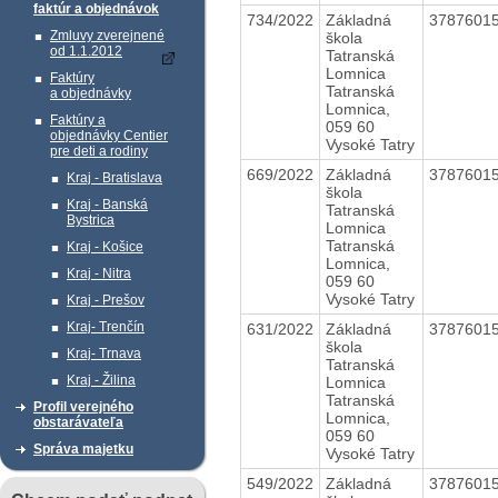
faktúr a objednávok
734/2022
Základná
3787601
Zmluvy zverejnené
škola
od 1.1.2012
Tatranská
Lomnica
Faktúry
Tatranská
a objednávky
Lomnica,
Faktúry a
059 60
objednávky Centier
Vysoké Tatry
pre deti a rodiny
669/2022
Základná
3787601
Kraj - Bratislava
škola
Kraj - Banská
Tatranská
Bystrica
Lomnica
Tatranská
Kraj - Košice
Lomnica,
Kraj - Nitra
059 60
Vysoké Tatry
Kraj - Prešov
Kraj- Trenčín
631/2022
Základná
3787601
škola
Kraj- Trnava
Tatranská
Kraj - Žilina
Lomnica
Tatranská
Profil verejného
Lomnica,
obstarávateľa
059 60
Správa majetku
Vysoké Tatry
549/2022
Základná
3787601