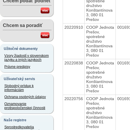
Chcem podať podnet
spotrebné
družstvo
Konštantínova
3, 080 01
Prešov
Chcem sa poradiť
20220910
COOP Jednota
00169
Prešov,
spotrebné
družstvo
Konštantínova
Užitočné dokumenty
3, 080 01
Prešov
Vzory žiadostí v slovenskom
jazyku a iných jazykoch
20220838
COOP Jednota
00169
Právne predpisy
Prešov,
spotrebné
družstvo
Užívateľský servis
Konštantínova
3, 080 01
Slobodný prístup k
informáciám
Prešov
Ochrana osobných údajov
20220756
COOP Jednota
00169
Prešov,
Oznamovanie
spotrebné
protispoločenskej činnosti
družstvo
Konštantínova
Naše registre
3, 080 01
Prešov
Sprostredkovatelia