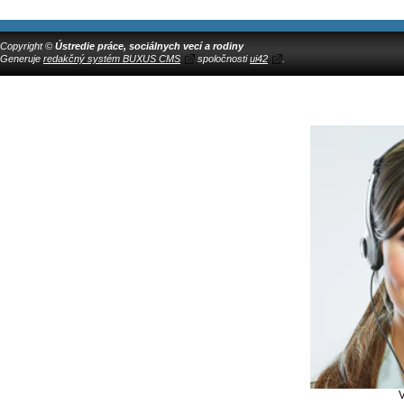
Copyright ©
Ústredie práce, sociálnych vecí a rodiny
Generuje
redakčný systém BUXUS CMS
spoločnosti
ui42
.