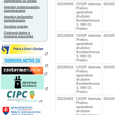
zamestnania za úhradu
20220645
COOP Jednota
00169
Agentúry podporovaného
Prešov,
zamestnávania
spotrebné
družstvo
Agentúry dočasného
Konštantínova
zamestnávania
3, 080 01
Sociálne podniky
Prešov
Chránené dielne a
20220569
COOP Jednota
00169
chránené pracoviská
Prešov,
spotrebné
družstvo
Konštantínova
3, 080 01
Prešov
20220516
COOP Jednota
00169
Prešov,
spotrebné
družstvo
Konštantínova
3, 080 01
Prešov
20220402
COOP Jednota
00169
Prešov,
spotrebné
družstvo
Konštantínova