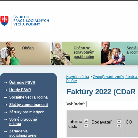
Občan
Občan so
Sociál
zdravotným
a rodi
postihnutím
>
Hlavná stránka
Zverejňovanie zmlúv, faktúr 
Prešov
Ústredie PSVR
Faktúry 2022 (CDaR 
Úrady PSVR
Sociálne veci a rodina
Vyhľadať:
Služby zamestnanosti
Záruky pre mladých
Voľné pracovné
Interné
Dodávateľ
IČO
miesta
číslo
Zariadenia
sociálnoprávnej