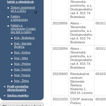
Slovenská
faktúr a objednávok
poisťovňa, a.s.
Zmluvy zverejnené
Dostojevského
od 1.1.2012
rad 4, 815 74
Bratislava
Faktúry
a objednávky
20220055
Alianz -
00151
Faktúry a
Slovenská
objednávky Centier
poisťovňa, a.s.
pre deti a rodiny
Dostojevského
Kraj - Bratislava
rad 4, 815 74
Bratislava
Kraj - Banská
Bystrica
20220054
Alianz -
00151
Slovenská
Kraj - Košice
poisťovňa, a.s.
Kraj - Nitra
Dostojevského
rad 4, 815 74
Kraj - Prešov
Bratislava
Kraj- Trenčín
20220693
Reedukačné
00163
Kraj- Trnava
centrum
Kraj - Žilina
Námestie
Štefana
Profil verejného
Kluberta 1,
obstarávateľa
054 01 Levoča
Správa majetku
20221033
COOP Jednota
00169
Prešov,