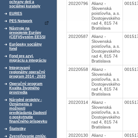
ochrany detí a
20220796
Alianz -
00151
sociálnej kurately
Slovenská
poisťovňa, a.s.
EURES
Dostojevského
PES Network
rad 4, 815 74
Bratislava
Nástroje na
prepojenie Európy
20220587
Alianz -
00151
(CEF)/Systém EESSI
Slovenská
Európsky sociálny
poisťovňa, a.s.
fond
Dostojevského
rad 4, 815 74
Fond pre azyl,
migráciu a integráciu
Bratislava
Integrovaný
20220558
Alianz -
00151
regionálny operačný
Slovenská
program 2014 - 2020
poisťovňa, a.s.
Dostojevského
Operačný program
Kvalita životného
rad 4, 815 74
prostredia
Bratislava
Národné projekty -
20220314
Alianz -
00151
Oznámenia o
Slovenská
možnosti
poisťovňa, a.s.
predkladania žiadostí
Dostojevského
o poskytnutie
finančného príspevku
rad 4, 815 74
Bratislava
Štatistiky
20220130
Alianz -
00151
Zverejňovanie zmlúv,