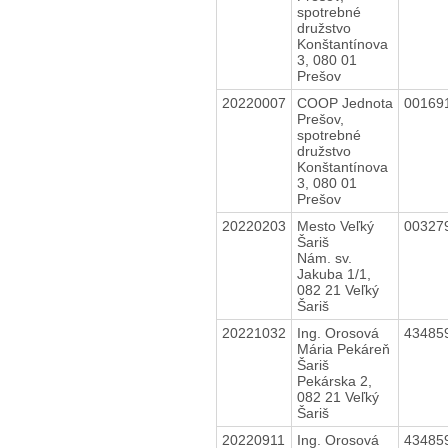
spotrebné
družstvo
Konštantínova
3, 080 01
Prešov
20220007
COOP Jednota
00169
Prešov,
spotrebné
družstvo
Konštantínova
3, 080 01
Prešov
20220203
Mesto Veľký
00327
Šariš
Nám. sv.
Jakuba 1/1,
082 21 Veľký
Šariš
20221032
Ing. Orosová
43485
Mária Pekáreň
Šariš
Pekárska 2,
082 21 Veľký
Šariš
20220911
Ing. Orosová
43485