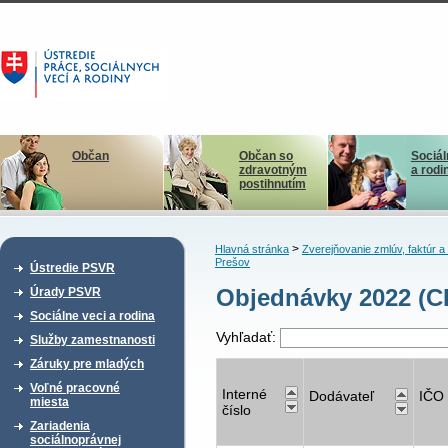
Občan
Občan so
Sociál
zdravotným
a rodi
postihnutím
>
Hlavná stránka
Zverejňovanie zmlúv, faktúr 
Prešov
Ústredie PSVR
Objednávky 2022 (CD
Úrady PSVR
Sociálne veci a rodina
Vyhľadať:
Služby zamestnanosti
Záruky pre mladých
Voľné pracovné
Interné
Dodávateľ
IČO
miesta
číslo
Zariadenia
sociálnoprávnej