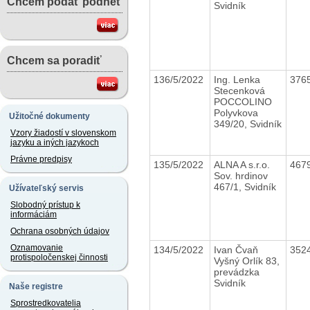
Chcem podať podnet
Svidník
Chcem sa poradiť
136/5/2022
Ing. Lenka
376
Stecenková
POCCOLINO
Polyvkova
Užitočné dokumenty
349/20, Svidník
Vzory žiadostí v slovenskom
jazyku a iných jazykoch
Právne predpisy
135/5/2022
ALNA A s.r.o.
467
Sov. hrdinov
467/1, Svidník
Užívateľský servis
Slobodný prístup k
informáciám
Ochrana osobných údajov
Oznamovanie
134/5/2022
Ivan Čvaň
352
protispoločenskej činnosti
Vyšný Orlík 83,
prevádzka
Svidník
Naše registre
Sprostredkovatelia