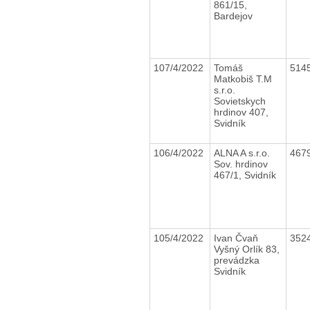
861/15,
Bardejov
107/4/2022
Tomáš
514
Matkobiš T.M
s.r.o.
Sovietskych
hrdinov 407,
Svidník
106/4/2022
ALNA A s.r.o.
467
Sov. hrdinov
467/1, Svidník
105/4/2022
Ivan Čvaň
352
Vyšný Orlík 83,
prevádzka
Svidník