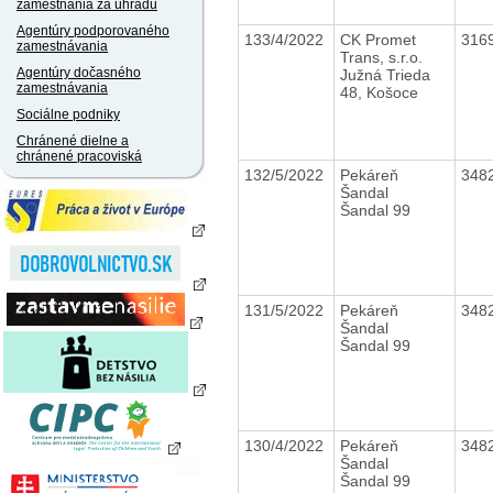
zamestnania za úhradu
Agentúry podporovaného
133/4/2022
CK Promet
316
zamestnávania
Trans, s.r.o.
Agentúry dočasného
Južná Trieda
zamestnávania
48, Košoce
Sociálne podniky
Chránené dielne a
chránené pracoviská
132/5/2022
Pekáreň
348
Šandal
Šandal 99
131/5/2022
Pekáreň
348
Šandal
Šandal 99
130/4/2022
Pekáreň
348
Šandal
Šandal 99