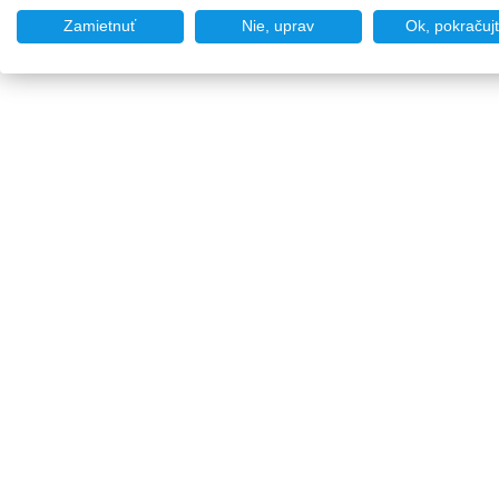
Zamietnuť
Nie, uprav
Ok, pokračuj