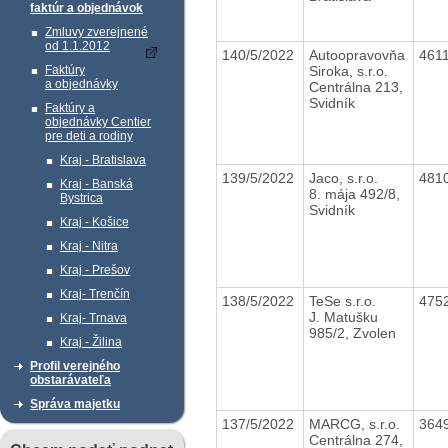
faktúr a objednávok
Zmluvy zverejnené
od 1.1.2012
140/5/2022
Autoopravovňa
461
Siroka, s.r.o.
Faktúry
a objednávky
Centrálna 213,
Svidník
Faktúry a
objednávky Centier
pre deti a rodiny
Kraj - Bratislava
139/5/2022
Jaco, s.r.o.
481
Kraj - Banská
8. mája 492/8,
Bystrica
Svidník
Kraj - Košice
Kraj - Nitra
Kraj - Prešov
Kraj- Trenčín
138/5/2022
TeSe s.r.o.
475
J. Matušku
Kraj- Trnava
985/2, Zvolen
Kraj - Žilina
Profil verejného
obstarávateľa
Správa majetku
137/5/2022
MARCG, s.r.o.
364
Centrálna 274,