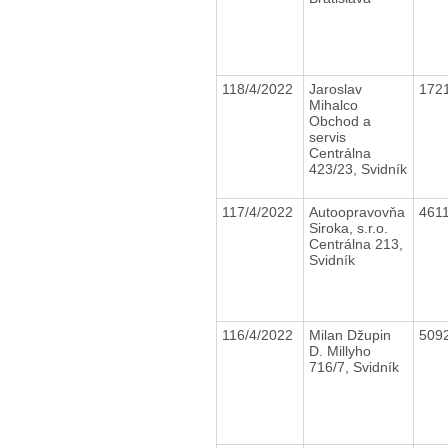
118/4/2022
Jaroslav
172
Mihalco
Obchod a
servis
Centrálna
423/23, Svidník
117/4/2022
Autoopravovňa
461
Siroka, s.r.o.
Centrálna 213,
Svidník
116/4/2022
Milan Džupin
509
D. Millyho
716/7, Svidník