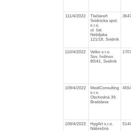
111/4/2022
Tlačiareň
364
Svidnicka spol.
s r.o.
ul. čat.
Nebiljaka
121/18, Svidník
110/4/2022
Velko s.r.o.
170
Sov. hrdinov
80/41, Svidník
109/4/2022
MediConsulting
455
s.r.o.
Obchodná 39,
Bratislava
108/4/2022
HygArt s.r.o.
514
Nábrežná