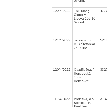
Svidník
122/4/2022
Thi Huong
477
Giang Vu
Lipová 205/10,
Svidník
121/4/2022
Terain s.r.o.
521
M.R.Štefánika
34, Žilina
120/4/2022
Gazdík Jozef
332
Hencovská
1802,
Hencovce
119/4/2022
Protetika, a.s.
313
Bojnická 10,
Bratislava