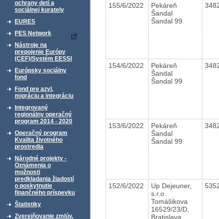
ochrany detí a
155/6/2022
Pekáreň
348
sociálnej kurately
Šandal
Šandal 99
EURES
PES Network
Nástroje na
prepojenie Európy
(CEF)/Systém EESSI
154/6/2022
Pekáreň
348
Európsky sociálny
Šandal
fond
Šandal 99
Fond pre azyl,
migráciu a integráciu
Integrovaný
regionálny operačný
program 2014 - 2020
153/6/2022
Pekáreň
348
Šandal
Operačný program
Kvalita životného
Šandal 99
prostredia
Národné projekty -
Oznámenia o
možnosti
predkladania žiadostí
152/6/2022
Up Dejeuner,
535
o poskytnutie
finančného príspevku
s.r.o.
Tomášikova
Štatistiky
16529/23/D,
Zverejňovanie zmlúv,
Bratislava