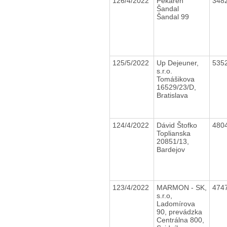
126/4/2022
Pekáreň
348
Šandal
Šandal 99
125/5/2022
Up Dejeuner,
535
s.r.o.
Tomášikova
16529/23/D,
Bratislava
124/4/2022
Dávid Štofko
480
Toplianska
20851/13,
Bardejov
123/4/2022
MARMON - SK,
474
s.r.o,
Ladomírova
90, prevádzka
Centrálna 800,