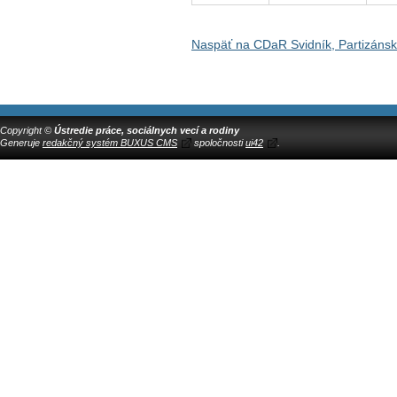
Naspäť na CDaR Svidník, Partizáns
Copyright ©
Ústredie práce, sociálnych vecí a rodiny
Generuje
redakčný systém BUXUS CMS
spoločnosti
ui42
.