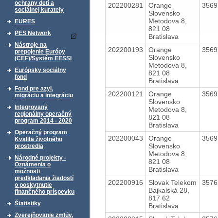
ochrany detí a
202200281
Orange
356
sociálnej kurately
Slovensko
Metodova 8,
EURES
821 08
PES Network
Bratislava
Nástroje na
202200193
Orange
356
prepojenie Európy
Slovensko
(CEF)/Systém EESSI
Metodova 8,
Európsky sociálny
821 08
fond
Bratislava
Fond pre azyl,
202200121
Orange
356
migráciu a integráciu
Slovensko
Integrovaný
Metodova 8,
regionálny operačný
821 08
program 2014 - 2020
Bratislava
Operačný program
202200043
Orange
356
Kvalita životného
Slovensko
prostredia
Metodova 8,
Národné projekty -
821 08
Oznámenia o
Bratislava
možnosti
predkladania žiadostí
202200916
Slovak Telekom
357
o poskytnutie
Bajkalská 28,
finančného príspevku
817 62
Štatistiky
Bratislava
Zverejňovanie zmlúv,