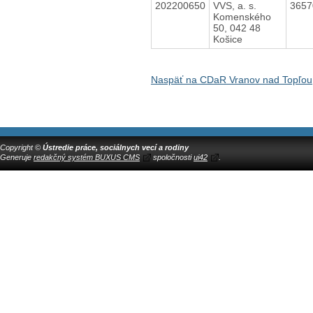
202200650
VVS, a. s.
365
Komenského
50, 042 48
Košice
Naspäť na CDaR Vranov nad Topľou,
Copyright ©
Ústredie práce, sociálnych vecí a rodiny
Generuje
redakčný systém BUXUS CMS
spoločnosti
ui42
.