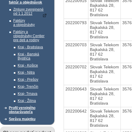
202200915
Slovak Telekom
357
faktúr a objednávok
Bajkalská 28,
Zmluvy zverejnené
817 62
od 1.1.2012
Bratislava
Faktúry
202200793
Slovak Telekom
357
a objednávky
Bajkalská 28,
817 62
Faktúry a
objednávky Centier
Bratislava
pre deti a rodiny
202200703
Slovak Telekom
357
Kraj - Bratislava
Bajkalská 28,
817 62
Kraj - Banská
Bystrica
Bratislava
Kraj - Košice
202200702
Slovak Telekom
357
Bajkalská 28,
Kraj - Nitra
817 62
Kraj - Prešov
Bratislava
Kraj- Trenčín
202200643
Slovak Telekom
357
Bajkalská 28,
Kraj- Trnava
817 62
Kraj - Žilina
Bratislava
Profil verejného
202200642
Slovak Telekom
357
obstarávateľa
Bajkalská 28,
Správa majetku
817 62
Bratislava