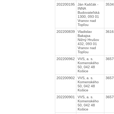
202200195
Ján Kaščák -
353
INNA
Budovateľská
1300, 093 01
Vranov nad
Topľou
202200839
Vladislav
361
Bakajsa
Nižný Hrušov
432, 093 01
Vranov nad
Topľou
202200962
VVS, a. s.
365
Komenského
50, 042 48
Košice
202200902
VVS, a. s.
365
Komenského
50, 042 48
Košice
202200901
VVS, a. s.
365
Komenského
50, 042 48
Košice