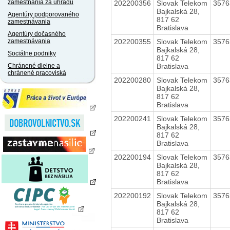
zamestnania za úhradu
202200356
Slovak Telekom
357
Bajkalská 28,
Agentúry podporovaného
817 62
zamestnávania
Bratislava
Agentúry dočasného
202200355
Slovak Telekom
357
zamestnávania
Bajkalská 28,
Sociálne podniky
817 62
Bratislava
Chránené dielne a
chránené pracoviská
202200280
Slovak Telekom
357
Bajkalská 28,
817 62
Bratislava
202200241
Slovak Telekom
357
Bajkalská 28,
817 62
Bratislava
202200194
Slovak Telekom
357
Bajkalská 28,
817 62
Bratislava
202200192
Slovak Telekom
357
Bajkalská 28,
817 62
Bratislava