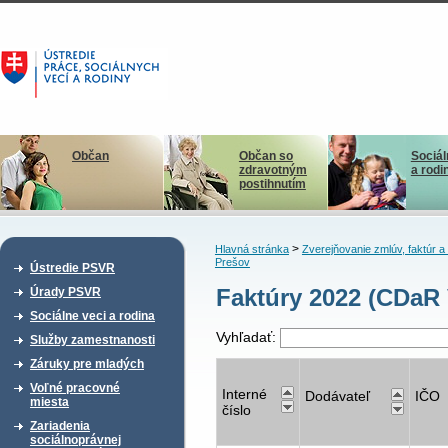
Občan
Občan so
Sociál
zdravotným
a rodi
postihnutím
>
Hlavná stránka
Zverejňovanie zmlúv, faktúr 
Prešov
Ústredie PSVR
Faktúry 2022 (CDaR 
Úrady PSVR
Sociálne veci a rodina
Vyhľadať:
Služby zamestnanosti
Záruky pre mladých
Voľné pracovné
Interné
Dodávateľ
IČO
miesta
číslo
Zariadenia
sociálnoprávnej