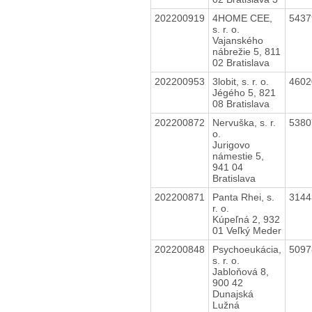
202200919
4HOME CEE,
543
s. r. o.
Vajanského
nábrežie 5, 811
02 Bratislava
202200953
3lobit, s. r. o.
460
Jégého 5, 821
08 Bratislava
202200872
Nervuška, s. r.
538
o.
Jurigovo
námestie 5,
941 04
Bratislava
202200871
Panta Rhei, s.
314
r. o.
Kúpeľná 2, 932
01 Veľký Meder
202200848
Psychoeukácia,
509
s. r. o.
Jabloňová 8,
900 42
Dunajská
Lužná