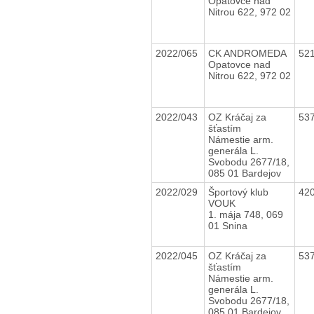
Opatovce nad
Nitrou 622, 972 02
2022/065
CK ANDROMEDA
52
Opatovce nad
Nitrou 622, 972 02
2022/043
OZ Kráčaj za
53
šťastím
Námestie arm.
generála L.
Svobodu 2677/18,
085 01 Bardejov
2022/029
Športový klub
42
VOUK
1. mája 748, 069
01 Snina
2022/045
OZ Kráčaj za
53
šťastím
Námestie arm.
generála L.
Svobodu 2677/18,
085 01 Bardejov