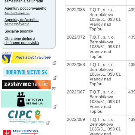
zamestnania za úhradu
Agentúry podporovaného
2022/085
T.Q.T., s. r. o.
43
zamestnávania
Bernolákova
1035/51, 093 01
Agentúry dočasného
Vranov nad
zamestnávania
Topľou
Sociálne podniky
2022/072
T.Q.T., s. r. o.
43
Chránené dielne a
Bernolákova
chránené pracoviská
1035/51, 093 01
Vranov nad
Topľou
2022/068
T.Q.T., s. r. o.
43
Bernolákova
1035/51, 093 01
Vranov nad
Topľou
2022/067
T.Q.T., s. r. o.
43
Bernolákova
1035/51, 093 01
Vranov nad
Topľou
2022/059
T.Q.T., s. r. o.
43
Bernolákova
1035/51, 093 01
Vranov nad