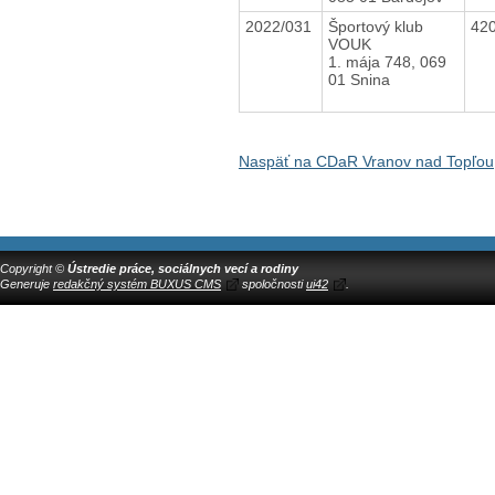
2022/031
Športový klub
42
VOUK
1. mája 748, 069
01 Snina
Naspäť na CDaR Vranov nad Topľou,
Copyright ©
Ústredie práce, sociálnych vecí a rodiny
Generuje
redakčný systém BUXUS CMS
spoločnosti
ui42
.