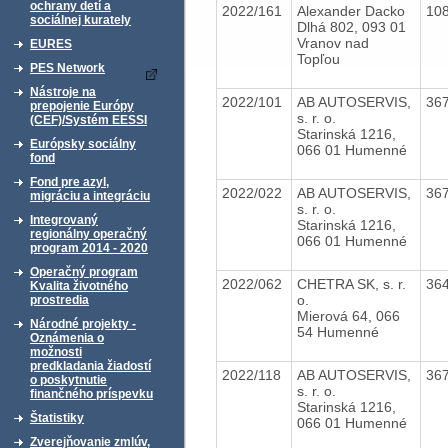
ochrany detí a
2022/161
Alexander Dacko
10
sociálnej kurately
Dlhá 802, 093 01
Vranov nad
EURES
Topľou
PES Network
Nástroje na
2022/101
AB AUTOSERVIS,
36
prepojenie Európy
s. r. o.
(CEF)/Systém EESSI
Starinská 1216,
Európsky sociálny
066 01 Humenné
fond
Fond pre azyl,
2022/022
AB AUTOSERVIS,
36
migráciu a integráciu
s. r. o.
Integrovaný
Starinská 1216,
regionálny operačný
066 01 Humenné
program 2014 - 2020
Operačný program
2022/062
CHETRA SK, s. r.
36
Kvalita životného
o.
prostredia
Mierová 64, 066
Národné projekty -
54 Humenné
Oznámenia o
možnosti
predkladania žiadostí
2022/118
AB AUTOSERVIS,
36
o poskytnutie
s. r. o.
finančného príspevku
Starinská 1216,
Štatistiky
066 01 Humenné
Zverejňovanie zmlúv,