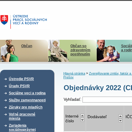
Občan
Občan so
Sociál
zdravotným
a rodi
postihnutím
>
Hlavná stránka
Zverejňovanie zmlúv, faktúr 
Prešov
Ústredie PSVR
Objednávky 2022 (CD
Úrady PSVR
Sociálne veci a rodina
Vyhľadať:
Služby zamestnanosti
Záruky pre mladých
Voľné pracovné
Interné
Dodávateľ
IČ
miesta
číslo
Zariadenia
sociálnoprávnej