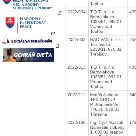
Topľou
2022/034
T.Q.T., s. r. o.
43
Bernolákova
1035/51, 093 01
Vranov nad
Topľou
2022/033
HAO VAN, s. r. o.
45
Ternavská
2239/11, 075 01
Trebišov
2022/013
T.Q.T., s. r. o.
43
Bernolákova
1035/51, 093 01
Vranov nad
Topľou
2022/111
Matúš Jankoľa -
54
TEX GROUP
P. Jilemnického
746/15, 028 01
Trstenná
2022/138
Ing. Cyril Maščuk
17
Námestie slobody
1, 093 01 Vranov