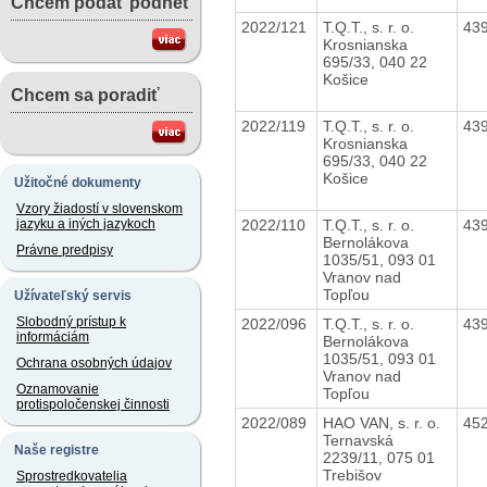
Chcem podať podnet
2022/121
T.Q.T., s. r. o.
43
Krosnianska
695/33, 040 22
Košice
Chcem sa poradiť
2022/119
T.Q.T., s. r. o.
43
Krosnianska
695/33, 040 22
Košice
Užitočné dokumenty
Vzory žiadostí v slovenskom
2022/110
T.Q.T., s. r. o.
43
jazyku a iných jazykoch
Bernolákova
Právne predpisy
1035/51, 093 01
Vranov nad
Topľou
Užívateľský servis
Slobodný prístup k
2022/096
T.Q.T., s. r. o.
43
informáciám
Bernolákova
1035/51, 093 01
Ochrana osobných údajov
Vranov nad
Oznamovanie
Topľou
protispoločenskej činnosti
2022/089
HAO VAN, s. r. o.
45
Ternavská
Naše registre
2239/11, 075 01
Trebišov
Sprostredkovatelia