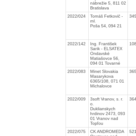
nábrežie 5, 811 02
Bratislava
2022/024
Tomáš Fetkovič -
34
ml.
Poša 54, 094 21
2022/142
Ing. František
10
Sarik - ELSATEX
Ondavské
Matiašovce 56,
094 01 Tovarné
2022/083
Minet Slovakia
36
Masarykova
6365/108, 071 01
Michalovce
2022/009
3soft Vranov, s. r.
36
o.
Duklianskych
hrdinov 2473, 093
01 Vranov nad
Topľou
2022/075
CK ANDROMEDA
52