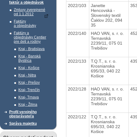
faktúr a objednávok
2022/103
Janette
35
Zmluvy zverejnené
Hencovská -
od 1.1.2012
Slovenský textil
Čaklov 202, 094
Faktúry
35
a objednávky
2022/140
HAO VAN, s. r. o.
45
Faktúry a
objednávky Centier
Ternavská
pre deti a rodiny
2239/11, 075 01
Trebišov
Kraj - Bratislava
Kraj - Banská
Bystrica
2022/133
T.Q.T., s. r. o.
43
Krosnianska
Kraj - Košice
695/33, 040 22
Kraj - Nitra
Košice
Kraj - Prešov
2022/128
HAO VAN, s. r. o.
45
Kraj- Trenčín
Ternavská
Kraj- Trnava
2239/11, 075 01
Trebišov
Kraj - Žilina
Profil verejného
obstarávateľa
2022/122
T.Q.T., s. r. o.
43
Krosnianska
Správa majetku
695/33, 040 22
Košice