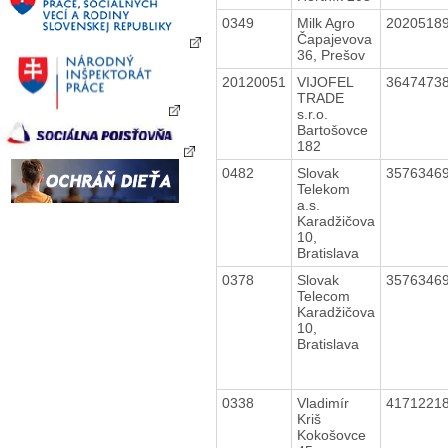
0349
Milk Agro
2020518
Čapajevova
36, Prešov
20120051
VIJOFEL
3647473
TRADE
s.r.o.
Bartošovce
182
0482
Slovak
3576346
Telekom
a.s.
Karadžičova
10,
Bratislava
0378
Slovak
3576346
Telecom
Karadžičova
10,
Bratislava
0338
Vladimír
4171221
Kriš
Kokošovce