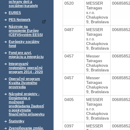
ochrany detí a
0520
MESSER
0068585
sociálnej kurately
Tatragas
s.r.o.
EURES
Chalupkova
PES Network
9, Bratislava
Nástroje na
0487
MESSER
0068585
prepojenie Európy
Tatragas
(CEF)/Systém EESSI
s.r.o.
Európsky sociálny
Chalupkova
fond
9, Bratislava
Fond pre azyl,
0457
Messer
0068585
migráciu a integráciu
Tatragas
Integrovaný
Chalupkova
regionálny operačný
9, Bratislava
program 2014 - 2020
0457
Messer
0068585
Operačný program
Tatragas
Kvalita životného
Chalupkova
prostredia
9, Bratislava
Národné projekty -
Oznámenia o
0405
MESSER
0068585
možnosti
Tatragas
predkladania žiadostí
s.r.o.
o poskytnutie
Chalupkova
finančného príspevku
9, Bratislava
Štatistiky
0397
MESSER
0068585
Zverejňovanie zmlúv,