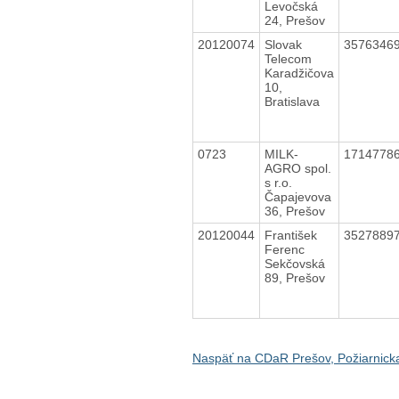
Levočská
24, Prešov
20120074
Slovak
3576346
Telecom
Karadžičova
10,
Bratislava
0723
MILK-
1714778
AGRO spol.
s r.o.
Čapajevova
36, Prešov
20120044
František
3527889
Ferenc
Sekčovská
89, Prešov
Naspäť na CDaR Prešov, Požiarnick