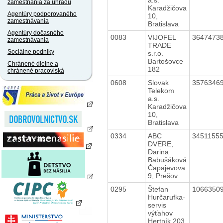
zamestnania za úhradu
Karadžičova
Agentúry podporovaného
10,
zamestnávania
Bratislava
Agentúry dočasného
0083
VIJOFEL
3647473
zamestnávania
TRADE
Sociálne podniky
s.r.o.
Bartošovce
Chránené dielne a
182
chránené pracoviská
0608
Slovak
3576346
Telekom
a.s.
Karadžičova
10,
Bratislava
0334
ABC
3451155
DVERE,
Darina
Babušáková
Čapajevova
9, Prešov
0295
Štefan
1066350
Hurčarufka-
servis
výťahov
Hertník 203