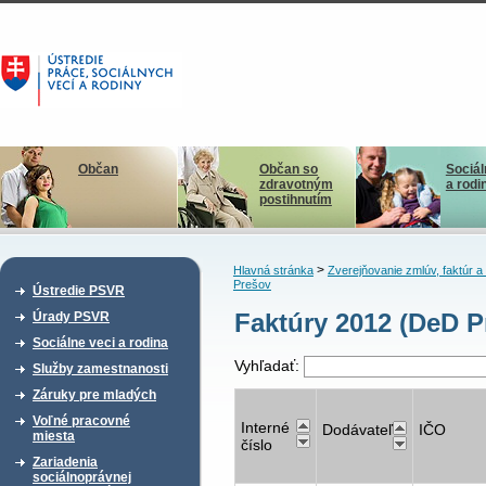
Občan
Občan so
Sociál
zdravotným
a rodi
postihnutím
>
Hlavná stránka
Zverejňovanie zmlúv, faktúr 
Prešov
Ústredie PSVR
Faktúry 2012 (DeD P
Úrady PSVR
Sociálne veci a rodina
Vyhľadať:
Služby zamestnanosti
Záruky pre mladých
Voľné pracovné
Interné
Dodávateľ
IČO
miesta
číslo
Zariadenia
sociálnoprávnej