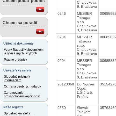
Chcem podať podnet
Chalupkova
9, Bratislava
0246
MESSER
0068585
Tatragas
s.r.o.
Chcem sa poradiť
Chalupkova
9, Bratislava
0234
MESSER
0068585
Tatragas
Užitočné dokumenty
s.r.o.
Chalupkova
Vzory žiadostí v slovenskom
9, Bratislava
jazyku a iných jazykoch
Právne predpisy
0204
MESSER
0068585
Tatragas
s.r.o.
Užívateľský servis
Chalupkova
Slobodný prístup k
9, Bratislava
informáciám
20120068
Do Nguyen
3515427
Ochrana osobných údajov
Quoc
Ľ.Štúra 5,
Oznamovanie
Prešov
protispoločenskej činnosti
Naše registre
0550
Slovak
3576346
Telekom
Sprostredkovatelia
a.s.