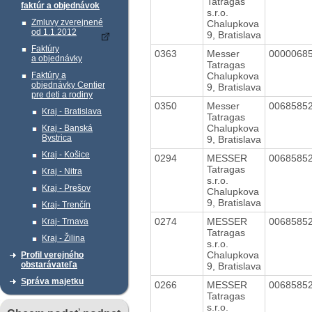
Tatragas
faktúr a objednávok
s.r.o.
Zmluvy zverejnené
Chalupkova
od 1.1.2012
9, Bratislava
Faktúry
0363
Messer
0000068
a objednávky
Tatragas
Chalupkova
Faktúry a
objednávky Centier
9, Bratislava
pre deti a rodiny
0350
Messer
0068585
Kraj - Bratislava
Tatragas
Chalupkova
Kraj - Banská
Bystrica
9, Bratislava
Kraj - Košice
0294
MESSER
0068585
Tatragas
Kraj - Nitra
s.r.o.
Kraj - Prešov
Chalupkova
9, Bratislava
Kraj- Trenčín
0274
MESSER
0068585
Kraj- Trnava
Tatragas
Kraj - Žilina
s.r.o.
Chalupkova
Profil verejného
obstarávateľa
9, Bratislava
Správa majetku
0266
MESSER
0068585
Tatragas
s.r.o.