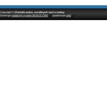
Copyright ©
Ústredie práce, sociálnych vecí a rodiny
Generuje
redakčný systém BUXUS CMS
spoločnosti
ui42
.