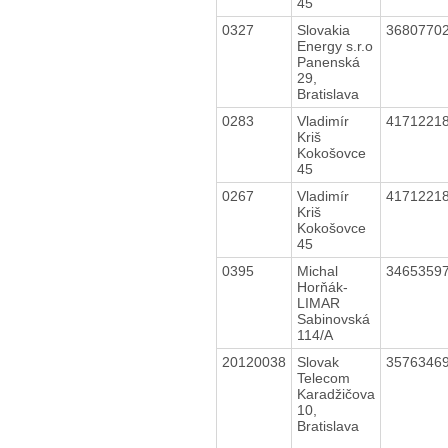
45
0327
Slovakia
3680770
Energy s.r.o
Panenská
29,
Bratislava
0283
Vladimír
4171221
Kriš
Kokošovce
45
0267
Vladimír
4171221
Kriš
Kokošovce
45
0395
Michal
3465359
Horňák-
LIMAR
Sabinovská
114/A
20120038
Slovak
3576346
Telecom
Karadžičova
10,
Bratislava