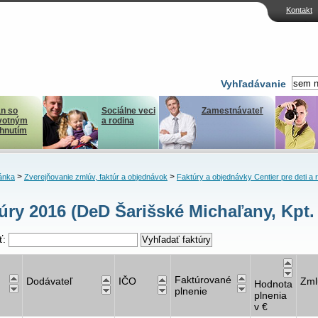
Kontakt
Vyhľadávanie
n so
Sociálne veci
Zamestnávateľ
votným
a rodina
ihnutím
>
>
ánka
Zverejňovanie zmlúv, faktúr a objednávok
Faktúry a objednávky Centier pre deti a 
úry 2016 (DeD Šarišské Michaľany, Kpt.
ť:
Faktúrované
Dodávateľ
IČO
Zml
Hodnota
plnenie
plnenia
v €