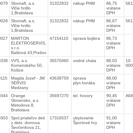
0079
Slovnaft, a.s.
31322832
nákup PHM
86,75
561
Vlčie hrdlo
vrátane
1,Bratislava
DPH
0028
Slovnaft, a.s.
31322832
nákup PHM
86,67
561
Vlčie hrdlo
vrátane
1,Bratislava
DPH
0027
MARTON
47154110
oprava bojlera
86,73
ELEKTROSERVIS,
vrátane
s.r.o.
DPH
Baštová 43,Prešov
0338
VVS, a.s.
36570460
vodné chata
88,03
10-
Komenského 50,
vrátane
00
Košice
DPH
0115
Magda Jozef - JM
43638759
oprava
88,00
SERVIS
plyn.horáka
vrátane
Medzany
DPH
0344
Orange
35697270
tel. hovory
90,45
A6
Slovensko, a.s.
vrátane
Metodova 8,
DPH
Bratislava
0303
Spol.priateľov detí
17316537
ubytovanie
91,00
z dets. domova
Športové hry
vrátane
Ševčenkova 21,
DPH
Bratislava