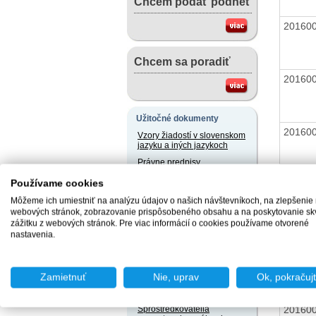
Chcem podať podnet
20160
Chcem sa poradiť
20160
Užitočné dokumenty
20160
Vzory žiadostí v slovenskom
jazyku a iných jazykoch
Právne predpisy
20160
Používame cookies
Užívateľský servis
Môžeme ich umiestniť na analýzu údajov o našich návštevníkoch, na zlepšenie
Slobodný prístup k
webových stránok, zobrazovanie prispôsobeného obsahu a na poskytovanie sk
20160
informáciám
zážitku z webových stránok. Pre viac informácií o cookies používame otvorené
nastavenia.
Ochrana osobných údajov
Oznamovanie
20160
protispoločenskej činnosti
Zamietnuť
Nie, uprav
Ok, pokračuj
Naše registre
20160
Sprostredkovatelia