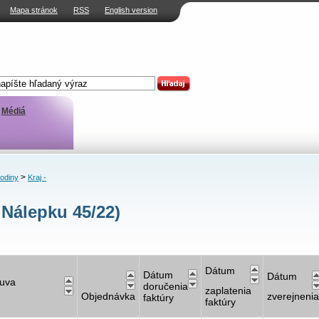
Mapa stránok
RSS
English version
Médiá
>
rodiny
Kraj -
 Nálepku 45/22)
Dátum
Dátum
Dátum
uva
doručenia
zaplatenia
Objednávka
zverejnenia
faktúry
faktúry