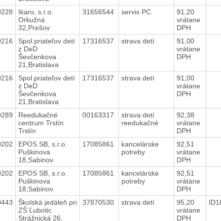
0228
Ikaro, s.r.o.
31656544
servis PC
91,20
Orkužná
vrátane
32,Prešov
DPH
0216
Spol.priateľov detí
17316537
strava detí
91,00
z DeD
vrátane
Ševčenkova
DPH
21,Bratislava
0216
Spol.priateľov detí
17316537
strava detí
91,00
z DeD
vrátane
Ševčenkova
DPH
21,Bratislava
0289
Reedukačné
00163317
strava detí
92,38
centrum Trstín
reedukačné
vrátane
Trstín
DPH
0202
EPOS SB, s.r.o.
17085861
kancelárske
92,51
Puškinova
potreby
vrátane
18,Sabinov
DPH
0202
EPOS SB, s.r.o.
17085861
kancelárske
92,51
Puškinova
potreby
vrátane
18,Sabinov
DPH
0443
Školská jedáleň pri
37870530
strava detí
95,20
ID1
ZŠ Ľubotic
vrátane
Strážnická 26,
DPH