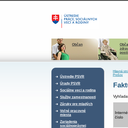
Občan
Obča
zdra
post
Hlavná str
Prešov
Ústredie PSVR
Fakt
Úrady PSVR
Sociálne veci a rodina
Vyhľada
Služby zamestnanosti
Záruky pre mladých
Voľné pracovné
Interné
miesta
číslo
Zariadenia
sociálnoprávnej