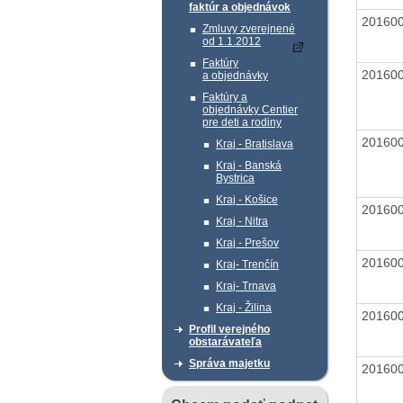
faktúr a objednávok
20160
Zmluvy zverejnené
od 1.1.2012
Faktúry
20160
a objednávky
Faktúry a
objednávky Centier
pre deti a rodiny
20160
Kraj - Bratislava
Kraj - Banská
Bystrica
Kraj - Košice
20160
Kraj - Nitra
Kraj - Prešov
20160
Kraj- Trenčín
Kraj- Trnava
Kraj - Žilina
20160
Profil verejného
obstarávateľa
Správa majetku
20160