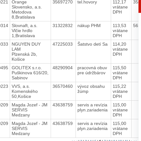
p
0221
Orange
35697270
tel.hovory
112,17
35
Slovensko, a.s.
vrátane
Metodova
DPH
8,Bratislava
0314
Slovnaft, a.s.
31322832
nákup PHM
113,53
561
Vlčie hrdlo
vrátane
1,Bratislava
DPH
0333
NGUYEN DUY
47225033
Šatstvo detí Sa
114,20
LAM
vrátane
Plzenská 2b,
DPH
Košice
0495
GOLITEX s.r.o.
48290904
pracovná obuv
115,50
Puškinova 616/20,
pre údržbárov
vrátane
Sabinov
DPH
0223
VVS, a.s.
36570460
vývoz obsahu
115,22
Komenského
žúmp
vrátane
50,Košice
DPH
0209
Magda Jozef - JM
43638759
servis a revízia
115,00
SERVIS
plyn.zariadenia
vrátane
Medzany
DPH
0209
Magda Jozef - JM
43638759
servis a revízia
115,00
SERVIS
plyn.zariadenia
vrátane
Medzany
DPH