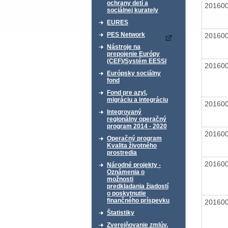
ochrany detí a
20160
sociálnej kurately
EURES
PES Network
20160
Nástroje na
prepojenie Európy
(CEF)/Systém EESSI
20160
Európsky sociálny
fond
Fond pre azyl,
migráciu a integráciu
20160
Integrovaný
regionálny operačný
program 2014 - 2020
20160
Operačný program
Kvalita životného
prostredia
20160
Národné projekty -
Oznámenia o
možnosti
predkladania žiadostí
o poskytnutie
finančného príspevku
20160
Štatistiky
Zverejňovanie zmlúv,