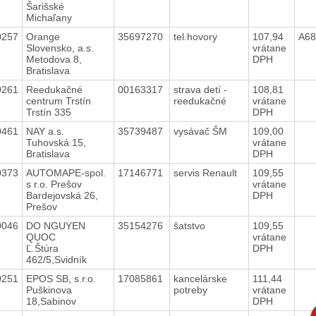
Šarišské
Michaľany
0257
Orange
35697270
tel.hovory
107,94
A6
Slovensko, a.s.
vrátane
Metodova 8,
DPH
Bratislava
0261
Reedukačné
00163317
strava detí -
108,81
centrum Trstín
reedukačné
vrátane
Trstín 335
DPH
0461
NAY a.s.
35739487
vysávač ŠM
109,00
Tuhovská 15,
vrátane
Bratislava
DPH
0373
AUTOMAPE-spol.
17146771
servis Renault
109,55
s r.o. Prešov
vrátane
Bardejovská 26,
DPH
Prešov
0046
DO NGUYEN
35154276
šatstvo
109,55
QUOC
vrátane
Ľ.Štúra
DPH
462/5,Svidník
0251
EPOS SB, s.r.o.
17085861
kancelárske
111,44
Puškinova
potreby
vrátane
18,Sabinov
DPH
C