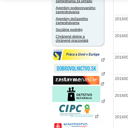
zamestnania za úhradu
Agentúry podporovaného
zamestnávania
20160
Agentúry dočasného
zamestnávania
Sociálne podniky
20160
Chránené dielne a
chránené pracoviská
20160
20160
20160
20160