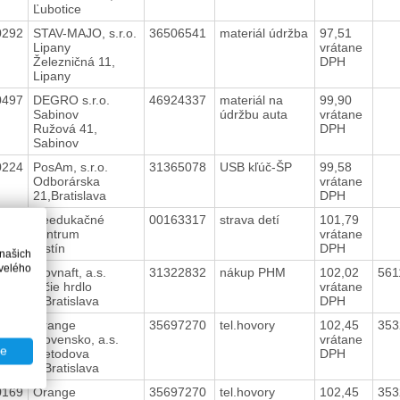
Ľubotice
0292
STAV-MAJO, s.r.o.
36506541
materiál údržba
97,51
Lipany
vrátane
Železničná 11,
DPH
Lipany
0497
DEGRO s.r.o.
46924337
materiál na
99,90
Sabinov
údržbu auta
vrátane
Ružová 41,
DPH
Sabinov
0224
PosAm, s.r.o.
31365078
USB kľúč-ŠP
99,58
Odborárska
vrátane
21,Bratislava
DPH
0119
Reedukačné
00163317
strava detí
101,79
centrum
vrátane
Trstín
DPH
 našich
velého
0347
Slovnaft, a.s.
31322832
nákup PHM
102,02
561
Vlčie hrdlo
vrátane
1,Bratislava
DPH
0169
Orange
35697270
tel.hovory
102,45
35
Slovensko, a.s.
vrátane
te
Metodova
DPH
8,Bratislava
0169
Orange
35697270
tel.hovory
102,45
35