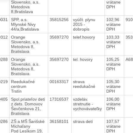
Slovensko, a.s.
vrátane
Metodova
DPH
8,Bratislava
0031
SPP, a.s.
35815256
vyúčt. plynu
102,96
91
Mlynské Nivy
2015 -
vrátane
44/a,Bratislava
dobropis
DPH
0312
Orange
35697270
telef.hovory
103,33
35
Slovensko, a.s.
vrátane
Metodova 8,
DPH
Bratislava
0288
Orange
35697270
tel. hovory
105,25
A6
Slovensko, a.s.
vrátane
Metodova 8,
DPH
Bratislava
0219
Reedukačné
00163317
strava
105,30
centrum
reedukačné
vrátane
Trstín
DPH
0405
Spol.priateľov detí
17316537
vzdeláv.
106,00
z dets. Domovov
stretnutie -
vrátane
Ševčenkova 21,
vychovávateľky
DPH
Bratislava
0286
ZŠ a MŠ Šarišské
36158101
strava detí
107,57
Michaľany
vrátane
Pod Lesíkom 19,
DPH