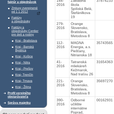
144-
Základná
37874233
faktúr a objednávok
2016
škola
Zmluvy zverejnené
Spišská Belá,
od 1.1.2012
Štefánilkova
19
Faktúry
a objednávky
279-
Orange
2016
Slovensko,
Faktúry a
objednávky Centier
Bratislava,
pre deti a rodiny
Metodova 8
Kraj - Bratislava
112-
MAGNA
35743565
2016
Energia, a.s.
Kraj - Banská
Bystrica
Piešťany,
Nitrianska 18
Kraj - Košice
41-
Tatranská
31654363
Kraj - Nitra
2016
mliekáreň
Kraj - Prešov
Kežmarok,
Nad traťou 26
Kraj- Trenčín
221-
Orange
35697270
Kraj- Trnava
2016
Slovensko,
Kraj - Žilina
Bratislava,
Metodova 8
Profil verejného
obstarávateľa
390-
Odborné
00162931
Správa majetku
2016
učilište
internátne
Poprad,