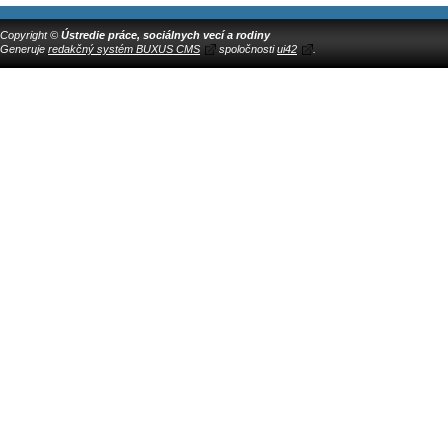
Copyright ©
Ústredie práce, sociálnych vecí a rodiny
Generuje
redakčný systém BUXUS CMS
spoločnosti
ui42
.