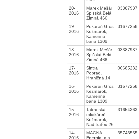
20-
Marek Mešár
03387937
2016
Spišská Belá,
Zimná 466
19-
Pekáreň Gros
31677258
2016
Kežmarok,
Kamenná
baňa 1309
18-
Marek Mešár
03387937
2016
Spišská Belá,
Zimná 466
17-
Sintra
00685232
2016
Poprad,
Hraničná 14
16-
Pekáreň Gros
31677258
2016
Kežmarok,
Kamenná
baňa 1309
15-
Tatranská
31654363
2016
mliekáreň
Kežmarok,
Nad traťou 26
14-
MAGNA
35743565
2016
Energia, a.s.