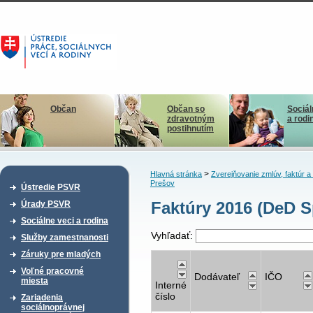
Občan
Občan so
Sociál
zdravotným
a rodi
postihnutím
>
Hlavná stránka
Zverejňovanie zmlúv, faktúr 
Prešov
Ústredie PSVR
Faktúry 2016 (DeD S
Úrady PSVR
Sociálne veci a rodina
Vyhľadať:
Služby zamestnanosti
Záruky pre mladých
Voľné pracovné
Dodávateľ
IČO
miesta
Interné
číslo
Zariadenia
sociálnoprávnej