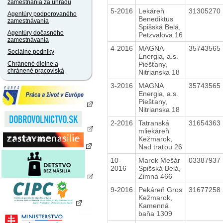
zamestnania za úhradu
5-2016
Lekáreň
31305270
Agentúry podporovaného
Benediktus
zamestnávania
Spišská Belá,
Agentúry dočasného
Petzvalova 16
zamestnávania
4-2016
MAGNA
35743565
Sociálne podniky
Energia, a.s.
Piešťany,
Chránené dielne a
chránené pracoviská
Nitrianska 18
3-2016
MAGNA
35743565
Energia, a.s.
Piešťany,
Nitrianska 18
2-2016
Tatranská
31654363
mliekáreň
Kežmarok,
Nad traťou 26
10-
Marek Mešár
03387937
2016
Spišská Belá,
Zimná 466
9-2016
Pekáreň Gros
31677258
Kežmarok,
Kamenná
baňa 1309