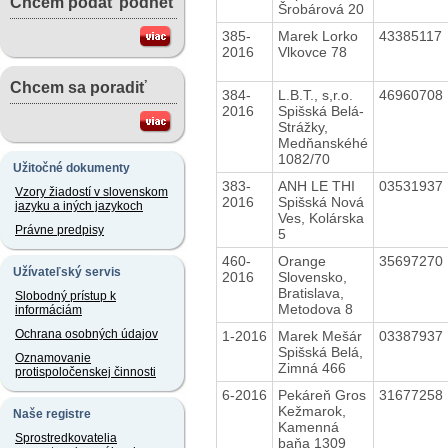
Chcem podať podnet
Šrobárová 20
385-
Marek Lorko
43385117
2016
Vlkovce 78
Chcem sa poradiť
384-
L.B.T., s,r.o.
46960708
2016
Spišská Belá-
Strážky,
Medňanskéhé
1082/70
Užitočné dokumenty
383-
ANH LE THI
03531937
Vzory žiadostí v slovenskom
2016
Spišská Nová
jazyku a iných jazykoch
Ves, Kolárska
Právne predpisy
5
460-
Orange
35697270
Užívateľský servis
2016
Slovensko,
Bratislava,
Slobodný prístup k
Metodova 8
informáciám
Ochrana osobných údajov
1-2016
Marek Mešár
03387937
Spišská Belá,
Oznamovanie
Zimná 466
protispoločenskej činnosti
6-2016
Pekáreň Gros
31677258
Kežmarok,
Naše registre
Kamenná
Sprostredkovatelia
baňa 1309