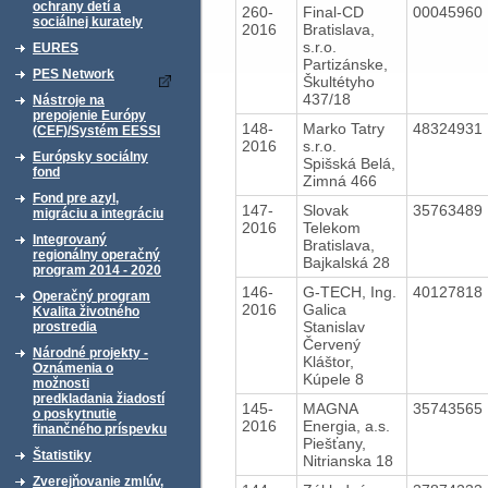
ochrany detí a
260-
Final-CD
00045960
sociálnej kurately
2016
Bratislava,
s.r.o.
EURES
Partizánske,
PES Network
Škultétyho
437/18
Nástroje na
prepojenie Európy
148-
Marko Tatry
48324931
(CEF)/Systém EESSI
2016
s.r.o.
Európsky sociálny
Spišská Belá,
fond
Zimná 466
Fond pre azyl,
147-
Slovak
35763489
migráciu a integráciu
2016
Telekom
Integrovaný
Bratislava,
regionálny operačný
Bajkalská 28
program 2014 - 2020
146-
G-TECH, Ing.
40127818
Operačný program
2016
Galica
Kvalita životného
Stanislav
prostredia
Červený
Národné projekty -
Kláštor,
Oznámenia o
Kúpele 8
možnosti
predkladania žiadostí
145-
MAGNA
35743565
o poskytnutie
2016
Energia, a.s.
finančného príspevku
Piešťany,
Štatistiky
Nitrianska 18
Zverejňovanie zmlúv,