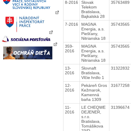
8-2016
Slovak
35763489
Telekom
Bratislava,
Bajkalská 28
7-2016
MAGNA
35743565
Energia, a.s.
Piešťany,
Nitrianska 18
359-
MAGNA
35743565
2016
Energia, a.s.
Piešťany,
Nitrianska 18
13-
Slovnaft
31322832
2016
Bratislava,
Vlčie hrdlo 1
12-
Pekáreň Gros
31677258
2016
Kežmarok,
Kamenná
baňa 1309
11-
LE CHEQWE
31396674
2016
DEJENER,
s.r.o.
Bratislava,
Tomášikova
23/D