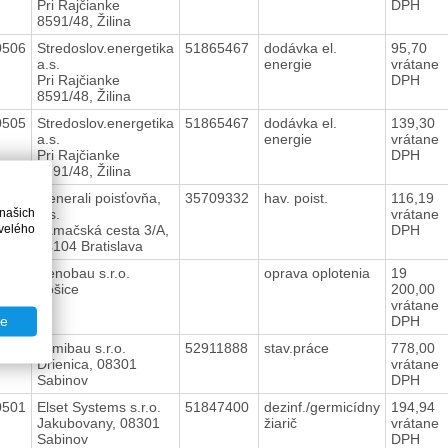
Pri Rajčianke
DPH
8591/48, Žilina
0506
Stredoslov.energetika
51865467
dodávka el.
95,70
a.s.
energie
vrátane
Pri Rajčianke
DPH
8591/48, Žilina
0505
Stredoslov.energetika
51865467
dodávka el.
139,30
a.s.
energie
vrátane
Pri Rajčianke
DPH
8591/48, Žilina
0504
Generali poisťovňa,
35709332
hav. poist.
116,19
 našich
a.s.
vrátane
velého
Lamačská cesta 3/A,
DPH
84104 Bratislava
0503
Renobau s.r.o.
oprava oplotenia
19
Košice
200,00
vrátane
DPH
te
0502
Jamibau s.r.o.
52911888
stav.práce
778,00
Drienica, 08301
vrátane
Sabinov
DPH
0501
Elset Systems s.r.o.
51847400
dezinf./germicídny
194,94
Jakubovany, 08301
žiarič
vrátane
Sabinov
DPH