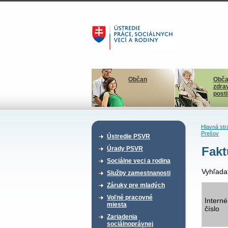
Občan
Obča
zdra
post
Hlavná str
Prešov
Ústredie PSVR
Fakt
Úrady PSVR
Sociálne veci a rodina
Vyhľada
Služby zamestnanosti
Záruky pre mladých
Voľné pracovné
Interné
miesta
číslo
Zariadenia
sociálnoprávnej