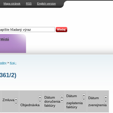
Mapa stránok
RSS
English version
Médiá
>
rodiny
Kraj -
361/2)
Dátum
Dátum
Dátum
Zmluva
doručenia
zaplatenia
Objednávka
zverejnenia
faktúry
faktúry