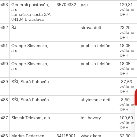
0493
Generali poisťovňa,
35709332
pzp
120,31
a.s.
vrátane
Lamačská cesta 3/A,
DPH
84104 Bratislava
0492
ŠJ
strava detí
23,20
vrátane
DPH
0491
Orange Slovensko,
popl. za telefón
18,05
a.s.
vrátane
DPH
0490
Orange Slovensko,
popl. za telefón
18,05
a.s.
vrátane
DPH
0489
SŠI, Stará Ľubovňa
-87,63
vrátane
C
DPH
p
0488
SŠI, Stará Ľubovňa
ubytovanie detí
-8,50
vrátane
DPH
0487
Slovak Telekom, a.s.
tel. hovory
109,60
vrátane
DPH
0486
Marius Pedersen,
34115901
vývoz kom.
62,30