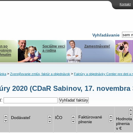
Kontakt
Vyhľadávanie
n so
Sociálne veci
Zamestnávateľ
votným
a rodina
ihnutím
>
>
ánka
Zverejňovanie zmlúv, faktúr a objednávok
Faktúry a objednávky Centier pre deti a 
úry 2020 (CDaR Sabinov, 17. novembra 
ť:
Faktúrované
Dodávateľ
IČO
Hodnota
plnenie
plnenia
v €