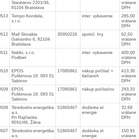
Stavbárov 2201/36,
vrátane
81104 Bratislava
DPH
0513
Tempo Kondela,
inter. vybavenie
285,00
s.r.o.
vrátane
DPH
0512
Mall Slovakia
35950226
spoloč. hry
62,50
Galvaniho 6, 82104
vrátane
Bratislava
DPH
0511
Nabbi, s.r.o.
inter. vybavenie
400,00
Podbiel
vrátane
DPH
0510
EPOS
17085861
nákup počítač +
413,30
Puškinova 18, 083 01
tlačiareň
vrátane
Sabinov
DPH
0509
EPOS
17085861
nákup počítačov
293,33
Puškinova 18, 083 01
vrátane
Sabinov
DPH
0508
Stredoslov.energetika
51865467
dodávka el.
32,68
a.s.
energie
vrátane
Pri Rajčianke
DPH
8591/48, Žilina
0507
Stredoslov.energetika
51865467
dodávka el.
150,91
a.s.
energie
vrátane