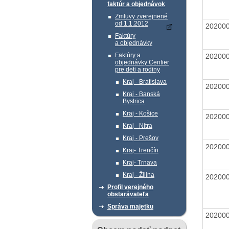
faktúr a objednávok
Zmluvy zverejnené
od 1.1.2012
20200
Faktúry
a objednávky
Faktúry a
20200
objednávky Centier
pre deti a rodiny
Kraj - Bratislava
20200
Kraj - Banská
Bystrica
Kraj - Košice
20200
Kraj - Nitra
Kraj - Prešov
20200
Kraj- Trenčín
Kraj- Trnava
Kraj - Žilina
20200
Profil verejného
obstarávateľa
Správa majetku
20200