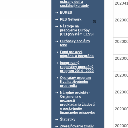
ochrany detí a
20204
sociálnej kurately
EURES
PES Network
20200
Nástroje na
prepojenie Európy
(CEF)/Systém EESSI
20200
Európsky sociálny
fond
Fond pre azyl,
migráciu a integráciu
20200
Integrovaný
regionálny operačný
program 2014 - 2020
20200
Operačný program
Kvalita životného
prostredia
20200
Národné projekty -
Oznámenia o
možnosti
predkladania žiadostí
20200
o poskytnutie
finančného príspevku
Štatistiky
20200
Zverejňovanie zmlúv,