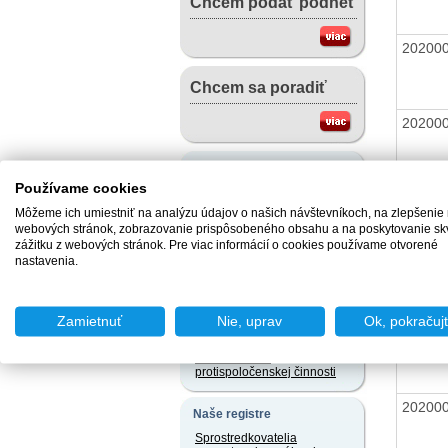
Chcem podať podnet
20200
Chcem sa poradiť
20200
Užitočné dokumenty
Používame cookies
Vzory žiadostí v slovenskom
20200
jazyku a iných jazykoch
Môžeme ich umiestniť na analýzu údajov o našich návštevníkoch, na zlepšenie
webových stránok, zobrazovanie prispôsobeného obsahu a na poskytovanie sk
Právne predpisy
zážitku z webových stránok. Pre viac informácií o cookies používame otvorené
nastavenia.
20200
Užívateľský servis
Slobodný prístup k
informáciám
Zamietnuť
Nie, uprav
Ok, pokračuj
Ochrana osobných údajov
20200
Oznamovanie
protispoločenskej činnosti
20200
Naše registre
Sprostredkovatelia