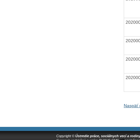
20200
20200
20200
20200
Naspäť 
Copyright ©
Ústredie práce, sociálnych vecí a rodin