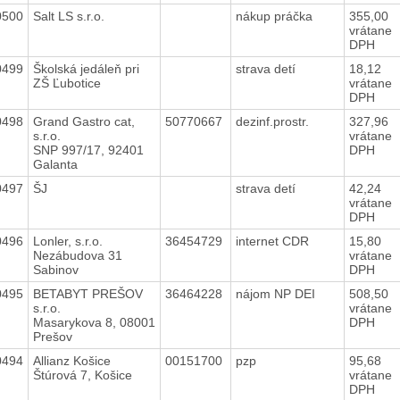
0500
Salt LS s.r.o.
nákup práčka
355,00
vrátane
DPH
0499
Školská jedáleň pri
strava detí
18,12
ZŠ Ľubotice
vrátane
DPH
0498
Grand Gastro cat,
50770667
dezinf.prostr.
327,96
s.r.o.
vrátane
SNP 997/17, 92401
DPH
Galanta
0497
ŠJ
strava detí
42,24
vrátane
DPH
0496
Lonler, s.r.o.
36454729
internet CDR
15,80
Nezábudova 31
vrátane
Sabinov
DPH
0495
BETABYT PREŠOV
36464228
nájom NP DEI
508,50
s.r.o.
vrátane
Masarykova 8, 08001
DPH
Prešov
0494
Allianz Košice
00151700
pzp
95,68
Štúrová 7, Košice
vrátane
DPH