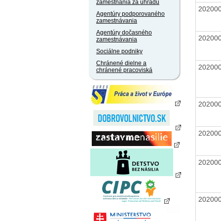
zamestnania za úhradu
20200
Agentúry podporovaného
zamestnávania
Agentúry dočasného
20200
zamestnávania
Sociálne podniky
Chránené dielne a
20200
chránené pracoviská
20200
20200
20200
20200