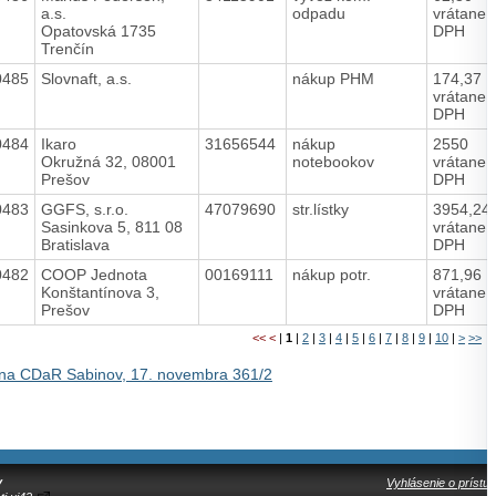
a.s.
odpadu
vrátane
Opatovská 1735
DPH
Trenčín
0485
Slovnaft, a.s.
nákup PHM
174,37
vrátane
DPH
0484
Ikaro
31656544
nákup
2550
Okružná 32, 08001
notebookov
vrátane
Prešov
DPH
0483
GGFS, s.r.o.
47079690
str.lístky
3954,24
Sasinkova 5, 811 08
vrátane
Bratislava
DPH
0482
COOP Jednota
00169111
nákup potr.
871,96
Konštantínova 3,
vrátane
Prešov
DPH
<<
<
|
1
|
2
|
3
|
4
|
5
|
6
|
7
|
8
|
9
|
10
|
>
>>
na CDaR Sabinov, 17. novembra 361/2
y
Vyhlásenie o prístup