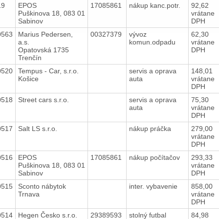
19
EPOS
17085861
nákup kanc.potr.
92,62
Puškinova 18, 083 01
vrátane
Sabinov
DPH
0563
Marius Pedersen,
00327379
vývoz
62,30
a.s.
komun.odpadu
vrátane
Opatovská 1735
DPH
Trenčín
0520
Tempus - Car, s.r.o.
servis a oprava
148,01
Košice
auta
vrátane
DPH
0518
Street cars s.r.o.
servis a oprava
75,30
auta
vrátane
DPH
0517
Salt LS s.r.o.
nákup práčka
279,00
vrátane
DPH
0516
EPOS
17085861
nákup počítačov
293,33
Puškinova 18, 083 01
vrátane
Sabinov
DPH
0515
Sconto nábytok
inter. vybavenie
858,00
Trnava
vrátane
DPH
0514
Hegen Česko s.r.o.
29389593
stolný futbal
84,98