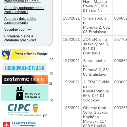
Nám. Majstra
zamestnania za úhradu
Pavla 38, 054
Agentúry podporovaného
01 Levoča
zamestnávania
199/2021
Sintra spol. s
00685
Agentúry dočasného
r.o.
zamestnávania
Pluhová 2, 831
Sociálne podniky
03 Bratislava
Chránené dielne a
198/2021
ZONER, s.r.o.
35770
chránené pracoviská
Jaskový rad 5,
831 01,
Bratislava
197/2021
Sintra spol. s
00685
r.o.
Pluhová 2, 831
03 Bratislava
196/2021
1. PRACOVNÁ,
00000
s.r.o.
Konštantínova
665, 091 01
Stropkov
195/2021
Obecný úrad
00326
Veľký Slavkov
Kapitána
Morávku 117,
059 91 Veľký