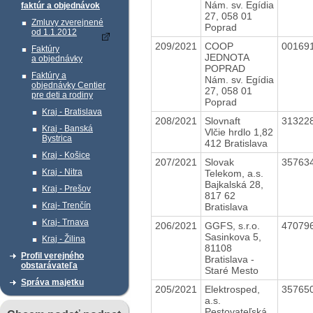
Nám. sv. Egídia
faktúr a objednávok
27, 058 01
Zmluvy zverejnené
Poprad
od 1.1.2012
209/2021
COOP
00169
Faktúry
JEDNOTA
a objednávky
POPRAD
Faktúry a
Nám. sv. Egídia
objednávky Centier
27, 058 01
pre deti a rodiny
Poprad
Kraj - Bratislava
208/2021
Slovnaft
31322
Kraj - Banská
Vlčie hrdlo 1,82
Bystrica
412 Bratislava
Kraj - Košice
207/2021
Slovak
35763
Kraj - Nitra
Telekom, a.s.
Bajkalská 28,
Kraj - Prešov
817 62
Kraj- Trenčín
Bratislava
Kraj- Trnava
206/2021
GGFS, s.r.o.
47079
Sasinkova 5,
Kraj - Žilina
81108
Profil verejného
Bratislava -
obstarávateľa
Staré Mesto
Správa majetku
205/2021
Elektrosped,
35765
a.s.
Pestovateľská