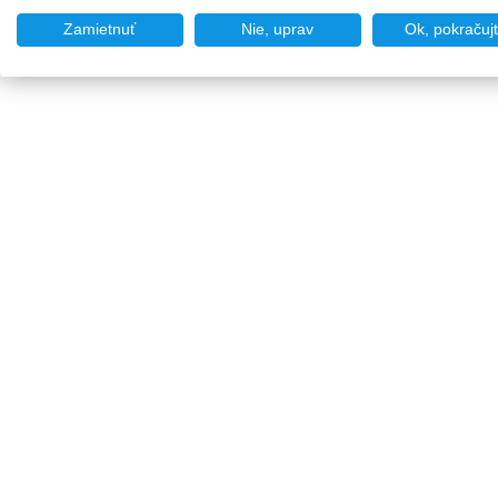
Zamietnuť
Nie, uprav
Ok, pokračuj