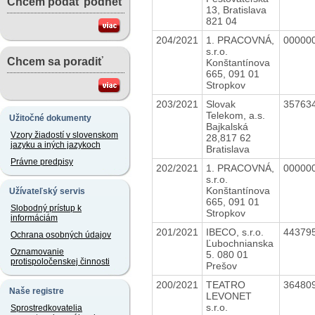
Chcem podať podnet
13, Bratislava
821 04
204/2021
1. PRACOVNÁ,
00000
s.r.o.
Chcem sa poradiť
Konštantínova
665, 091 01
Stropkov
203/2021
Slovak
35763
Telekom, a.s.
Užitočné dokumenty
Bajkalská
Vzory žiadostí v slovenskom
28,817 62
jazyku a iných jazykoch
Bratislava
Právne predpisy
202/2021
1. PRACOVNÁ,
00000
s.r.o.
Konštantínova
Užívateľský servis
665, 091 01
Slobodný prístup k
Stropkov
informáciám
201/2021
IBECO, s.r.o.
44379
Ochrana osobných údajov
Ľubochnianska
Oznamovanie
5. 080 01
protispoločenskej činnosti
Prešov
200/2021
TEATRO
36480
Naše registre
LEVONET
s.r.o.
Sprostredkovatelia