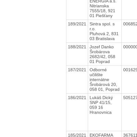
ENERGIA a.s.
Nitrianska
7555/18, 921
01 Piešťany
189/2021
Sintra spol. s
00685
r.o.
Pluhová 2, 831
03 Bratislava
188/2021
Jozef Danko
00000
Šrobárova
2682/42, 058
01 Poprad
187/2021
Odborné
00162
učilište
internátne
Šrobárová 20,
058 01, Poprad
186/2021
Lukáš Dický
50512
SNP 41/15,
059 16
Hranovnica
185/2021
EKOFARMA
36761