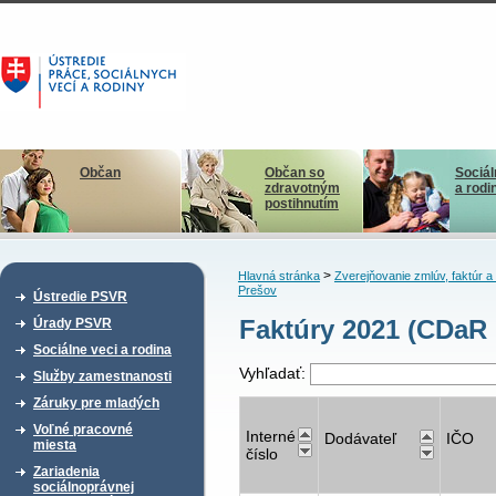
Občan
Občan so
Sociál
zdravotným
a rodi
postihnutím
>
Hlavná stránka
Zverejňovanie zmlúv, faktúr 
Prešov
Ústredie PSVR
Faktúry 2021 (CDaR 
Úrady PSVR
Sociálne veci a rodina
Vyhľadať:
Služby zamestnanosti
Záruky pre mladých
Voľné pracovné
Interné
Dodávateľ
IČO
miesta
číslo
Zariadenia
sociálnoprávnej