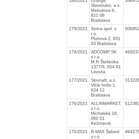
180/2021
Orange
35697
Slovensko, a.s.
Metodova 8,
821 08
Bratislava
179/2021
Sintra spol. s
00685
r.o.
Pluhová 2, 831
03 Bratislava
178/2021
ADCOMP SK
46923
s.r.o.
M.R.Štefánika
1377/9, 054 01
Levoča
177/2021
Slovnaft, a.s.
31322
Vlčie hrdlo 1,
824 12
Bratislava
176/2021
ALLINMARKET,
51238
s.r.o.
Michalská 18,
060 01
Kežmarok
175/2021
B-MAX Šebest
46427
s.r.o.