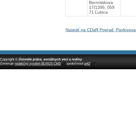
Bernolákova
17/1395, 059
71 Ľubica
Naspäť na CDaR Poprad, Pavlovova
Copyright ©
Ústredie práce, sociálnych vecí a rodiny
Generuje
redakčný systém BUXUS CMS
spoločnosti
ui42
.