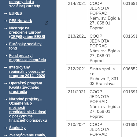
ochrany detí a
214/2021
COOP
00169
sociálnej kurately
JEDNOTA
POPRAD
EURES
Nám. sv. Egídia
PES Network
27, 058 01
Poprad
Nástroje na
prepojenie Európy
213/2021
COOP
00169
(CEF)/Systém EESSI
JEDNOTA
Európsky sociálny
POPRAD
fond
Nám. sv. Egídia
27, 058 01
Fond pre azyl,
migráciu a integráciu
Poprad
Integrovaný
212/2021
Sintra spol. s
00685
regionálny operačný
r.o.
program 2014 - 2020
Pluhová 2, 831
03 Bratislava
Operačný program
Kvalita životného
211/2021
COOP
00169
prostredia
JEDNOTA
Národné projekty -
POPRAD
Oznámenia o
Nám. sv. Egídia
možnosti
27, 058 01
predkladania žiadostí
Poprad
o poskytnutie
finančného príspevku
210/2021
COOP
00169
Štatistiky
JEDNOTA
POPRAD
Zverejňovanie zmlúv,