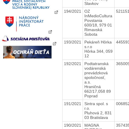
Slavkov
194/2021
OZ
52115
InMedioCultura
Povstania
600/18, 979 01
Rimavská
Sobota
193/2021
Pekáreň Hôrka
44559
s.r.o
Hôrka 344, 059
12
192/2021
Podtatranská
36500
vodárenská
prevádzková
spoločnosť,
a.s.
Hraničná
662/17,058 89
Poprad
191/2021
Sintra spol. s
00685
r.o.
Pluhová 2, 831
03 Bratislava
190/2021
MAGNA
35743