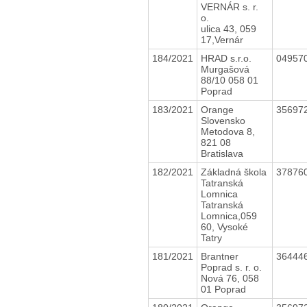
VERNÁR s. r.
o.
ulica 43, 059
17,Vernár
184/2021
HRAD s.r.o.
04957
Murgašová
88/10 058 01
Poprad
183/2021
Orange
35697
Slovensko
Metodova 8,
821 08
Bratislava
182/2021
Základná škola
37876
Tatranská
Lomnica
Tatranská
Lomnica,059
60, Vysoké
Tatry
181/2021
Brantner
36444
Poprad s. r. o.
Nová 76, 058
01 Poprad