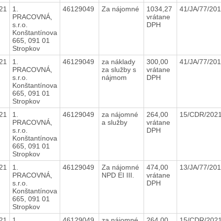
21
1.
46129049
Za nájomné
1034,27
41/JA/77/20
PRACOVNÁ,
vrátane
s.r.o.
DPH
Konštantínova
665, 091 01
Stropkov
21
1.
46129049
za náklady
300,00
41/JA/77/20
PRACOVNÁ,
za služby s
vrátane
s.r.o.
nájmom
DPH
Konštantínova
665, 091 01
Stropkov
21
1.
46129049
za nájomné
264,00
15/CDR/202
PRACOVNÁ,
a služby
vrátane
s.r.o.
DPH
Konštantínova
665, 091 01
Stropkov
21
1.
46129049
Za nájomné
474,00
13/JA/77/20
PRACOVNÁ,
NPD EI III.
vrátane
s.r.o.
DPH
Konštantínova
665, 091 01
Stropkov
21
1.
46129049
za nájomné
264,00
15/CDR/202