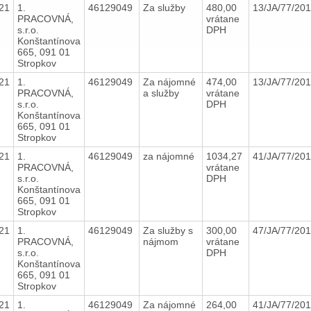
21
1.
46129049
Za služby
480,00
13/JA/77/20
PRACOVNÁ,
vrátane
s.r.o.
DPH
Konštantínova
665, 091 01
Stropkov
21
1.
46129049
Za nájomné
474,00
13/JA/77/20
PRACOVNÁ,
a služby
vrátane
s.r.o.
DPH
Konštantínova
665, 091 01
Stropkov
21
1.
46129049
za nájomné
1034,27
41/JA/77/20
PRACOVNÁ,
vrátane
s.r.o.
DPH
Konštantínova
665, 091 01
Stropkov
21
1.
46129049
Za služby s
300,00
47/JA/77/20
PRACOVNÁ,
nájmom
vrátane
s.r.o.
DPH
Konštantínova
665, 091 01
Stropkov
21
1.
46129049
Za nájomné
264,00
41/JA/77/20