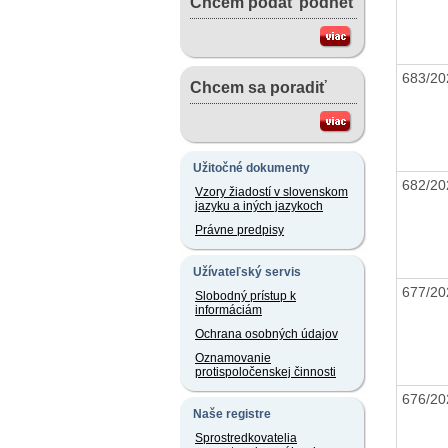
Chcem podať podnet
683/20
Chcem sa poradiť
Užitočné dokumenty
682/20
Vzory žiadostí v slovenskom
jazyku a iných jazykoch
Právne predpisy
Užívateľský servis
677/20
Slobodný prístup k
informáciám
Ochrana osobných údajov
Oznamovanie
protispoločenskej činnosti
676/20
Naše registre
Sprostredkovatelia