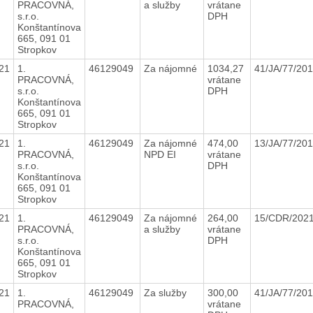
PRACOVNÁ,
a služby
vrátane
s.r.o.
DPH
Konštantínova
665, 091 01
Stropkov
21
1.
46129049
Za nájomné
1034,27
41/JA/77/20
PRACOVNÁ,
vrátane
s.r.o.
DPH
Konštantínova
665, 091 01
Stropkov
21
1.
46129049
Za nájomné
474,00
13/JA/77/20
PRACOVNÁ,
NPD EI
vrátane
s.r.o.
DPH
Konštantínova
665, 091 01
Stropkov
21
1.
46129049
Za nájomné
264,00
15/CDR/202
PRACOVNÁ,
a služby
vrátane
s.r.o.
DPH
Konštantínova
665, 091 01
Stropkov
21
1.
46129049
Za služby
300,00
41/JA/77/20
PRACOVNÁ,
vrátane