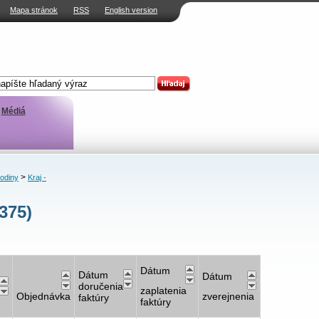
Mapa stránok
RSS
English version
Médiá
>
rodiny
Kraj -
375)
Dátum
Dátum
Dátum
doručenia
zaplatenia
Objednávka
zverejnenia
faktúry
faktúry