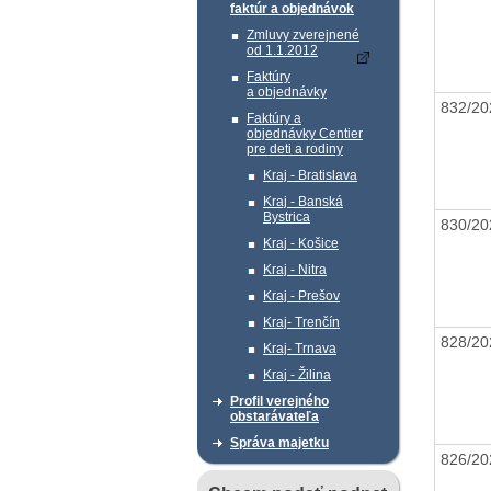
faktúr a objednávok
Zmluvy zverejnené
od 1.1.2012
Faktúry
a objednávky
832/20
Faktúry a
objednávky Centier
pre deti a rodiny
Kraj - Bratislava
Kraj - Banská
Bystrica
830/20
Kraj - Košice
Kraj - Nitra
Kraj - Prešov
Kraj- Trenčín
828/20
Kraj- Trnava
Kraj - Žilina
Profil verejného
obstarávateľa
Správa majetku
826/20