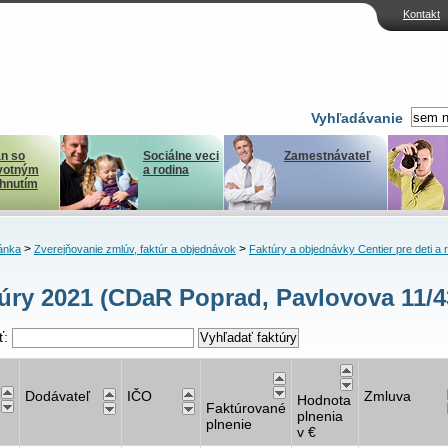
Kontakt
Vyhľadávanie
n so
Sociálne veci
Zamestnávateľ
votným
a rodina
ihnutím
>
>
ánka
Zverejňovanie zmlúv, faktúr a objednávok
Faktúry a objednávky Centier pre deti a 
úry 2021 (CDaR Poprad, Pavlovova 11/4
ť:
Dodávateľ
IČO
Zmluva
Hodnota
Faktúrované
plnenia
plnenie
v €