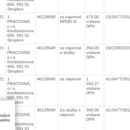
665, 091 01
Stropkov
21
1.
46129049
za nájomné
474,00
13/JA/77/20
PRACOVNÁ,
NPDEI III
vrátane
s.r.o.
DPH
Konštantínova
665, 091 01
Stropkov
21
1.
46129049
za nájomné
264,00
15/CDR/202
PRACOVNÁ,
a služby
vrátane
s.r.o.
DPH
Konštantínova
665, 091 01
Stropkov
21
1.
46129049
za nájomné
1
41/JA/77/20
PRACOVNÁ,
034,27
s.r.o.
vrátane
Konštantínova
DPH
665, 091 01
Stropkov
21
1.
46129049
Za služby s
300,00
41/JA/77/20
PRACOVNÁ,
nájmom
vrátane
 našich
s.r.o.
DPH
velého
Konštantínova
665, 091 01