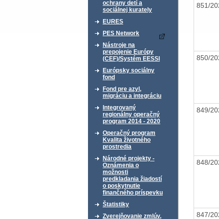
ochrany detí a
851/20
sociálnej kurately
EURES
PES Network
Nástroje na
prepojenie Európy
850/20
(CEF)/Systém EESSI
Európsky sociálny
fond
Fond pre azyl,
migráciu a integráciu
Integrovaný
849/20
regionálny operačný
program 2014 - 2020
Operačný program
Kvalita životného
prostredia
Národné projekty -
848/20
Oznámenia o
možnosti
predkladania žiadostí
o poskytnutie
finančného príspevku
Štatistiky
847/20
Zverejňovanie zmlúv,