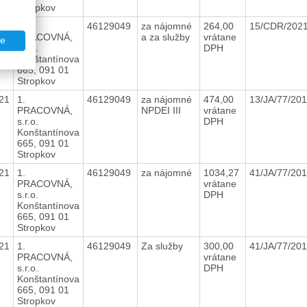
Stropkov
21
1.
46129049
za nájomné
264,00
15/CDR/202
PRACOVNÁ,
a za služby
vrátane
te
s.r.o.
DPH
Konštantínova
665, 091 01
Stropkov
21
1.
46129049
za nájomné
474,00
13/JA/77/20
PRACOVNÁ,
NPDEI III
vrátane
s.r.o.
DPH
Konštantínova
665, 091 01
Stropkov
21
1.
46129049
za nájomné
1034,27
41/JA/77/20
PRACOVNÁ,
vrátane
s.r.o.
DPH
Konštantínova
665, 091 01
Stropkov
21
1.
46129049
Za služby
300,00
41/JA/77/20
PRACOVNÁ,
vrátane
s.r.o.
DPH
Konštantínova
665, 091 01
Stropkov