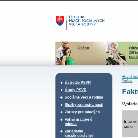
Občan
Obča
zdra
post
Hlavná str
Prešov
Ústredie PSVR
Fakt
Úrady PSVR
Sociálne veci a rodina
Vyhľada
Služby zamestnanosti
Záruky pre mladých
Voľné pracovné
Interné
miesta
číslo
Zariadenia
sociálnoprávnej