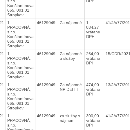
s.r.o.
DPH
Konštantínova
665, 091 01
Stropkov
21
1.
46129049
Za nájomné
1
41/JA/77/20
PRACOVNÁ,
034,27
s.r.o.
vrátane
Konštantínova
DPH
665, 091 01
Stropkov
21
1.
46129049
Za nájomné
264,00
15/CDR/202
PRACOVNÁ,
a služby
vrátane
s.r.o.
DPH
Konštantínova
665, 091 01
Stropkov
21
1.
46129049
Za nájomné
474,00
13/JA/77/20
PRACOVNÁ,
NP DEI III
vrátane
s.r.o.
DPH
Konštantínova
665, 091 01
Stropkov
21
1.
46129049
za služby s
300,00
41/JA/77/20
PRACOVNÁ,
nájmom
vrátane
s.r.o.
DPH
Konštantínova