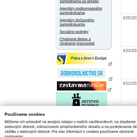
zamestnania za úhradu
Agentúry podporovaného
zamestnávania
635/20
Agentúry dočasného
zamestnávania
Sociálne podniky
Chránené dielne a
chránené pracoviská
633/20
632/20
Používame cookies
620/20
Môžeme ich umiestniť na analýzu údajov o našich návštevníkoch, na zlepšenie
webových stránok, zobrazovanie prispôsobeného obsahu a na poskytovanie sk
zážitku z webových stránok. Pre viac informácií o cookies používame otvorené
nastavenia.