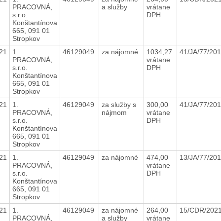
PRACOVNÁ,
a služby
vrátane
s.r.o.
DPH
Konštantínova
665, 091 01
Stropkov
21
1.
46129049
za nájomné
1034,27
41/JA/77/20
PRACOVNÁ,
vrátane
s.r.o.
DPH
Konštantínova
665, 091 01
Stropkov
21
1.
46129049
za služby s
300,00
41/JA/77/20
PRACOVNÁ,
nájmom
vrátane
s.r.o.
DPH
Konštantínova
665, 091 01
Stropkov
21
1.
46129049
za nájomné
474,00
13/JA/77/20
PRACOVNÁ,
vrátane
s.r.o.
DPH
Konštantínova
665, 091 01
Stropkov
21
1.
46129049
za nájomné
264,00
15/CDR/202
PRACOVNÁ,
a služby
vrátane