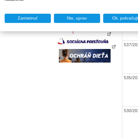
538/20
Zamietnuť
Nie, uprav
Ok, pokračuj
537/20
535/20
530/20