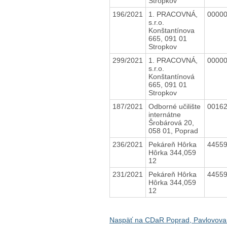
Stropkov
196/2021
1. PRACOVNÁ,
0000
s.r.o.
Konštantínova
665, 091 01
Stropkov
299/2021
1. PRACOVNÁ,
0000
s.r.o.
Konštantínová
665, 091 01
Stropkov
187/2021
Odborné učilište
0016
internátne
Šrobárová 20,
058 01, Poprad
236/2021
Pekáreň Hôrka
4455
Hôrka 344,059
12
231/2021
Pekáreň Hôrka
4455
Hôrka 344,059
12
Naspäť na CDaR Poprad, Pavlovova