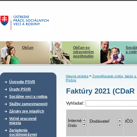
Občan
Občan so
Sociál
zdravotným
a rodi
postihnutím
>
Hlavná stránka
Zverejňovanie zmlúv, faktúr 
Prešov
Ústredie PSVR
Faktúry 2021 (CDaR 
Úrady PSVR
Sociálne veci a rodina
Vyhľadať:
Služby zamestnanosti
Záruky pre mladých
Voľné pracovné
Interné
Dodávateľ
IČO
miesta
číslo
Zariadenia
sociálnoprávnej