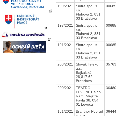
199/2021
Sintra spol. s
0068
r.o.
Pluhová 2, 831
03 Bratislava
197/2021
Sintra spol. s
0068
r.o.
Pluhová 2, 831
03 Bratislava
191/2021
Sintra spol. s
0068
r.o.
Pluhová 2, 831
03 Bratislava
203/2021
Slovak Telekom,
3576
a.s.
Bajkalská
28,817 62
Bratislava
200/2021
TEATRO
3648
LEVONET s.r.o.
Nám. Majstra
Pavla 38, 054
01 Levoča
181/2021
Brantner Poprad
3644
s. r. o.