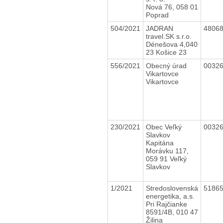
Nová 76, 058 01
Poprad
504/2021
JADRAN
4806
travel.SK s.r.o.
Dénešova 4,040
23 Košice 23
556/2021
Obecný úrad
0032
Vikartovce
Vikartovce
230/2021
Obec Veľký
0032
Slavkov
Kapitána
Morávku 117,
059 91 Veľký
Slavkov
1/2021
Stredoslovenská
5186
energetika, a.s.
Pri Rajčianke
8591/4B, 010 47
Žilina