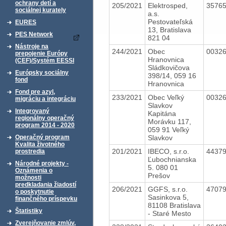
ochrany detí a
205/2021
Elektrosped,
3576
sociálnej kurately
a.s.
Pestovateľská
EURES
13, Bratislava
PES Network
821 04
Nástroje na
244/2021
Obec
0032
prepojenie Európy
Hranovnica
(CEF)/Systém EESSI
Sládkovičova
Európsky sociálny
398/14, 059 16
fond
Hranovnica
Fond pre azyl,
233/2021
Obec Veľký
0032
migráciu a integráciu
Slavkov
Integrovaný
Kapitána
regionálny operačný
Morávku 117,
program 2014 - 2020
059 91 Veľký
Slavkov
Operačný program
Kvalita životného
201/2021
IBECO, s.r.o.
4437
prostredia
Ľubochnianska
Národné projekty -
5. 080 01
Oznámenia o
Prešov
možnosti
predkladania žiadostí
206/2021
GGFS, s.r.o.
4707
o poskytnutie
Sasinkova 5,
finančného príspevku
81108 Bratislava
Štatistiky
- Staré Mesto
Zverejňovanie zmlúv,