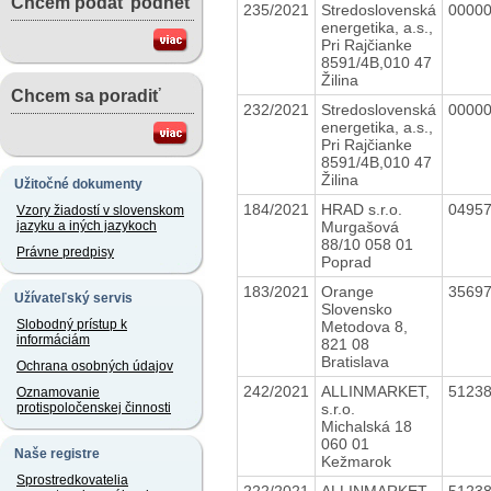
Chcem podať podnet
235/2021
Stredoslovenská
0000
energetika, a.s.,
Pri Rajčianke
8591/4B,010 47
Žilina
Chcem sa poradiť
232/2021
Stredoslovenská
0000
energetika, a.s.,
Pri Rajčianke
8591/4B,010 47
Žilina
Užitočné dokumenty
184/2021
HRAD s.r.o.
0495
Vzory žiadostí v slovenskom
Murgašová
jazyku a iných jazykoch
88/10 058 01
Právne predpisy
Poprad
183/2021
Orange
3569
Užívateľský servis
Slovensko
Slobodný prístup k
Metodova 8,
informáciám
821 08
Bratislava
Ochrana osobných údajov
242/2021
ALLINMARKET,
5123
Oznamovanie
s.r.o.
protispoločenskej činnosti
Michalská 18
060 01
Naše registre
Kežmarok
Sprostredkovatelia
222/2021
ALLINMARKET
5123