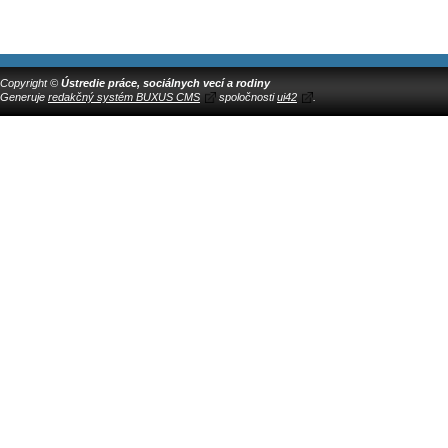
Copyright ©
Ústredie práce, sociálnych vecí a rodiny
Generuje
redakčný systém BUXUS CMS
spoločnosti
ui42
.