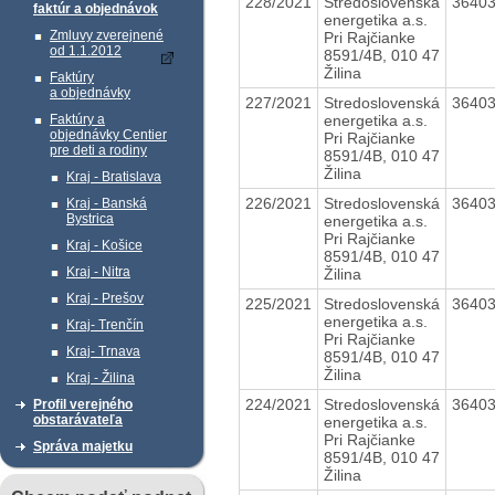
228/2021
Stredoslovenská
3640
faktúr a objednávok
energetika a.s.
Zmluvy zverejnené
Pri Rajčianke
od 1.1.2012
8591/4B, 010 47
Žilina
Faktúry
a objednávky
227/2021
Stredoslovenská
3640
energetika a.s.
Faktúry a
objednávky Centier
Pri Rajčianke
pre deti a rodiny
8591/4B, 010 47
Žilina
Kraj - Bratislava
226/2021
Stredoslovenská
3640
Kraj - Banská
Bystrica
energetika a.s.
Pri Rajčianke
Kraj - Košice
8591/4B, 010 47
Kraj - Nitra
Žilina
Kraj - Prešov
225/2021
Stredoslovenská
3640
energetika a.s.
Kraj- Trenčín
Pri Rajčianke
Kraj- Trnava
8591/4B, 010 47
Žilina
Kraj - Žilina
224/2021
Stredoslovenská
3640
Profil verejného
obstarávateľa
energetika a.s.
Pri Rajčianke
Správa majetku
8591/4B, 010 47
Žilina