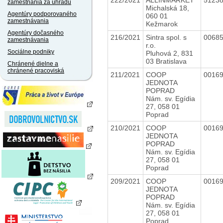
zamestnania za úhradu
Michalská 18,
Agentúry podporovaného
060 01
zamestnávania
Kežmarok
Agentúry dočasného
216/2021
Sintra spol. s
0068
zamestnávania
r.o.
Sociálne podniky
Pluhová 2, 831
03 Bratislava
Chránené dielne a
chránené pracoviská
211/2021
COOP
0016
JEDNOTA
POPRAD
Nám. sv. Egídia
27, 058 01
Poprad
210/2021
COOP
0016
JEDNOTA
POPRAD
Nám. sv. Egídia
27, 058 01
Poprad
209/2021
COOP
0016
JEDNOTA
POPRAD
Nám. sv. Egídia
27, 058 01
Poprad