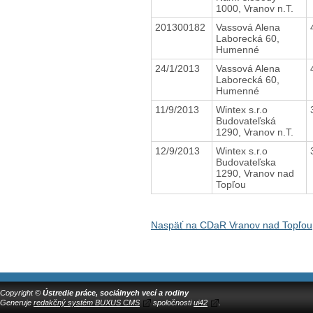
1000, Vranov n.T.
201300182
Vassová Alena
Laborecká 60,
Humenné
24/1/2013
Vassová Alena
Laborecká 60,
Humenné
11/9/2013
Wintex s.r.o
Budovateľská
1290, Vranov n.T.
12/9/2013
Wintex s.r.o
Budovateľska
1290, Vranov nad
Topľou
Naspäť na CDaR Vranov nad Topľou,
Copyright ©
Ústredie práce, sociálnych vecí a rodiny
Generuje
redakčný systém BUXUS CMS
spoločnosti
ui42
.