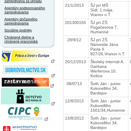
zamestnania za úhradu
21/1/2013
ŠJ pri MŠ
Agentúry podporovaného
Sídl. 1.mája,
zamestnávania
Vranov n.T.
Agentúry dočasného
201300155
ŠJ pri ZŠ
zamestnávania
Pugačevova 7,
Sociálne podniky
Humenné
Chránené dielne a
28/9/12
ŠJ pri ZŠ
chránené pracoviská
Námestie Jána
Pavla II.
827/26,Vranov n.T.
20/12/2013
Školský internát A.
Garbana
Werferova 10,
Košice
08/0713
Šoth Ján - junior
Kukorelliho 34,
Bardejov
12/8/2013
Šoth Ján - junior
Kukorelliho
1501/34,Humenné
13/8/2013
Šoth Ján - junior
Kukorelliho 34,
Bardejov