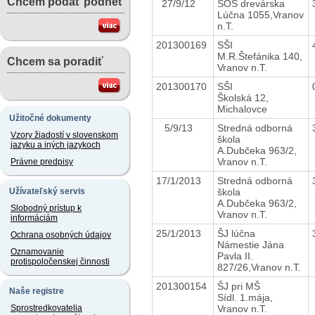
Chcem podať podnet
27/9/12
SOŠ drevárska
Lúčna 1055,Vranov
n.T.
201300169
SŠI
M.R.Štefánika 140,
Chcem sa poradiť
Vranov n.T.
201300170
SŠI
Školská 12,
Michalovce
Užitočné dokumenty
5/9/13
Stredná odborná
Vzory žiadostí v slovenskom
škola
jazyku a iných jazykoch
A.Dubčeka 963/2,
Vranov n.T.
Právne predpisy
17/1/2013
Stredná odborná
škola
Užívateľský servis
A.Dubčeka 963/2,
Slobodný prístup k
Vranov n.T.
informáciám
25/1/2013
ŠJ lúčna
Ochrana osobných údajov
Námestie Jána
Oznamovanie
Pavla II.
protispoločenskej činnosti
827/26,Vranov n.T.
201300154
ŠJ pri MŠ
Naše registre
Sídl. 1.mája,
Vranov n.T.
Sprostredkovatelia