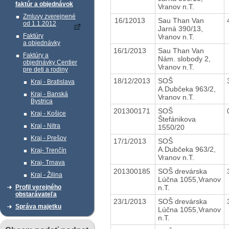
faktúr a objednávok
Vranov n.T.
Zmluvy zverejnené
16/12013
Sau Than Van
od 1.1.2012
Jarná 390/13,
Faktúry
Vranov n.T.
a objednávky
16/1/2013
Sau Than Van
Faktúry a
Nám. slobody 2,
objednávky Centier
Vranov n.T.
pre deti a rodiny
18/12/2013
SOŠ
Kraj - Bratislava
A.Dubčeka 963/2,
Kraj - Banská
Vranov n.T.
Bystrica
201300171
SOŠ
Kraj - Košice
Štefánikova
Kraj - Nitra
1550/20
Kraj - Prešov
17/1/2013
SOŠ
A.Dubčeka 963/2,
Kraj- Trenčín
Vranov n.T.
Kraj- Trnava
201300185
SOŠ drevárska
Kraj - Žilina
Lúčna 1055,Vranov
n.T.
Profil verejného
obstarávateľa
23/1/2013
SOŠ drevárska
Správa majetku
Lúčna 1055,Vranov
n.T.