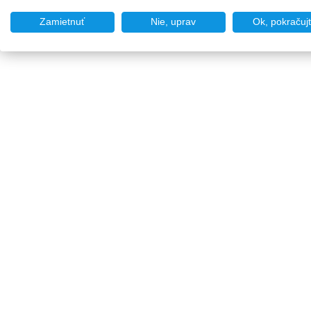
Zamietnuť
Nie, uprav
Ok, pokračuj