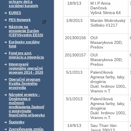
ochrany detí a
18/9/13
M.I.P Anna
sociálnej kurately
Dančová
Vyšná Sitnica 64
EURES
PES Network
1/8/2013
Marián Mokroluský
Sídlisko I/1217
Nástroje na
prepojenie Európy
(CEF)/Systém EESSI
201300156
OUI
Masarykova 20D,
Európsky sociálny
fond
Prešov
Fond pre azyl,
201300157
OUI
migráciu a integráciu
Masarykova 20D,
Prešov
Integrovaný
regionálny operačný
5/1/2013
Palenčíková
program 2014 - 2020
Agnesa farby, laky,
Operačný program
drogéria
Kvalita životného
Dukl. hrdinov 1001,
prostredia
Vranov n.T.
Národné projekty -
5/1/2013
Palenčíková
Oznámenia o
možnosti
Agnesa farby, laky,
predkladania žiadostí
drogéria
o poskytnutie
Dukl. hrdinov 1001,
finančného príspevku
Vranov n.T.
Štatistiky
14/9/13
Sau Than Van
Zverejňovanie zmlúv,
Jarná 390/13,