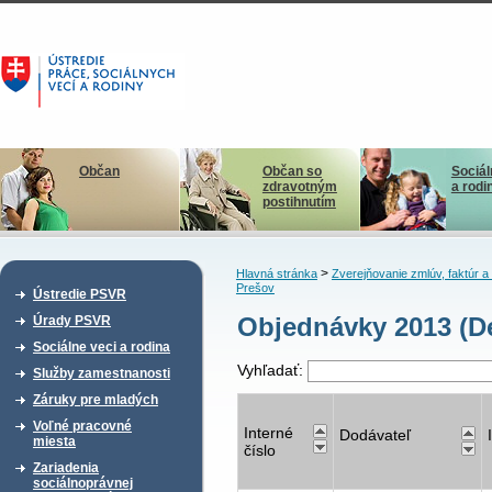
Občan
Občan so
Sociál
zdravotným
a rodi
postihnutím
>
Hlavná stránka
Zverejňovanie zmlúv, faktúr 
Prešov
Ústredie PSVR
Objednávky 2013 (D
Úrady PSVR
Sociálne veci a rodina
Vyhľadať:
Služby zamestnanosti
Záruky pre mladých
Voľné pracovné
Interné
Dodávateľ
miesta
číslo
Zariadenia
sociálnoprávnej