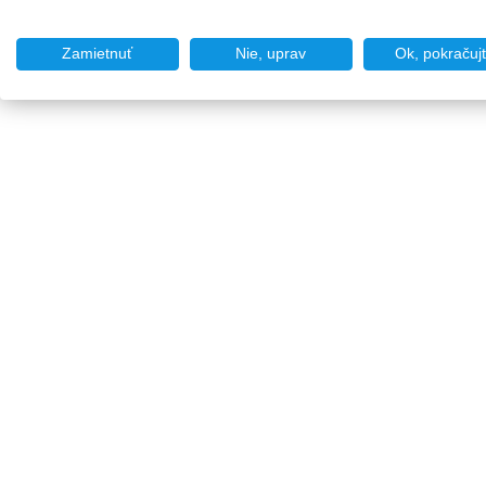
Zamietnuť
Nie, uprav
Ok, pokračuj