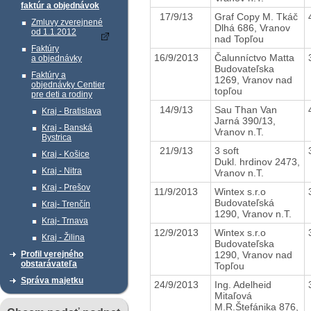
faktúr a objednávok
17/9/13
Graf Copy M. Tkáč
Zmluvy zverejnené
Dlhá 686, Vranov
od 1.1.2012
nad Topľou
Faktúry
16/9/2013
Čalunníctvo Matta
a objednávky
Budovateľska
Faktúry a
1269, Vranov nad
objednávky Centier
topľou
pre deti a rodiny
14/9/13
Sau Than Van
Kraj - Bratislava
Jarná 390/13,
Kraj - Banská
Vranov n.T.
Bystrica
21/9/13
3 soft
Kraj - Košice
Dukl. hrdinov 2473,
Kraj - Nitra
Vranov n.T.
Kraj - Prešov
11/9/2013
Wintex s.r.o
Budovateľská
Kraj- Trenčín
1290, Vranov n.T.
Kraj- Trnava
12/9/2013
Wintex s.r.o
Kraj - Žilina
Budovateľska
1290, Vranov nad
Profil verejného
obstarávateľa
Topľou
Správa majetku
24/9/2013
Ing. Adelheid
Mitaľová
M.R.Štefánika 876,