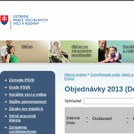
Občan
Občan so
Sociál
zdravotným
a rodi
postihnutím
>
Hlavná stránka
Zverejňovanie zmlúv, faktúr 
Prešov
Ústredie PSVR
Objednávky 2013 (D
Úrady PSVR
Sociálne veci a rodina
Vyhľadať:
Služby zamestnanosti
Záruky pre mladých
Voľné pracovné
Interné
Dodávateľ
miesta
číslo
Zariadenia
sociálnoprávnej