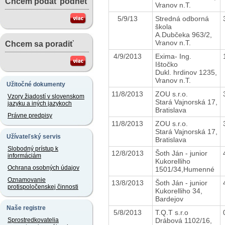
Chcem podať podnet
Vranov n.T.
5/9/13
Stredná odborná
škola
A.Dubčeka 963/2,
Vranov n.T.
Chcem sa poradiť
4/9/2013
Exima- Ing.
Ištočko
Dukl. hrdinov 1235,
Vranov n.T.
Užitočné dokumenty
11/8/2013
ZOU s.r.o.
Vzory žiadostí v slovenskom
Stará Vajnorská 17,
jazyku a iných jazykoch
Bratislava
Právne predpisy
11/8/2013
ZOU s.r.o.
Stará Vajnorská 17,
Užívateľský servis
Bratislava
Slobodný prístup k
12/8/2013
Šoth Ján - junior
informáciám
Kukorelliho
Ochrana osobných údajov
1501/34,Humenné
Oznamovanie
13/8/2013
Šoth Ján - junior
protispoločenskej činnosti
Kukorelliho 34,
Bardejov
Naše registre
5/8/2013
T.Q.T s.r.o
Drábová 1102/16,
Sprostredkovatelia