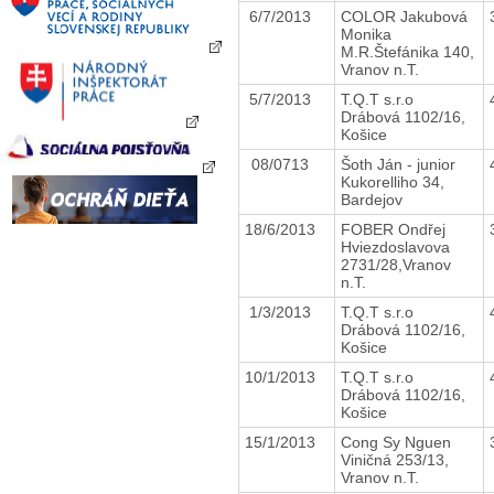
6/7/2013
COLOR Jakubová
Monika
M.R.Štefánika 140,
Vranov n.T.
5/7/2013
T.Q.T s.r.o
Drábová 1102/16,
Košice
08/0713
Šoth Ján - junior
Kukorelliho 34,
Bardejov
18/6/2013
FOBER Ondřej
Hviezdoslavova
2731/28,Vranov
n.T.
1/3/2013
T.Q.T s.r.o
Drábová 1102/16,
Košice
10/1/2013
T.Q.T s.r.o
Drábová 1102/16,
Košice
15/1/2013
Cong Sy Nguen
Viničná 253/13,
Vranov n.T.