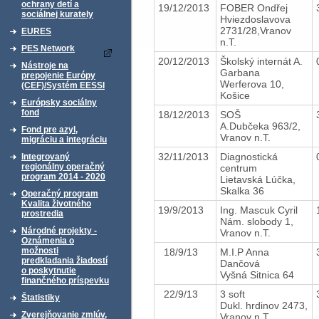
ochrany detí a
19/12/2013
FOBER Ondřej
sociálnej kurately
Hviezdoslavova
2731/28,Vranov
EURES
n.T.
PES Network
20/12/2013
Školský internát A.
Nástroje na
Garbana
prepojenie Európy
Werferova 10,
(CEF)/Systém EESSI
Košice
Európsky sociálny
fond
18/12/2013
SOŠ
A.Dubčeka 963/2,
Fond pre azyl,
Vranov n.T.
migráciu a integráciu
32/11/2013
Diagnostická
Integrovaný
regionálny operačný
centrum
program 2014 - 2020
Lietavská Lúčka,
Skalka 36
Operačný program
Kvalita životného
19/9/2013
Ing. Mascuk Cyril
prostredia
Nám. slobody 1,
Národné projekty -
Vranov n.T.
Oznámenia o
možnosti
18/9/13
M.I.P Anna
predkladania žiadostí
Dančová
o poskytnutie
Vyšná Sitnica 64
finančného príspevku
22/9/13
3 soft
Štatistiky
Dukl. hrdinov 2473,
Zverejňovanie zmlúv,
Vranov n.T.