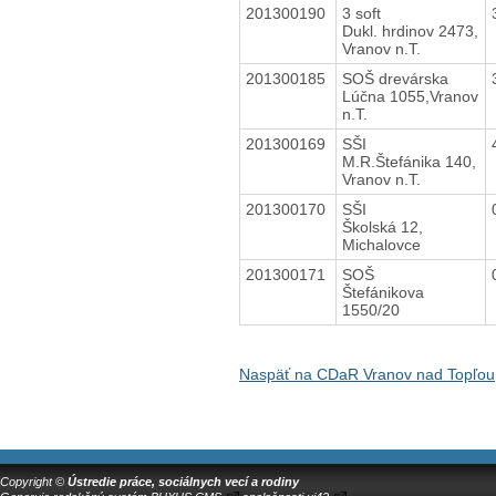
201300190
3 soft
Dukl. hrdinov 2473,
Vranov n.T.
201300185
SOŠ drevárska
Lúčna 1055,Vranov
n.T.
201300169
SŠI
M.R.Štefánika 140,
Vranov n.T.
201300170
SŠI
Školská 12,
Michalovce
201300171
SOŠ
Štefánikova
1550/20
Naspäť na CDaR Vranov nad Topľou,
Copyright ©
Ústredie práce, sociálnych vecí a rodiny