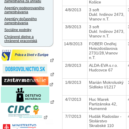
zamestnania za úhradu
Košice
Agentúry podporovaného
4/8/2013
3 soft
zamestnávania
Dukl. hrdinov 2473,
Vranov n.T.
Agentúry dočasného
zamestnávania
3/8/2013
3 soft
Sociálne podniky
Dukl. hrdinov 2473,
Vranov n.T.
Chránené dielne a
chránené pracoviská
14/8/2013
FOBER Ondřej
Hviezdoslavova
2731/28,Vranov
n.T.
2/8/2013
ALDA-EVA s.r.o.
Hudcovce 67
1/8/2013
Marián Mokroluský
Sídlisko I/1217
4/7/2013
Huc Marek
Partizánska 42,
Humenné
7/7/2013
Hudák Radoslav -
Stolárstvo
Skrabské 110