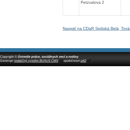
Petzvalova 2
Naspäť na CDaR Spišská Belá, Tová
Copyright ©
Ústredie práce, sociálnych vecí a rodiny
Generuje
redakčný systém BUXUS CMS
spoločnosti
ui42
.