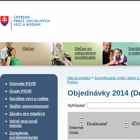
Občan
Občan so
Sociál
zdravotným
a rodi
postihnutím
>
Hlavná stránka
Zverejňovanie zmlúv, faktúr 
Prešov
Ústredie PSVR
Objednávky 2014 (De
Úrady PSVR
Sociálne veci a rodina
Vyhľadať:
Služby zamestnanosti
Záruky pre mladých
Voľné pracovné
Dodávateľ
IČO
miesta
Interné
číslo
Zariadenia
sociálnoprávnej