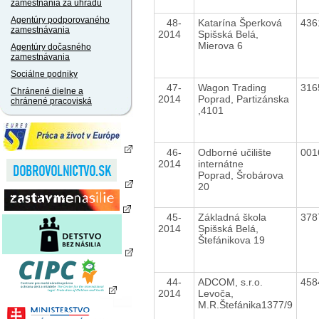
zamestnania za úhradu
Agentúry podporovaného
48-
Katarína Šperková
436
zamestnávania
2014
Spišská Belá,
Mierova 6
Agentúry dočasného
zamestnávania
Sociálne podniky
47-
Wagon Trading
316
Chránené dielne a
2014
Poprad, Partizánska
chránené pracoviská
,4101
46-
Odborné učilište
001
2014
internátne
Poprad, Šrobárova
20
45-
Základná škola
378
2014
Spišská Belá,
Štefánikova 19
44-
ADCOM, s.r.o.
458
2014
Levoča,
M.R.Štefánika1377/9