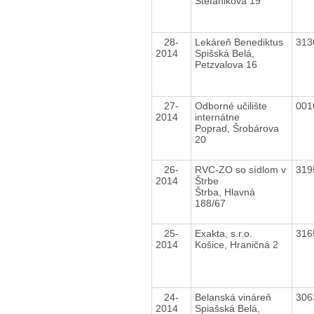
Štefánikova 19
28-
Lekáreň Benediktus
313
2014
Spišská Belá,
Petzvalova 16
27-
Odborné učilište
001
2014
internátne
Poprad, Šrobárova
20
26-
RVC-ZO so sídlom v
319
2014
Štrbe
Štrba, Hlavná
188/67
25-
Exakta, s.r.o.
316
2014
Košice, Hraničná 2
24-
Belanská vináreň
306
2014
Spiašská Belá,