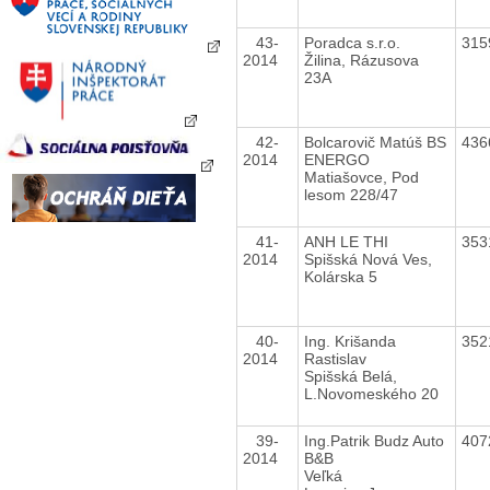
43-
Poradca s.r.o.
315
2014
Žilina, Rázusova
23A
42-
Bolcarovič Matúš BS
436
2014
ENERGO
Matiašovce, Pod
lesom 228/47
41-
ANH LE THI
353
2014
Spišská Nová Ves,
Kolárska 5
40-
Ing. Krišanda
352
2014
Rastislav
Spišská Belá,
L.Novomeského 20
39-
Ing.Patrik Budz Auto
407
2014
B&B
Veľká