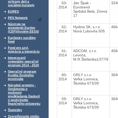
ochrany detí a
63-
Ján Špak -
324
sociálnej kurately
2014
Eurotrend
Spišská Belá, Zimná
EURES
17
PES Network
Nástroje na
62-
Hydina SK, s.r.o.
466
prepojenie Európy
2014
Nová Ľubovňa 505
(CEF)/Systém EESSI
Európsky sociálny
fond
Fond pre azyl,
61-
ADCOM, s.r.o.
458
migráciu a integráciu
2014
Levoča,
Integrovaný
M.R.Štefánika1377/9
regionálny operačný
program 2014 - 2020
Operačný program
60-
ORLY s.r.o.
364
Kvalita životného
2014
Veľká Lomnica,
prostredia
Školska 673/39
Národné projekty -
Oznámenia o
možnosti
predkladania žiadostí
59-
ORLY s.r.o.
364
o poskytnutie
2014
Veľká Lomnica,
finančného príspevku
Školska 673/39
Štatistiky
Zverejňovanie zmlúv,