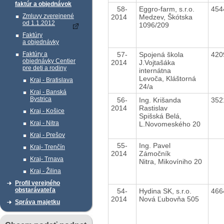
faktúr a objednávok
58-
Eggro-farm, s.r.o.
454
Zmluvy zverejnené
2014
Medzev, Škótska
od 1.1.2012
1096/209
Faktúry
a objednávky
57-
Spojená škola
420
Faktúry a
objednávky Centier
2014
J.Vojtašáka
pre deti a rodiny
internátna
Levoča, Kláštorná
Kraj - Bratislava
24/a
Kraj - Banská
Bystrica
56-
Ing. Krišanda
352
2014
Rastislav
Kraj - Košice
Spišská Belá,
Kraj - Nitra
L.Novomeského 20
Kraj - Prešov
55-
Ing. Pavel
Kraj- Trenčín
2014
Zámočník
Kraj- Trnava
Nitra, Mikovíniho 20
Kraj - Žilina
Profil verejného
obstarávateľa
54-
Hydina SK, s.r.o.
466
2014
Nová Ľubovňa 505
Správa majetku