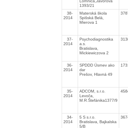
Lomnica,Javorova
1393/21
38-
Materská škola
378
2014
Spišská Belá,
Mierova 1
37-
Psychodiagnostika
313
2014
a.s.
Bratislava,
Mickiewiczova 2
36-
SPDDD Úsmev ako
173
2014
dar
Prešov, Hlavná 49
35-
ADCOM, s.r.o.
458
2014
Levoča,
M.R.Štefánika1377/9
34-
5 S s.r.o.
367
2014
Bratislava, Bajkalska
5/B