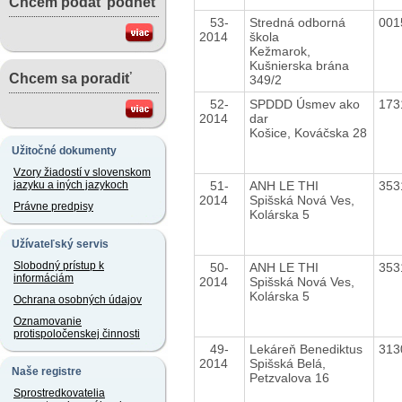
Chcem podať podnet
53-
Stredná odborná
001
2014
škola
Kežmarok,
Kušnierska brána
Chcem sa poradiť
349/2
52-
SPDDD Úsmev ako
173
2014
dar
Košice, Kováčska 28
Užitočné dokumenty
Vzory žiadostí v slovenskom
51-
ANH LE THI
353
jazyku a iných jazykoch
2014
Spišská Nová Ves,
Právne predpisy
Kolárska 5
Užívateľský servis
Slobodný prístup k
50-
ANH LE THI
353
informáciám
2014
Spišská Nová Ves,
Kolárska 5
Ochrana osobných údajov
Oznamovanie
protispoločenskej činnosti
49-
Lekáreň Benediktus
313
2014
Spišská Belá,
Naše registre
Petzvalova 16
Sprostredkovatelia